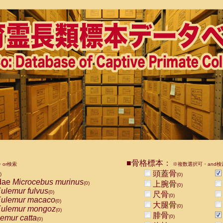
■骨格標本：
or検索
※複数選択可・and検
頭蓋骨
)
(0)
dae
Microcebus murinus
上腕骨
(0)
(0)
ulemur fulvus
(0)
尺骨
(0)
ulemur macaco
(0)
大腿骨
(0)
ulemur mongoz
(0)
腓骨
emur catta
(0)
(0)