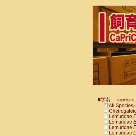
■学名：
※複数選択可・
All Species
(1
Cheirogalei
Lemuridae
E
Lemuridae
E
Lemuridae
E
Lemuridae
L