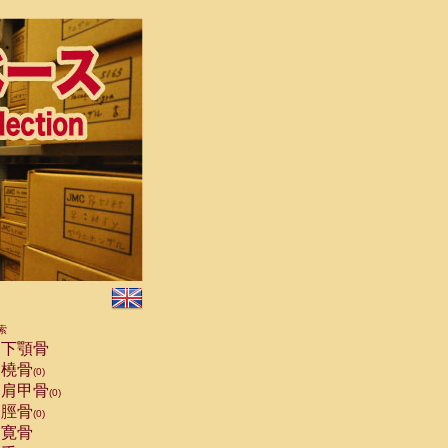
索
下顎骨
橈骨
(0)
肩甲骨
(0)
脛骨
(0)
寛骨