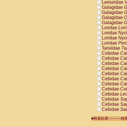
Lemuridae
V
Galagidae
G
Galagidae
G
Galagidae
O
Galagidae
G
Loridae
Lori
Loridae
Nyc
Loridae
Nyc
Loridae
Pero
Tarsiidae
Ta
Cebidae
Cal
Cebidae
Cal
Cebidae
Cal
Cebidae
Cal
Cebidae
Cal
Cebidae
Cal
Cebidae
Cal
Cebidae
Ce
Cebidae
Leo
Cebidae
Sag
Cebidae
Sag
Cebidae
Sag
Cebidae
Sag
■検索結果-------
Cebidae
Sag
Cebidae
Sa