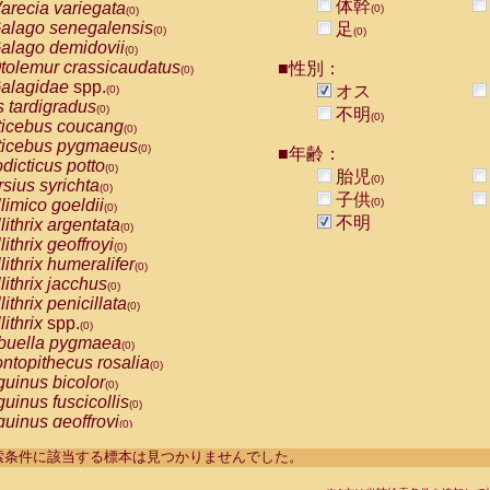
体幹
arecia variegata
(0)
(0)
alago senegalensis
足
(0)
(0)
alago demidovii
(0)
tolemur crassicaudatus
■性別：
(0)
alagidae
spp.
オス
(0)
s tardigradus
(0)
不明
(0)
ticebus coucang
(0)
ticebus pygmaeus
(0)
■年齢：
dicticus potto
(0)
胎児
(0)
rsius syrichta
(0)
子供
limico goeldii
(0)
(0)
不明
lithrix argentata
(0)
lithrix geoffroyi
(0)
lithrix humeralifer
(0)
lithrix jacchus
(0)
lithrix penicillata
(0)
lithrix
spp.
(0)
buella pygmaea
(0)
ntopithecus rosalia
(0)
uinus bicolor
(0)
uinus fuscicollis
(0)
uinus geoffroyi
(0)
uinus imperator
(0)
----検索条件に該当する標本は見つかりませんでした。
uinus labiatus
(0)
guinus leucopus
(0)