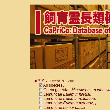
■学名：
※複数選択可・or検索
All species
(2)
Cheirogaleidae
Microcebus murinus
(0)
Lemuridae
Eulemur fulvus
(0)
Lemuridae
Eulemur macaco
(0)
Lemuridae
Eulemur mongoz
(0)
Lemuridae
Lemur catta
(0)