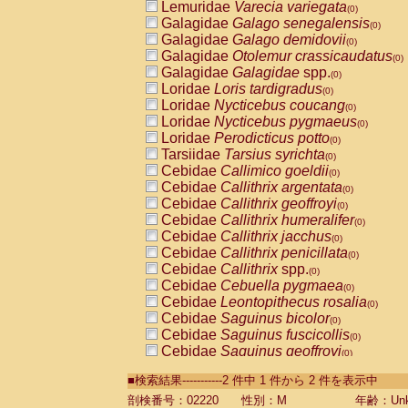
Lemuridae
Varecia variegata
(0)
Galagidae
Galago senegalensis
(0)
Galagidae
Galago demidovii
(0)
Galagidae
Otolemur crassicaudatus
(0)
Galagidae
Galagidae
spp.
(0)
Loridae
Loris tardigradus
(0)
Loridae
Nycticebus coucang
(0)
Loridae
Nycticebus pygmaeus
(0)
Loridae
Perodicticus potto
(0)
Tarsiidae
Tarsius syrichta
(0)
Cebidae
Callimico goeldii
(0)
Cebidae
Callithrix argentata
(0)
Cebidae
Callithrix geoffroyi
(0)
Cebidae
Callithrix humeralifer
(0)
Cebidae
Callithrix jacchus
(0)
Cebidae
Callithrix penicillata
(0)
Cebidae
Callithrix
spp.
(0)
Cebidae
Cebuella pygmaea
(0)
Cebidae
Leontopithecus rosalia
(0)
Cebidae
Saguinus bicolor
(0)
Cebidae
Saguinus fuscicollis
(0)
Cebidae
Saguinus geoffroyi
(0)
Cebidae
Saguinus imperator
(0)
■検索結果-----------2 件中 1 件から 2 件を表示中
Cebidae
Saguinus labiatus
(0)
Cebidae
Saguinus leucopus
剖検番号：02220
性別：M
年齢：Unk
(0)