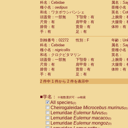
科名：Cebidae
Cebidae
Saguinus midas
属名：
Sa
(0)
種小名：
oedipus
亜種小名
Cebidae
Saguinus mystax
(0)
和名：ワタボウシパンシェ
英名：Cotto
Cebidae
Saguinus nigricollis
(1)
頭蓋骨：一部無
下顎骨：有
上腕骨：
Cebidae
Saguinus oedipus
(1)
尺骨：有
肩甲骨：有
大腿骨：
Cebidae
Saguinus weddelli
(0)
腓骨：有
寛骨：有
体幹：有
Cebidae
Saguinus
spp.
(0)
手：有
足：有
Cebidae
Aotus trivirgatus
(0)
Cebidae
Cebus albifrons
(0)
剖検番号：02272
性別：F
年齢：Unk
Cebidae
Cebus apella
科名：Cebidae
(0)
属名：
Sa
Cebidae
Cebus capucinus
種小名：
nigricollis
亜種小名
(0)
Cebidae
Cebus nigrivittatus
和名：クロクビタマリン
英名：
(0)
Cebidae
Cebus
spp.
頭蓋骨：一部無
下顎骨：有
上腕骨：
(0)
Cebidae
Saimiri boliviensis
尺骨：有
肩甲骨：有
大腿骨：
(0)
腓骨：有
Cebidae
Saimiri sciureus
寛骨：有
体幹：有
(0)
手：有
足：有
Atelidae
Alouatta caraya
(0)
Atelidae
Alouatta fusca
(0)
2 件中 1 件から 2 件を表示中
Atelidae
Alouatta seniculus
(0)
Atelidae
Alouatta
spp.
(0)
Atelidae
Ateles belzebuth
■学名：
(0)
※複数選択可・or検索
Atelidae
Ateles geoffroyi
(0)
All species
(2)
Atelidae
Ateles paniscus
(0)
Cheirogaleidae
Microcebus murinus
(0)
Atelidae
Ateles
spp.
(0)
Lemuridae
Eulemur fulvus
(0)
Atelidae
Lagothrix lagothricha
(0)
Lemuridae
Eulemur macaco
(0)
Atelidae
Lagothrix lagothricha cana
(0)
Lemuridae
Eulemur mongoz
(0)
Pitheciidae
Cacajao calvus rubicundu