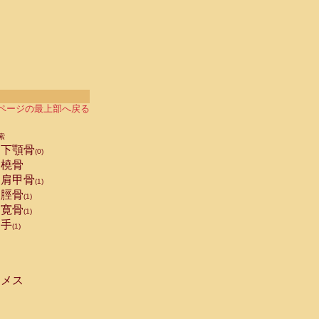
ページの最上部へ戻る
索
下顎骨
(0)
橈骨
肩甲骨
(1)
脛骨
(1)
寛骨
(1)
手
(1)
メス