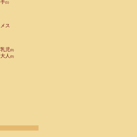
手
(1)
メス
乳児
(0)
大人
(0)