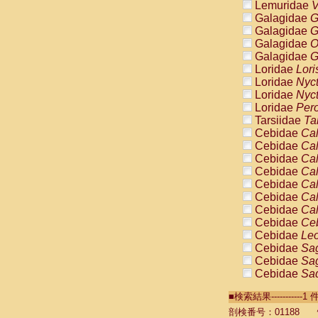
Lemuridae
V
Galagidae
G
Galagidae
G
Galagidae
O
Galagidae
G
Loridae
Lori
Loridae
Nyc
Loridae
Nyc
Loridae
Pero
Tarsiidae
Ta
Cebidae
Cal
Cebidae
Cal
Cebidae
Cal
Cebidae
Cal
Cebidae
Cal
Cebidae
Cal
Cebidae
Cal
Cebidae
Ce
Cebidae
Leo
Cebidae
Sag
Cebidae
Sag
Cebidae
Sag
Cebidae
Sag
■検索結果----------
Cebidae
Sag
Cebidae
Sa
剖検番号：01188