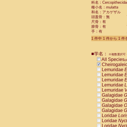
科名：Cercopithecida
Cebidae
Sa
種小名：
mulatta
Cebidae
Sa
和名：アカゲザル
Cebidae
Sag
頭蓋骨：無
Cebidae
Sa
尺骨：有
Cebidae
Sag
腓骨：有
Cebidae
Sa
手：有
Cebidae
Aot
Cebidae
Ceb
1 件中 1 件から 1 
Cebidae
Ceb
Cebidae
Ce
■学名：
Cebidae
Ceb
※複数選択可・
Cebidae
Ce
All Species
(4
Cebidae
Sai
Cheirogalei
Cebidae
Sai
Lemuridae
E
Atelidae
Alo
Lemuridae
E
Atelidae
Alo
Lemuridae
E
Atelidae
Alo
Lemuridae
L
Atelidae
Alo
Lemuridae
V
Atelidae
Ate
Galagidae
G
Atelidae
Ate
Galagidae
G
Atelidae
Ate
Galagidae
O
Atelidae
Ate
Galagidae
G
Atelidae
Lag
Loridae
Lori
Atelidae
Lag
Loridae
Nyc
Pitheciidae
Loridae
Nyc