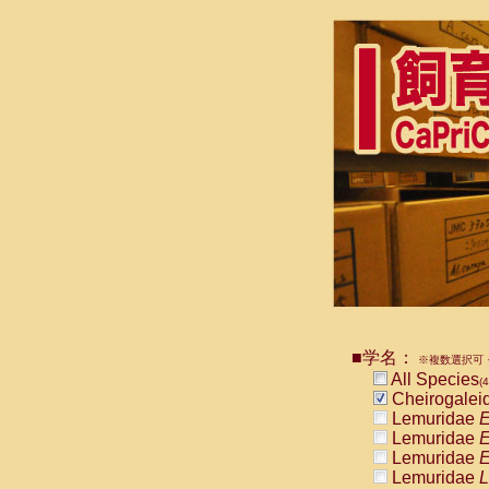
■学名：
※複数選択可・
All Species
(4
Cheirogalei
Lemuridae
E
Lemuridae
E
Lemuridae
E
Lemuridae
L