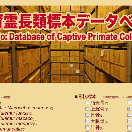
■骨格標本：
or検索
※複数選択可・and検
頭蓋骨
)
(0)
dae
Microcebus murinus
上腕骨
(0)
(1)
ulemur fulvus
(0)
尺骨
(1)
ulemur macaco
(0)
大腿骨
(1)
ulemur mongoz
(0)
腓骨
emur catta
(1)
(0)