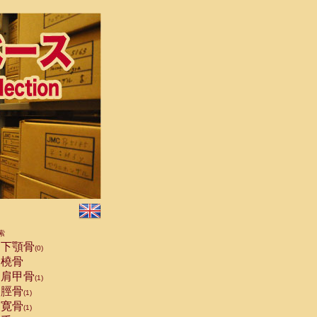
索
下顎骨
(0)
橈骨
肩甲骨
(1)
脛骨
(1)
寛骨
(1)