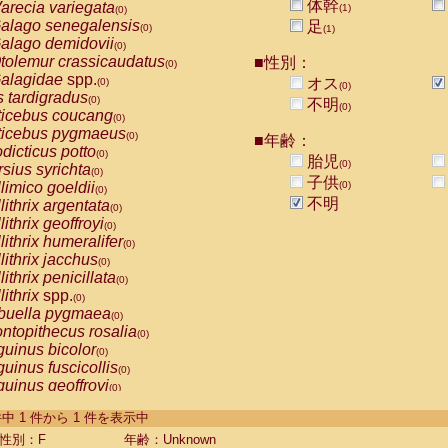
体幹
arecia variegata
(1)
(0)
alago senegalensis
足
(0)
(1)
alago demidovii
(0)
tolemur crassicaudatus
■性別：
(0)
alagidae
spp.
オス
(0)
(0)
s tardigradus
(0)
不明
(0)
ticebus coucang
(0)
ticebus pygmaeus
(0)
■年齢：
dicticus potto
(0)
胎児
(0)
rsius syrichta
(0)
子供
limico goeldii
(0)
(0)
不明
lithrix argentata
(0)
lithrix geoffroyi
(0)
lithrix humeralifer
(0)
lithrix jacchus
(0)
lithrix penicillata
(0)
lithrix
spp.
(0)
buella pygmaea
(0)
ntopithecus rosalia
(0)
uinus bicolor
(0)
uinus fuscicollis
(0)
uinus geoffroyi
(0)
uinus imperator
(0)
-1 件中 1 件から 1 件を表示中
uinus labiatus
(0)
guinus leucopus
性別：F
年齢：Unknown
(0)