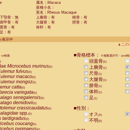
e
guinus midas
属名：
Macaca
(0)
亜種小名：
guinus mystax
(0)
英名：Rhesus Macaque
uinus nigricollis
(1)
下顎骨：無
上腕骨：有
橈骨：有
guinus oedipus
(0)
肩甲骨：有
大腿骨：有
脛骨：有
uinus weddelli
(0)
寛骨：有
体幹：有
guinus
spp.
(0)
足：有
us trivirgatus
(0)
us albifrons
件を表示中
(0)
us apella
▲この
(0)
bus capucinus
(0)
us nigrivittatus
■骨格標本：
or検索
(0)
※複数選択可・and検
bus
spp.
頭蓋骨
(0)
)
(0)
miri boliviensis
dae
Microcebus murinus
(0)
上腕骨
(0)
(1)
miri sciureus
ulemur fulvus
(0)
(0)
尺骨
(1)
uatta caraya
ulemur macaco
(0)
(0)
大腿骨
(1)
uatta fusca
ulemur mongoz
(0)
(0)
腓骨
uatta seniculus
emur catta
(1)
(0)
(0)
uatta
spp.
体幹
arecia variegata
(0)
(1)
(0)
les belzebuth
alago senegalensis
足
(0)
(0)
(1)
les geoffroyi
alago demidovii
(0)
(0)
les paniscus
tolemur crassicaudatus
■性別：
(0)
(0)
les
spp.
alagidae
spp.
(0)
オス
(0)
(0)
othrix lagothricha
s tardigradus
(0)
(0)
不明
(0)
othrix lagothricha cana
ticebus coucang
(0)
(0)
Cacajao calvus rubicundus
ticebus pygmaeus
(0)
(0)