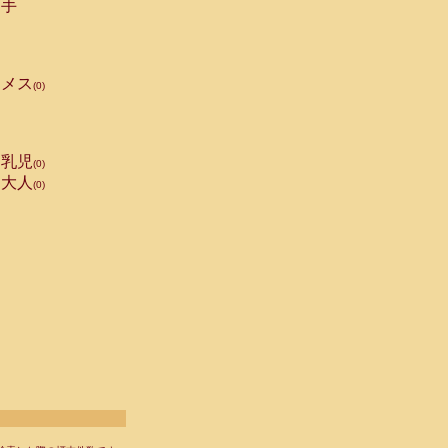
手
メス
(0)
乳児
(0)
大人
(0)