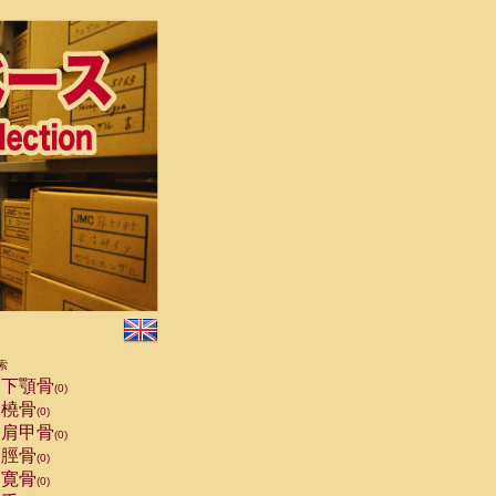
索
下顎骨
(0)
橈骨
(0)
肩甲骨
(0)
脛骨
(0)
寛骨
(0)