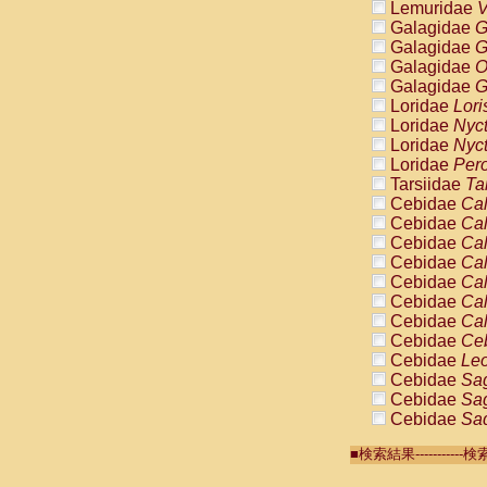
Lemuridae
V
Galagidae
G
Galagidae
G
Galagidae
O
Galagidae
G
Loridae
Lori
Loridae
Nyc
Loridae
Nyc
Loridae
Pero
Tarsiidae
Ta
Cebidae
Cal
Cebidae
Cal
Cebidae
Cal
Cebidae
Cal
Cebidae
Cal
Cebidae
Cal
Cebidae
Cal
Cebidae
Ce
Cebidae
Leo
Cebidae
Sag
Cebidae
Sag
Cebidae
Sag
Cebidae
Sag
■検索結果-------
Cebidae
Sag
Cebidae
Sa