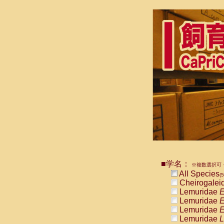
■学名：
※複数選択可・
All Species
(5
Cheirogalei
Lemuridae
E
Lemuridae
E
Lemuridae
E
Lemuridae
L