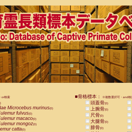
■骨格標本：
or検索
※複数選択可・and検
頭蓋骨
)
(0)
dae
Microcebus murinus
上腕骨
(0)
(0)
ulemur fulvus
(0)
尺骨
(0)
ulemur macaco
(0)
大腿骨
(0)
ulemur mongoz
(0)
腓骨
emur catta
(0)
(0)