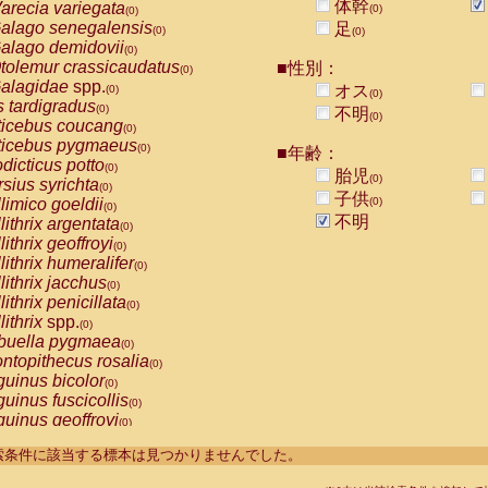
体幹
arecia variegata
(0)
(0)
alago senegalensis
足
(0)
(0)
alago demidovii
(0)
tolemur crassicaudatus
■性別：
(0)
alagidae
spp.
オス
(0)
(0)
s tardigradus
(0)
不明
(0)
ticebus coucang
(0)
ticebus pygmaeus
(0)
■年齢：
dicticus potto
(0)
胎児
(0)
rsius syrichta
(0)
子供
limico goeldii
(0)
(0)
不明
lithrix argentata
(0)
lithrix geoffroyi
(0)
lithrix humeralifer
(0)
lithrix jacchus
(0)
lithrix penicillata
(0)
lithrix
spp.
(0)
buella pygmaea
(0)
ntopithecus rosalia
(0)
uinus bicolor
(0)
uinus fuscicollis
(0)
uinus geoffroyi
(0)
uinus imperator
(0)
----検索条件に該当する標本は見つかりませんでした。
uinus labiatus
(0)
guinus leucopus
(0)