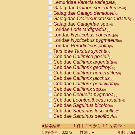
Lemuridae
Varecia variegata
(0)
Galagidae
Galago senegalensis
(0)
Galagidae
Galago demidovii
(0)
Galagidae
Otolemur crassicaudatus
(0)
Galagidae
Galagidae
spp.
(0)
Loridae
Loris tardigradus
(0)
Loridae
Nycticebus coucang
(0)
Loridae
Nycticebus pygmaeus
(0)
Loridae
Perodicticus potto
(0)
Tarsiidae
Tarsius syrichta
(0)
Cebidae
Callimico goeldii
(0)
Cebidae
Callithrix argentata
(0)
Cebidae
Callithrix geoffroyi
(0)
Cebidae
Callithrix humeralifer
(0)
Cebidae
Callithrix jacchus
(0)
Cebidae
Callithrix penicillata
(0)
Cebidae
Callithrix
spp.
(0)
Cebidae
Cebuella pygmaea
(0)
Cebidae
Leontopithecus rosalia
(0)
Cebidae
Saguinus bicolor
(0)
Cebidae
Saguinus fuscicollis
(0)
Cebidae
Saguinus geoffroyi
(0)
Cebidae
Saguinus imperator
(0)
■検索結果-----------1 件中 1 件から 1 件を表示中
Cebidae
Saguinus labiatus
(0)
Cebidae
Saguinus leucopus
剖検番号：02272
性別：F
年齢：Unk
(0)