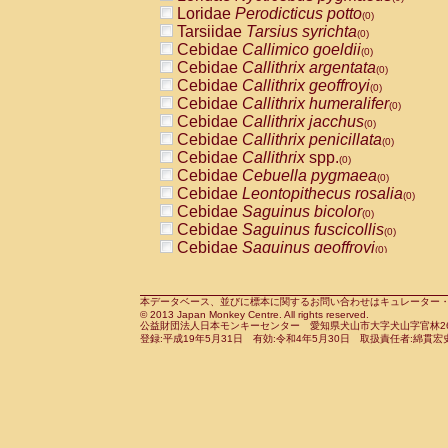
Pitheciidae
Callicebus cupreus
Loridae
Perodicticus potto
(0)
(0)
Pitheciidae
Callicebus donacophilus
Tarsiidae
Tarsius syrichta
(0
(0)
Pitheciidae
Callicebus moloch
Cebidae
Callimico goeldii
(0)
(0)
Pitheciidae
Callicebus torquatus
Cebidae
Callithrix argentata
(0)
(0)
Pitheciidae
Callicebus
spp.
Cebidae
Callithrix geoffroyi
(0)
(0)
Pitheciidae
Chiropotes satanas
Cebidae
Callithrix humeralifer
(0)
(0)
Pitheciidae
Pithecia monachus
Cebidae
Callithrix jacchus
(0)
(0)
Pitheciidae
Pithecia pithecia
Cebidae
Callithrix penicillata
(0)
(0)
Cercopithecidae
Cercocebus agilis
Cebidae
Callithrix
spp.
(0)
(0)
Cercopithecidae
Cercocebus galeritus
Cebidae
Cebuella pygmaea
(0)
Cercopithecidae
Cercocebus torquatu
Cebidae
Leontopithecus rosalia
(0)
Cercopithecidae
Cercocebus torquatus
Cebidae
Saguinus bicolor
(0)
Cercopithecidae
Cercocebus torquatu
Cebidae
Saguinus fuscicollis
(0)
Cercopithecidae
Cercocebus
hybrid
Cebidae
Saguinus geoffroyi
(0)
(0)
Cercopithecidae
Cercocebus
spp.
Cebidae
Saguinus imperator
(0)
(0)
Cercopithecidae
Lophocebus albigen
Cebidae
Saguinus labiatus
(0)
Cercopithecidae
Papio anubis
Cebidae
Saguinus leucopus
本データベース、並びに標本に関するお問い合わせはキュレーター・新宅勇太までお願い
(0)
(0)
© 2013 Japan Monkey Centre. All rights reserved.
Cercopithecidae
Papio cynocephalus
Cebidae
Saguinus midas
(
(0)
公益財団法人日本モンキーセンター 愛知県犬山市大字犬山字官林26番
Cercopithecidae
Papio hamadryas
Cebidae
Saguinus mystax
(0)
登録:平成19年5月31日 有効:令和4年5月30日 取扱責任者:綿貫宏
(0)
Cercopithecidae
Papio papio
Cebidae
Saguinus nigricollis
(0)
(1)
Cercopithecidae
Papio
spp.
Cebidae
Saguinus oedipus
(0)
(0)
Cercopithecidae
Mandrillus leucopha
Cebidae
Saguinus weddelli
(0)
Cercopithecidae
Mandrillus sphinx
Cebidae
Saguinus
spp.
(0)
(0)
Cercopithecidae
Theropithecus gelad
Cebidae
Aotus trivirgatus
(0)
Cercopithecidae
Macaca arctoides
Cebidae
Cebus albifrons
(0)
(0)