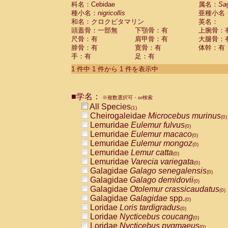
科名：Cebidae
Cebidae
Saguinus midas
属名：
Sa
(0)
種小名：
nigricollis
亜種小名
Cebidae
Saguinus mystax
(0)
和名：クロクビタマリン
英名：
Cebidae
Saguinus nigricollis
(1)
頭蓋骨：一部無
下顎骨：有
上腕骨：
Cebidae
Saguinus oedipus
(0)
尺骨：有
肩甲骨：有
大腿骨：
Cebidae
Saguinus weddelli
(0)
腓骨：有
寛骨：有
体幹：有
Cebidae
Saguinus
spp.
(0)
手：有
足：有
Cebidae
Aotus trivirgatus
(0)
Cebidae
Cebus albifrons
1 件中 1 件から 1 件を表示中
(0)
Cebidae
Cebus apella
(0)
Cebidae
Cebus capucinus
(0)
■学名：
Cebidae
Cebus nigrivittatus
※複数選択可・or検索
(0)
Cebidae
Cebus
spp.
All Species
(0)
(1)
Cebidae
Saimiri boliviensis
Cheirogaleidae
Microcebus murinus
(0)
(0)
Cebidae
Saimiri sciureus
Lemuridae
Eulemur fulvus
(0)
(0)
Atelidae
Alouatta caraya
Lemuridae
Eulemur macaco
(0)
(0)
Atelidae
Alouatta fusca
Lemuridae
Eulemur mongoz
(0)
(0)
Atelidae
Alouatta seniculus
Lemuridae
Lemur catta
(0)
(0)
Atelidae
Alouatta
spp.
Lemuridae
Varecia variegata
(0)
(0)
Atelidae
Ateles belzebuth
Galagidae
Galago senegalensis
(0)
(0)
Atelidae
Ateles geoffroyi
Galagidae
Galago demidovii
(0)
(0)
Atelidae
Ateles paniscus
Galagidae
Otolemur crassicaudatus
(0)
(0)
Atelidae
Ateles
spp.
Galagidae
Galagidae
spp.
(0)
(0)
Atelidae
Lagothrix lagothricha
Loridae
Loris tardigradus
(0)
(0)
Atelidae
Lagothrix lagothricha cana
Loridae
Nycticebus coucang
(0)
(0)
Pitheciidae
Cacajao calvus rubicundu
Loridae
Nycticebus pygmaeus
(0)