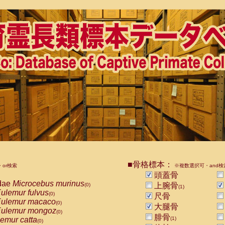
■骨格標本：
or検索
※複数選択可・and検
頭蓋骨
dae
Microcebus murinus
上腕骨
(0)
(1)
ulemur fulvus
(0)
尺骨
ulemur macaco
(0)
大腿骨
ulemur mongoz
(0)
腓骨
emur catta
(1)
(0)