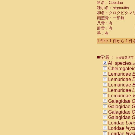
科名：Cebidae
Cebidae
Sa
種小名：
nigricollis
Cebidae
Sa
和名：クロクビタマ
Cebidae
Sag
頭蓋骨：一部無
Cebidae
Sa
尺骨：有
Cebidae
Sag
腓骨：有
Cebidae
Sa
手：有
Cebidae
Aot
Cebidae
Ceb
1 件中 1 件から 1 
Cebidae
Ceb
Cebidae
Ce
■学名：
Cebidae
Ceb
※複数選択可・
Cebidae
Ce
All species
(1)
Cebidae
Sai
Cheirogalei
Cebidae
Sai
Lemuridae
E
Atelidae
Alo
Lemuridae
E
Atelidae
Alo
Lemuridae
E
Atelidae
Alo
Lemuridae
L
Atelidae
Alo
Lemuridae
V
Atelidae
Ate
Galagidae
G
Atelidae
Ate
Galagidae
G
Atelidae
Ate
Galagidae
O
Atelidae
Ate
Galagidae
G
Atelidae
Lag
Loridae
Lori
Atelidae
Lag
Loridae
Nyc
Pitheciidae
Loridae
Nyc