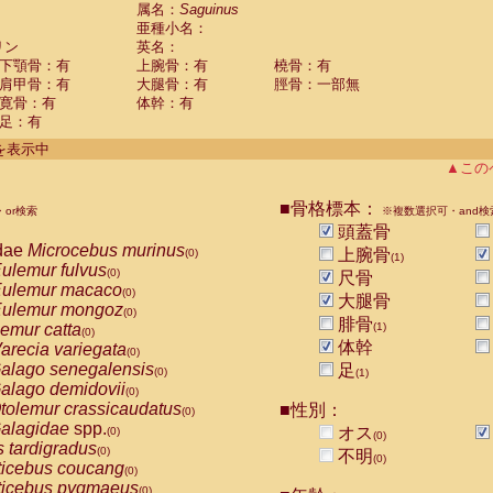
guinus midas
属名：
Saguinus
(0)
亜種小名：
guinus mystax
(0)
リン
英名：
uinus nigricollis
(1)
下顎骨：有
上腕骨：有
橈骨：有
guinus oedipus
(0)
肩甲骨：有
大腿骨：有
脛骨：一部無
uinus weddelli
(0)
寛骨：有
体幹：有
guinus
spp.
(0)
足：有
us trivirgatus
(0)
us albifrons
件を表示中
(0)
us apella
▲この
(0)
bus capucinus
(0)
us nigrivittatus
■骨格標本：
or検索
(0)
※複数選択可・and検
bus
spp.
頭蓋骨
(0)
miri boliviensis
dae
Microcebus murinus
(0)
上腕骨
(0)
(1)
miri sciureus
ulemur fulvus
(0)
(0)
尺骨
uatta caraya
ulemur macaco
(0)
(0)
大腿骨
uatta fusca
ulemur mongoz
(0)
(0)
腓骨
uatta seniculus
emur catta
(1)
(0)
(0)
uatta
spp.
体幹
arecia variegata
(0)
(0)
les belzebuth
alago senegalensis
足
(0)
(0)
(1)
les geoffroyi
alago demidovii
(0)
(0)
les paniscus
tolemur crassicaudatus
■性別：
(0)
(0)
les
spp.
alagidae
spp.
(0)
オス
(0)
(0)
othrix lagothricha
s tardigradus
(0)
(0)
不明
(0)
othrix lagothricha cana
ticebus coucang
(0)
(0)
Cacajao calvus rubicundus
ticebus pygmaeus
(0)
(0)