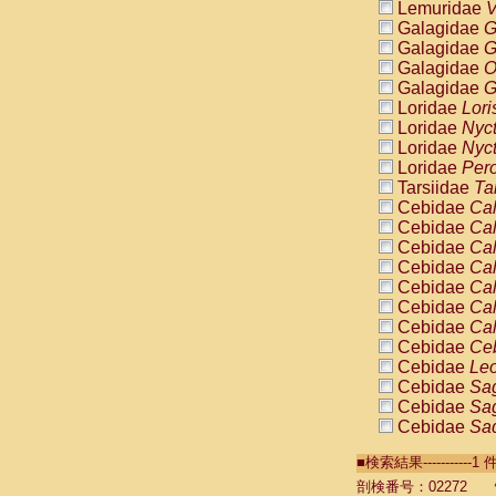
Lemuridae
V
Galagidae
G
Galagidae
G
Galagidae
O
Galagidae
G
Loridae
Lori
Loridae
Nyc
Loridae
Nyc
Loridae
Pero
Tarsiidae
Ta
Cebidae
Cal
Cebidae
Cal
Cebidae
Cal
Cebidae
Cal
Cebidae
Cal
Cebidae
Cal
Cebidae
Cal
Cebidae
Ce
Cebidae
Leo
Cebidae
Sag
Cebidae
Sag
Cebidae
Sag
Cebidae
Sag
■検索結果----------
Cebidae
Sag
Cebidae
Sa
剖検番号：02272