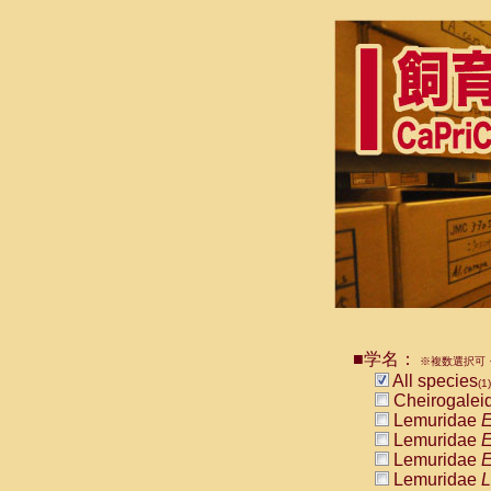
■学名：
※複数選択可・
All species
(1)
Cheirogalei
Lemuridae
E
Lemuridae
E
Lemuridae
E
Lemuridae
L