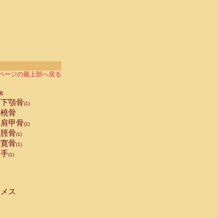
ページの最上部へ戻る
索
下顎骨
(1)
橈骨
肩甲骨
(1)
脛骨
(1)
寛骨
(1)
手
(1)
メス