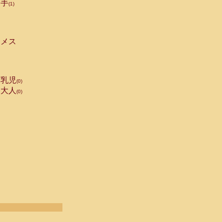
手
(1)
メス
乳児
(0)
大人
(0)