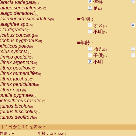
体幹
arecia variegata
(0)
alago senegalensis
足
(0)
(1)
alago demidovii
(0)
tolemur crassicaudatus
■性別：
(0)
alagidae
spp.
オス
(0)
(0)
s tardigradus
(0)
不明
(0)
ticebus coucang
(0)
ticebus pygmaeus
(0)
■年齢：
dicticus potto
(0)
胎児
(0)
rsius syrichta
(0)
子供
limico goeldii
(0)
(0)
不明
lithrix argentata
(0)
lithrix geoffroyi
(0)
lithrix humeralifer
(0)
lithrix jacchus
(0)
lithrix penicillata
(0)
lithrix
spp.
(0)
buella pygmaea
(0)
ntopithecus rosalia
(0)
uinus bicolor
(0)
uinus fuscicollis
(0)
uinus geoffroyi
(0)
uinus imperator
(0)
-1 件中 1 件から 1 件を表示中
uinus labiatus
(0)
guinus leucopus
性別：F
年齢：Unknown
(0)