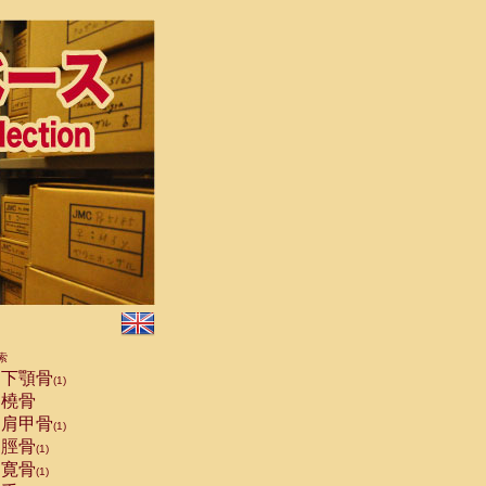
索
下顎骨
(1)
橈骨
肩甲骨
(1)
脛骨
(1)
寛骨
(1)