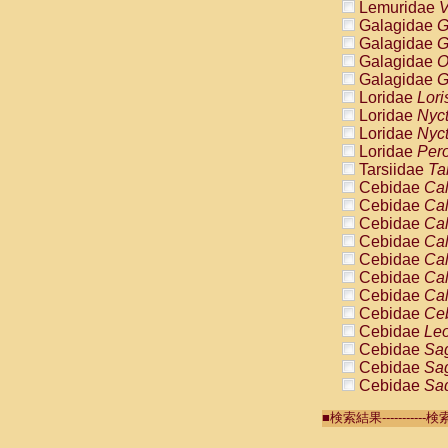
Lemuridae
V
Galagidae
G
Galagidae
G
Galagidae
O
Galagidae
G
Loridae
Lori
Loridae
Nyc
Loridae
Nyc
Loridae
Pero
Tarsiidae
Ta
Cebidae
Cal
Cebidae
Cal
Cebidae
Cal
Cebidae
Cal
Cebidae
Cal
Cebidae
Cal
Cebidae
Cal
Cebidae
Ce
Cebidae
Leo
Cebidae
Sag
Cebidae
Sag
Cebidae
Sag
Cebidae
Sag
■検索結果-------
Cebidae
Sag
Cebidae
Sa