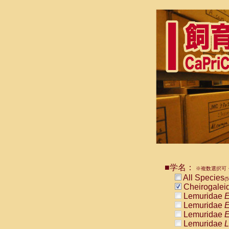
■学名：
※複数選択可・
All Species
(5
Cheirogalei
Lemuridae
E
Lemuridae
E
Lemuridae
E
Lemuridae
L