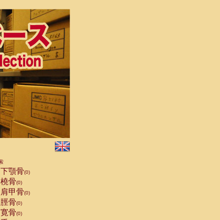
索
下顎骨
(0)
橈骨
(0)
肩甲骨
(0)
脛骨
(0)
寛骨
(0)