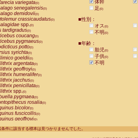
体幹
arecia variegata
(0)
alago senegalensis
足
(0)
(0)
alago demidovii
(0)
tolemur crassicaudatus
■性別：
(0)
alagidae
spp.
オス
(0)
(0)
s tardigradus
(0)
不明
(0)
ticebus coucang
(0)
ticebus pygmaeus
(0)
■年齢：
dicticus potto
(0)
胎児
(0)
rsius syrichta
(0)
子供
limico goeldii
(0)
(0)
不明
lithrix argentata
(0)
lithrix geoffroyi
(0)
lithrix humeralifer
(0)
lithrix jacchus
(0)
lithrix penicillata
(0)
lithrix
spp.
(0)
buella pygmaea
(0)
ntopithecus rosalia
(0)
uinus bicolor
(0)
uinus fuscicollis
(0)
uinus geoffroyi
(0)
uinus imperator
(0)
----検索条件に該当する標本は見つかりませんでした。
uinus labiatus
(0)
guinus leucopus
(0)