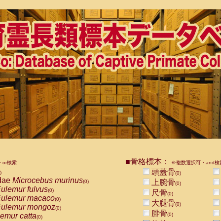
■骨格標本：
or検索
※複数選択可・and検
頭蓋骨
)
(0)
dae
Microcebus murinus
上腕骨
(0)
(0)
ulemur fulvus
(0)
尺骨
(0)
ulemur macaco
(0)
大腿骨
(0)
ulemur mongoz
(0)
腓骨
emur catta
(0)
(0)