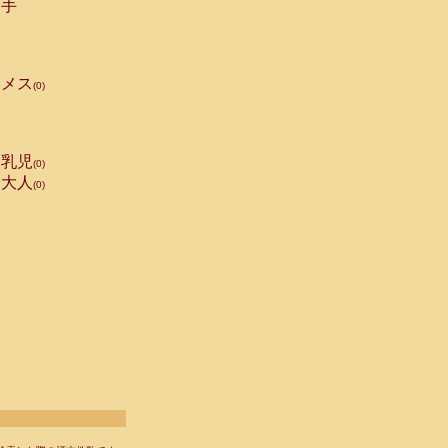
手
メス
(0)
乳児
(0)
大人
(0)