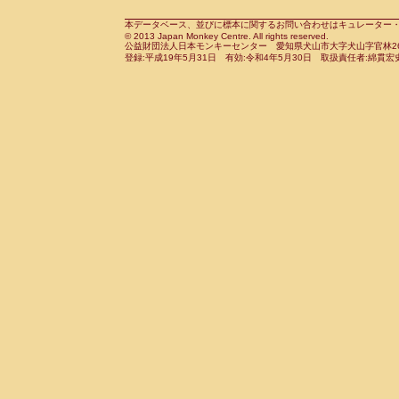
Cebidae
Saguinus midas
(0)
Cebidae
Saguinus mystax
本データベース、並びに標本に関するお問い合わせはキュレーター・新宅勇太までお願い
(0)
© 2013 Japan Monkey Centre. All rights reserved.
Cebidae
Saguinus nigricollis
(1)
公益財団法人日本モンキーセンター 愛知県犬山市大字犬山字官林26番
Cebidae
Saguinus oedipus
登録:平成19年5月31日 有効:令和4年5月30日 取扱責任者:綿貫宏
(1)
Cebidae
Saguinus weddelli
(0)
Cebidae
Saguinus
spp.
(0)
Cebidae
Aotus trivirgatus
(0)
Cebidae
Cebus albifrons
(0)
Cebidae
Cebus apella
(0)
Cebidae
Cebus capucinus
(0)
Cebidae
Cebus nigrivittatus
(0)
Cebidae
Cebus
spp.
(0)
Cebidae
Saimiri boliviensis
(0)
Cebidae
Saimiri sciureus
(0)
Atelidae
Alouatta caraya
(0)
Atelidae
Alouatta fusca
(0)
Atelidae
Alouatta seniculus
(0)
Atelidae
Alouatta
spp.
(0)
Atelidae
Ateles belzebuth
(0)
Atelidae
Ateles geoffroyi
(0)
Atelidae
Ateles paniscus
(0)
Atelidae
Ateles
spp.
(0)
Atelidae
Lagothrix lagothricha
(0)
Atelidae
Lagothrix lagothricha cana
(0)
Pitheciidae
Cacajao calvus rubicundu