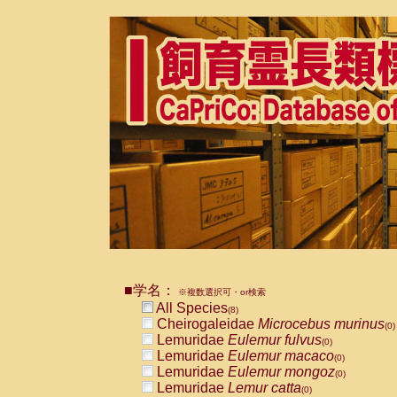
■学名：
※複数選択可・or検索
All Species
(8)
Cheirogaleidae
Microcebus murinus
(0)
Lemuridae
Eulemur fulvus
(0)
Lemuridae
Eulemur macaco
(0)
Lemuridae
Eulemur mongoz
(0)
Lemuridae
Lemur catta
(0)