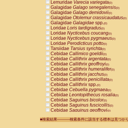
Lemuridae
Varecia variegata
(0)
Galagidae
Galago senegalensis
(0)
Galagidae
Galago demidovii
(0)
Galagidae
Otolemur crassicaudatus
(0)
Galagidae
Galagidae
spp.
(0)
Loridae
Loris tardigradus
(0)
Loridae
Nycticebus coucang
(0)
Loridae
Nycticebus pygmaeus
(0)
Loridae
Perodicticus potto
(0)
Tarsiidae
Tarsius syrichta
(0)
Cebidae
Callimico goeldii
(0)
Cebidae
Callithrix argentata
(0)
Cebidae
Callithrix geoffroyi
(0)
Cebidae
Callithrix humeralifer
(0)
Cebidae
Callithrix jacchus
(0)
Cebidae
Callithrix penicillata
(0)
Cebidae
Callithrix
spp.
(0)
Cebidae
Cebuella pygmaea
(0)
Cebidae
Leontopithecus rosalia
(0)
Cebidae
Saguinus bicolor
(0)
Cebidae
Saguinus fuscicollis
(0)
Cebidae
Saguinus geoffroyi
(0)
Cebidae
Saguinus imperator
(0)
■検索結果-----------検索条件に該当する標本は見
Cebidae
Saguinus labiatus
(0)
Cebidae
Saguinus leucopus
(0)