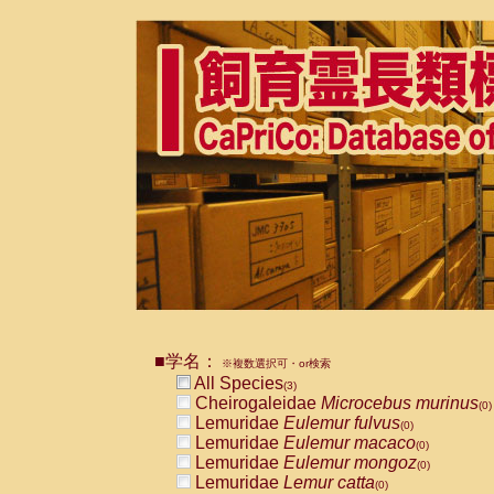
■学名：
※複数選択可・or検索
All Species
(3)
Cheirogaleidae
Microcebus murinus
(0)
Lemuridae
Eulemur fulvus
(0)
Lemuridae
Eulemur macaco
(0)
Lemuridae
Eulemur mongoz
(0)
Lemuridae
Lemur catta
(0)