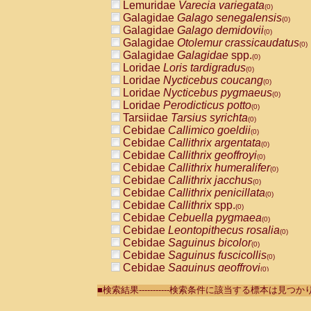
Lemuridae
Varecia variegata
(0)
Galagidae
Galago senegalensis
(0)
Galagidae
Galago demidovii
(0)
Galagidae
Otolemur crassicaudatus
(0)
Galagidae
Galagidae
spp.
(0)
Loridae
Loris tardigradus
(0)
Loridae
Nycticebus coucang
(0)
Loridae
Nycticebus pygmaeus
(0)
Loridae
Perodicticus potto
(0)
Tarsiidae
Tarsius syrichta
(0)
Cebidae
Callimico goeldii
(0)
Cebidae
Callithrix argentata
(0)
Cebidae
Callithrix geoffroyi
(0)
Cebidae
Callithrix humeralifer
(0)
Cebidae
Callithrix jacchus
(0)
Cebidae
Callithrix penicillata
(0)
Cebidae
Callithrix
spp.
(0)
Cebidae
Cebuella pygmaea
(0)
Cebidae
Leontopithecus rosalia
(0)
Cebidae
Saguinus bicolor
(0)
Cebidae
Saguinus fuscicollis
(0)
Cebidae
Saguinus geoffroyi
(0)
Cebidae
Saguinus imperator
(0)
■検索結果-----------検索条件に該当する標本は見
Cebidae
Saguinus labiatus
(0)
Cebidae
Saguinus leucopus
(0)