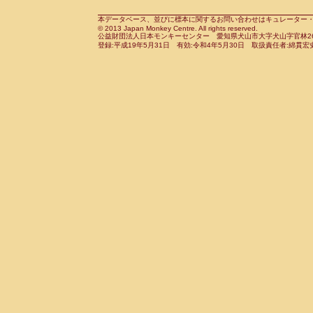
Cebidae
Saguinus midas
(0)
Cebidae
Saguinus mystax
本データベース、並びに標本に関するお問い合わせはキュレーター・新宅勇太までお願い
(0)
© 2013 Japan Monkey Centre. All rights reserved.
Cebidae
Saguinus nigricollis
(0)
公益財団法人日本モンキーセンター 愛知県犬山市大字犬山字官林26番
Cebidae
Saguinus oedipus
登録:平成19年5月31日 有効:令和4年5月30日 取扱責任者:綿貫宏
(1)
Cebidae
Saguinus weddelli
(0)
Cebidae
Saguinus
spp.
(0)
Cebidae
Aotus trivirgatus
(0)
Cebidae
Cebus albifrons
(0)
Cebidae
Cebus apella
(0)
Cebidae
Cebus capucinus
(0)
Cebidae
Cebus nigrivittatus
(0)
Cebidae
Cebus
spp.
(0)
Cebidae
Saimiri boliviensis
(0)
Cebidae
Saimiri sciureus
(0)
Atelidae
Alouatta caraya
(0)
Atelidae
Alouatta fusca
(0)
Atelidae
Alouatta seniculus
(0)
Atelidae
Alouatta
spp.
(0)
Atelidae
Ateles belzebuth
(0)
Atelidae
Ateles geoffroyi
(0)
Atelidae
Ateles paniscus
(0)
Atelidae
Ateles
spp.
(0)
Atelidae
Lagothrix lagothricha
(0)
Atelidae
Lagothrix lagothricha cana
(0)
Pitheciidae
Cacajao calvus rubicundu