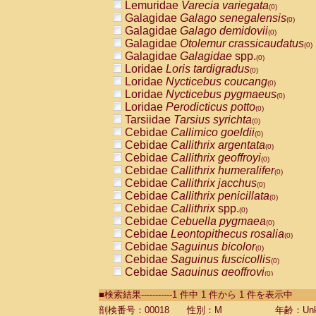
Lemuridae
Varecia variegata
(0)
Galagidae
Galago senegalensis
(0)
Galagidae
Galago demidovii
(0)
Galagidae
Otolemur crassicaudatus
(0)
Galagidae
Galagidae
spp.
(0)
Loridae
Loris tardigradus
(0)
Loridae
Nycticebus coucang
(0)
Loridae
Nycticebus pygmaeus
(0)
Loridae
Perodicticus potto
(0)
Tarsiidae
Tarsius syrichta
(0)
Cebidae
Callimico goeldii
(0)
Cebidae
Callithrix argentata
(0)
Cebidae
Callithrix geoffroyi
(0)
Cebidae
Callithrix humeralifer
(0)
Cebidae
Callithrix jacchus
(0)
Cebidae
Callithrix penicillata
(0)
Cebidae
Callithrix
spp.
(0)
Cebidae
Cebuella pygmaea
(0)
Cebidae
Leontopithecus rosalia
(0)
Cebidae
Saguinus bicolor
(0)
Cebidae
Saguinus fuscicollis
(0)
Cebidae
Saguinus geoffroyi
(0)
Cebidae
Saguinus imperator
(0)
■検索結果-----------1 件中 1 件から 1 件を表示中
Cebidae
Saguinus labiatus
(0)
Cebidae
Saguinus leucopus
剖検番号：00018
性別：M
年齢：Unk
(0)