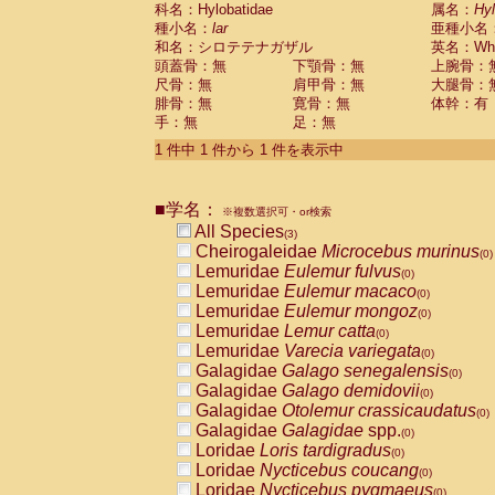
科名：Hylobatidae
Cebidae
Saguinus midas
属名：
Hy
(0)
種小名：
lar
亜種小名
Cebidae
Saguinus mystax
(0)
和名：シロテテナガザル
英名：Whit
Cebidae
Saguinus nigricollis
(0)
頭蓋骨：無
下顎骨：無
上腕骨：
Cebidae
Saguinus oedipus
(1)
尺骨：無
肩甲骨：無
大腿骨：
Cebidae
Saguinus weddelli
(0)
腓骨：無
寛骨：無
体幹：有
Cebidae
Saguinus
spp.
(0)
手：無
足：無
Cebidae
Aotus trivirgatus
(0)
Cebidae
Cebus albifrons
1 件中 1 件から 1 件を表示中
(0)
Cebidae
Cebus apella
(0)
Cebidae
Cebus capucinus
(0)
■学名：
Cebidae
Cebus nigrivittatus
※複数選択可・or検索
(0)
Cebidae
Cebus
spp.
All Species
(0)
(3)
Cebidae
Saimiri boliviensis
Cheirogaleidae
Microcebus murinus
(0)
(0)
Cebidae
Saimiri sciureus
Lemuridae
Eulemur fulvus
(0)
(0)
Atelidae
Alouatta caraya
Lemuridae
Eulemur macaco
(0)
(0)
Atelidae
Alouatta fusca
Lemuridae
Eulemur mongoz
(0)
(0)
Atelidae
Alouatta seniculus
Lemuridae
Lemur catta
(0)
(0)
Atelidae
Alouatta
spp.
Lemuridae
Varecia variegata
(0)
(0)
Atelidae
Ateles belzebuth
Galagidae
Galago senegalensis
(0)
(0)
Atelidae
Ateles geoffroyi
Galagidae
Galago demidovii
(0)
(0)
Atelidae
Ateles paniscus
Galagidae
Otolemur crassicaudatus
(0)
(0)
Atelidae
Ateles
spp.
Galagidae
Galagidae
spp.
(0)
(0)
Atelidae
Lagothrix lagothricha
Loridae
Loris tardigradus
(0)
(0)
Atelidae
Lagothrix lagothricha cana
Loridae
Nycticebus coucang
(0)
(0)
Pitheciidae
Cacajao calvus rubicundu
Loridae
Nycticebus pygmaeus
(0)