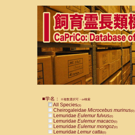
■学名：
※複数選択可・or検索
All Species
(3)
Cheirogaleidae
Microcebus murinus
(0)
Lemuridae
Eulemur fulvus
(0)
Lemuridae
Eulemur macaco
(0)
Lemuridae
Eulemur mongoz
(0)
Lemuridae
Lemur catta
(0)