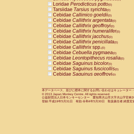
Pitheciidae
Callicebus cupreus
Loridae
Perodicticus potto
(0)
(0)
Pitheciidae
Callicebus donacophilus
Tarsiidae
Tarsius syrichta
(0
(0)
Pitheciidae
Callicebus moloch
Cebidae
Callimico goeldii
(0)
(0)
Pitheciidae
Callicebus torquatus
Cebidae
Callithrix argentata
(0)
(0)
Pitheciidae
Callicebus
spp.
Cebidae
Callithrix geoffroyi
(0)
(0)
Pitheciidae
Chiropotes satanas
Cebidae
Callithrix humeralifer
(0)
(0)
Pitheciidae
Pithecia monachus
Cebidae
Callithrix jacchus
(0)
(0)
Pitheciidae
Pithecia pithecia
Cebidae
Callithrix penicillata
(0)
(0)
Cercopithecidae
Cercocebus agilis
Cebidae
Callithrix
spp.
(0)
(0)
Cercopithecidae
Cercocebus galeritus
Cebidae
Cebuella pygmaea
(0)
Cercopithecidae
Cercocebus torquatu
Cebidae
Leontopithecus rosalia
(0)
Cercopithecidae
Cercocebus torquatus
Cebidae
Saguinus bicolor
(0)
Cercopithecidae
Cercocebus torquatu
Cebidae
Saguinus fuscicollis
(0)
Cercopithecidae
Cercocebus
hybrid
Cebidae
Saguinus geoffroyi
(0)
(0)
Cercopithecidae
Cercocebus
spp.
Cebidae
Saguinus imperator
(0)
(0)
Cercopithecidae
Lophocebus albigen
Cebidae
Saguinus labiatus
(0)
Cercopithecidae
Papio anubis
Cebidae
Saguinus leucopus
本データベース、並びに標本に関するお問い合わせはキュレーター・新宅勇太までお願い
(0)
(0)
© 2013 Japan Monkey Centre. All rights reserved.
Cercopithecidae
Papio cynocephalus
Cebidae
Saguinus midas
(
(0)
公益財団法人日本モンキーセンター 愛知県犬山市大字犬山字官林26番
Cercopithecidae
Papio hamadryas
Cebidae
Saguinus mystax
(0)
登録:平成19年5月31日 有効:令和4年5月30日 取扱責任者:綿貫宏
(0)
Cercopithecidae
Papio papio
Cebidae
Saguinus nigricollis
(0)
(0)
Cercopithecidae
Papio
spp.
Cebidae
Saguinus oedipus
(0)
(1)
Cercopithecidae
Mandrillus leucopha
Cebidae
Saguinus weddelli
(0)
Cercopithecidae
Mandrillus sphinx
Cebidae
Saguinus
spp.
(0)
(0)
Cercopithecidae
Theropithecus gelad
Cebidae
Aotus trivirgatus
(0)
Cercopithecidae
Macaca arctoides
Cebidae
Cebus albifrons
(0)
(0)