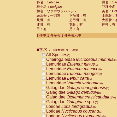
科名：Cebidae
Cebidae
Saguinus midas
属名：
Sa
(0)
種小名：
oedipus
亜種小名
Cebidae
Saguinus mystax
(0)
和名：ワタボウシパンシェ
英名：Cotto
Cebidae
Saguinus nigricollis
(0)
頭蓋骨：一部無
下顎骨：有
上腕骨：
Cebidae
Saguinus oedipus
(1)
尺骨：有
肩甲骨：有
大腿骨：
Cebidae
Saguinus weddelli
(0)
腓骨：有
寛骨：有
体幹：有
Cebidae
Saguinus
spp.
(0)
手：有
足：有
Cebidae
Aotus trivirgatus
(0)
Cebidae
Cebus albifrons
1 件中 1 件から 1 件を表示中
(0)
Cebidae
Cebus apella
(0)
Cebidae
Cebus capucinus
(0)
■学名：
Cebidae
Cebus nigrivittatus
※複数選択可・or検索
(0)
Cebidae
Cebus
spp.
All Species
(0)
(3)
Cebidae
Saimiri boliviensis
Cheirogaleidae
Microcebus murinus
(0)
(0)
Cebidae
Saimiri sciureus
Lemuridae
Eulemur fulvus
(0)
(0)
Atelidae
Alouatta caraya
Lemuridae
Eulemur macaco
(0)
(0)
Atelidae
Alouatta fusca
Lemuridae
Eulemur mongoz
(0)
(0)
Atelidae
Alouatta seniculus
Lemuridae
Lemur catta
(0)
(0)
Atelidae
Alouatta
spp.
Lemuridae
Varecia variegata
(0)
(0)
Atelidae
Ateles belzebuth
Galagidae
Galago senegalensis
(0)
(0)
Atelidae
Ateles geoffroyi
Galagidae
Galago demidovii
(0)
(0)
Atelidae
Ateles paniscus
Galagidae
Otolemur crassicaudatus
(0)
(0)
Atelidae
Ateles
spp.
Galagidae
Galagidae
spp.
(0)
(0)
Atelidae
Lagothrix lagothricha
Loridae
Loris tardigradus
(0)
(0)
Atelidae
Lagothrix lagothricha cana
Loridae
Nycticebus coucang
(0)
(0)
Pitheciidae
Cacajao calvus rubicundu
Loridae
Nycticebus pygmaeus
(0)