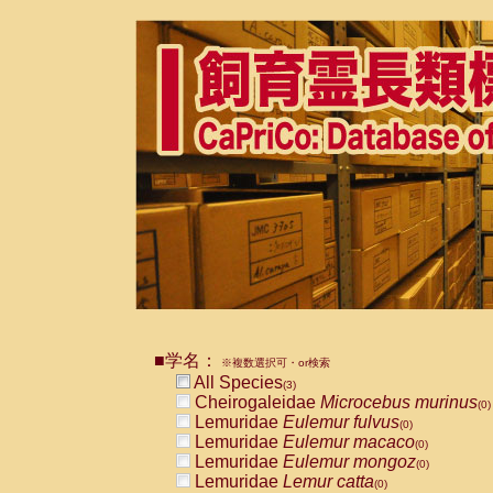
■学名：
※複数選択可・or検索
All Species
(3)
Cheirogaleidae
Microcebus murinus
(0)
Lemuridae
Eulemur fulvus
(0)
Lemuridae
Eulemur macaco
(0)
Lemuridae
Eulemur mongoz
(0)
Lemuridae
Lemur catta
(0)