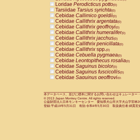
Pitheciidae
Callicebus cupreus
Loridae
Perodicticus potto
(0)
(0)
Pitheciidae
Callicebus donacophilus
Tarsiidae
Tarsius syrichta
(0
(0)
Pitheciidae
Callicebus moloch
Cebidae
Callimico goeldii
(0)
(0)
Pitheciidae
Callicebus torquatus
Cebidae
Callithrix argentata
(0)
(0)
Pitheciidae
Callicebus
spp.
Cebidae
Callithrix geoffroyi
(0)
(0)
Pitheciidae
Chiropotes satanas
Cebidae
Callithrix humeralifer
(0)
(0)
Pitheciidae
Pithecia monachus
Cebidae
Callithrix jacchus
(0)
(0)
Pitheciidae
Pithecia pithecia
Cebidae
Callithrix penicillata
(0)
(0)
Cercopithecidae
Cercocebus agilis
Cebidae
Callithrix
spp.
(0)
(0)
Cercopithecidae
Cercocebus galeritus
Cebidae
Cebuella pygmaea
(0)
Cercopithecidae
Cercocebus torquatu
Cebidae
Leontopithecus rosalia
(0)
Cercopithecidae
Cercocebus torquatus
Cebidae
Saguinus bicolor
(0)
Cercopithecidae
Cercocebus torquatu
Cebidae
Saguinus fuscicollis
(0)
Cercopithecidae
Cercocebus
hybrid
Cebidae
Saguinus geoffroyi
(0)
(0)
Cercopithecidae
Cercocebus
spp.
Cebidae
Saguinus imperator
(0)
(0)
Cercopithecidae
Lophocebus albigen
Cebidae
Saguinus labiatus
(0)
Cercopithecidae
Papio anubis
Cebidae
Saguinus leucopus
本データベース、並びに標本に関するお問い合わせはキュレーター・新宅勇太までお願い
(0)
(0)
© 2013 Japan Monkey Centre. All rights reserved.
Cercopithecidae
Papio cynocephalus
Cebidae
Saguinus midas
(
(0)
公益財団法人日本モンキーセンター 愛知県犬山市大字犬山字官林26番
Cercopithecidae
Papio hamadryas
Cebidae
Saguinus mystax
(0)
登録:平成19年5月31日 有効:令和4年5月30日 取扱責任者:綿貫宏
(0)
Cercopithecidae
Papio papio
Cebidae
Saguinus nigricollis
(0)
(0)
Cercopithecidae
Papio
spp.
Cebidae
Saguinus oedipus
(0)
(1)
Cercopithecidae
Mandrillus leucopha
Cebidae
Saguinus weddelli
(0)
Cercopithecidae
Mandrillus sphinx
Cebidae
Saguinus
spp.
(0)
(0)
Cercopithecidae
Theropithecus gelad
Cebidae
Aotus trivirgatus
(0)
Cercopithecidae
Macaca arctoides
Cebidae
Cebus albifrons
(0)
(0)