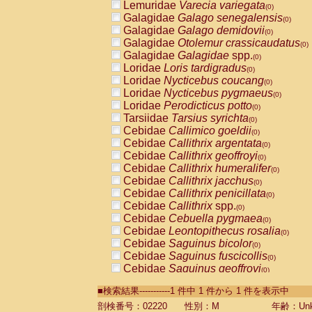
Lemuridae
Varecia variegata
(0)
Galagidae
Galago senegalensis
(0)
Galagidae
Galago demidovii
(0)
Galagidae
Otolemur crassicaudatus
(0)
Galagidae
Galagidae
spp.
(0)
Loridae
Loris tardigradus
(0)
Loridae
Nycticebus coucang
(0)
Loridae
Nycticebus pygmaeus
(0)
Loridae
Perodicticus potto
(0)
Tarsiidae
Tarsius syrichta
(0)
Cebidae
Callimico goeldii
(0)
Cebidae
Callithrix argentata
(0)
Cebidae
Callithrix geoffroyi
(0)
Cebidae
Callithrix humeralifer
(0)
Cebidae
Callithrix jacchus
(0)
Cebidae
Callithrix penicillata
(0)
Cebidae
Callithrix
spp.
(0)
Cebidae
Cebuella pygmaea
(0)
Cebidae
Leontopithecus rosalia
(0)
Cebidae
Saguinus bicolor
(0)
Cebidae
Saguinus fuscicollis
(0)
Cebidae
Saguinus geoffroyi
(0)
Cebidae
Saguinus imperator
(0)
■検索結果-----------1 件中 1 件から 1 件を表示中
Cebidae
Saguinus labiatus
(0)
Cebidae
Saguinus leucopus
剖検番号：02220
性別：M
年齢：Unk
(0)