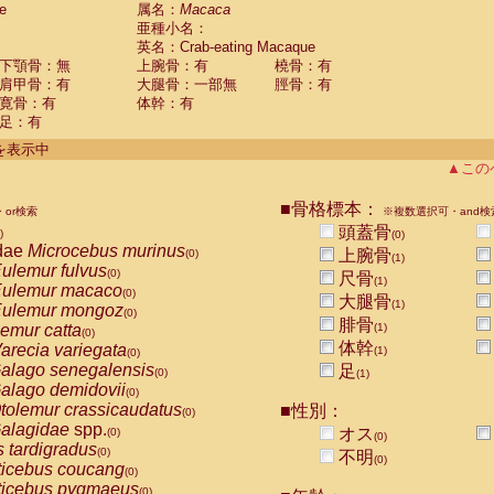
e
guinus midas
属名：
Macaca
(0)
亜種小名：
guinus mystax
(0)
英名：Crab-eating Macaque
uinus nigricollis
(1)
下顎骨：無
上腕骨：有
橈骨：有
guinus oedipus
(1)
肩甲骨：有
大腿骨：一部無
脛骨：有
uinus weddelli
(0)
寛骨：有
体幹：有
guinus
spp.
(0)
足：有
us trivirgatus
(0)
us albifrons
件を表示中
(0)
us apella
▲この
(0)
bus capucinus
(0)
us nigrivittatus
■骨格標本：
or検索
(0)
※複数選択可・and検
bus
spp.
頭蓋骨
(0)
)
(0)
miri boliviensis
dae
Microcebus murinus
(0)
上腕骨
(0)
(1)
miri sciureus
ulemur fulvus
(0)
(0)
尺骨
(1)
uatta caraya
ulemur macaco
(0)
(0)
大腿骨
(1)
uatta fusca
ulemur mongoz
(0)
(0)
腓骨
uatta seniculus
emur catta
(1)
(0)
(0)
uatta
spp.
体幹
arecia variegata
(0)
(1)
(0)
les belzebuth
alago senegalensis
足
(0)
(0)
(1)
les geoffroyi
alago demidovii
(0)
(0)
les paniscus
tolemur crassicaudatus
■性別：
(0)
(0)
les
spp.
alagidae
spp.
(0)
オス
(0)
(0)
othrix lagothricha
s tardigradus
(0)
(0)
不明
(0)
othrix lagothricha cana
ticebus coucang
(0)
(0)
Cacajao calvus rubicundus
ticebus pygmaeus
(0)
(0)