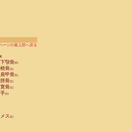
ページの最上部へ戻る
索
下顎骨
(0)
橈骨
(1)
肩甲骨
(1)
脛骨
(1)
寛骨
(1)
手
(1)
メス
(1)