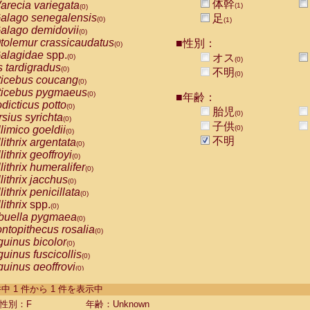
体幹
arecia variegata
(1)
(0)
alago senegalensis
足
(0)
(1)
alago demidovii
(0)
tolemur crassicaudatus
■性別：
(0)
alagidae
spp.
オス
(0)
(0)
s tardigradus
(0)
不明
(0)
ticebus coucang
(0)
ticebus pygmaeus
(0)
■年齢：
dicticus potto
(0)
胎児
(0)
rsius syrichta
(0)
子供
limico goeldii
(0)
(0)
不明
lithrix argentata
(0)
lithrix geoffroyi
(0)
lithrix humeralifer
(0)
lithrix jacchus
(0)
lithrix penicillata
(0)
lithrix
spp.
(0)
buella pygmaea
(0)
ntopithecus rosalia
(0)
uinus bicolor
(0)
uinus fuscicollis
(0)
uinus geoffroyi
(0)
uinus imperator
(0)
-1 件中 1 件から 1 件を表示中
uinus labiatus
(0)
guinus leucopus
性別：F
年齢：Unknown
(0)