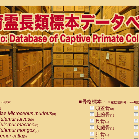
■骨格標本：
or検索
※複数選択可・and検
頭蓋骨
)
(0)
dae
Microcebus murinus
上腕骨
(0)
(1)
ulemur fulvus
(0)
尺骨
(1)
ulemur macaco
(0)
大腿骨
(1)
ulemur mongoz
(0)
腓骨
emur catta
(1)
(0)