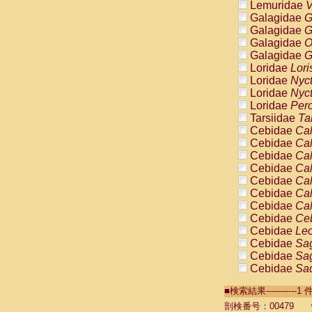
Lemuridae
V
Galagidae
G
Galagidae
G
Galagidae
O
Galagidae
G
Loridae
Lori
Loridae
Nyc
Loridae
Nyc
Loridae
Pero
Tarsiidae
Ta
Cebidae
Cal
Cebidae
Cal
Cebidae
Cal
Cebidae
Cal
Cebidae
Cal
Cebidae
Cal
Cebidae
Cal
Cebidae
Ce
Cebidae
Leo
Cebidae
Sag
Cebidae
Sag
Cebidae
Sag
Cebidae
Sag
■検索結果----------
Cebidae
Sag
Cebidae
Sa
剖検番号：00479