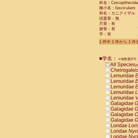
科名：Cercopithecida
Cebidae
Sa
種小名：
fascicularis
Cebidae
Sa
和名：カニクイザル
Cebidae
Sag
頭蓋骨：無
Cebidae
Sa
尺骨：有
Cebidae
Sag
腓骨：有
Cebidae
Sa
手：有
Cebidae
Aot
Cebidae
Ceb
1 件中 1 件から 1 
Cebidae
Ceb
Cebidae
Ce
■学名：
Cebidae
Ceb
※複数選択可・
Cebidae
Ce
All Species
(8
Cebidae
Sai
Cheirogalei
Cebidae
Sai
Lemuridae
E
Atelidae
Alo
Lemuridae
E
Atelidae
Alo
Lemuridae
E
Atelidae
Alo
Lemuridae
L
Atelidae
Alo
Lemuridae
V
Atelidae
Ate
Galagidae
G
Atelidae
Ate
Galagidae
G
Atelidae
Ate
Galagidae
O
Atelidae
Ate
Galagidae
G
Atelidae
Lag
Loridae
Lori
Atelidae
Lag
Loridae
Nyc
Pitheciidae
Loridae
Nyc