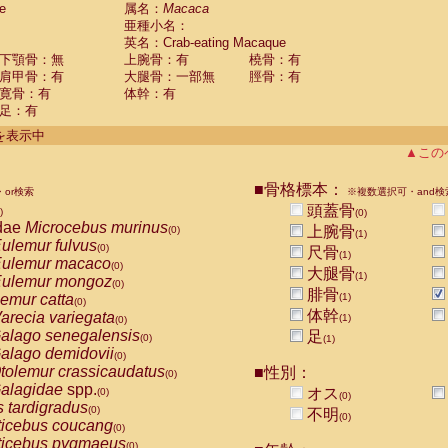
e
guinus midas
属名：
Macaca
(0)
亜種小名：
guinus mystax
(0)
英名：Crab-eating Macaque
uinus nigricollis
(1)
下顎骨：無
上腕骨：有
橈骨：有
guinus oedipus
(1)
肩甲骨：有
大腿骨：一部無
脛骨：有
uinus weddelli
(0)
寛骨：有
体幹：有
guinus
spp.
(0)
足：有
us trivirgatus
(0)
us albifrons
件を表示中
(0)
us apella
▲この
(0)
bus capucinus
(0)
us nigrivittatus
■骨格標本：
or検索
(0)
※複数選択可・and検
bus
spp.
頭蓋骨
(0)
)
(0)
miri boliviensis
dae
Microcebus murinus
(0)
上腕骨
(0)
(1)
miri sciureus
ulemur fulvus
(0)
(0)
尺骨
(1)
uatta caraya
ulemur macaco
(0)
(0)
大腿骨
(1)
uatta fusca
ulemur mongoz
(0)
(0)
腓骨
uatta seniculus
emur catta
(1)
(0)
(0)
uatta
spp.
体幹
arecia variegata
(0)
(1)
(0)
les belzebuth
alago senegalensis
足
(0)
(0)
(1)
les geoffroyi
alago demidovii
(0)
(0)
les paniscus
tolemur crassicaudatus
■性別：
(0)
(0)
les
spp.
alagidae
spp.
(0)
オス
(0)
(0)
othrix lagothricha
s tardigradus
(0)
(0)
不明
(0)
othrix lagothricha cana
ticebus coucang
(0)
(0)
Cacajao calvus rubicundus
ticebus pygmaeus
(0)
(0)