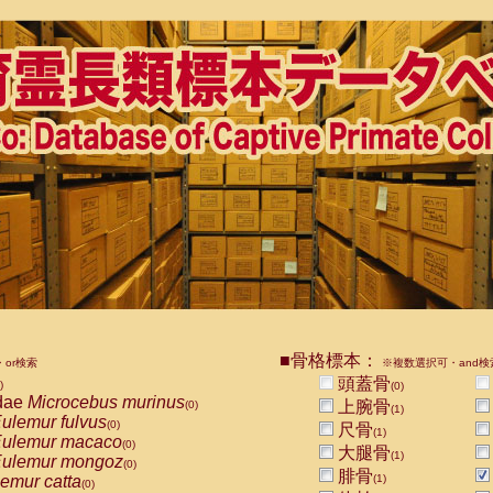
■骨格標本：
or検索
※複数選択可・and検
頭蓋骨
)
(0)
dae
Microcebus murinus
上腕骨
(0)
(1)
ulemur fulvus
(0)
尺骨
(1)
ulemur macaco
(0)
大腿骨
(1)
ulemur mongoz
(0)
腓骨
emur catta
(1)
(0)