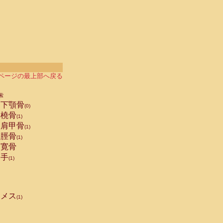
ページの最上部へ戻る
索
下顎骨
(0)
橈骨
(1)
肩甲骨
(1)
脛骨
(1)
寛骨
手
(1)
メス
(1)