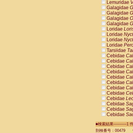
Lemuridae
V
Galagidae
G
Galagidae
G
Galagidae
O
Galagidae
G
Loridae
Lori
Loridae
Nyc
Loridae
Nyc
Loridae
Pero
Tarsiidae
Ta
Cebidae
Cal
Cebidae
Cal
Cebidae
Cal
Cebidae
Cal
Cebidae
Cal
Cebidae
Cal
Cebidae
Cal
Cebidae
Ce
Cebidae
Leo
Cebidae
Sag
Cebidae
Sag
Cebidae
Sag
Cebidae
Sag
■検索結果----------
Cebidae
Sag
Cebidae
Sa
剖検番号：00479