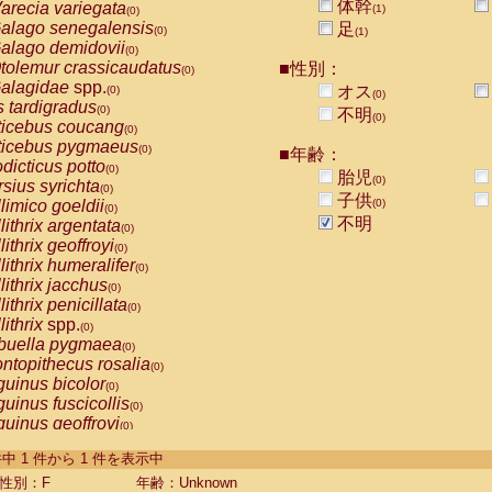
体幹
arecia variegata
(1)
(0)
alago senegalensis
足
(0)
(1)
alago demidovii
(0)
tolemur crassicaudatus
■性別：
(0)
alagidae
spp.
オス
(0)
(0)
s tardigradus
(0)
不明
(0)
ticebus coucang
(0)
ticebus pygmaeus
(0)
■年齢：
dicticus potto
(0)
胎児
(0)
rsius syrichta
(0)
子供
limico goeldii
(0)
(0)
不明
lithrix argentata
(0)
lithrix geoffroyi
(0)
lithrix humeralifer
(0)
lithrix jacchus
(0)
lithrix penicillata
(0)
lithrix
spp.
(0)
buella pygmaea
(0)
ntopithecus rosalia
(0)
uinus bicolor
(0)
uinus fuscicollis
(0)
uinus geoffroyi
(0)
uinus imperator
(0)
-1 件中 1 件から 1 件を表示中
uinus labiatus
(0)
guinus leucopus
性別：F
年齢：Unknown
(0)