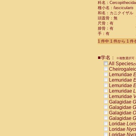
科名：Cercopithecida
Cebidae
Sa
種小名：
fascicularis
Cebidae
Sa
和名：カニクイザル
Cebidae
Sag
頭蓋骨：無
Cebidae
Sa
尺骨：有
Cebidae
Sag
腓骨：有
Cebidae
Sa
手：有
Cebidae
Aot
Cebidae
Ceb
1 件中 1 件から 1 
Cebidae
Ceb
Cebidae
Ce
■学名：
Cebidae
Ceb
※複数選択可・
Cebidae
Ce
All Species
(5
Cebidae
Sai
Cheirogalei
Cebidae
Sai
Lemuridae
E
Atelidae
Alo
Lemuridae
E
Atelidae
Alo
Lemuridae
E
Atelidae
Alo
Lemuridae
L
Atelidae
Alo
Lemuridae
V
Atelidae
Ate
Galagidae
G
Atelidae
Ate
Galagidae
G
Atelidae
Ate
Galagidae
O
Atelidae
Ate
Galagidae
G
Atelidae
Lag
Loridae
Lori
Atelidae
Lag
Loridae
Nyc
Pitheciidae
Loridae
Nyc