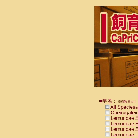
■学名：
※複数選択可・
All Species
(5
Cheirogalei
Lemuridae
E
Lemuridae
E
Lemuridae
E
Lemuridae
L