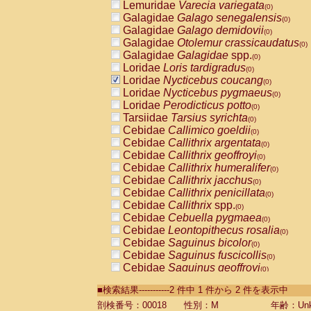
Lemuridae
Varecia variegata
(0)
Galagidae
Galago senegalensis
(0)
Galagidae
Galago demidovii
(0)
Galagidae
Otolemur crassicaudatus
(0)
Galagidae
Galagidae
spp.
(0)
Loridae
Loris tardigradus
(0)
Loridae
Nycticebus coucang
(0)
Loridae
Nycticebus pygmaeus
(0)
Loridae
Perodicticus potto
(0)
Tarsiidae
Tarsius syrichta
(0)
Cebidae
Callimico goeldii
(0)
Cebidae
Callithrix argentata
(0)
Cebidae
Callithrix geoffroyi
(0)
Cebidae
Callithrix humeralifer
(0)
Cebidae
Callithrix jacchus
(0)
Cebidae
Callithrix penicillata
(0)
Cebidae
Callithrix
spp.
(0)
Cebidae
Cebuella pygmaea
(0)
Cebidae
Leontopithecus rosalia
(0)
Cebidae
Saguinus bicolor
(0)
Cebidae
Saguinus fuscicollis
(0)
Cebidae
Saguinus geoffroyi
(0)
Cebidae
Saguinus imperator
(0)
■検索結果-----------2 件中 1 件から 2 件を表示中
Cebidae
Saguinus labiatus
(0)
Cebidae
Saguinus leucopus
剖検番号：00018
性別：M
年齢：Unk
(0)