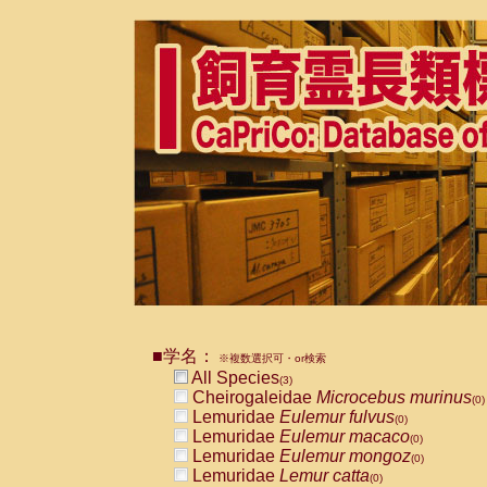
■学名：
※複数選択可・or検索
All Species
(3)
Cheirogaleidae
Microcebus murinus
(0)
Lemuridae
Eulemur fulvus
(0)
Lemuridae
Eulemur macaco
(0)
Lemuridae
Eulemur mongoz
(0)
Lemuridae
Lemur catta
(0)