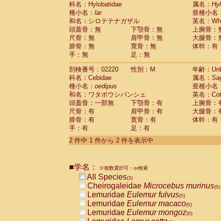
科名：Hylobatidae
Cebidae
Saguinus midas
属名：
Hy
(0)
種小名：
lar
亜種小名
Cebidae
Saguinus mystax
(0)
和名：シロテテナガザル
英名：Whit
Cebidae
Saguinus nigricollis
(0)
頭蓋骨：無
下顎骨：無
上腕骨：
Cebidae
Saguinus oedipus
(1)
尺骨：無
肩甲骨：無
大腿骨：
Cebidae
Saguinus weddelli
(0)
腓骨：無
寛骨：無
体幹：有
Cebidae
Saguinus
spp.
(0)
手：無
足：無
Cebidae
Aotus trivirgatus
(0)
Cebidae
Cebus albifrons
(0)
剖検番号：02220
性別：M
年齢：Unk
Cebidae
Cebus apella
科名：Cebidae
(0)
属名：
Sa
Cebidae
Cebus capucinus
種小名：
oedipus
亜種小名
(0)
Cebidae
Cebus nigrivittatus
和名：ワタボウシパンシェ
英名：Cotto
(0)
Cebidae
Cebus
spp.
頭蓋骨：一部無
下顎骨：有
上腕骨：
(0)
Cebidae
Saimiri boliviensis
尺骨：有
肩甲骨：有
大腿骨：
(0)
腓骨：有
Cebidae
Saimiri sciureus
寛骨：有
体幹：有
(0)
手：有
足：有
Atelidae
Alouatta caraya
(0)
Atelidae
Alouatta fusca
(0)
2 件中 1 件から 2 件を表示中
Atelidae
Alouatta seniculus
(0)
Atelidae
Alouatta
spp.
(0)
Atelidae
Ateles belzebuth
■学名：
(0)
※複数選択可・or検索
Atelidae
Ateles geoffroyi
(0)
All Species
(3)
Atelidae
Ateles paniscus
(0)
Cheirogaleidae
Microcebus murinus
(0)
Atelidae
Ateles
spp.
(0)
Lemuridae
Eulemur fulvus
(0)
Atelidae
Lagothrix lagothricha
(0)
Lemuridae
Eulemur macaco
(0)
Atelidae
Lagothrix lagothricha cana
(0)
Lemuridae
Eulemur mongoz
(0)
Pitheciidae
Cacajao calvus rubicundu