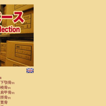
索
下顎骨
(0)
橈骨
(0)
肩甲骨
(0)
脛骨
(0)
寛骨