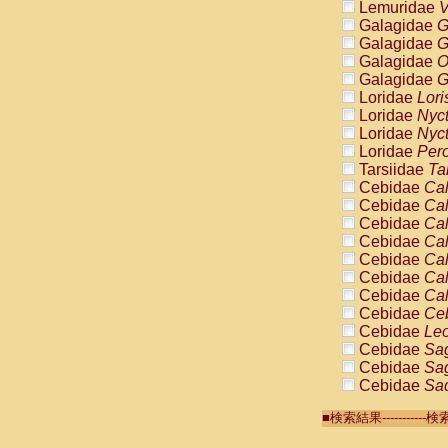
Lemuridae
V
Galagidae
G
Galagidae
G
Galagidae
O
Galagidae
G
Loridae
Lori
Loridae
Nyc
Loridae
Nyc
Loridae
Pero
Tarsiidae
Ta
Cebidae
Cal
Cebidae
Cal
Cebidae
Cal
Cebidae
Cal
Cebidae
Cal
Cebidae
Cal
Cebidae
Cal
Cebidae
Ce
Cebidae
Leo
Cebidae
Sag
Cebidae
Sag
Cebidae
Sag
Cebidae
Sag
■検索結果-------
Cebidae
Sag
Cebidae
Sa