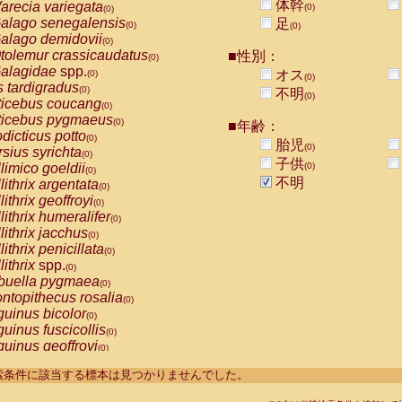
体幹
arecia variegata
(0)
(0)
alago senegalensis
足
(0)
(0)
alago demidovii
(0)
tolemur crassicaudatus
■性別：
(0)
alagidae
spp.
オス
(0)
(0)
s tardigradus
(0)
不明
(0)
ticebus coucang
(0)
ticebus pygmaeus
(0)
■年齢：
dicticus potto
(0)
胎児
(0)
rsius syrichta
(0)
子供
limico goeldii
(0)
(0)
不明
lithrix argentata
(0)
lithrix geoffroyi
(0)
lithrix humeralifer
(0)
lithrix jacchus
(0)
lithrix penicillata
(0)
lithrix
spp.
(0)
buella pygmaea
(0)
ntopithecus rosalia
(0)
uinus bicolor
(0)
uinus fuscicollis
(0)
uinus geoffroyi
(0)
uinus imperator
(0)
----検索条件に該当する標本は見つかりませんでした。
uinus labiatus
(0)
guinus leucopus
(0)