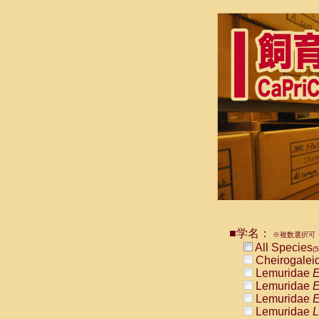
■学名：
※複数選択可・
All Species
(5
Cheirogalei
Lemuridae
E
Lemuridae
E
Lemuridae
E
Lemuridae
L