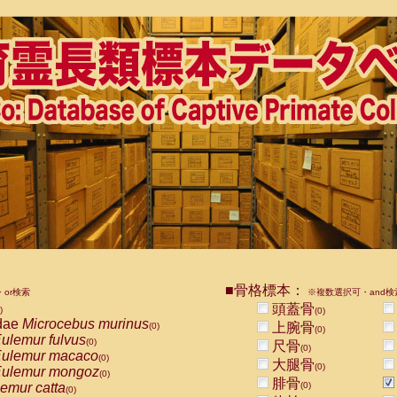
■骨格標本：
or検索
※複数選択可・and検
頭蓋骨
)
(0)
dae
Microcebus murinus
上腕骨
(0)
(0)
ulemur fulvus
(0)
尺骨
(0)
ulemur macaco
(0)
大腿骨
(0)
ulemur mongoz
(0)
腓骨
emur catta
(0)
(0)