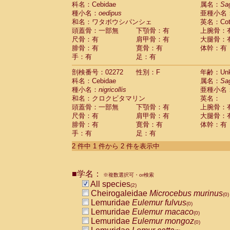
科名：Cebidae
Cebidae
Saguinus midas
属名：
Sa
(0)
種小名：
oedipus
亜種小名
Cebidae
Saguinus mystax
(0)
和名：ワタボウシパンシェ
英名：Cotto
Cebidae
Saguinus nigricollis
(1)
頭蓋骨：一部無
下顎骨：有
上腕骨：
Cebidae
Saguinus oedipus
(1)
尺骨：有
肩甲骨：有
大腿骨：
Cebidae
Saguinus weddelli
(0)
腓骨：有
寛骨：有
体幹：有
Cebidae
Saguinus
spp.
(0)
手：有
足：有
Cebidae
Aotus trivirgatus
(0)
Cebidae
Cebus albifrons
(0)
剖検番号：02272
性別：F
年齢：Unk
Cebidae
Cebus apella
科名：Cebidae
(0)
属名：
Sa
Cebidae
Cebus capucinus
種小名：
nigricollis
亜種小名
(0)
Cebidae
Cebus nigrivittatus
和名：クロクビタマリン
英名：
(0)
Cebidae
Cebus
spp.
頭蓋骨：一部無
下顎骨：有
上腕骨：
(0)
Cebidae
Saimiri boliviensis
尺骨：有
肩甲骨：有
大腿骨：
(0)
腓骨：有
Cebidae
Saimiri sciureus
寛骨：有
体幹：有
(0)
手：有
足：有
Atelidae
Alouatta caraya
(0)
Atelidae
Alouatta fusca
(0)
2 件中 1 件から 2 件を表示中
Atelidae
Alouatta seniculus
(0)
Atelidae
Alouatta
spp.
(0)
Atelidae
Ateles belzebuth
■学名：
(0)
※複数選択可・or検索
Atelidae
Ateles geoffroyi
(0)
All species
(2)
Atelidae
Ateles paniscus
(0)
Cheirogaleidae
Microcebus murinus
(0)
Atelidae
Ateles
spp.
(0)
Lemuridae
Eulemur fulvus
(0)
Atelidae
Lagothrix lagothricha
(0)
Lemuridae
Eulemur macaco
(0)
Atelidae
Lagothrix lagothricha cana
(0)
Lemuridae
Eulemur mongoz
(0)
Pitheciidae
Cacajao calvus rubicundu