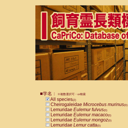
■学名：
※複数選択可・or検索
All species
(2)
Cheirogaleidae
Microcebus murinus
(0)
Lemuridae
Eulemur fulvus
(0)
Lemuridae
Eulemur macaco
(0)
Lemuridae
Eulemur mongoz
(0)
Lemuridae
Lemur catta
(0)