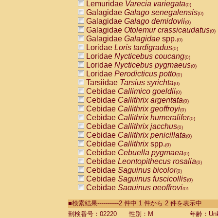
Lemuridae
Varecia variegata
(0)
Galagidae
Galago senegalensis
(0)
Galagidae
Galago demidovii
(0)
Galagidae
Otolemur crassicaudatus
(0)
Galagidae
Galagidae
spp.
(0)
Loridae
Loris tardigradus
(0)
Loridae
Nycticebus coucang
(0)
Loridae
Nycticebus pygmaeus
(0)
Loridae
Perodicticus potto
(0)
Tarsiidae
Tarsius syrichta
(0)
Cebidae
Callimico goeldii
(0)
Cebidae
Callithrix argentata
(0)
Cebidae
Callithrix geoffroyi
(0)
Cebidae
Callithrix humeralifer
(0)
Cebidae
Callithrix jacchus
(0)
Cebidae
Callithrix penicillata
(0)
Cebidae
Callithrix
spp.
(0)
Cebidae
Cebuella pygmaea
(0)
Cebidae
Leontopithecus rosalia
(0)
Cebidae
Saguinus bicolor
(0)
Cebidae
Saguinus fuscicollis
(0)
Cebidae
Saguinus geoffroyi
(0)
Cebidae
Saguinus imperator
(0)
■検索結果-----------2 件中 1 件から 2 件を表示中
Cebidae
Saguinus labiatus
(0)
Cebidae
Saguinus leucopus
剖検番号：02220
性別：M
年齢：Unk
(0)