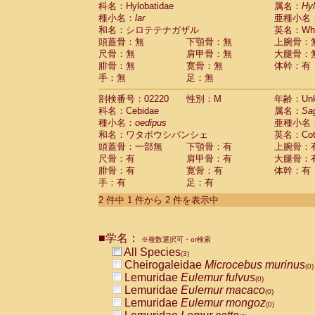
科名：Hylobatidae
Cebidae
Saguinus midas
属名：
Hy
(0)
種小名：
lar
亜種小名
Cebidae
Saguinus mystax
(0)
和名：シロテテナガザル
英名：Whit
Cebidae
Saguinus nigricollis
(0)
頭蓋骨：無
下顎骨：無
上腕骨：
Cebidae
Saguinus oedipus
(1)
尺骨：無
肩甲骨：無
大腿骨：
Cebidae
Saguinus weddelli
(0)
腓骨：無
寛骨：無
体幹：有
Cebidae
Saguinus
spp.
(0)
手：無
足：無
Cebidae
Aotus trivirgatus
(0)
Cebidae
Cebus albifrons
(0)
剖検番号：02220
性別：M
年齢：Unk
Cebidae
Cebus apella
科名：Cebidae
(0)
属名：
Sa
Cebidae
Cebus capucinus
種小名：
oedipus
亜種小名
(0)
Cebidae
Cebus nigrivittatus
和名：ワタボウシパンシェ
英名：Cotto
(0)
Cebidae
Cebus
spp.
頭蓋骨：一部無
下顎骨：有
上腕骨：
(0)
Cebidae
Saimiri boliviensis
尺骨：有
肩甲骨：有
大腿骨：
(0)
腓骨：有
Cebidae
Saimiri sciureus
寛骨：有
体幹：有
(0)
手：有
足：有
Atelidae
Alouatta caraya
(0)
Atelidae
Alouatta fusca
(0)
2 件中 1 件から 2 件を表示中
Atelidae
Alouatta seniculus
(0)
Atelidae
Alouatta
spp.
(0)
Atelidae
Ateles belzebuth
■学名：
(0)
※複数選択可・or検索
Atelidae
Ateles geoffroyi
(0)
All Species
(3)
Atelidae
Ateles paniscus
(0)
Cheirogaleidae
Microcebus murinus
(0)
Atelidae
Ateles
spp.
(0)
Lemuridae
Eulemur fulvus
(0)
Atelidae
Lagothrix lagothricha
(0)
Lemuridae
Eulemur macaco
(0)
Atelidae
Lagothrix lagothricha cana
(0)
Lemuridae
Eulemur mongoz
(0)
Pitheciidae
Cacajao calvus rubicundu