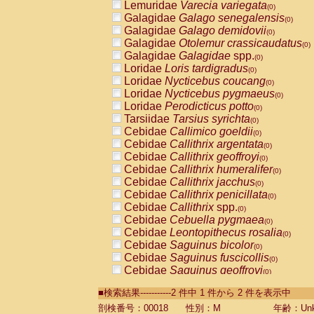
Lemuridae
Varecia variegata
(0)
Galagidae
Galago senegalensis
(0)
Galagidae
Galago demidovii
(0)
Galagidae
Otolemur crassicaudatus
(0)
Galagidae
Galagidae
spp.
(0)
Loridae
Loris tardigradus
(0)
Loridae
Nycticebus coucang
(0)
Loridae
Nycticebus pygmaeus
(0)
Loridae
Perodicticus potto
(0)
Tarsiidae
Tarsius syrichta
(0)
Cebidae
Callimico goeldii
(0)
Cebidae
Callithrix argentata
(0)
Cebidae
Callithrix geoffroyi
(0)
Cebidae
Callithrix humeralifer
(0)
Cebidae
Callithrix jacchus
(0)
Cebidae
Callithrix penicillata
(0)
Cebidae
Callithrix
spp.
(0)
Cebidae
Cebuella pygmaea
(0)
Cebidae
Leontopithecus rosalia
(0)
Cebidae
Saguinus bicolor
(0)
Cebidae
Saguinus fuscicollis
(0)
Cebidae
Saguinus geoffroyi
(0)
Cebidae
Saguinus imperator
(0)
■検索結果-----------2 件中 1 件から 2 件を表示中
Cebidae
Saguinus labiatus
(0)
Cebidae
Saguinus leucopus
剖検番号：00018
性別：M
年齢：Unk
(0)