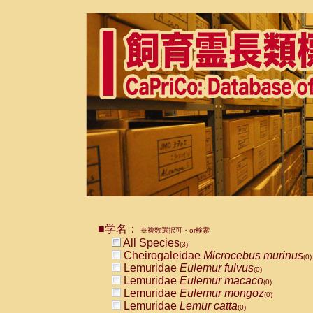
■学名：
※複数選択可・or検索
All Species
(3)
Cheirogaleidae
Microcebus murinus
(0)
Lemuridae
Eulemur fulvus
(0)
Lemuridae
Eulemur macaco
(0)
Lemuridae
Eulemur mongoz
(0)
Lemuridae
Lemur catta
(0)