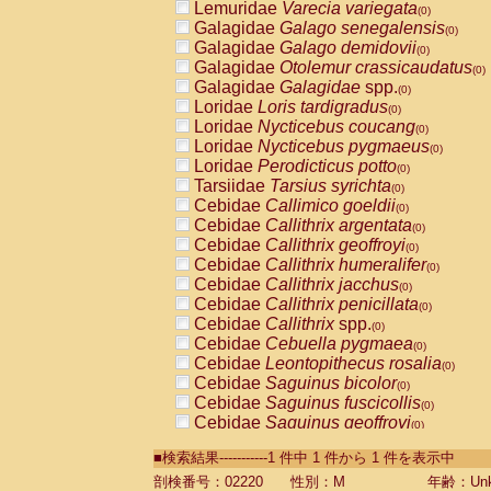
Lemuridae
Varecia variegata
(0)
Galagidae
Galago senegalensis
(0)
Galagidae
Galago demidovii
(0)
Galagidae
Otolemur crassicaudatus
(0)
Galagidae
Galagidae
spp.
(0)
Loridae
Loris tardigradus
(0)
Loridae
Nycticebus coucang
(0)
Loridae
Nycticebus pygmaeus
(0)
Loridae
Perodicticus potto
(0)
Tarsiidae
Tarsius syrichta
(0)
Cebidae
Callimico goeldii
(0)
Cebidae
Callithrix argentata
(0)
Cebidae
Callithrix geoffroyi
(0)
Cebidae
Callithrix humeralifer
(0)
Cebidae
Callithrix jacchus
(0)
Cebidae
Callithrix penicillata
(0)
Cebidae
Callithrix
spp.
(0)
Cebidae
Cebuella pygmaea
(0)
Cebidae
Leontopithecus rosalia
(0)
Cebidae
Saguinus bicolor
(0)
Cebidae
Saguinus fuscicollis
(0)
Cebidae
Saguinus geoffroyi
(0)
Cebidae
Saguinus imperator
(0)
■検索結果-----------1 件中 1 件から 1 件を表示中
Cebidae
Saguinus labiatus
(0)
Cebidae
Saguinus leucopus
剖検番号：02220
性別：M
年齢：Unk
(0)