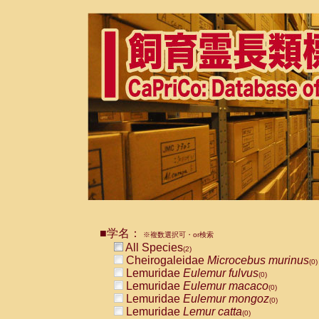
■学名：
※複数選択可・or検索
All Species
(2)
Cheirogaleidae
Microcebus murinus
(0)
Lemuridae
Eulemur fulvus
(0)
Lemuridae
Eulemur macaco
(0)
Lemuridae
Eulemur mongoz
(0)
Lemuridae
Lemur catta
(0)