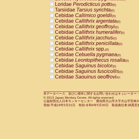
Pitheciidae
Callicebus cupreus
Loridae
Perodicticus potto
(0)
(0)
Pitheciidae
Callicebus donacophilus
Tarsiidae
Tarsius syrichta
(0
(0)
Pitheciidae
Callicebus moloch
Cebidae
Callimico goeldii
(0)
(0)
Pitheciidae
Callicebus torquatus
Cebidae
Callithrix argentata
(0)
(0)
Pitheciidae
Callicebus
spp.
Cebidae
Callithrix geoffroyi
(0)
(0)
Pitheciidae
Chiropotes satanas
Cebidae
Callithrix humeralifer
(0)
(0)
Pitheciidae
Pithecia monachus
Cebidae
Callithrix jacchus
(0)
(0)
Pitheciidae
Pithecia pithecia
Cebidae
Callithrix penicillata
(0)
(0)
Cercopithecidae
Cercocebus agilis
Cebidae
Callithrix
spp.
(0)
(0)
Cercopithecidae
Cercocebus galeritus
Cebidae
Cebuella pygmaea
(0)
Cercopithecidae
Cercocebus torquatu
Cebidae
Leontopithecus rosalia
(0)
Cercopithecidae
Cercocebus torquatus
Cebidae
Saguinus bicolor
(0)
Cercopithecidae
Cercocebus torquatu
Cebidae
Saguinus fuscicollis
(0)
Cercopithecidae
Cercocebus
hybrid
Cebidae
Saguinus geoffroyi
(0)
(0)
Cercopithecidae
Cercocebus
spp.
Cebidae
Saguinus imperator
(0)
(0)
Cercopithecidae
Lophocebus albigen
Cebidae
Saguinus labiatus
(0)
Cercopithecidae
Papio anubis
Cebidae
Saguinus leucopus
本データベース、並びに標本に関するお問い合わせはキュレーター・新宅勇太までお願い
(0)
(0)
© 2013 Japan Monkey Centre. All rights reserved.
Cercopithecidae
Papio cynocephalus
Cebidae
Saguinus midas
(
(0)
公益財団法人日本モンキーセンター 愛知県犬山市大字犬山字官林26番
Cercopithecidae
Papio hamadryas
Cebidae
Saguinus mystax
(0)
登録:平成19年5月31日 有効:令和4年5月30日 取扱責任者:綿貫宏
(0)
Cercopithecidae
Papio papio
Cebidae
Saguinus nigricollis
(0)
(1)
Cercopithecidae
Papio
spp.
Cebidae
Saguinus oedipus
(0)
(1)
Cercopithecidae
Mandrillus leucopha
Cebidae
Saguinus weddelli
(0)
Cercopithecidae
Mandrillus sphinx
Cebidae
Saguinus
spp.
(0)
(0)
Cercopithecidae
Theropithecus gelad
Cebidae
Aotus trivirgatus
(0)
Cercopithecidae
Macaca arctoides
Cebidae
Cebus albifrons
(0)
(0)