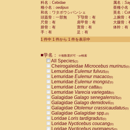
科名：Cebidae
Cebidae
Saguinus midas
属名：
Sa
(0)
種小名：
oedipus
亜種小名
Cebidae
Saguinus mystax
(0)
和名：ワタボウシパンシェ
英名：Cotto
Cebidae
Saguinus nigricollis
(1)
頭蓋骨：一部無
下顎骨：有
上腕骨：
Cebidae
Saguinus oedipus
(1)
尺骨：有
肩甲骨：有
大腿骨：
Cebidae
Saguinus weddelli
(0)
腓骨：有
寛骨：有
体幹：有
Cebidae
Saguinus
spp.
(0)
手：有
足：有
Cebidae
Aotus trivirgatus
(0)
Cebidae
Cebus albifrons
1 件中 1 件から 1 件を表示中
(0)
Cebidae
Cebus apella
(0)
Cebidae
Cebus capucinus
(0)
■学名：
Cebidae
Cebus nigrivittatus
※複数選択可・or検索
(0)
Cebidae
Cebus
spp.
All Species
(0)
(2)
Cebidae
Saimiri boliviensis
Cheirogaleidae
Microcebus murinus
(0)
(0)
Cebidae
Saimiri sciureus
Lemuridae
Eulemur fulvus
(0)
(0)
Atelidae
Alouatta caraya
Lemuridae
Eulemur macaco
(0)
(0)
Atelidae
Alouatta fusca
Lemuridae
Eulemur mongoz
(0)
(0)
Atelidae
Alouatta seniculus
Lemuridae
Lemur catta
(0)
(0)
Atelidae
Alouatta
spp.
Lemuridae
Varecia variegata
(0)
(0)
Atelidae
Ateles belzebuth
Galagidae
Galago senegalensis
(0)
(0)
Atelidae
Ateles geoffroyi
Galagidae
Galago demidovii
(0)
(0)
Atelidae
Ateles paniscus
Galagidae
Otolemur crassicaudatus
(0)
(0)
Atelidae
Ateles
spp.
Galagidae
Galagidae
spp.
(0)
(0)
Atelidae
Lagothrix lagothricha
Loridae
Loris tardigradus
(0)
(0)
Atelidae
Lagothrix lagothricha cana
Loridae
Nycticebus coucang
(0)
(0)
Pitheciidae
Cacajao calvus rubicundu
Loridae
Nycticebus pygmaeus
(0)