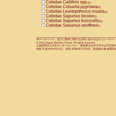
Cebidae
Callithrix
spp.
(0)
Cercopithecidae
Macaca assamensis
(
Cebidae
Cebuella pygmaea
(0)
Cercopithecidae
Macaca brunnescen
Cebidae
Leontopithecus rosalia
(0)
Cercopithecidae
Macaca cyclopis
(0)
Cebidae
Saguinus bicolor
(0)
Cercopithecidae
Macaca fascicularis
(0
Cebidae
Saguinus fuscicollis
(0)
Cercopithecidae
Macaca fuscaca fusc
Cebidae
Saguinus geoffroyi
(0)
Cercopithecidae
Macaca fuscata yaku
Cebidae
Saguinus imperator
(0)
Cercopithecidae
Macaca fuscata
hybr
Cebidae
Saguinus labiatus
(0)
Cercopithecidae
Macaca maura
(0)
Cebidae
Saguinus leucopus
本データベース、並びに標本に関するお問い合わせはキュレーター・新宅勇太までお願い
(0)
Cercopithecidae
Macaca mulatta
(0)
© 2013 Japan Monkey Centre. All rights reserved.
Cebidae
Saguinus midas
(0)
Cercopithecidae
Macaca nemestrina
公益財団法人日本モンキーセンター 愛知県犬山市大字犬山字官林26番
(0
Cebidae
Saguinus mystax
登録:平成19年5月31日 有効:令和4年5月30日 取扱責任者:綿貫宏
(0)
Cercopithecidae
Macaca nigra
(0)
Cebidae
Saguinus nigricollis
(0)
Cercopithecidae
Macaca radiata
(0)
Cebidae
Saguinus oedipus
(1)
Cercopithecidae
Macaca silenus
(0)
Cebidae
Saguinus weddelli
(0)
Cercopithecidae
Macaca sinica
(0)
Cebidae
Saguinus
spp.
(0)
Cercopithecidae
Macaca sylvanus
(0)
Cebidae
Aotus trivirgatus
(0)
Cercopithecidae
Macaca thibetana
(0)
Cebidae
Cebus albifrons
(0)
Cercopithecidae
Macaca tonkeana
(0)
Cebidae
Cebus apella
(0)
Cercopithecidae
Macaca
hybrid
(0)
Cebidae
Cebus capucinus
(0)
Cercopithecidae
Macaca
spp.
(0)
Cebidae
Cebus nigrivittatus
(0)
Cercopithecidae
Allenopithecus nigrov
Cebidae
Cebus
spp.
(0)
Cercopithecidae
Cercopithecus ascan
Cebidae
Saimiri boliviensis
(0)
Cercopithecidae
Cercopithecus ascan
Cebidae
Saimiri sciureus
(0)
Cercopithecidae
Cercopithecus ceph
Atelidae
Alouatta caraya
(0)
Cercopithecidae
Cercopithecus diana
Atelidae
Alouatta fusca
(0)
Cercopithecidae
Cercopithecus hamly