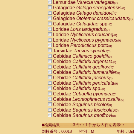
Lemuridae
Varecia variegata
(0)
Galagidae
Galago senegalensis
(0)
Galagidae
Galago demidovii
(0)
Galagidae
Otolemur crassicaudatus
(0)
Galagidae
Galagidae
spp.
(0)
Loridae
Loris tardigradus
(0)
Loridae
Nycticebus coucang
(0)
Loridae
Nycticebus pygmaeus
(0)
Loridae
Perodicticus potto
(0)
Tarsiidae
Tarsius syrichta
(0)
Cebidae
Callimico goeldii
(0)
Cebidae
Callithrix argentata
(0)
Cebidae
Callithrix geoffroyi
(0)
Cebidae
Callithrix humeralifer
(0)
Cebidae
Callithrix jacchus
(0)
Cebidae
Callithrix penicillata
(0)
Cebidae
Callithrix
spp.
(0)
Cebidae
Cebuella pygmaea
(0)
Cebidae
Leontopithecus rosalia
(0)
Cebidae
Saguinus bicolor
(0)
Cebidae
Saguinus fuscicollis
(0)
Cebidae
Saguinus geoffroyi
(0)
Cebidae
Saguinus imperator
(0)
■検索結果-----------3 件中 1 件から 3 件を表示中
Cebidae
Saguinus labiatus
(0)
Cebidae
Saguinus leucopus
剖検番号：00018
性別：M
年齢：Unk
(0)