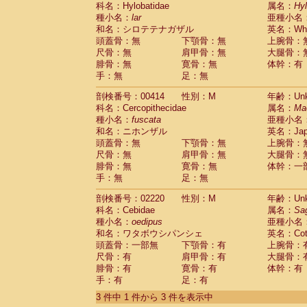
科名：Hylobatidae
Cebidae
Saguinus midas
属名：
Hy
(0)
種小名：
lar
亜種小名
Cebidae
Saguinus mystax
(0)
和名：シロテテナガザル
英名：Whit
Cebidae
Saguinus nigricollis
(0)
頭蓋骨：無
下顎骨：無
上腕骨：
Cebidae
Saguinus oedipus
(1)
尺骨：無
肩甲骨：無
大腿骨：
Cebidae
Saguinus weddelli
(0)
腓骨：無
寛骨：無
体幹：有
Cebidae
Saguinus
spp.
(0)
手：無
足：無
Cebidae
Aotus trivirgatus
(0)
Cebidae
Cebus albifrons
(0)
剖検番号：00414
性別：M
年齢：Unk
Cebidae
Cebus apella
科名：Cercopithecidae
(0)
属名：
Ma
Cebidae
Cebus capucinus
種小名：
fuscata
亜種小名
(0)
Cebidae
Cebus nigrivittatus
和名：ニホンザル
英名：Japa
(0)
Cebidae
Cebus
spp.
頭蓋骨：無
下顎骨：無
上腕骨：
(0)
Cebidae
Saimiri boliviensis
尺骨：無
肩甲骨：無
大腿骨：
(0)
腓骨：無
Cebidae
Saimiri sciureus
寛骨：無
体幹：一
(0)
手：無
足：無
Atelidae
Alouatta caraya
(0)
Atelidae
Alouatta fusca
(0)
剖検番号：02220
性別：M
年齢：Unk
Atelidae
Alouatta seniculus
(0)
科名：Cebidae
属名：
Sa
Atelidae
Alouatta
spp.
(0)
種小名：
oedipus
亜種小名
Atelidae
Ateles belzebuth
(0)
和名：ワタボウシパンシェ
英名：Cotto
Atelidae
Ateles geoffroyi
(0)
頭蓋骨：一部無
下顎骨：有
上腕骨：
Atelidae
Ateles paniscus
(0)
尺骨：有
肩甲骨：有
大腿骨：
Atelidae
Ateles
spp.
腓骨：有
寛骨：有
(0)
体幹：有
Atelidae
Lagothrix lagothricha
手：有
足：有
(0)
Atelidae
Lagothrix lagothricha cana
(0)
3 件中 1 件から 3 件を表示中
Pitheciidae
Cacajao calvus rubicundu