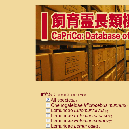
■学名：
※複数選択可・or検索
All species
(3)
Cheirogaleidae
Microcebus murinus
(0)
Lemuridae
Eulemur fulvus
(0)
Lemuridae
Eulemur macaco
(0)
Lemuridae
Eulemur mongoz
(0)
Lemuridae
Lemur catta
(0)