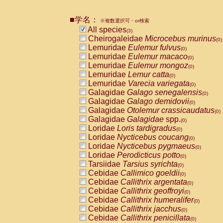
Pitheciidae
Callicebus cupreus
(0)
Pitheciidae
Callicebus donacophilus
(0
■学名：
※複数選択可・or検索
Pitheciidae
Callicebus moloch
(0)
All species
(3)
Pitheciidae
Callicebus torquatus
(0)
Cheirogaleidae
Microcebus murinus
(0)
Pitheciidae
Callicebus
spp.
(0)
Lemuridae
Eulemur fulvus
(0)
Pitheciidae
Chiropotes satanas
(0)
Lemuridae
Eulemur macaco
(0)
Pitheciidae
Pithecia monachus
(0)
Lemuridae
Eulemur mongoz
(0)
Pitheciidae
Pithecia pithecia
(0)
Lemuridae
Lemur catta
(0)
Cercopithecidae
Cercocebus agilis
(0)
Lemuridae
Varecia variegata
(0)
Cercopithecidae
Cercocebus galeritus
Galagidae
Galago senegalensis
(0)
Cercopithecidae
Cercocebus torquatu
Galagidae
Galago demidovii
(0)
Cercopithecidae
Cercocebus torquatus
Galagidae
Otolemur crassicaudatus
(0)
Cercopithecidae
Cercocebus torquatu
Galagidae
Galagidae
spp.
(0)
Cercopithecidae
Cercocebus
hybrid
(0)
Loridae
Loris tardigradus
(0)
Cercopithecidae
Cercocebus
spp.
(0)
Loridae
Nycticebus coucang
(0)
Cercopithecidae
Lophocebus albigen
Loridae
Nycticebus pygmaeus
(0)
Cercopithecidae
Papio anubis
(0)
Loridae
Perodicticus potto
(0)
Cercopithecidae
Papio cynocephalus
(
Tarsiidae
Tarsius syrichta
(0)
Cercopithecidae
Papio hamadryas
(0)
Cebidae
Callimico goeldii
(0)
Cercopithecidae
Papio papio
(0)
Cebidae
Callithrix argentata
(0)
Cercopithecidae
Papio
spp.
(0)
Cebidae
Callithrix geoffroyi
(0)
Cercopithecidae
Mandrillus leucopha
Cebidae
Callithrix humeralifer
(0)
Cercopithecidae
Mandrillus sphinx
(0)
Cebidae
Callithrix jacchus
(0)
Cercopithecidae
Theropithecus gelad
Cebidae
Callithrix penicillata
(0)
Cercopithecidae
Macaca arctoides
(0)