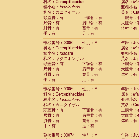
科名：Cercopithecidae
属名：
Ma
Cercopithecidae
Cercopithecus lhoest
種小名：
fascicularis
亜種小名
Cercopithecidae
Cercopithecus mitis
(0
和名：カニクイザル
英名：Crab
Cercopithecidae
Cercopithecus mitis 
頭蓋骨：有
下顎骨：有
上腕骨：
Cercopithecidae
Cercopithecus mitis 
尺骨：有
肩甲骨：有
大腿骨：
Cercopithecidae
Cercopithecus mona
腓骨：有
寛骨：有
体幹：有
Cercopithecidae
Cercopithecus negle
手：有
足：有
Cercopithecidae
Cercopithecus nigrovi
剖検番号：00062
性別：M
年齢：Juve
Cercopithecidae
Cercopithecus petauri
科名：Cercopithecidae
属名：
Ma
Cercopithecidae
Cercopithecus
spp.
(0)
種小名：
fuscata
亜種小名
Cercopithecidae
Chlorocebus aethiop
和名：ヤクニホンザル
英名：Japa
Cercopithecidae
Chlorocebus pygeryt
頭蓋骨：有
下顎骨：有
上腕骨：
Cercopithecidae
Erythrocebus patas
(1
尺骨：有
肩甲骨：有
大腿骨：
Cercopithecidae
Miopithecus talapoin
腓骨：有
寛骨：有
体幹：有
Cercopithecidae
Cercopithecinae
spp
手：有
足：有
Cercopithecidae
Colobus angolensis
(0
Cercopithecidae
Colobus guereza
剖検番号：00069
性別：M
年齢：Juve
(0)
Cercopithecidae
Colobus polykomos
科名：Cercopithecidae
属名：
Ma
(0
種小名：
Cercopithecidae
fascicularis
Piliocolobus badius
亜種小名
(0
和名：カニクイザル
英名：Crab
Cercopithecidae
Kasi senex vetulus
(0)
頭蓋骨：有
下顎骨：有
上腕骨：
Cercopithecidae
Kasi senex
(0)
尺骨：有
肩甲骨：有
大腿骨：
Cercopithecidae
Nasalis larvatus
(0)
腓骨：有
寛骨：有
体幹：有
Cercopithecidae
Presbytes melaloph
手：有
足：有
Cercopithecidae
Pygathrix nemaeus
(0)
Cercopithecidae
Semnopithecus entel
剖検番号：00074
性別：M
年齢：Juve
Cercopithecidae
Trachypithecus crista