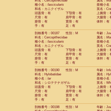
科名：Cercopithecidae
属名：
Ma
種小名：
fascicularis
亜種小名
和名：カニクイザル
英名：Crab
頭蓋骨：有
下顎骨：有
上腕骨：
尺骨：有
肩甲骨：有
大腿骨：
腓骨：有
寛骨：有
体幹：有
手：有
足：有
剖検番号：00187
性別：M
年齢：Juve
科名：Cercopithecidae
属名：
Ma
種小名：
fascicularis
亜種小名
和名：カニクイザル
英名：Crab
頭蓋骨：有
下顎骨：有
上腕骨：
尺骨：有
肩甲骨：有
大腿骨：
腓骨：有
寛骨：有
体幹：有
手：有
足：有
剖検番号：00190
性別：M
年齢：Infa
科名：Hylobatidae
属名：
Hy
種小名：
lar
亜種小名
和名：シロテテナガザル
英名：Whit
頭蓋骨：有
下顎骨：有
上腕骨：
尺骨：有
肩甲骨：有
大腿骨：
腓骨：有
寛骨：有
体幹：有
手：有
足：有
剖検番号：00198
性別：M
年齢：Juve