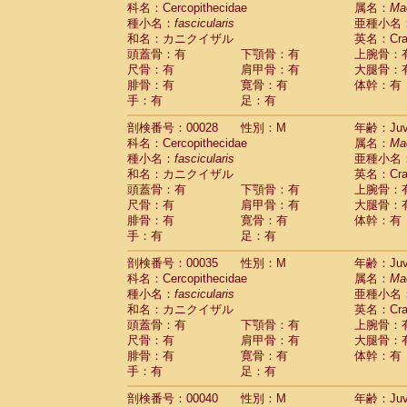
科名：Cercopithecidae
Cebidae
Saguinus midas
属名：
Ma
(0)
種小名：
fascicularis
亜種小名
Cebidae
Saguinus mystax
(1)
和名：カニクイザル
英名：Crab
Cebidae
Saguinus nigricollis
(13)
頭蓋骨：有
下顎骨：有
上腕骨：
Cebidae
Saguinus oedipus
(19)
尺骨：有
肩甲骨：有
大腿骨：
Cebidae
Saguinus weddelli
(0)
腓骨：有
寛骨：有
体幹：有
Cebidae
Saguinus
spp.
(0)
手：有
足：有
Cebidae
Aotus trivirgatus
(3)
Cebidae
Cebus albifrons
(1)
剖検番号：00028
性別：M
年齢：Juve
Cebidae
Cebus apella
科名：Cercopithecidae
(6)
属名：
Ma
Cebidae
Cebus capucinus
種小名：
fascicularis
亜種小名
(0)
Cebidae
Cebus nigrivittatus
和名：カニクイザル
英名：Crab
(1)
Cebidae
Cebus
spp.
頭蓋骨：有
下顎骨：有
上腕骨：
(0)
Cebidae
Saimiri boliviensis
尺骨：有
肩甲骨：有
大腿骨：
(0)
腓骨：有
Cebidae
Saimiri sciureus
寛骨：有
体幹：有
(7)
手：有
足：有
Atelidae
Alouatta caraya
(0)
Atelidae
Alouatta fusca
(1)
剖検番号：00035
性別：M
年齢：Juve
Atelidae
Alouatta seniculus
(1)
科名：Cercopithecidae
属名：
Ma
Atelidae
Alouatta
spp.
(0)
種小名：
fascicularis
亜種小名
Atelidae
Ateles belzebuth
(0)
和名：カニクイザル
英名：Crab
Atelidae
Ateles geoffroyi
(3)
頭蓋骨：有
下顎骨：有
上腕骨：
Atelidae
Ateles paniscus
(3)
尺骨：有
肩甲骨：有
大腿骨：
Atelidae
Ateles
spp.
腓骨：有
寛骨：有
(0)
体幹：有
Atelidae
Lagothrix lagothricha
手：有
足：有
(5)
Atelidae
Lagothrix lagothricha cana
(0)
剖検番号：00040
性別：M
年齢：Juve
Pitheciidae
Cacajao calvus rubicundu