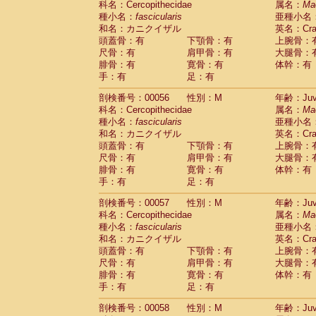
科名：Cercopithecidae
属名：
Ma
Cercopithecidae
Macaca assamensis
(
種小名：
fascicularis
亜種小名
Cercopithecidae
Macaca brunnescen
和名：カニクイザル
英名：Crab
Cercopithecidae
Macaca cyclopis
(6)
頭蓋骨：有
下顎骨：有
上腕骨：
Cercopithecidae
Macaca fascicularis
(1
尺骨：有
肩甲骨：有
大腿骨：
Cercopithecidae
Macaca fuscaca fusc
腓骨：有
寛骨：有
体幹：有
Cercopithecidae
Macaca fuscata yaku
手：有
足：有
Cercopithecidae
Macaca fuscata
hybr
剖検番号：00056
Cercopithecidae
性別：M
Macaca maura
年齢：Juve
(1)
科名：Cercopithecidae
属名：
Ma
Cercopithecidae
Macaca mulatta
(45)
種小名：
fascicularis
亜種小名
Cercopithecidae
Macaca nemestrina
(3
和名：カニクイザル
英名：Crab
Cercopithecidae
Macaca nigra
(1)
頭蓋骨：有
下顎骨：有
上腕骨：
Cercopithecidae
Macaca radiata
(7)
尺骨：有
肩甲骨：有
大腿骨：
Cercopithecidae
Macaca silenus
(0)
腓骨：有
寛骨：有
体幹：有
Cercopithecidae
Macaca sinica
(0)
手：有
足：有
Cercopithecidae
Macaca sylvanus
(2)
Cercopithecidae
Macaca thibetana
剖検番号：00057
性別：M
年齢：Juve
(0)
Cercopithecidae
Macaca tonkeana
科名：Cercopithecidae
属名：
Ma
(0)
Cercopithecidae
Macaca
hybrid
種小名：
fascicularis
亜種小名
(1)
Cercopithecidae
Macaca
spp.
和名：カニクイザル
英名：Crab
(0)
Cercopithecidae
Allenopithecus nigrov
頭蓋骨：有
下顎骨：有
上腕骨：
尺骨：有
Cercopithecidae
肩甲骨：有
Cercopithecus ascan
大腿骨：
腓骨：有
寛骨：有
体幹：有
Cercopithecidae
Cercopithecus ascan
手：有
足：有
Cercopithecidae
Cercopithecus ceph
Cercopithecidae
Cercopithecus diana
剖検番号：00058
性別：M
年齢：Juve
Cercopithecidae
Cercopithecus hamly