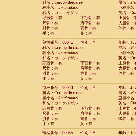
科名：Cercopithecidae
属名：
Ma
Pitheciidae
Callicebus cupreus
(0)
種小名：
fascicularis
亜種小名
Pitheciidae
Callicebus donacophilus
(0
和名：カニクイザル
英名：Crab
Pitheciidae
Callicebus moloch
(0)
頭蓋骨：有
下顎骨：有
上腕骨：
Pitheciidae
Callicebus torquatus
(0)
尺骨：有
肩甲骨：有
大腿骨：
Pitheciidae
Callicebus
spp.
(0)
腓骨：有
寛骨：有
体幹：有
Pitheciidae
Chiropotes satanas
(1)
手：有
足：有
Pitheciidae
Pithecia monachus
(3)
Pitheciidae
Pithecia pithecia
剖検番号：00041
性別：M
年齢：Juve
(0)
Cercopithecidae
Cercocebus agilis
科名：Cercopithecidae
属名：
Ma
(0)
Cercopithecidae
Cercocebus galeritus
種小名：
fascicularis
亜種小名
和名：カニクイザル
Cercopithecidae
Cercocebus torquatu
英名：Crab
頭蓋骨：有
下顎骨：有
上腕骨：
Cercopithecidae
Cercocebus torquatus
尺骨：有
肩甲骨：有
大腿骨：
Cercopithecidae
Cercocebus torquatu
腓骨：有
寛骨：有
体幹：有
Cercopithecidae
Cercocebus
hybrid
(0)
手：有
足：有
Cercopithecidae
Cercocebus
spp.
(0)
Cercopithecidae
Lophocebus albigen
剖検番号：00043
性別：M
年齢：Juve
Cercopithecidae
Papio anubis
(0)
科名：Cercopithecidae
属名：
Ma
Cercopithecidae
Papio cynocephalus
(
種小名：
fascicularis
亜種小名
Cercopithecidae
Papio hamadryas
和名：カニクイザル
英名：Crab
(0)
Cercopithecidae
Papio papio
頭蓋骨：有
下顎骨：有
上腕骨：
(0)
Cercopithecidae
Papio
spp.
尺骨：有
肩甲骨：有
大腿骨：
(0)
Cercopithecidae
Mandrillus leucopha
腓骨：有
寛骨：有
体幹：有
Cercopithecidae
Mandrillus sphinx
手：有
足：有
(0)
Cercopithecidae
Theropithecus gelad
剖検番号：00055
性別：M
年齢：Juve
Cercopithecidae
Macaca arctoides
(1)