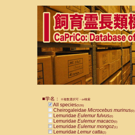
■学名：
※複数選択可・or検索
All species
(526)
Cheirogaleidae
Microcebus murinus
(0)
Lemuridae
Eulemur fulvus
(0)
Lemuridae
Eulemur macaco
(0)
Lemuridae
Eulemur mongoz
(1)
Lemuridae
Lemur catta
(2)