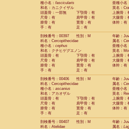
種小名：
fascicularis
亜種小名
和名：カニクイザル
英名：Crab
頭蓋骨：一部無
下顎骨：有
上腕骨：
尺骨：有
肩甲骨：有
大腿骨：
腓骨：有
寛骨：有
体幹：有
手：有
足：有
剖検番号：00397
性別：M
年齢：Juve
科名：Cercopithecidae
属名：
Ce
種小名：
cephus
亜種小名
和名：クチヒゲグエノン
英名：Mous
頭蓋骨：有
下顎骨：有
上腕骨：
尺骨：有
肩甲骨：有
大腿骨：
腓骨：有
寛骨：有
体幹：有
手：有
足：有
剖検番号：00406
性別：M
年齢：Juve
科名：Cercopithecidae
属名：
Ce
種小名：
ascanius
亜種小名
和名：アカオザル
英名：Red-
頭蓋骨：有
下顎骨：有
上腕骨：
尺骨：有
肩甲骨：有
大腿骨：
腓骨：有
寛骨：有
体幹：有
手：有
足：有
剖検番号：00407
性別：M
年齢：Juve
科名：Atelidae
属名：
Lag