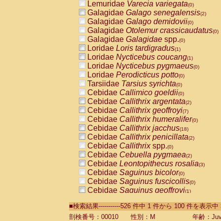
Lemuridae
Varecia variegata
(0)
Galagidae
Galago senegalensis
(2)
Galagidae
Galago demidovii
(0)
Galagidae
Otolemur crassicaudatus
(0)
Galagidae
Galagidae
spp.
(0)
Loridae
Loris tardigradus
(1)
Loridae
Nycticebus coucang
(1)
Loridae
Nycticebus pygmaeus
(0)
Loridae
Perodicticus potto
(0)
Tarsiidae
Tarsius syrichta
(0)
Cebidae
Callimico goeldii
(0)
Cebidae
Callithrix argentata
(2)
Cebidae
Callithrix geoffroyi
(7)
Cebidae
Callithrix humeralifer
(0)
Cebidae
Callithrix jacchus
(18)
Cebidae
Callithrix penicillata
(2)
Cebidae
Callithrix
spp.
(0)
Cebidae
Cebuella pygmaea
(2)
Cebidae
Leontopithecus rosalia
(3)
Cebidae
Saguinus bicolor
(0)
Cebidae
Saguinus fuscicollis
(0)
Cebidae
Saguinus geoffroyi
(1)
Cebidae
Saguinus imperator
(0)
■検索結果-----------526 件中 1 件から 100 件を表示中
Cebidae
Saguinus labiatus
(0)
Cebidae
Saguinus leucopus
剖検番号：00010
性別：M
年齢：Juve
(4)