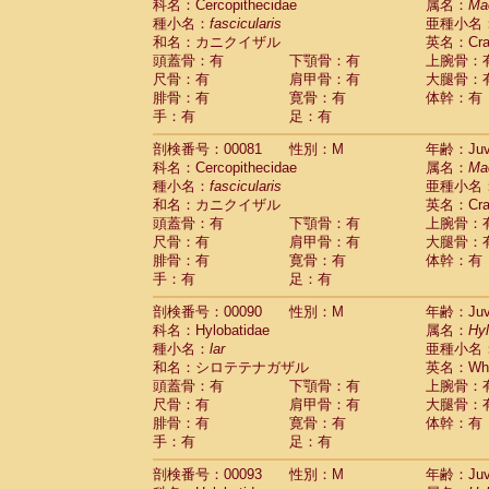
科名：Cercopithecidae
属名：
Ma
Cercopithecidae
Trachypithecus franc
種小名：
fascicularis
亜種小名
Cercopithecidae
Trachypithecus obsc
和名：カニクイザル
英名：Crab
Cercopithecidae
Trachypithecus pilea
頭蓋骨：有
下顎骨：有
上腕骨：
Cercopithecidae
Colobinae
spp.
尺骨：有
肩甲骨：有
大腿骨：
(0)
Cercopithecidae
Presbytesinae
spp.
腓骨：有
寛骨：有
体幹：有
(0)
手：有
Cercopithecidae
足：有
Cercopithecidae
spp
Hylobatidae
Hoolock hoolock
(0)
剖検番号：00081
性別：M
年齢：Juve
Hylobatidae
Hylobates agilis
(1)
科名：Cercopithecidae
属名：
Ma
Hylobatidae
Hylobates klossii
(0)
種小名：
fascicularis
亜種小名
Hylobatidae
Hylobates lar
(10)
和名：カニクイザル
英名：Crab
Hylobatidae
Hylobates moloch
(0)
頭蓋骨：有
下顎骨：有
上腕骨：
Hylobatidae
Hylobates muelleri
(0)
尺骨：有
肩甲骨：有
大腿骨：
Hylobatidae
Hylobates pileatus
(2)
腓骨：有
寛骨：有
体幹：有
Hylobatidae
Hylobates
spp.
手：有
足：有
(0)
Hylobatidae
Hylobates
hybrid
(0)
剖検番号：00090
性別：M
年齢：Juve
Hylobatidae
Nomascus concolor
(0)
科名：Hylobatidae
属名：
Hy
Hylobatidae
Symphalangus syndactyl
種小名：
lar
亜種小名
Hominidae
Pongo pygmaeus
(0)
和名：シロテテナガザル
英名：Whit
Hominidae
Pan troglodytes
(1)
頭蓋骨：有
下顎骨：有
上腕骨：
Hominidae
Gorilla gorilla beringei
(0)
尺骨：有
肩甲骨：有
大腿骨：
Hominidae
Gorilla gorilla gorilla
(0)
腓骨：有
寛骨：有
体幹：有
Primates misc.
(0)
手：有
足：有
Scandentia
Dendrogale melanura
(0)
Scandentia
Ptilocercus lowii
剖検番号：00093
性別：M
年齢：Juve
(0)