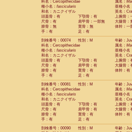
科名：Cercopithecidae
属名：
Ma
Cercopithecidae
Trachypithecus franc
種小名：
fascicularis
亜種小名
Cercopithecidae
Trachypithecus obsc
和名：カニクイザル
英名：Crab
Cercopithecidae
Trachypithecus pilea
頭蓋骨：有
下顎骨：有
上腕骨：
Cercopithecidae
Colobinae
spp.
尺骨：有
肩甲骨：一部無
大腿骨：
(0)
Cercopithecidae
Presbytesinae
spp.
腓骨：無
寛骨：無
体幹：一
(0)
手：有
Cercopithecidae
足：有
Cercopithecidae
spp
Hylobatidae
Hoolock hoolock
(0)
剖検番号：00074
性別：M
年齢：Juve
Hylobatidae
Hylobates agilis
(1)
科名：Cercopithecidae
属名：
Ma
Hylobatidae
Hylobates klossii
(0)
種小名：
fascicularis
亜種小名
Hylobatidae
Hylobates lar
(10)
和名：カニクイザル
英名：Crab
Hylobatidae
Hylobates moloch
(0)
頭蓋骨：有
下顎骨：有
上腕骨：
Hylobatidae
Hylobates muelleri
(0)
尺骨：有
肩甲骨：有
大腿骨：
Hylobatidae
Hylobates pileatus
(2)
腓骨：有
寛骨：有
体幹：有
Hylobatidae
Hylobates
spp.
手：有
足：有
(0)
Hylobatidae
Hylobates
hybrid
(0)
剖検番号：00081
性別：M
年齢：Juve
Hylobatidae
Nomascus concolor
(0)
科名：Cercopithecidae
属名：
Ma
Hylobatidae
Symphalangus syndactyl
種小名：
fascicularis
亜種小名
Hominidae
Pongo pygmaeus
(0)
和名：カニクイザル
英名：Crab
Hominidae
Pan troglodytes
(1)
頭蓋骨：有
下顎骨：有
上腕骨：
Hominidae
Gorilla gorilla beringei
(0)
尺骨：有
肩甲骨：有
大腿骨：
Hominidae
Gorilla gorilla gorilla
(0)
腓骨：有
寛骨：有
体幹：有
Primates misc.
(0)
手：有
足：有
Scandentia
Dendrogale melanura
(0)
Scandentia
Ptilocercus lowii
剖検番号：00090
性別：M
年齢：Juve
(0)