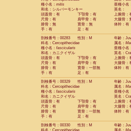
種小名：
mitis
亜種小名
和名：シルバーモンキー
英名：
頭蓋骨：有
下顎骨：有
上腕骨：
尺骨：有
肩甲骨：有
大腿骨：
腓骨：無
寛骨：無
体幹：有
手：有
足：有
剖検番号：00283
性別：M
年齢：Juve
科名：Cercopithecidae
属名：
Ma
種小名：
fascicularis
亜種小名
和名：カニクイザル
英名：Crab
頭蓋骨：有
下顎骨：有
上腕骨：
尺骨：有
肩甲骨：有
大腿骨：
腓骨：有
寛骨：一部無
体幹：有
手：有
足：有
剖検番号：00329
性別：M
年齢：Juve
科名：Cercopithecidae
属名：
Ma
種小名：
fascicularis
亜種小名
和名：カニクイザル
英名：Crab
頭蓋骨：有
下顎骨：有
上腕骨：
尺骨：有
肩甲骨：有
大腿骨：
腓骨：有
寛骨：一部無
体幹：有
手：有
足：有
剖検番号：00330
性別：M
年齢：Juve
科名：Cercopithecidae
属名：
Ma