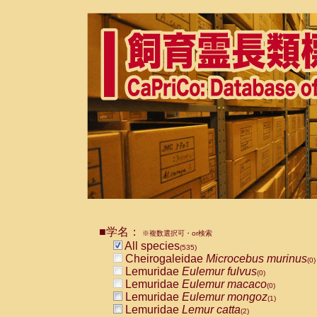
■学名：
※複数選択可・or検索
All species
(535)
Cheirogaleidae
Microcebus murinus
(0)
Lemuridae
Eulemur fulvus
(0)
Lemuridae
Eulemur macaco
(0)
Lemuridae
Eulemur mongoz
(1)
Lemuridae
Lemur catta
(2)