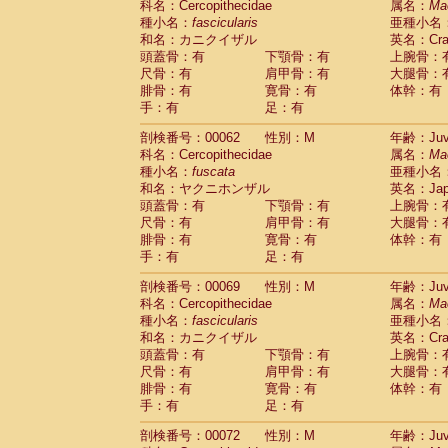
科名：Cercopithecidae
属名：
Ma
Cercopithecidae
Cercopithecus lhoest
種小名：
fascicularis
亜種小名
Cercopithecidae
Cercopithecus mitis
(0
和名：カニクイザル
英名：Crab
Cercopithecidae
Cercopithecus mitis 
頭蓋骨：有
下顎骨：有
上腕骨：
Cercopithecidae
Cercopithecus mitis 
尺骨：有
肩甲骨：有
大腿骨：
Cercopithecidae
Cercopithecus mona
腓骨：有
寛骨：有
体幹：有
Cercopithecidae
Cercopithecus negle
手：有
足：有
Cercopithecidae
Cercopithecus nigrovi
剖検番号：00062
性別：M
年齢：Juve
Cercopithecidae
Cercopithecus petauri
科名：Cercopithecidae
属名：
Ma
Cercopithecidae
Cercopithecus
spp.
(0)
種小名：
fuscata
亜種小名
Cercopithecidae
Chlorocebus aethiop
和名：ヤクニホンザル
英名：Japa
Cercopithecidae
Chlorocebus pygeryt
頭蓋骨：有
下顎骨：有
上腕骨：
Cercopithecidae
Erythrocebus patas
(1
尺骨：有
肩甲骨：有
大腿骨：
Cercopithecidae
Miopithecus talapoin
腓骨：有
寛骨：有
体幹：有
Cercopithecidae
Cercopithecinae
spp
手：有
足：有
Cercopithecidae
Colobus angolensis
(0
Cercopithecidae
Colobus guereza
剖検番号：00069
性別：M
年齢：Juve
(0)
Cercopithecidae
Colobus polykomos
科名：Cercopithecidae
属名：
Ma
(0
種小名：
Cercopithecidae
fascicularis
Piliocolobus badius
亜種小名
(0
和名：カニクイザル
英名：Crab
Cercopithecidae
Kasi senex vetulus
(0)
頭蓋骨：有
下顎骨：有
上腕骨：
Cercopithecidae
Kasi senex
(0)
尺骨：有
肩甲骨：有
大腿骨：
Cercopithecidae
Nasalis larvatus
(0)
腓骨：有
寛骨：有
体幹：有
Cercopithecidae
Presbytes melaloph
手：有
足：有
Cercopithecidae
Pygathrix nemaeus
(0)
Cercopithecidae
Semnopithecus entel
剖検番号：00072
性別：M
年齢：Juve
Cercopithecidae
Trachypithecus crista