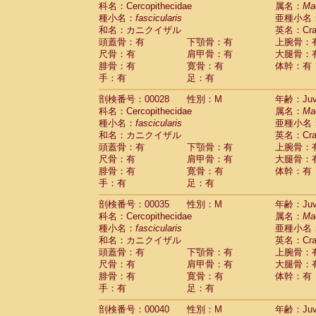
科名：Cercopithecidae
Cebidae
Saguinus midas
属名：
Ma
(0)
種小名：
fascicularis
亜種小名
Cebidae
Saguinus mystax
(1)
和名：カニクイザル
英名：Crab
Cebidae
Saguinus nigricollis
(13)
頭蓋骨：有
下顎骨：有
上腕骨：
Cebidae
Saguinus oedipus
(19)
尺骨：有
肩甲骨：有
大腿骨：
Cebidae
Saguinus weddelli
(0)
腓骨：有
寛骨：有
体幹：有
Cebidae
Saguinus
spp.
(0)
手：有
足：有
Cebidae
Aotus trivirgatus
(3)
Cebidae
Cebus albifrons
(1)
剖検番号：00028
性別：M
年齢：Juve
Cebidae
Cebus apella
科名：Cercopithecidae
(6)
属名：
Ma
Cebidae
Cebus capucinus
種小名：
fascicularis
亜種小名
(0)
Cebidae
Cebus nigrivittatus
和名：カニクイザル
英名：Crab
(1)
Cebidae
Cebus
spp.
頭蓋骨：有
下顎骨：有
上腕骨：
(0)
Cebidae
Saimiri boliviensis
尺骨：有
肩甲骨：有
大腿骨：
(0)
腓骨：有
Cebidae
Saimiri sciureus
寛骨：有
体幹：有
(7)
手：有
足：有
Atelidae
Alouatta caraya
(0)
Atelidae
Alouatta fusca
(1)
剖検番号：00035
性別：M
年齢：Juve
Atelidae
Alouatta seniculus
(1)
科名：Cercopithecidae
属名：
Ma
Atelidae
Alouatta
spp.
(0)
種小名：
fascicularis
亜種小名
Atelidae
Ateles belzebuth
(0)
和名：カニクイザル
英名：Crab
Atelidae
Ateles geoffroyi
(3)
頭蓋骨：有
下顎骨：有
上腕骨：
Atelidae
Ateles paniscus
(3)
尺骨：有
肩甲骨：有
大腿骨：
Atelidae
Ateles
spp.
腓骨：有
寛骨：有
(0)
体幹：有
Atelidae
Lagothrix lagothricha
手：有
足：有
(5)
Atelidae
Lagothrix lagothricha cana
(0)
剖検番号：00040
性別：M
年齢：Juve
Pitheciidae
Cacajao calvus rubicundu