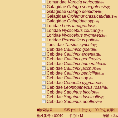
Lemuridae
Varecia variegata
(0)
Galagidae
Galago senegalensis
(2)
Galagidae
Galago demidovii
(0)
Galagidae
Otolemur crassicaudatus
(0)
Galagidae
Galagidae
spp.
(0)
Loridae
Loris tardigradus
(1)
Loridae
Nycticebus coucang
(2)
Loridae
Nycticebus pygmaeus
(0)
Loridae
Perodicticus potto
(0)
Tarsiidae
Tarsius syrichta
(0)
Cebidae
Callimico goeldii
(0)
Cebidae
Callithrix argentata
(2)
Cebidae
Callithrix geoffroyi
(7)
Cebidae
Callithrix humeralifer
(0)
Cebidae
Callithrix jacchus
(19)
Cebidae
Callithrix penicillata
(2)
Cebidae
Callithrix
spp.
(0)
Cebidae
Cebuella pygmaea
(2)
Cebidae
Leontopithecus rosalia
(3)
Cebidae
Saguinus bicolor
(0)
Cebidae
Saguinus fuscicollis
(0)
Cebidae
Saguinus geoffroyi
(1)
Cebidae
Saguinus imperator
(0)
■検索結果-----------535 件中 1 件から 100 件を表示中
Cebidae
Saguinus labiatus
(0)
Cebidae
Saguinus leucopus
剖検番号：00010
性別：M
年齢：Juve
(4)