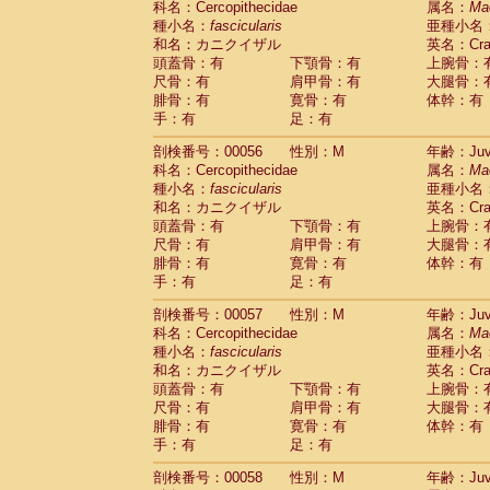
科名：Cercopithecidae
属名：
Ma
Cercopithecidae
Macaca assamensis
(
種小名：
fascicularis
亜種小名
Cercopithecidae
Macaca brunnescen
和名：カニクイザル
英名：Crab
Cercopithecidae
Macaca cyclopis
(6)
頭蓋骨：有
下顎骨：有
上腕骨：
Cercopithecidae
Macaca fascicularis
(1
尺骨：有
肩甲骨：有
大腿骨：
Cercopithecidae
Macaca fuscaca fusc
腓骨：有
寛骨：有
体幹：有
Cercopithecidae
Macaca fuscata yaku
手：有
足：有
Cercopithecidae
Macaca fuscata
hybr
剖検番号：00056
Cercopithecidae
性別：M
Macaca maura
年齢：Juve
(1)
科名：Cercopithecidae
属名：
Ma
Cercopithecidae
Macaca mulatta
(45)
種小名：
fascicularis
亜種小名
Cercopithecidae
Macaca nemestrina
(3
和名：カニクイザル
英名：Crab
Cercopithecidae
Macaca nigra
(1)
頭蓋骨：有
下顎骨：有
上腕骨：
Cercopithecidae
Macaca radiata
(8)
尺骨：有
肩甲骨：有
大腿骨：
Cercopithecidae
Macaca silenus
(1)
腓骨：有
寛骨：有
体幹：有
Cercopithecidae
Macaca sinica
(0)
手：有
足：有
Cercopithecidae
Macaca sylvanus
(2)
Cercopithecidae
Macaca thibetana
剖検番号：00057
性別：M
年齢：Juve
(0)
Cercopithecidae
Macaca tonkeana
科名：Cercopithecidae
属名：
Ma
(0)
Cercopithecidae
Macaca
hybrid
種小名：
fascicularis
亜種小名
(1)
Cercopithecidae
Macaca
spp.
和名：カニクイザル
英名：Crab
(0)
Cercopithecidae
Allenopithecus nigrov
頭蓋骨：有
下顎骨：有
上腕骨：
尺骨：有
Cercopithecidae
肩甲骨：有
Cercopithecus ascan
大腿骨：
腓骨：有
寛骨：有
体幹：有
Cercopithecidae
Cercopithecus ascan
手：有
足：有
Cercopithecidae
Cercopithecus ceph
Cercopithecidae
Cercopithecus diana
剖検番号：00058
性別：M
年齢：Juve
Cercopithecidae
Cercopithecus hamly