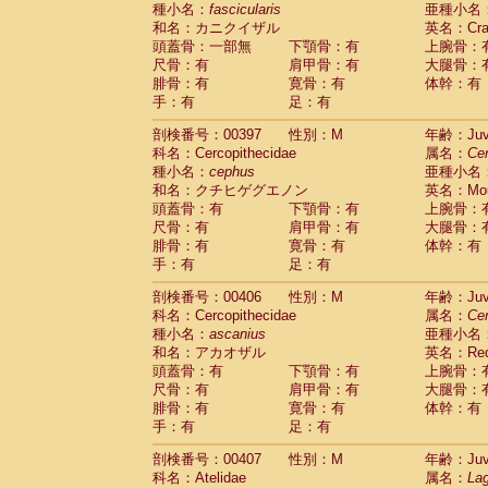
種小名：
fascicularis
亜種小名
和名：カニクイザル
英名：Crab
頭蓋骨：一部無
下顎骨：有
上腕骨：
尺骨：有
肩甲骨：有
大腿骨：
腓骨：有
寛骨：有
体幹：有
手：有
足：有
剖検番号：00397
性別：M
年齢：Juve
科名：Cercopithecidae
属名：
Ce
種小名：
cephus
亜種小名
和名：クチヒゲグエノン
英名：Mous
頭蓋骨：有
下顎骨：有
上腕骨：
尺骨：有
肩甲骨：有
大腿骨：
腓骨：有
寛骨：有
体幹：有
手：有
足：有
剖検番号：00406
性別：M
年齢：Juve
科名：Cercopithecidae
属名：
Ce
種小名：
ascanius
亜種小名
和名：アカオザル
英名：Red-
頭蓋骨：有
下顎骨：有
上腕骨：
尺骨：有
肩甲骨：有
大腿骨：
腓骨：有
寛骨：有
体幹：有
手：有
足：有
剖検番号：00407
性別：M
年齢：Juve
科名：Atelidae
属名：
Lag