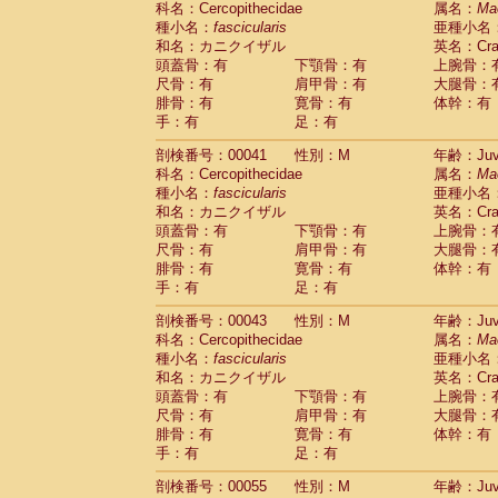
科名：Cercopithecidae
属名：
Ma
Pitheciidae
Callicebus cupreus
(0)
種小名：
fascicularis
亜種小名
Pitheciidae
Callicebus donacophilus
(0
和名：カニクイザル
英名：Crab
Pitheciidae
Callicebus moloch
(0)
頭蓋骨：有
下顎骨：有
上腕骨：
Pitheciidae
Callicebus torquatus
(0)
尺骨：有
肩甲骨：有
大腿骨：
Pitheciidae
Callicebus
spp.
(0)
腓骨：有
寛骨：有
体幹：有
Pitheciidae
Chiropotes satanas
(1)
手：有
足：有
Pitheciidae
Pithecia monachus
(3)
Pitheciidae
Pithecia pithecia
剖検番号：00041
性別：M
年齢：Juve
(0)
Cercopithecidae
Cercocebus agilis
科名：Cercopithecidae
属名：
Ma
(0)
Cercopithecidae
Cercocebus galeritus
種小名：
fascicularis
亜種小名
和名：カニクイザル
Cercopithecidae
Cercocebus torquatu
英名：Crab
頭蓋骨：有
下顎骨：有
上腕骨：
Cercopithecidae
Cercocebus torquatus
尺骨：有
肩甲骨：有
大腿骨：
Cercopithecidae
Cercocebus torquatu
腓骨：有
寛骨：有
体幹：有
Cercopithecidae
Cercocebus
hybrid
(0)
手：有
足：有
Cercopithecidae
Cercocebus
spp.
(0)
Cercopithecidae
Lophocebus albigen
剖検番号：00043
性別：M
年齢：Juve
Cercopithecidae
Papio anubis
(0)
科名：Cercopithecidae
属名：
Ma
Cercopithecidae
Papio cynocephalus
(
種小名：
fascicularis
亜種小名
Cercopithecidae
Papio hamadryas
和名：カニクイザル
英名：Crab
(0)
Cercopithecidae
Papio papio
頭蓋骨：有
下顎骨：有
上腕骨：
(0)
Cercopithecidae
Papio
spp.
尺骨：有
肩甲骨：有
大腿骨：
(0)
Cercopithecidae
Mandrillus leucopha
腓骨：有
寛骨：有
体幹：有
Cercopithecidae
Mandrillus sphinx
手：有
足：有
(0)
Cercopithecidae
Theropithecus gelad
剖検番号：00055
性別：M
年齢：Juve
Cercopithecidae
Macaca arctoides
(1)