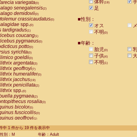
体幹
arecia variegata
(19)
(0)
alago senegalensis
足
(2)
alago demidovii
(0)
tolemur crassicaudatus
■性別：
(0)
alagidae
spp.
オス
メ
(0)
s tardigradus
(1)
不明
(0)
ticebus coucang
(1)
ticebus pygmaeus
(0)
■年齢：
dicticus potto
(0)
胎児
乳
(0)
rsius syrichta
(0)
子供
大
limico goeldii
(4)
(0)
不明
lithrix argentata
(1)
(3)
lithrix geoffroyi
(7)
lithrix humeralifer
(0)
lithrix jacchus
(19)
lithrix penicillata
(2)
lithrix
spp.
(0)
buella pygmaea
(2)
ntopithecus rosalia
(3)
uinus bicolor
(0)
uinus fuscicollis
(0)
uinus geoffroyi
(1)
uinus imperator
(0)
-19 件中 1 件から 19 件を表示中
uinus labiatus
(0)
guinus leucopus
性別：M
年齢：Adult
(4)