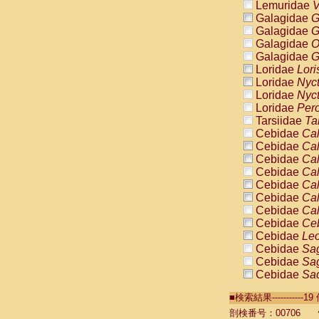
Lemuridae
V
Galagidae
G
Galagidae
G
Galagidae
O
Galagidae
G
Loridae
Lori
Loridae
Nyc
Loridae
Nyc
Loridae
Pero
Tarsiidae
Ta
Cebidae
Cal
Cebidae
Cal
Cebidae
Cal
Cebidae
Cal
Cebidae
Cal
Cebidae
Cal
Cebidae
Cal
Cebidae
Ce
Cebidae
Leo
Cebidae
Sag
Cebidae
Sag
Cebidae
Sag
Cebidae
Sag
■検索結果----------
Cebidae
Sag
Cebidae
Sa
剖検番号：00706