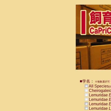
■学名：
※複数選択可・
All Species
(
Cheirogalei
Lemuridae
E
Lemuridae
E
Lemuridae
E
Lemuridae
L