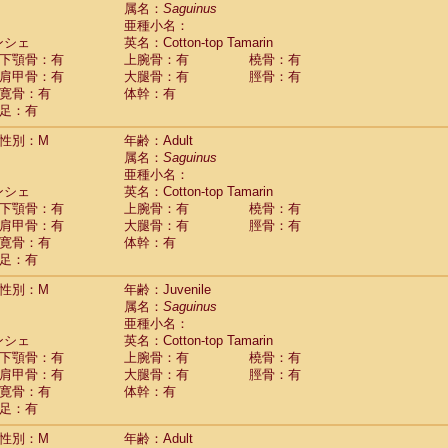
guinus midas
属名：
Saguinus
(0)
亜種小名：
guinus mystax
(1)
ンシェ
英名：Cotton-top Tamarin
uinus nigricollis
(12)
下顎骨：有
上腕骨：有
橈骨：有
guinus oedipus
(19)
肩甲骨：有
大腿骨：有
脛骨：有
uinus weddelli
(0)
寛骨：有
体幹：有
guinus
spp.
(0)
足：有
us trivirgatus
(3)
us albifrons
(1)
性別：M
年齢：Adult
us apella
(6)
属名：
Saguinus
bus capucinus
亜種小名：
(0)
us nigrivittatus
ンシェ
英名：Cotton-top Tamarin
(1)
bus
spp.
下顎骨：有
上腕骨：有
橈骨：有
(0)
miri boliviensis
肩甲骨：有
大腿骨：有
脛骨：有
(0)
miri sciureus
寛骨：有
体幹：有
(7)
足：有
uatta caraya
(0)
uatta fusca
(1)
性別：M
年齢：Juvenile
uatta seniculus
(1)
属名：
Saguinus
uatta
spp.
(0)
亜種小名：
les belzebuth
(0)
ンシェ
英名：Cotton-top Tamarin
les geoffroyi
(3)
下顎骨：有
上腕骨：有
橈骨：有
les paniscus
(3)
肩甲骨：有
大腿骨：有
脛骨：有
les
spp.
寛骨：有
(0)
体幹：有
othrix lagothricha
足：有
(5)
othrix lagothricha cana
(0)
性別：M
年齢：Adult
Cacajao calvus rubicundus
(1)