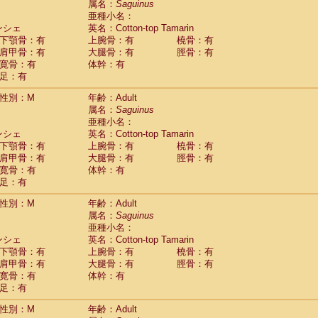
属名：
Saguinus
idae
Cercopithecus lhoesti
(0)
亜種小名：
idae
Cercopithecus mitis
(0)
ンシェ
英名：Cotton-top Tamarin
idae
Cercopithecus mitis doggetti
(0)
下顎骨：有
上腕骨：有
橈骨：有
idae
Cercopithecus mitis albogularis
肩甲骨：有
大腿骨：有
脛骨：有
(0)
idae
Cercopithecus mona
寛骨：有
体幹：有
(0)
idae
Cercopithecus neglectus
足：有
(0)
idae
Cercopithecus nigroviridis
(0)
性別：M
年齢：Adult
idae
Cercopithecus petaurista buettikoferi
(0)
属名：
Saguinus
idae
Cercopithecus
spp.
(0)
亜種小名：
idae
Chlorocebus aethiops
(1)
ンシェ
英名：Cotton-top Tamarin
idae
Chlorocebus pygerythrus cynosuros
(0)
下顎骨：有
上腕骨：有
橈骨：有
idae
Erythrocebus patas
(14)
肩甲骨：有
大腿骨：有
脛骨：有
idae
Miopithecus talapoin
(0)
寛骨：有
体幹：有
idae
Cercopithecinae
spp.
(0)
足：有
idae
Colobus angolensis
(0)
idae
Colobus guereza
性別：M
年齢：Adult
(0)
idae
Colobus polykomos
属名：
Saguinus
(0)
idae
Piliocolobus badius
亜種小名：
(0)
ンシェ
英名：Cotton-top Tamarin
idae
Kasi senex vetulus
(0)
下顎骨：有
上腕骨：有
橈骨：有
idae
Kasi senex
(0)
肩甲骨：有
大腿骨：有
脛骨：有
idae
Nasalis larvatus
(0)
寛骨：有
体幹：有
idae
Presbytes melalophos
(0)
足：有
idae
Pygathrix nemaeus
(0)
idae
Semnopithecus entellus
(7)
性別：M
年齢：Adult
idae
Trachypithecus cristatus