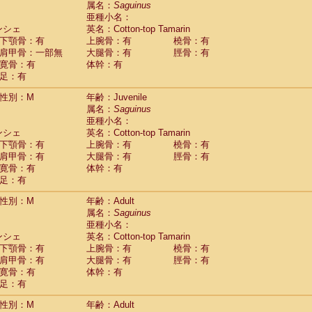
属名：
Saguinus
Callicebus cupreus
(0)
亜種小名：
Callicebus donacophilus
(0)
ンシェ
英名：Cotton-top Tamarin
Callicebus moloch
(0)
下顎骨：有
上腕骨：有
橈骨：有
Callicebus torquatus
(0)
肩甲骨：一部無
大腿骨：有
脛骨：有
Callicebus
spp.
(0)
寛骨：有
体幹：有
Chiropotes satanas
(1)
足：有
Pithecia monachus
(3)
Pithecia pithecia
性別：M
年齢：Juvenile
(0)
idae
Cercocebus agilis
属名：
Saguinus
(0)
idae
Cercocebus galeritus chrysogaster
亜種小名：
(0)
ンシェ
idae
Cercocebus torquatus atys
英名：Cotton-top Tamarin
(0)
下顎骨：有
上腕骨：有
橈骨：有
idae
Cercocebus torquatus lunulatus
(0)
肩甲骨：有
大腿骨：有
脛骨：有
idae
Cercocebus torquatus torquatus
(0)
寛骨：有
体幹：有
idae
Cercocebus
hybrid
(0)
足：有
idae
Cercocebus
spp.
(0)
idae
Lophocebus albigena
(0)
性別：M
年齢：Adult
idae
Papio anubis
(0)
属名：
Saguinus
idae
Papio cynocephalus
(4)
亜種小名：
idae
Papio hamadryas
ンシェ
英名：Cotton-top Tamarin
(0)
idae
Papio papio
下顎骨：有
上腕骨：有
橈骨：有
(0)
idae
Papio
spp.
肩甲骨：有
大腿骨：有
脛骨：有
(0)
idae
Mandrillus leucophaeus
寛骨：有
体幹：有
(2)
idae
Mandrillus sphinx
足：有
(0)
idae
Theropithecus gelada
(1)
性別：M
年齢：Adult
idae
Macaca arctoides
(1)