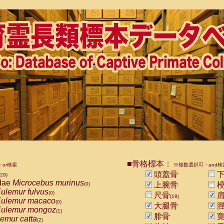
■骨格標本：
or検索
※複数選択可・and検
頭蓋骨
下
529)
dae
Microcebus murinus
上腕骨
橈
(0)
ulemur fulvus
(0)
尺骨
肩
(19)
ulemur macaco
(0)
大腿骨
脛
ulemur mongoz
(1)
腓骨
寛
emur catta
(2)