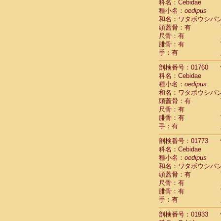
科名：Cebidae
Cercopithec
種小名：
oedipus
Cercopithec
和名：ワタボウシパ
Cercopithec
頭蓋骨：有
Cercopithec
尺骨：有
Cercopithec
腓骨：有
手：有
Cercopithec
Hylobatida
剖検番号：01760
Hylobatida
科名：Cebidae
Hylobatida
種小名：
oedipus
Hylobatida
和名：ワタボウシパ
Hylobatida
頭蓋骨：有
Hylobatida
尺骨：有
Hylobatida
腓骨：有
Hylobatida
手：有
Hylobatida
剖検番号：01773
Hylobatida
科名：Cebidae
Hylobatida
種小名：
oedipus
Hominidae
和名：ワタボウシパ
Hominidae
頭蓋骨：有
Hominidae
G
尺骨：有
Hominidae
G
腓骨：有
Primates mis
手：有
Scandentia
Scandentia
剖検番号：01933