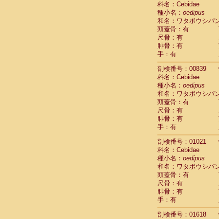
科名：Cebidae
Cebidae
Sa
種小名：
oedipus
Cebidae
Sa
和名：ワタボウシパ
Cebidae
Sag
頭蓋骨：有
Cebidae
Sa
尺骨：有
Cebidae
Sag
腓骨：有
Cebidae
Sa
手：有
Cebidae
Aot
Cebidae
Ceb
剖検番号：00839
Cebidae
Ceb
科名：Cebidae
Cebidae
Ce
種小名：
oedipus
Cebidae
Ceb
和名：ワタボウシパ
Cebidae
Ce
頭蓋骨：有
Cebidae
Sai
尺骨：有
腓骨：有
Cebidae
Sai
手：有
Atelidae
Alo
Atelidae
Alo
剖検番号：01021
Atelidae
Alo
科名：Cebidae
Atelidae
Alo
種小名：
oedipus
Atelidae
Ate
和名：ワタボウシパ
Atelidae
Ate
頭蓋骨：有
Atelidae
Ate
尺骨：有
Atelidae
Ate
腓骨：有
Atelidae
Lag
手：有
Atelidae
Lag
剖検番号：01618
Pitheciidae