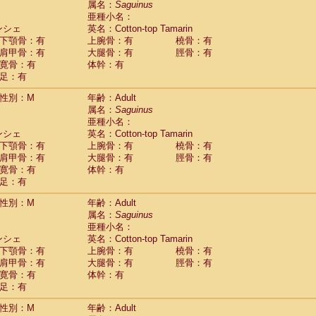
属名：
Saguinus
idae
Macaca assamensis
(0)
亜種小名：
idae
Macaca brunnescens
(0)
ンシェ
英名：Cotton-top Tamarin
idae
Macaca cyclopis
(6)
下顎骨：有
上腕骨：有
橈骨：有
idae
Macaca fascicularis
(135)
肩甲骨：有
大腿骨：有
脛骨：有
idae
Macaca fuscaca fuscata
(78)
寛骨：有
体幹：有
idae
Macaca fuscata yakui
(85)
足：有
idae
Macaca fuscata
hybrid
(0)
idae
性別：M
Macaca maura
年齢：Adult
(1)
属名：
Saguinus
idae
Macaca mulatta
(45)
亜種小名：
idae
Macaca nemestrina
(3)
ンシェ
英名：Cotton-top Tamarin
idae
Macaca nigra
(1)
下顎骨：有
上腕骨：有
橈骨：有
idae
Macaca radiata
(7)
肩甲骨：有
大腿骨：有
脛骨：有
idae
Macaca silenus
(0)
寛骨：有
体幹：有
idae
Macaca sinica
(0)
足：有
idae
Macaca sylvanus
(2)
idae
Macaca thibetana
性別：M
年齢：Adult
(0)
idae
Macaca tonkeana
属名：
Saguinus
(0)
idae
Macaca
hybrid
亜種小名：
(1)
idae
Macaca
spp.
ンシェ
英名：Cotton-top Tamarin
(0)
idae
Allenopithecus nigroviridis
下顎骨：有
上腕骨：有
橈骨：有
(0)
idae
肩甲骨：有
Cercopithecus ascanius
大腿骨：有
脛骨：有
(2)
寛骨：有
体幹：有
idae
Cercopithecus ascanius schmidti
(0)
足：有
idae
Cercopithecus cephus
(1)
idae
Cercopithecus diana
(0)
性別：M
年齢：Adult
idae
Cercopithecus hamlyni
(0)