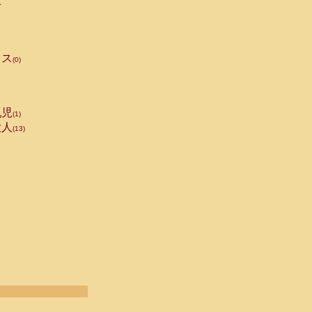
手
ス
(0)
児
(1)
人
(13)