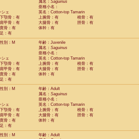
(0)
属名：
Saguinus
idae
Trachypithecus francoisi
亜種小名：
(0)
idae
Trachypithecus obscurus
ンシェ
英名：Cotton-top Tamarin
(1)
idae
Trachypithecus pileatus
下顎骨：有
上腕骨：有
橈骨：有
(0)
idae
Colobinae
spp.
肩甲骨：有
大腿骨：有
脛骨：有
(0)
idae
Presbytesinae
spp.
寛骨：有
体幹：有
(0)
idae
足：有
Cercopithecidae
spp.
(0)
e
Hoolock hoolock
(0)
性別：M
年齢：Juvenile
e
Hylobates agilis
(1)
属名：
Saguinus
e
Hylobates klossii
(0)
亜種小名：
e
Hylobates lar
(10)
ンシェ
英名：Cotton-top Tamarin
e
Hylobates moloch
(0)
下顎骨：有
上腕骨：有
橈骨：有
e
Hylobates muelleri
(0)
肩甲骨：有
大腿骨：有
脛骨：有
e
Hylobates pileatus
(2)
寛骨：有
体幹：有
e
Hylobates
spp.
足：有
(0)
e
Hylobates
hybrid
(0)
性別：M
年齢：Adult
e
Nomascus concolor
(0)
属名：
Saguinus
e
Symphalangus syndactylus
(0)
亜種小名：
Pongo pygmaeus
(0)
ンシェ
英名：Cotton-top Tamarin
Pan troglodytes
(1)
下顎骨：有
上腕骨：有
橈骨：有
orilla gorilla beringei
(0)
肩甲骨：有
大腿骨：有
脛骨：有
orilla gorilla gorilla
(0)
寛骨：有
体幹：有
c.
(0)
足：有
Dendrogale melanura
(0)
Ptilocercus lowii
性別：M
年齢：Adult
(0)