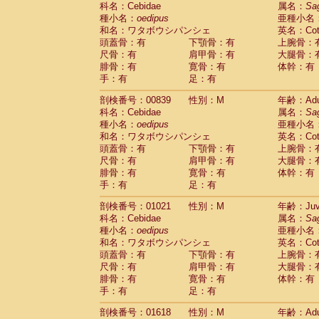
科名：Cebidae
Cebidae
Saguinus midas
属名：
Sa
(0)
種小名：
oedipus
亜種小名
Cebidae
Saguinus mystax
(1)
和名：ワタボウシパンシェ
英名：Cotto
Cebidae
Saguinus nigricollis
(12)
頭蓋骨：有
下顎骨：有
上腕骨：
Cebidae
Saguinus oedipus
(19)
尺骨：有
肩甲骨：有
大腿骨：
Cebidae
Saguinus weddelli
(0)
腓骨：有
寛骨：有
体幹：有
Cebidae
Saguinus
spp.
(0)
手：有
足：有
Cebidae
Aotus trivirgatus
(3)
Cebidae
Cebus albifrons
(1)
剖検番号：00839
性別：M
年齢：Adu
Cebidae
Cebus apella
科名：Cebidae
(6)
属名：
Sa
Cebidae
Cebus capucinus
種小名：
oedipus
亜種小名
(0)
Cebidae
Cebus nigrivittatus
和名：ワタボウシパンシェ
英名：Cotto
(1)
Cebidae
Cebus
spp.
頭蓋骨：有
下顎骨：有
上腕骨：
(0)
Cebidae
Saimiri boliviensis
尺骨：有
肩甲骨：有
大腿骨：
(0)
腓骨：有
Cebidae
Saimiri sciureus
寛骨：有
体幹：有
(7)
手：有
足：有
Atelidae
Alouatta caraya
(0)
Atelidae
Alouatta fusca
(1)
剖検番号：01021
性別：M
年齢：Juve
Atelidae
Alouatta seniculus
(1)
科名：Cebidae
属名：
Sa
Atelidae
Alouatta
spp.
(0)
種小名：
oedipus
亜種小名
Atelidae
Ateles belzebuth
(0)
和名：ワタボウシパンシェ
英名：Cotto
Atelidae
Ateles geoffroyi
(3)
頭蓋骨：有
下顎骨：有
上腕骨：
Atelidae
Ateles paniscus
(3)
尺骨：有
肩甲骨：有
大腿骨：
Atelidae
Ateles
spp.
腓骨：有
寛骨：有
(0)
体幹：有
Atelidae
Lagothrix lagothricha
手：有
足：有
(5)
Atelidae
Lagothrix lagothricha cana
(0)
剖検番号：01618
性別：M
年齢：Adu
Pitheciidae
Cacajao calvus rubicundu