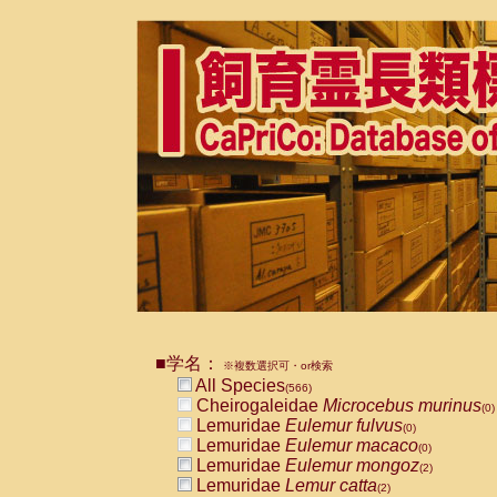
■学名：
※複数選択可・or検索
All Species
(566)
Cheirogaleidae
Microcebus murinus
(0)
Lemuridae
Eulemur fulvus
(0)
Lemuridae
Eulemur macaco
(0)
Lemuridae
Eulemur mongoz
(2)
Lemuridae
Lemur catta
(2)