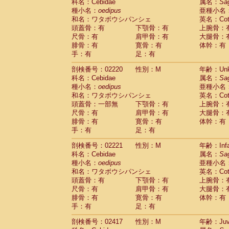
Scandentia
Tupaia glis
科名：Cebidae
属名：
Sa
(0)
Scandentia
Tupaia gracilis
種小名：
oedipus
亜種小名
(0)
Scandentia
Tupaia minor
和名：ワタボウシパンシェ
英名：Cotto
(0)
頭蓋骨：有
下顎骨：有
上腕骨：
尺骨：有
肩甲骨：有
大腿骨：
腓骨：有
寛骨：有
体幹：有
手：有
足：有
剖検番号：02220
性別：M
年齢：Unk
科名：Cebidae
属名：
Sa
種小名：
oedipus
亜種小名
和名：ワタボウシパンシェ
英名：Cotto
頭蓋骨：一部無
下顎骨：有
上腕骨：
尺骨：有
肩甲骨：有
大腿骨：
腓骨：有
寛骨：有
体幹：有
手：有
足：有
剖検番号：02221
性別：M
年齢：Infa
科名：Cebidae
属名：
Sa
種小名：
oedipus
亜種小名
和名：ワタボウシパンシェ
英名：Cotto
頭蓋骨：有
下顎骨：有
上腕骨：
尺骨：有
肩甲骨：有
大腿骨：
腓骨：有
寛骨：有
体幹：有
手：有
足：有
剖検番号：02417
性別：M
年齢：Juve