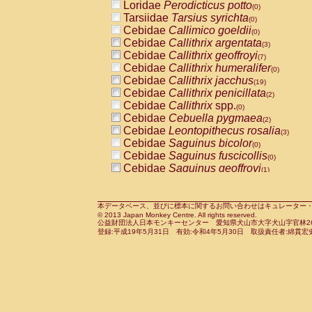
Loridae
Perodicticus potto
(0)
Tarsiidae
Tarsius syrichta
(0)
Cebidae
Callimico goeldii
(0)
Cebidae
Callithrix argentata
(3)
Cebidae
Callithrix geoffroyi
(7)
Cebidae
Callithrix humeralifer
(0)
Cebidae
Callithrix jacchus
(19)
Cebidae
Callithrix penicillata
(2)
Cebidae
Callithrix
spp.
(0)
Cebidae
Cebuella pygmaea
(2)
Cebidae
Leontopithecus rosalia
(3)
Cebidae
Saguinus bicolor
(0)
Cebidae
Saguinus fuscicollis
(0)
Cebidae
Saguinus geoffroyi
(1)
Cebidae
Saguinus imperator
(0)
Cebidae
Saguinus labiatus
(0)
Cebidae
Saguinus leucopus
本データベース、並びに標本に関するお問い合わせはキュレーター・新宅勇太までお願い
(4)
© 2013 Japan Monkey Centre. All rights reserved.
Cebidae
Saguinus midas
(0)
公益財団法人日本モンキーセンター 愛知県犬山市大字犬山字官林26番
Cebidae
Saguinus mystax
登録:平成19年5月31日 有効:令和4年5月30日 取扱責任者:綿貫宏
(1)
Cebidae
Saguinus nigricollis
(12)
Cebidae
Saguinus oedipus
(19)
Cebidae
Saguinus weddelli
(0)
Cebidae
Saguinus
spp.
(0)
Cebidae
Aotus trivirgatus
(3)
Cebidae
Cebus albifrons
(1)