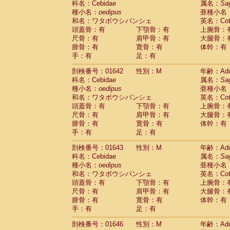
科名：Cebidae
属名：
Sa
Cercopithecidae
Macaca assamensis
(
種小名：
oedipus
亜種小名
Cercopithecidae
Macaca brunnescen
和名：ワタボウシパンシェ
英名：Cotto
Cercopithecidae
Macaca cyclopis
(6)
頭蓋骨：有
下顎骨：有
上腕骨：
Cercopithecidae
Macaca fascicularis
(1
尺骨：有
肩甲骨：有
大腿骨：
Cercopithecidae
Macaca fuscaca fusc
腓骨：有
寛骨：有
体幹：有
Cercopithecidae
Macaca fuscata yaku
手：有
足：有
Cercopithecidae
Macaca fuscata
hybr
剖検番号：01642
Cercopithecidae
性別：M
Macaca maura
年齢：Adu
(1)
科名：Cebidae
属名：
Sa
Cercopithecidae
Macaca mulatta
(47)
種小名：
oedipus
亜種小名
Cercopithecidae
Macaca nemestrina
(3
和名：ワタボウシパンシェ
英名：Cotto
Cercopithecidae
Macaca nigra
(1)
頭蓋骨：有
下顎骨：有
上腕骨：
Cercopithecidae
Macaca radiata
(8)
尺骨：有
肩甲骨：有
大腿骨：
Cercopithecidae
Macaca silenus
(1)
腓骨：有
寛骨：有
体幹：有
Cercopithecidae
Macaca sinica
(0)
手：有
足：有
Cercopithecidae
Macaca sylvanus
(2)
Cercopithecidae
Macaca thibetana
剖検番号：01643
性別：M
年齢：Adu
(0)
Cercopithecidae
Macaca tonkeana
科名：Cebidae
属名：
Sa
(0)
Cercopithecidae
Macaca
hybrid
種小名：
oedipus
亜種小名
(1)
Cercopithecidae
Macaca
spp.
和名：ワタボウシパンシェ
英名：Cotto
(0)
Cercopithecidae
Allenopithecus nigrov
頭蓋骨：有
下顎骨：有
上腕骨：
尺骨：有
Cercopithecidae
肩甲骨：有
Cercopithecus ascan
大腿骨：
腓骨：有
寛骨：有
体幹：有
Cercopithecidae
Cercopithecus ascan
手：有
足：有
Cercopithecidae
Cercopithecus ceph
Cercopithecidae
Cercopithecus diana
剖検番号：01646
性別：M
年齢：Adu
Cercopithecidae
Cercopithecus hamly