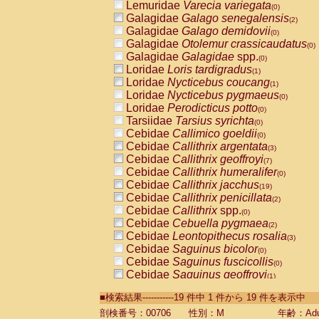
Lemuridae
Varecia variegata
(0)
Galagidae
Galago senegalensis
(2)
Galagidae
Galago demidovii
(0)
Galagidae
Otolemur crassicaudatus
(0)
Galagidae
Galagidae
spp.
(0)
Loridae
Loris tardigradus
(1)
Loridae
Nycticebus coucang
(1)
Loridae
Nycticebus pygmaeus
(0)
Loridae
Perodicticus potto
(0)
Tarsiidae
Tarsius syrichta
(0)
Cebidae
Callimico goeldii
(0)
Cebidae
Callithrix argentata
(3)
Cebidae
Callithrix geoffroyi
(7)
Cebidae
Callithrix humeralifer
(0)
Cebidae
Callithrix jacchus
(19)
Cebidae
Callithrix penicillata
(2)
Cebidae
Callithrix
spp.
(0)
Cebidae
Cebuella pygmaea
(2)
Cebidae
Leontopithecus rosalia
(3)
Cebidae
Saguinus bicolor
(0)
Cebidae
Saguinus fuscicollis
(0)
Cebidae
Saguinus geoffroyi
(1)
Cebidae
Saguinus imperator
(0)
■検索結果-----------19 件中 1 件から 19 件を表示中
Cebidae
Saguinus labiatus
(0)
Cebidae
Saguinus leucopus
剖検番号：00706
性別：M
年齢：Adu
(4)