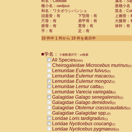
科名：Cebidae
属名：
Sa
種小名：
oedipus
亜種小名
和名：ワタボウシパンシェ
英名：Cotto
頭蓋骨：有
下顎骨：有
上腕骨：
尺骨：有
肩甲骨：有
大腿骨：
腓骨：有
寛骨：有
体幹：有
手：有
足：有
19 件中 1 件から 19 件を表示中
■学名：
※複数選択可・or検索
All Species
(566)
Cheirogaleidae
Microcebus murinus
(0)
Lemuridae
Eulemur fulvus
(0)
Lemuridae
Eulemur macaco
(0)
Lemuridae
Eulemur mongoz
(2)
Lemuridae
Lemur catta
(2)
Lemuridae
Varecia variegata
(0)
Galagidae
Galago senegalensis
(2)
Galagidae
Galago demidovii
(0)
Galagidae
Otolemur crassicaudatus
(0)
Galagidae
Galagidae
spp.
(0)
Loridae
Loris tardigradus
(1)
Loridae
Nycticebus coucang
(1)
Loridae
Nycticebus pygmaeus
(0)