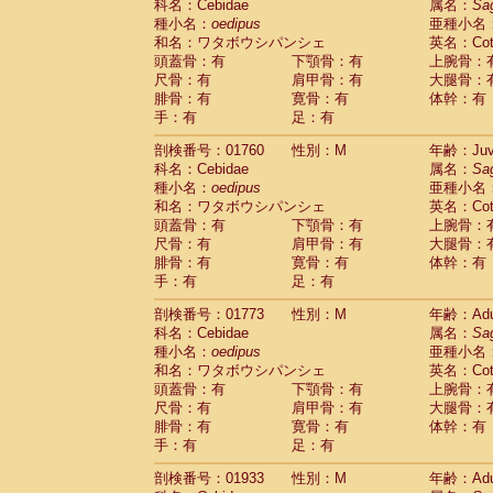
科名：Cebidae
属名：
Sa
Cercopithecidae
Trachypithecus franc
種小名：
oedipus
亜種小名
Cercopithecidae
Trachypithecus obsc
和名：ワタボウシパンシェ
英名：Cotto
Cercopithecidae
Trachypithecus pilea
頭蓋骨：有
下顎骨：有
上腕骨：
Cercopithecidae
Colobinae
spp.
尺骨：有
肩甲骨：有
大腿骨：
(0)
Cercopithecidae
Presbytesinae
spp.
腓骨：有
寛骨：有
体幹：有
(0)
手：有
Cercopithecidae
足：有
Cercopithecidae
spp
Hylobatidae
Hoolock hoolock
(0)
剖検番号：01760
性別：M
年齢：Juve
Hylobatidae
Hylobates agilis
(1)
科名：Cebidae
属名：
Sa
Hylobatidae
Hylobates klossii
(0)
種小名：
oedipus
亜種小名
Hylobatidae
Hylobates lar
(11)
和名：ワタボウシパンシェ
英名：Cotto
Hylobatidae
Hylobates moloch
(0)
頭蓋骨：有
下顎骨：有
上腕骨：
Hylobatidae
Hylobates muelleri
(0)
尺骨：有
肩甲骨：有
大腿骨：
Hylobatidae
Hylobates pileatus
(2)
腓骨：有
寛骨：有
体幹：有
Hylobatidae
Hylobates
spp.
手：有
足：有
(0)
Hylobatidae
Hylobates
hybrid
(0)
剖検番号：01773
性別：M
年齢：Adu
Hylobatidae
Nomascus concolor
(0)
科名：Cebidae
属名：
Sa
Hylobatidae
Symphalangus syndactyl
種小名：
oedipus
亜種小名
Hominidae
Pongo pygmaeus
(0)
和名：ワタボウシパンシェ
英名：Cotto
Hominidae
Pan troglodytes
(1)
頭蓋骨：有
下顎骨：有
上腕骨：
Hominidae
Gorilla gorilla beringei
(0)
尺骨：有
肩甲骨：有
大腿骨：
Hominidae
Gorilla gorilla gorilla
(0)
腓骨：有
寛骨：有
体幹：有
Primates misc.
(0)
手：有
足：有
Scandentia
Dendrogale melanura
(0)
Scandentia
Ptilocercus lowii
剖検番号：01933
性別：M
年齢：Adu
(0)