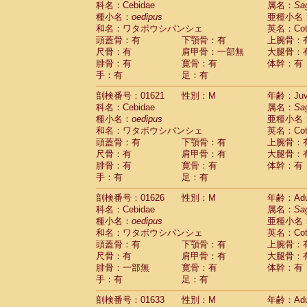
科名：Cebidae
属名：
Sa
Pitheciidae
Callicebus cupreus
(0)
種小名：
oedipus
亜種小名
Pitheciidae
Callicebus donacophilus
(0
和名：ワタボウシパンシェ
英名：Cotto
Pitheciidae
Callicebus moloch
(0)
頭蓋骨：有
下顎骨：有
上腕骨：
Pitheciidae
Callicebus torquatus
(0)
尺骨：有
肩甲骨：一部無
大腿骨：
Pitheciidae
Callicebus
spp.
(0)
腓骨：有
寛骨：有
体幹：有
Pitheciidae
Chiropotes satanas
(1)
手：有
足：有
Pitheciidae
Pithecia monachus
(3)
Pitheciidae
Pithecia pithecia
剖検番号：01621
性別：M
年齢：Juve
(0)
Cercopithecidae
Cercocebus agilis
科名：Cebidae
属名：
Sa
(0)
Cercopithecidae
Cercocebus galeritus
種小名：
oedipus
亜種小名
和名：ワタボウシパンシェ
Cercopithecidae
Cercocebus torquatu
英名：Cotto
頭蓋骨：有
下顎骨：有
上腕骨：
Cercopithecidae
Cercocebus torquatus
尺骨：有
肩甲骨：有
大腿骨：
Cercopithecidae
Cercocebus torquatu
腓骨：有
寛骨：有
体幹：有
Cercopithecidae
Cercocebus
hybrid
(0)
手：有
足：有
Cercopithecidae
Cercocebus
spp.
(0)
Cercopithecidae
Lophocebus albigen
剖検番号：01626
性別：M
年齢：Adu
Cercopithecidae
Papio anubis
(0)
科名：Cebidae
属名：
Sa
Cercopithecidae
Papio cynocephalus
(
種小名：
oedipus
亜種小名
Cercopithecidae
Papio hamadryas
和名：ワタボウシパンシェ
英名：Cotto
(1)
Cercopithecidae
Papio papio
頭蓋骨：有
下顎骨：有
上腕骨：
(0)
Cercopithecidae
Papio
spp.
尺骨：有
肩甲骨：有
大腿骨：
(0)
Cercopithecidae
Mandrillus leucopha
腓骨：一部無
寛骨：有
体幹：有
Cercopithecidae
Mandrillus sphinx
手：有
足：有
(0)
Cercopithecidae
Theropithecus gelad
剖検番号：01633
性別：M
年齢：Adu
Cercopithecidae
Macaca arctoides
(1)