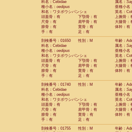
科名：Cebidae
属名：
Sa
Cercopithecidae
Cercopithecus lhoest
種小名：
oedipus
亜種小名
Cercopithecidae
Cercopithecus mitis
(0
和名：ワタボウシパンシェ
英名：Cotto
Cercopithecidae
Cercopithecus mitis 
頭蓋骨：有
下顎骨：有
上腕骨：
Cercopithecidae
Cercopithecus mitis 
尺骨：有
肩甲骨：有
大腿骨：
Cercopithecidae
Cercopithecus mona
腓骨：有
寛骨：有
体幹：有
Cercopithecidae
Cercopithecus negle
手：有
足：有
Cercopithecidae
Cercopithecus nigrovi
剖検番号：01650
性別：M
年齢：Adu
Cercopithecidae
Cercopithecus petauri
科名：Cebidae
属名：
Sa
Cercopithecidae
Cercopithecus
spp.
(0)
種小名：
oedipus
亜種小名
Cercopithecidae
Chlorocebus aethiop
和名：ワタボウシパンシェ
英名：Cotto
Cercopithecidae
Chlorocebus pygeryt
頭蓋骨：有
下顎骨：有
上腕骨：
Cercopithecidae
Erythrocebus patas
(1
尺骨：有
肩甲骨：有
大腿骨：
Cercopithecidae
Miopithecus talapoin
腓骨：有
寛骨：有
体幹：有
Cercopithecidae
Cercopithecinae
spp
手：有
足：有
Cercopithecidae
Colobus angolensis
(0
Cercopithecidae
Colobus guereza
剖検番号：01740
性別：M
年齢：Adu
(0)
Cercopithecidae
Colobus polykomos
科名：Cebidae
属名：
Sa
(0
種小名：
Cercopithecidae
oedipus
Piliocolobus badius
亜種小名
(0
和名：ワタボウシパンシェ
英名：Cotto
Cercopithecidae
Kasi senex vetulus
(0)
頭蓋骨：有
下顎骨：有
上腕骨：
Cercopithecidae
Kasi senex
(0)
尺骨：有
肩甲骨：有
大腿骨：
Cercopithecidae
Nasalis larvatus
(0)
腓骨：有
寛骨：有
体幹：有
Cercopithecidae
Presbytes melaloph
手：有
足：有
Cercopithecidae
Pygathrix nemaeus
(0)
Cercopithecidae
Semnopithecus entel
剖検番号：01755
性別：M
年齢：Adu
Cercopithecidae
Trachypithecus crista