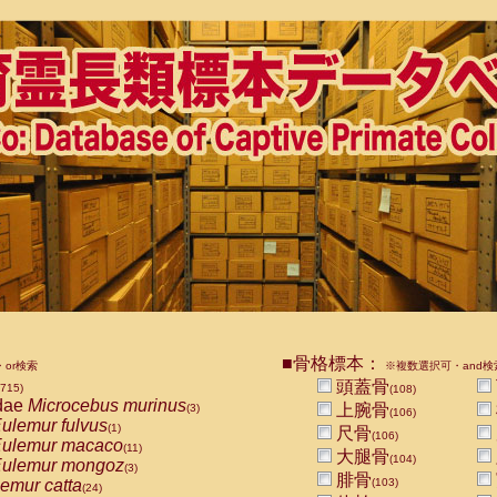
■骨格標本：
or検索
※複数選択可・and検
頭蓋骨
2715)
(108)
dae
Microcebus murinus
上腕骨
(3)
(106)
ulemur fulvus
(1)
尺骨
(106)
ulemur macaco
(11)
大腿骨
(104)
ulemur mongoz
(3)
腓骨
emur catta
(103)
(24)