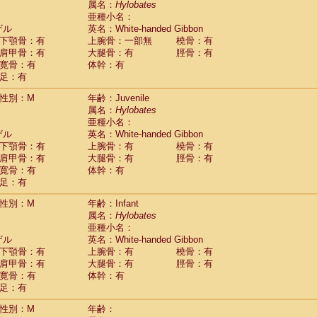
属名：
Hylobates
idae
Macaca assamensis
(1)
亜種小名：
idae
Macaca brunnescens
(0)
ザル
英名：White-handed Gibbon
idae
Macaca cyclopis
(50)
下顎骨：有
上腕骨：一部無
橈骨：有
idae
Macaca fascicularis
(324)
肩甲骨：有
大腿骨：有
脛骨：有
idae
Macaca fuscaca fuscata
(457)
寛骨：有
体幹：有
idae
Macaca fuscata yakui
(278)
足：有
idae
Macaca fuscata
hybrid
(1)
idae
性別：M
Macaca maura
年齢：Juvenile
(10)
属名：
Hylobates
idae
Macaca mulatta
(91)
亜種小名：
idae
Macaca nemestrina
(28)
ザル
英名：White-handed Gibbon
idae
Macaca nigra
(5)
下顎骨：有
上腕骨：有
橈骨：有
idae
Macaca radiata
(41)
肩甲骨：有
大腿骨：有
脛骨：有
idae
Macaca silenus
(10)
寛骨：有
体幹：有
idae
Macaca sinica
(7)
足：有
idae
Macaca sylvanus
(11)
idae
Macaca thibetana
性別：M
年齢：Infant
(3)
idae
Macaca tonkeana
属名：
Hylobates
(0)
idae
Macaca
hybrid
亜種小名：
(1)
idae
Macaca
spp.
ザル
英名：White-handed Gibbon
(0)
idae
Allenopithecus nigroviridis
下顎骨：有
上腕骨：有
橈骨：有
(0)
idae
肩甲骨：有
Cercopithecus ascanius
大腿骨：有
脛骨：有
(4)
寛骨：有
体幹：有
idae
Cercopithecus ascanius schmidti
(2)
足：有
idae
Cercopithecus cephus
(4)
idae
Cercopithecus diana
(2)
性別：M
年齢：
idae
Cercopithecus hamlyni
(2)