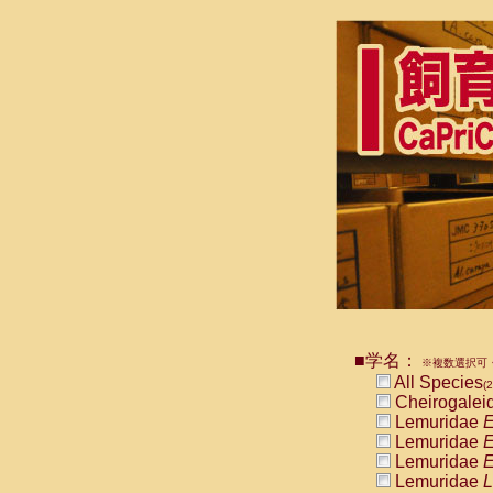
■学名：
※複数選択可・
All Species
(
Cheirogalei
Lemuridae
E
Lemuridae
E
Lemuridae
E
Lemuridae
L