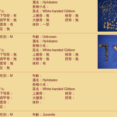
guinus midas
属名：
Hylobates
(9)
亜種小名：
guinus mystax
(29)
ザル
英名：White-handed Gibbon
uinus nigricollis
(48)
下顎骨：有
上腕骨：無
橈骨：無
guinus oedipus
(85)
肩甲骨：無
大腿骨：無
脛骨：無
uinus weddelli
(10)
寛骨：有
体幹：一部
guinus
spp.
(1)
足：無
us trivirgatus
(59)
us albifrons
(7)
性別：M
年齢：Unknown
us apella
(25)
属名：
Hylobates
bus capucinus
亜種小名：
(9)
us nigrivittatus
ザル
英名：White-handed Gibbon
(2)
bus
spp.
下顎骨：無
上腕骨：無
橈骨：無
(0)
miri boliviensis
肩甲骨：無
大腿骨：無
脛骨：無
(6)
miri sciureus
寛骨：無
体幹：有
(47)
足：無
uatta caraya
(7)
uatta fusca
(1)
性別：M
年齢：
uatta seniculus
(3)
属名：
Hylobates
uatta
spp.
(0)
亜種小名：
les belzebuth
(1)
ザル
英名：White-handed Gibbon
les geoffroyi
(24)
下顎骨：
上腕骨：
橈骨：
les paniscus
(5)
肩甲骨：
大腿骨：
脛骨：
les
spp.
寛骨：
(0)
体幹：
othrix lagothricha
足：
(17)
othrix lagothricha cana
(0)
性別：M
年齢：Juvenile
Cacajao calvus rubicundus
(2)