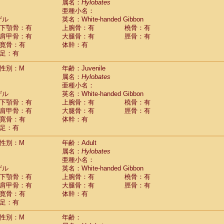
(21)
属名：
Hylobates
idae
Trachypithecus francoisi
亜種小名：
(5)
idae
Trachypithecus obscurus
ザル
英名：White-handed Gibbon
(4)
idae
Trachypithecus pileatus
下顎骨：有
上腕骨：有
橈骨：有
(4)
idae
Colobinae
spp.
肩甲骨：有
大腿骨：有
脛骨：有
(0)
idae
Presbytesinae
spp.
寛骨：有
体幹：有
(0)
idae
足：有
Cercopithecidae
spp.
(0)
e
Hoolock hoolock
(0)
性別：M
年齢：Juvenile
e
Hylobates agilis
(9)
属名：
Hylobates
e
Hylobates klossii
(1)
亜種小名：
e
Hylobates lar
(22)
ザル
英名：White-handed Gibbon
e
Hylobates moloch
(2)
下顎骨：有
上腕骨：有
橈骨：有
e
Hylobates muelleri
(0)
肩甲骨：有
大腿骨：有
脛骨：有
e
Hylobates pileatus
(2)
寛骨：有
体幹：有
e
Hylobates
spp.
足：有
(0)
e
Hylobates
hybrid
(0)
性別：M
年齢：Adult
e
Nomascus concolor
(1)
属名：
Hylobates
e
Symphalangus syndactylus
(8)
亜種小名：
Pongo pygmaeus
(2)
ザル
英名：White-handed Gibbon
Pan troglodytes
(1)
下顎骨：有
上腕骨：有
橈骨：有
orilla gorilla beringei
(1)
肩甲骨：有
大腿骨：有
脛骨：有
orilla gorilla gorilla
(1)
寛骨：有
体幹：有
c.
(0)
足：有
Dendrogale melanura
(0)
Ptilocercus lowii
性別：M
年齢：
(0)