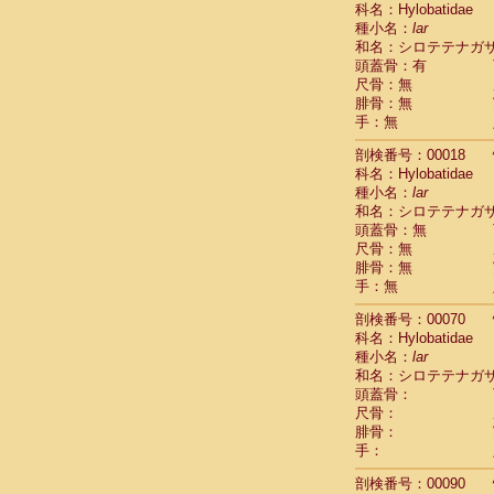
科名：Hylobatidae
Cebidae
Sa
種小名：
lar
Cebidae
Sa
和名：シロテテナガ
Cebidae
Sag
頭蓋骨：有
Cebidae
Sa
尺骨：無
Cebidae
Sag
腓骨：無
Cebidae
Sa
手：無
Cebidae
Aot
Cebidae
Ceb
剖検番号：00018
Cebidae
Ceb
科名：Hylobatidae
Cebidae
Ce
種小名：
lar
Cebidae
Ceb
和名：シロテテナガ
Cebidae
Ce
頭蓋骨：無
Cebidae
Sai
尺骨：無
腓骨：無
Cebidae
Sai
手：無
Atelidae
Alo
Atelidae
Alo
剖検番号：00070
Atelidae
Alo
科名：Hylobatidae
Atelidae
Alo
種小名：
lar
Atelidae
Ate
和名：シロテテナガ
Atelidae
Ate
頭蓋骨：
Atelidae
Ate
尺骨：
Atelidae
Ate
腓骨：
Atelidae
Lag
手：
Atelidae
Lag
剖検番号：00090
Pitheciidae