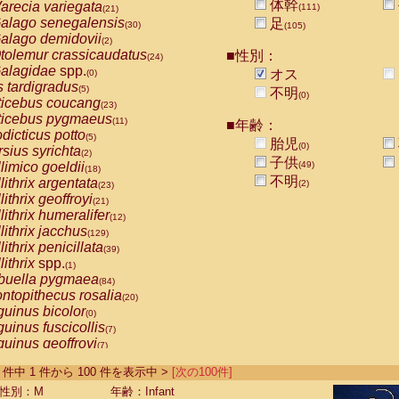
体幹
arecia variegata
(111)
(21)
alago senegalensis
足
(30)
(105)
alago demidovii
(2)
tolemur crassicaudatus
■性別：
(24)
alagidae
spp.
オス
(0)
s tardigradus
(5)
不明
(0)
ticebus coucang
(23)
ticebus pygmaeus
(11)
■年齢：
dicticus potto
(5)
胎児
(0)
rsius syrichta
(2)
子供
limico goeldii
(49)
(18)
不明
lithrix argentata
(2)
(23)
lithrix geoffroyi
(21)
lithrix humeralifer
(12)
lithrix jacchus
(129)
lithrix penicillata
(39)
lithrix
spp.
(1)
buella pygmaea
(84)
ntopithecus rosalia
(20)
uinus bicolor
(0)
uinus fuscicollis
(7)
uinus geoffroyi
(7)
uinus imperator
(5)
-488 件中 1 件から 100 件を表示中 >
[次の100件]
uinus labiatus
(29)
guinus leucopus
性別：M
年齢：Infant
(5)