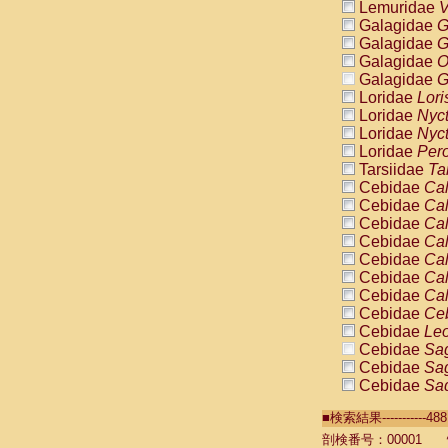
Lemuridae
V
Galagidae
G
Galagidae
G
Galagidae
O
Galagidae
G
Loridae
Lori
Loridae
Nyc
Loridae
Nyc
Loridae
Pero
Tarsiidae
Ta
Cebidae
Cal
Cebidae
Cal
Cebidae
Cal
Cebidae
Cal
Cebidae
Cal
Cebidae
Cal
Cebidae
Cal
Cebidae
Ce
Cebidae
Leo
Cebidae
Sag
Cebidae
Sag
Cebidae
Sag
Cebidae
Sag
■検索結果----------
Cebidae
Sag
Cebidae
Sa
剖検番号：00001