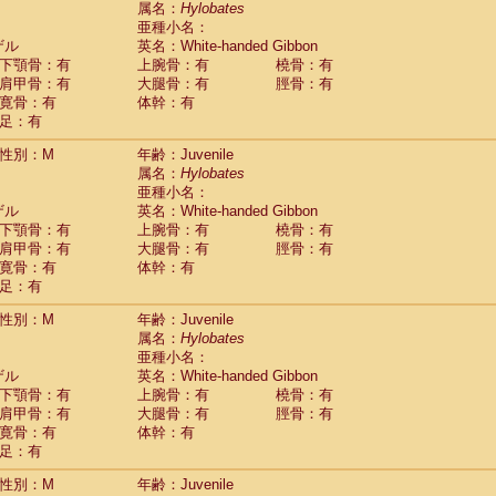
属名：
Hylobates
Callicebus cupreus
(0)
亜種小名：
Callicebus donacophilus
(1)
ザル
英名：White-handed Gibbon
Callicebus moloch
(12)
下顎骨：有
上腕骨：有
橈骨：有
Callicebus torquatus
(1)
肩甲骨：有
大腿骨：有
脛骨：有
Callicebus
spp.
(1)
寛骨：有
体幹：有
Chiropotes satanas
(1)
足：有
Pithecia monachus
(6)
Pithecia pithecia
性別：M
年齢：Juvenile
(6)
idae
Cercocebus agilis
属名：
Hylobates
(0)
idae
Cercocebus galeritus chrysogaster
亜種小名：
(3)
ザル
idae
Cercocebus torquatus atys
英名：White-handed Gibbon
(2)
下顎骨：有
上腕骨：有
橈骨：有
idae
Cercocebus torquatus lunulatus
(5)
肩甲骨：有
大腿骨：有
脛骨：有
idae
Cercocebus torquatus torquatus
(6)
寛骨：有
体幹：有
idae
Cercocebus
hybrid
(0)
足：有
idae
Cercocebus
spp.
(0)
idae
Lophocebus albigena
(1)
性別：M
年齢：Juvenile
idae
Papio anubis
(62)
属名：
Hylobates
idae
Papio cynocephalus
(9)
亜種小名：
idae
Papio hamadryas
ザル
英名：White-handed Gibbon
(11)
idae
Papio papio
下顎骨：有
上腕骨：有
橈骨：有
(4)
idae
Papio
spp.
肩甲骨：有
大腿骨：有
脛骨：有
(0)
idae
Mandrillus leucophaeus
寛骨：有
体幹：有
(12)
idae
Mandrillus sphinx
足：有
(11)
idae
Theropithecus gelada
(4)
性別：M
年齢：Juvenile
idae
Macaca arctoides
(8)