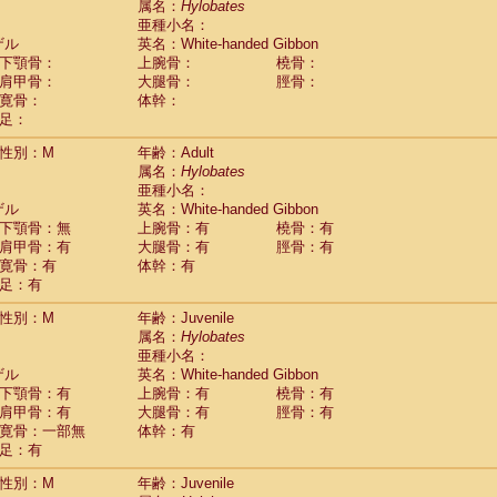
属名：
Hylobates
idae
Cercopithecus lhoesti
(4)
亜種小名：
idae
Cercopithecus mitis
(0)
ザル
英名：White-handed Gibbon
idae
Cercopithecus mitis doggetti
(1)
下顎骨：
上腕骨：
橈骨：
idae
Cercopithecus mitis albogularis
肩甲骨：
大腿骨：
脛骨：
(4)
idae
Cercopithecus mona
寛骨：
体幹：
(10)
idae
Cercopithecus neglectus
足：
(8)
idae
Cercopithecus nigroviridis
(0)
性別：M
年齢：Adult
idae
Cercopithecus petaurista buettikoferi
(9)
属名：
Hylobates
idae
Cercopithecus
spp.
(0)
亜種小名：
idae
Chlorocebus aethiops
(4)
ザル
英名：White-handed Gibbon
idae
Chlorocebus pygerythrus cynosuros
(0)
下顎骨：無
上腕骨：有
橈骨：有
idae
Erythrocebus patas
(55)
肩甲骨：有
大腿骨：有
脛骨：有
idae
Miopithecus talapoin
(8)
寛骨：有
体幹：有
idae
Cercopithecinae
spp.
(0)
足：有
idae
Colobus angolensis
(7)
idae
Colobus guereza
性別：M
年齢：Juvenile
(1)
idae
Colobus polykomos
属名：
Hylobates
(10)
idae
Piliocolobus badius
亜種小名：
(0)
ザル
英名：White-handed Gibbon
idae
Kasi senex vetulus
(1)
下顎骨：有
上腕骨：有
橈骨：有
idae
Kasi senex
(1)
肩甲骨：有
大腿骨：有
脛骨：有
idae
Nasalis larvatus
(3)
寛骨：一部無
体幹：有
idae
Presbytes melalophos
(0)
足：有
idae
Pygathrix nemaeus
(0)
idae
Semnopithecus entellus
(27)
性別：M
年齢：Juvenile
idae
Trachypithecus cristatus