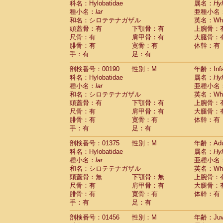
科名：Hylobatidae
属名：
Hy
Cercopithecidae
Macaca assamensis
(
種小名：
lar
亜種小名
Cercopithecidae
Macaca brunnescen
和名：シロテテナガザル
英名：Whit
Cercopithecidae
Macaca cyclopis
(6)
頭蓋骨：有
下顎骨：有
上腕骨：
Cercopithecidae
Macaca fascicularis
(1
尺骨：有
肩甲骨：有
大腿骨：
Cercopithecidae
Macaca fuscaca fusc
腓骨：有
寛骨：有
体幹：有
Cercopithecidae
Macaca fuscata yaku
手：有
足：有
Cercopithecidae
Macaca fuscata
hybr
剖検番号：00190
Cercopithecidae
性別：M
Macaca maura
年齢：Infa
(1)
科名：Hylobatidae
属名：
Hy
Cercopithecidae
Macaca mulatta
(50)
種小名：
lar
亜種小名
Cercopithecidae
Macaca nemestrina
(3
和名：シロテテナガザル
英名：Whit
Cercopithecidae
Macaca nigra
(1)
頭蓋骨：有
下顎骨：有
上腕骨：
Cercopithecidae
Macaca radiata
(9)
尺骨：有
肩甲骨：有
大腿骨：
Cercopithecidae
Macaca silenus
(1)
腓骨：有
寛骨：有
体幹：有
Cercopithecidae
Macaca sinica
(0)
手：有
足：有
Cercopithecidae
Macaca sylvanus
(2)
Cercopithecidae
Macaca thibetana
剖検番号：01375
性別：M
年齢：Adu
(0)
Cercopithecidae
Macaca tonkeana
科名：Hylobatidae
属名：
Hy
(0)
Cercopithecidae
Macaca
hybrid
種小名：
lar
亜種小名
(1)
Cercopithecidae
Macaca
spp.
和名：シロテテナガザル
英名：Whit
(0)
Cercopithecidae
Allenopithecus nigrov
頭蓋骨：無
下顎骨：無
上腕骨：
尺骨：有
Cercopithecidae
肩甲骨：有
Cercopithecus ascan
大腿骨：
腓骨：有
寛骨：有
体幹：有
Cercopithecidae
Cercopithecus ascan
手：有
足：有
Cercopithecidae
Cercopithecus ceph
Cercopithecidae
Cercopithecus diana
剖検番号：01456
性別：M
年齢：Juve
Cercopithecidae
Cercopithecus hamly