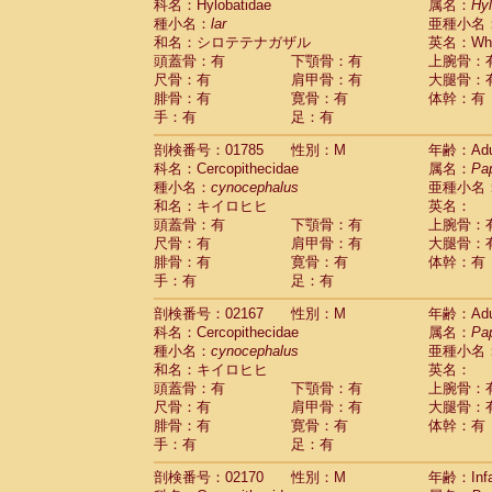
科名：Hylobatidae
属名：
Hy
Cercopithecidae
Trachypithecus franc
種小名：
lar
亜種小名
Cercopithecidae
Trachypithecus obsc
和名：シロテテナガザル
英名：Whit
Cercopithecidae
Trachypithecus pilea
頭蓋骨：有
下顎骨：有
上腕骨：
Cercopithecidae
Colobinae
spp.
尺骨：有
肩甲骨：有
大腿骨：
(0)
Cercopithecidae
Presbytesinae
spp.
腓骨：有
寛骨：有
体幹：有
(0)
手：有
Cercopithecidae
足：有
Cercopithecidae
spp
Hylobatidae
Hoolock hoolock
(0)
剖検番号：01785
性別：M
年齢：Adu
Hylobatidae
Hylobates agilis
(1)
科名：Cercopithecidae
属名：
Pa
Hylobatidae
Hylobates klossii
(0)
種小名：
cynocephalus
亜種小名
Hylobatidae
Hylobates lar
(13)
和名：キイロヒヒ
英名：
Hylobatidae
Hylobates moloch
(0)
頭蓋骨：有
下顎骨：有
上腕骨：
Hylobatidae
Hylobates muelleri
(0)
尺骨：有
肩甲骨：有
大腿骨：
Hylobatidae
Hylobates pileatus
(2)
腓骨：有
寛骨：有
体幹：有
Hylobatidae
Hylobates
spp.
手：有
足：有
(0)
Hylobatidae
Hylobates
hybrid
(0)
剖検番号：02167
性別：M
年齢：Adu
Hylobatidae
Nomascus concolor
(0)
科名：Cercopithecidae
属名：
Pa
Hylobatidae
Symphalangus syndactyl
種小名：
cynocephalus
亜種小名
Hominidae
Pongo pygmaeus
(0)
和名：キイロヒヒ
英名：
Hominidae
Pan troglodytes
(1)
頭蓋骨：有
下顎骨：有
上腕骨：
Hominidae
Gorilla gorilla beringei
(0)
尺骨：有
肩甲骨：有
大腿骨：
Hominidae
Gorilla gorilla gorilla
(0)
腓骨：有
寛骨：有
体幹：有
Primates misc.
(0)
手：有
足：有
Scandentia
Dendrogale melanura
(0)
Scandentia
Ptilocercus lowii
剖検番号：02170
性別：M
年齢：Infa
(0)