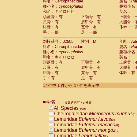
Scandentia
Tupaia glis
科名：Cercopithecidae
属名：
Pa
(0)
Scandentia
Tupaia gracilis
種小名：
cynocephalus
亜種小名
(0)
Scandentia
Tupaia minor
和名：キイロヒヒ
英名：
(0)
頭蓋骨：有
下顎骨：有
上腕骨：
尺骨：有
肩甲骨：有
大腿骨：
腓骨：有
寛骨：有
体幹：一
手：一部
足：一部
剖検番号：02505
性別：M
年齢：Adu
科名：Cercopithecidae
属名：
Pa
種小名：
cynocephalus
亜種小名
和名：キイロヒヒ
英名：
頭蓋骨：有
下顎骨：有
上腕骨：
尺骨：有
肩甲骨：有
大腿骨：
腓骨：有
寛骨：有
体幹：有
手：有
足：有
17 件中 1 件から 17 件を表示中
■学名：
※複数選択可・or検索
All Species
(609)
Cheirogaleidae
Microcebus murinus
(0)
Lemuridae
Eulemur fulvus
(0)
Lemuridae
Eulemur macaco
(0)
Lemuridae
Eulemur mongoz
(2)
Lemuridae
Lemur catta
(2)