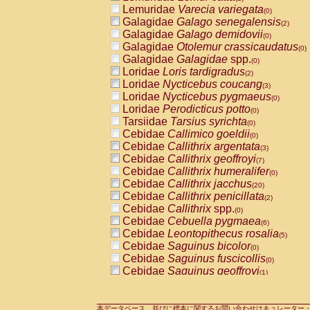
Lemuridae
Varecia variegata
(0)
Galagidae
Galago senegalensis
(2)
Galagidae
Galago demidovii
(0)
Galagidae
Otolemur crassicaudatus
(0)
Galagidae
Galagidae
spp.
(0)
Loridae
Loris tardigradus
(2)
Loridae
Nycticebus coucang
(3)
Loridae
Nycticebus pygmaeus
(0)
Loridae
Perodicticus potto
(0)
Tarsiidae
Tarsius syrichta
(0)
Cebidae
Callimico goeldii
(0)
Cebidae
Callithrix argentata
(3)
Cebidae
Callithrix geoffroyi
(7)
Cebidae
Callithrix humeralifer
(0)
Cebidae
Callithrix jacchus
(20)
Cebidae
Callithrix penicillata
(2)
Cebidae
Callithrix
spp.
(0)
Cebidae
Cebuella pygmaea
(6)
Cebidae
Leontopithecus rosalia
(5)
Cebidae
Saguinus bicolor
(0)
Cebidae
Saguinus fuscicollis
(0)
Cebidae
Saguinus geoffroyi
(1)
Cebidae
Saguinus imperator
(0)
Cebidae
Saguinus labiatus
(0)
Cebidae
Saguinus leucopus
本データベース、並びに標本に関するお問い合わせはキュレーター・新宅勇太までお願い
(5)