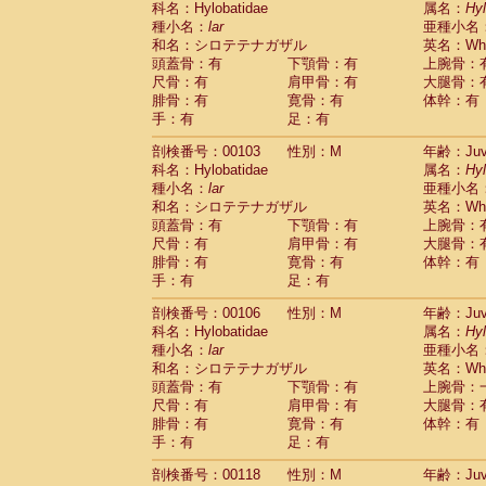
科名：Hylobatidae
属名：
Hy
Pitheciidae
Callicebus cupreus
(0)
種小名：
lar
亜種小名
Pitheciidae
Callicebus donacophilus
(0
和名：シロテテナガザル
英名：Whit
Pitheciidae
Callicebus moloch
(0)
頭蓋骨：有
下顎骨：有
上腕骨：
Pitheciidae
Callicebus torquatus
(0)
尺骨：有
肩甲骨：有
大腿骨：
Pitheciidae
Callicebus
spp.
(0)
腓骨：有
寛骨：有
体幹：有
Pitheciidae
Chiropotes satanas
(1)
手：有
足：有
Pitheciidae
Pithecia monachus
(3)
Pitheciidae
Pithecia pithecia
剖検番号：00103
性別：M
年齢：Juve
(0)
Cercopithecidae
Cercocebus agilis
科名：Hylobatidae
属名：
Hy
(0)
Cercopithecidae
Cercocebus galeritus
種小名：
lar
亜種小名
和名：シロテテナガザル
Cercopithecidae
Cercocebus torquatu
英名：Whit
頭蓋骨：有
下顎骨：有
上腕骨：
Cercopithecidae
Cercocebus torquatus
尺骨：有
肩甲骨：有
大腿骨：
Cercopithecidae
Cercocebus torquatu
腓骨：有
寛骨：有
体幹：有
Cercopithecidae
Cercocebus
hybrid
(0)
手：有
足：有
Cercopithecidae
Cercocebus
spp.
(0)
Cercopithecidae
Lophocebus albigen
剖検番号：00106
性別：M
年齢：Juve
Cercopithecidae
Papio anubis
(0)
科名：Hylobatidae
属名：
Hy
Cercopithecidae
Papio cynocephalus
(
種小名：
lar
亜種小名
Cercopithecidae
Papio hamadryas
和名：シロテテナガザル
英名：Whit
(1)
Cercopithecidae
Papio papio
頭蓋骨：有
下顎骨：有
上腕骨：
(0)
Cercopithecidae
Papio
spp.
尺骨：有
肩甲骨：有
大腿骨：
(0)
Cercopithecidae
Mandrillus leucopha
腓骨：有
寛骨：有
体幹：有
Cercopithecidae
Mandrillus sphinx
手：有
足：有
(0)
Cercopithecidae
Theropithecus gelad
剖検番号：00118
性別：M
年齢：Juve
Cercopithecidae
Macaca arctoides
(1)