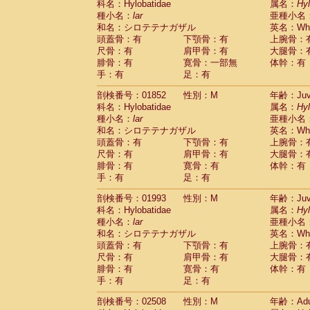
科名：Hylobatidae
属名：
Hy
Cercopithecidae
Cercopithecus lhoest
種小名：
lar
亜種小名
Cercopithecidae
Cercopithecus mitis
(0
和名：シロテテナガザル
英名：Whit
Cercopithecidae
Cercopithecus mitis 
頭蓋骨：有
下顎骨：有
上腕骨：
Cercopithecidae
Cercopithecus mitis 
尺骨：有
肩甲骨：有
大腿骨：
Cercopithecidae
Cercopithecus mona
腓骨：有
寛骨：一部無
体幹：有
Cercopithecidae
Cercopithecus negle
手：有
足：有
Cercopithecidae
Cercopithecus nigrovi
剖検番号：01852
性別：M
年齢：Juve
Cercopithecidae
Cercopithecus petauri
科名：Hylobatidae
属名：
Hy
Cercopithecidae
Cercopithecus
spp.
(0)
種小名：
lar
亜種小名
Cercopithecidae
Chlorocebus aethiop
和名：シロテテナガザル
英名：Whit
Cercopithecidae
Chlorocebus pygeryt
頭蓋骨：有
下顎骨：有
上腕骨：
Cercopithecidae
Erythrocebus patas
(1
尺骨：有
肩甲骨：有
大腿骨：
Cercopithecidae
Miopithecus talapoin
腓骨：有
寛骨：有
体幹：有
Cercopithecidae
Cercopithecinae
spp
手：有
足：有
Cercopithecidae
Colobus angolensis
(0
Cercopithecidae
Colobus guereza
剖検番号：01993
性別：M
年齢：Juve
(0)
Cercopithecidae
Colobus polykomos
科名：Hylobatidae
属名：
Hy
(0
種小名：
Cercopithecidae
lar
Piliocolobus badius
亜種小名
(0
和名：シロテテナガザル
英名：Whit
Cercopithecidae
Kasi senex vetulus
(0)
頭蓋骨：有
下顎骨：有
上腕骨：
Cercopithecidae
Kasi senex
(0)
尺骨：有
肩甲骨：有
大腿骨：
Cercopithecidae
Nasalis larvatus
(0)
腓骨：有
寛骨：有
体幹：有
Cercopithecidae
Presbytes melaloph
手：有
足：有
Cercopithecidae
Pygathrix nemaeus
(0)
Cercopithecidae
Semnopithecus entel
剖検番号：02508
性別：M
年齢：Adu
Cercopithecidae
Trachypithecus crista