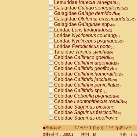
Lemuridae
Varecia variegata
(0)
Galagidae
Galago senegalensis
(2)
Galagidae
Galago demidovii
(0)
Galagidae
Otolemur crassicaudatus
(0)
Galagidae
Galagidae
spp.
(0)
Loridae
Loris tardigradus
(2)
Loridae
Nycticebus coucang
(3)
Loridae
Nycticebus pygmaeus
(0)
Loridae
Perodicticus potto
(0)
Tarsiidae
Tarsius syrichta
(0)
Cebidae
Callimico goeldii
(0)
Cebidae
Callithrix argentata
(3)
Cebidae
Callithrix geoffroyi
(7)
Cebidae
Callithrix humeralifer
(0)
Cebidae
Callithrix jacchus
(20)
Cebidae
Callithrix penicillata
(2)
Cebidae
Callithrix
spp.
(0)
Cebidae
Cebuella pygmaea
(6)
Cebidae
Leontopithecus rosalia
(5)
Cebidae
Saguinus bicolor
(0)
Cebidae
Saguinus fuscicollis
(0)
Cebidae
Saguinus geoffroyi
(1)
Cebidae
Saguinus imperator
(0)
■検索結果-----------17 件中 1 件から 17 件を表示中
Cebidae
Saguinus labiatus
(0)
Cebidae
Saguinus leucopus
剖検番号：00001
性別：M
年齢：Infa
(5)