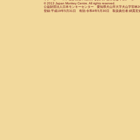
© 2013 Japan Monkey Centre. All rights reserved.
Cebidae
Saguinus midas
(0)
公益財団法人日本モンキーセンター 愛知県犬山市大字犬山字官林26番
Cebidae
Saguinus mystax
登録:平成19年5月31日 有効:令和4年5月30日 取扱責任者:綿貫宏
(2)
Cebidae
Saguinus nigricollis
(13)
Cebidae
Saguinus oedipus
(20)
Cebidae
Saguinus weddelli
(0)
Cebidae
Saguinus
spp.
(1)
Cebidae
Aotus trivirgatus
(3)
Cebidae
Cebus albifrons
(1)
Cebidae
Cebus apella
(7)
Cebidae
Cebus capucinus
(0)
Cebidae
Cebus nigrivittatus
(1)
Cebidae
Cebus
spp.
(0)
Cebidae
Saimiri boliviensis
(0)
Cebidae
Saimiri sciureus
(9)
Atelidae
Alouatta caraya
(0)
Atelidae
Alouatta fusca
(1)
Atelidae
Alouatta seniculus
(1)
Atelidae
Alouatta
spp.
(0)
Atelidae
Ateles belzebuth
(1)
Atelidae
Ateles geoffroyi
(3)
Atelidae
Ateles paniscus
(3)
Atelidae
Ateles
spp.
(0)
Atelidae
Lagothrix lagothricha
(6)
Atelidae
Lagothrix lagothricha cana
(0)
Pitheciidae
Cacajao calvus rubicundu