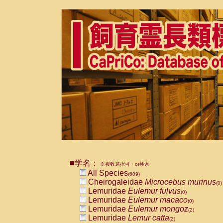
■学名：
※複数選択可・or検索
All Species
(609)
Cheirogaleidae
Microcebus murinus
(0)
Lemuridae
Eulemur fulvus
(0)
Lemuridae
Eulemur macaco
(0)
Lemuridae
Eulemur mongoz
(2)
Lemuridae
Lemur catta
(2)