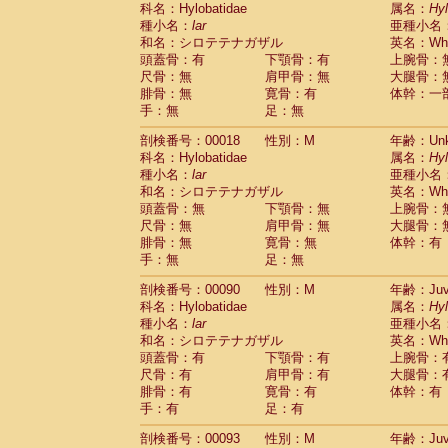
科名：Hylobatidae
Cebidae
Saguinus midas
属名：
Hy
(0)
種小名：
lar
亜種小名
Cebidae
Saguinus mystax
(2)
和名：シロテテナガザル
英名：Whit
Cebidae
Saguinus nigricollis
(13)
頭蓋骨：有
下顎骨：有
上腕骨：
Cebidae
Saguinus oedipus
(20)
尺骨：無
肩甲骨：無
大腿骨：
Cebidae
Saguinus weddelli
(0)
腓骨：無
寛骨：有
体幹：一
Cebidae
Saguinus
spp.
(1)
手：無
足：無
Cebidae
Aotus trivirgatus
(3)
Cebidae
Cebus albifrons
(1)
剖検番号：00018
性別：M
年齢：Unk
Cebidae
Cebus apella
科名：Hylobatidae
(7)
属名：
Hy
Cebidae
Cebus capucinus
種小名：
lar
亜種小名
(0)
Cebidae
Cebus nigrivittatus
和名：シロテテナガザル
英名：Whit
(1)
Cebidae
Cebus
spp.
頭蓋骨：無
下顎骨：無
上腕骨：
(0)
Cebidae
Saimiri boliviensis
尺骨：無
肩甲骨：無
大腿骨：
(0)
腓骨：無
Cebidae
Saimiri sciureus
寛骨：無
体幹：有
(9)
手：無
足：無
Atelidae
Alouatta caraya
(0)
Atelidae
Alouatta fusca
(1)
剖検番号：00090
性別：M
年齢：Juve
Atelidae
Alouatta seniculus
(1)
科名：Hylobatidae
属名：
Hy
Atelidae
Alouatta
spp.
(0)
種小名：
lar
亜種小名
Atelidae
Ateles belzebuth
(1)
和名：シロテテナガザル
英名：Whit
Atelidae
Ateles geoffroyi
(3)
頭蓋骨：有
下顎骨：有
上腕骨：
Atelidae
Ateles paniscus
(3)
尺骨：有
肩甲骨：有
大腿骨：
Atelidae
Ateles
spp.
腓骨：有
寛骨：有
(0)
体幹：有
Atelidae
Lagothrix lagothricha
手：有
足：有
(6)
Atelidae
Lagothrix lagothricha cana
(0)
剖検番号：00093
性別：M
年齢：Juve
Pitheciidae
Cacajao calvus rubicundu