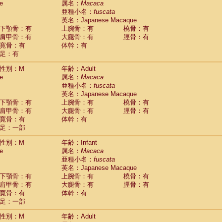
e
属名：
Macaca
idae
Macaca assamensis
(0)
亜種小名：
fuscata
idae
Macaca brunnescens
(0)
英名：Japanese Macaque
idae
Macaca cyclopis
(6)
下顎骨：有
上腕骨：有
橈骨：有
idae
Macaca fascicularis
(151)
肩甲骨：有
大腿骨：有
脛骨：有
idae
Macaca fuscaca fuscata
(94)
寛骨：有
体幹：有
idae
Macaca fuscata yakui
(96)
足：有
idae
Macaca fuscata
hybrid
(0)
idae
性別：M
Macaca maura
年齢：Adult
(1)
e
属名：
Macaca
idae
Macaca mulatta
(50)
亜種小名：
fuscata
idae
Macaca nemestrina
(3)
英名：Japanese Macaque
idae
Macaca nigra
(1)
下顎骨：有
上腕骨：有
橈骨：有
idae
Macaca radiata
(9)
肩甲骨：有
大腿骨：有
脛骨：有
idae
Macaca silenus
(1)
寛骨：有
体幹：有
idae
Macaca sinica
(0)
足：一部
idae
Macaca sylvanus
(2)
idae
Macaca thibetana
性別：M
年齢：Infant
(0)
idae
Macaca tonkeana
e
属名：
Macaca
(0)
idae
Macaca
hybrid
亜種小名：
fuscata
(1)
idae
Macaca
spp.
英名：Japanese Macaque
(0)
idae
Allenopithecus nigroviridis
下顎骨：有
上腕骨：有
橈骨：有
(0)
idae
肩甲骨：有
Cercopithecus ascanius
大腿骨：有
脛骨：有
(2)
寛骨：有
体幹：有
idae
Cercopithecus ascanius schmidti
(0)
足：一部
idae
Cercopithecus cephus
(1)
idae
Cercopithecus diana
(0)
性別：M
年齢：Adult
idae
Cercopithecus hamlyni
(0)