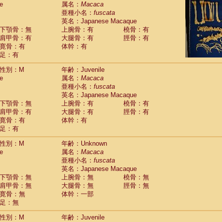
e
guinus midas
属名：
Macaca
(0)
亜種小名：
fuscata
guinus mystax
(2)
英名：Japanese Macaque
uinus nigricollis
(13)
下顎骨：無
上腕骨：有
橈骨：有
guinus oedipus
(20)
肩甲骨：有
大腿骨：有
脛骨：有
uinus weddelli
(0)
寛骨：有
体幹：有
guinus
spp.
(1)
足：有
us trivirgatus
(3)
us albifrons
(1)
性別：M
年齢：Juvenile
us apella
e
(7)
属名：
Macaca
bus capucinus
亜種小名：
fuscata
(0)
us nigrivittatus
英名：Japanese Macaque
(1)
bus
spp.
下顎骨：無
上腕骨：有
橈骨：有
(0)
miri boliviensis
肩甲骨：有
大腿骨：有
脛骨：有
(0)
miri sciureus
寛骨：有
体幹：有
(9)
足：有
uatta caraya
(0)
uatta fusca
(1)
性別：M
年齢：Unknown
uatta seniculus
(1)
e
属名：
Macaca
uatta
spp.
(0)
亜種小名：
fuscata
les belzebuth
(1)
英名：Japanese Macaque
les geoffroyi
(3)
下顎骨：無
上腕骨：無
橈骨：無
les paniscus
(3)
肩甲骨：無
大腿骨：無
脛骨：無
les
spp.
寛骨：無
(0)
体幹：一部
othrix lagothricha
足：無
(6)
othrix lagothricha cana
(0)
性別：M
年齢：Juvenile
Cacajao calvus rubicundus
(1)