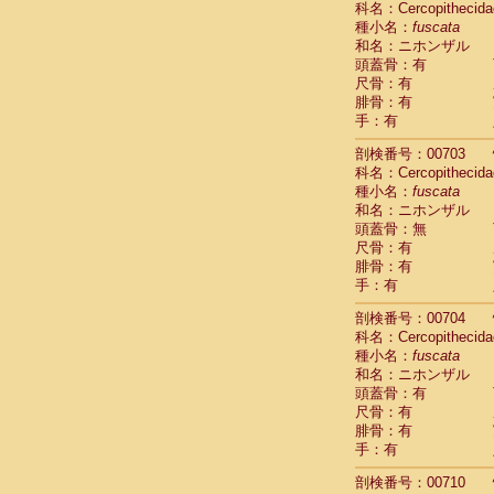
科名：Cercopithecida
Pitheciidae
種小名：
fuscata
Pitheciidae
和名：ニホンザル
Pitheciidae
頭蓋骨：有
Pitheciidae
尺骨：有
Pitheciidae
腓骨：有
Pitheciidae
手：有
Pitheciidae
Pitheciidae
剖検番号：00703
Cercopithec
科名：Cercopithecida
Cercopithec
種小名：
fuscata
和名：ニホンザル
Cercopithec
頭蓋骨：無
Cercopithec
尺骨：有
Cercopithec
腓骨：有
Cercopithec
手：有
Cercopithec
Cercopithec
剖検番号：00704
Cercopithec
科名：Cercopithecida
Cercopithec
種小名：
fuscata
Cercopithec
和名：ニホンザル
Cercopithec
頭蓋骨：有
Cercopithec
尺骨：有
Cercopithec
腓骨：有
Cercopithec
手：有
Cercopithec
剖検番号：00710
Cercopithec