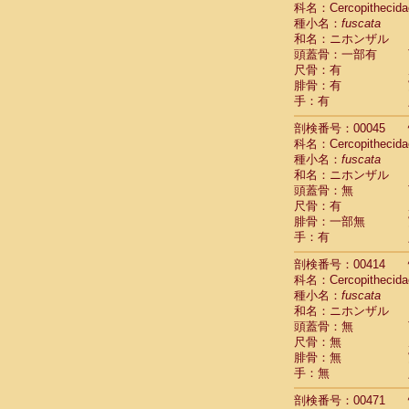
科名：Cercopithecida
Cebidae
Sa
種小名：
fuscata
Cebidae
Sa
和名：ニホンザル
Cebidae
Sag
頭蓋骨：一部有
Cebidae
Sa
尺骨：有
Cebidae
Sag
腓骨：有
Cebidae
Sa
手：有
Cebidae
Aot
Cebidae
Ceb
剖検番号：00045
Cebidae
Ceb
科名：Cercopithecida
Cebidae
Ce
種小名：
fuscata
Cebidae
Ceb
和名：ニホンザル
Cebidae
Ce
頭蓋骨：無
Cebidae
Sai
尺骨：有
腓骨：一部無
Cebidae
Sai
手：有
Atelidae
Alo
Atelidae
Alo
剖検番号：00414
Atelidae
Alo
科名：Cercopithecida
Atelidae
Alo
種小名：
fuscata
Atelidae
Ate
和名：ニホンザル
Atelidae
Ate
頭蓋骨：無
Atelidae
Ate
尺骨：無
Atelidae
Ate
腓骨：無
Atelidae
Lag
手：無
Atelidae
Lag
剖検番号：00471
Pitheciidae