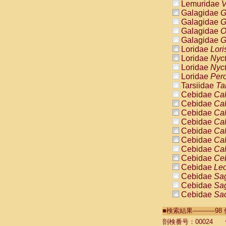
Lemuridae
V
Galagidae
G
Galagidae
G
Galagidae
O
Galagidae
G
Loridae
Lori
Loridae
Nyc
Loridae
Nyc
Loridae
Pero
Tarsiidae
Ta
Cebidae
Cal
Cebidae
Cal
Cebidae
Cal
Cebidae
Cal
Cebidae
Cal
Cebidae
Cal
Cebidae
Cal
Cebidae
Ce
Cebidae
Leo
Cebidae
Sag
Cebidae
Sag
Cebidae
Sag
Cebidae
Sag
■検索結果----------
Cebidae
Sag
Cebidae
Sa
剖検番号：00024