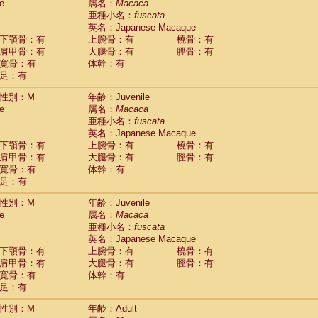
(0)
e
属名：
Macaca
idae
Trachypithecus francoisi
亜種小名：
fuscata
(0)
idae
Trachypithecus obscurus
英名：Japanese Macaque
(1)
idae
Trachypithecus pileatus
下顎骨：有
上腕骨：有
橈骨：有
(0)
idae
Colobinae
spp.
肩甲骨：有
大腿骨：有
脛骨：有
(0)
idae
Presbytesinae
spp.
寛骨：有
体幹：有
(0)
idae
足：有
Cercopithecidae
spp.
(0)
e
Hoolock hoolock
(0)
性別：M
年齢：Juvenile
e
Hylobates agilis
(1)
e
属名：
Macaca
e
Hylobates klossii
(0)
亜種小名：
fuscata
e
Hylobates lar
(13)
英名：Japanese Macaque
e
Hylobates moloch
(0)
下顎骨：有
上腕骨：有
橈骨：有
e
Hylobates muelleri
(0)
肩甲骨：有
大腿骨：有
脛骨：有
e
Hylobates pileatus
(2)
寛骨：有
体幹：有
e
Hylobates
spp.
足：有
(0)
e
Hylobates
hybrid
(0)
性別：M
年齢：Juvenile
e
Nomascus concolor
(0)
e
属名：
Macaca
e
Symphalangus syndactylus
(0)
亜種小名：
fuscata
Pongo pygmaeus
(0)
英名：Japanese Macaque
Pan troglodytes
(1)
下顎骨：有
上腕骨：有
橈骨：有
orilla gorilla beringei
(0)
肩甲骨：有
大腿骨：有
脛骨：有
orilla gorilla gorilla
(0)
寛骨：有
体幹：有
c.
(0)
足：有
Dendrogale melanura
(0)
Ptilocercus lowii
性別：M
年齢：Adult
(0)