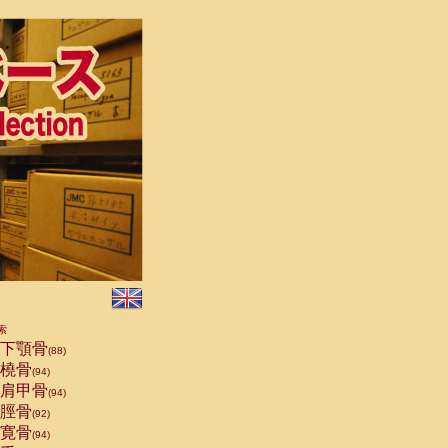
索
下顎骨
(88)
橈骨
(94)
肩甲骨
(94)
脛骨
(92)
寛骨
(94)