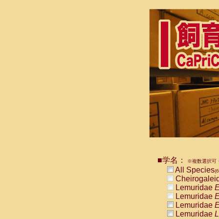
■学名：
※複数選択可・
All Species
(
Cheirogalei
Lemuridae
E
Lemuridae
E
Lemuridae
E
Lemuridae
L