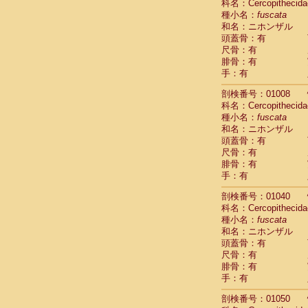
科名：Cercopithecida
Cercopithec
種小名：
fuscata
Cercopithec
和名：ニホンザル
Cercopithec
頭蓋骨：有
Cercopithec
尺骨：有
Cercopithec
腓骨：有
手：有
Cercopithec
Hylobatida
剖検番号：01008
Hylobatida
科名：Cercopithecida
Hylobatida
種小名：
fuscata
Hylobatida
和名：ニホンザル
Hylobatida
頭蓋骨：有
Hylobatida
尺骨：有
Hylobatida
腓骨：有
Hylobatida
手：有
Hylobatida
剖検番号：01040
Hylobatida
科名：Cercopithecida
Hylobatida
種小名：
fuscata
Hominidae
和名：ニホンザル
Hominidae
頭蓋骨：有
Hominidae
G
尺骨：有
Hominidae
G
腓骨：有
Primates mis
手：有
Scandentia
Scandentia
剖検番号：01050