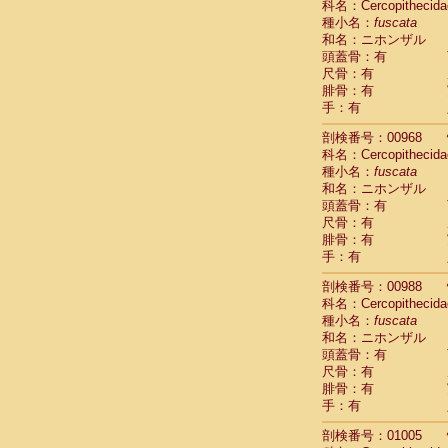
科名：Cercopithecida
Cercopithec
種小名：
fuscata
Cercopithec
和名：ニホンザル
Cercopithec
頭蓋骨：有
Cercopithec
尺骨：有
Cercopithec
腓骨：有
Cercopithec
手：有
Cercopithec
剖検番号：00968
Cercopithec
科名：Cercopithecida
Cercopithec
種小名：
fuscata
Cercopithec
和名：ニホンザル
Cercopithec
頭蓋骨：有
Cercopithec
尺骨：有
Cercopithec
腓骨：有
Cercopithec
手：有
Cercopithec
Cercopithec
剖検番号：00988
Cercopithec
科名：Cercopithecida
種小名：
Cercopithec
fuscata
和名：ニホンザル
Cercopithec
頭蓋骨：有
Cercopithec
尺骨：有
Cercopithec
腓骨：有
Cercopithec
手：有
Cercopithec
Cercopithec
剖検番号：01005
Cercopithec