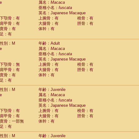
e
属名：
Macaca
Callicebus cupreus
(0)
亜種小名：
fuscata
Callicebus donacophilus
(0)
英名：Japanese Macaque
Callicebus moloch
(0)
下顎骨：有
上腕骨：有
橈骨：有
Callicebus torquatus
(0)
肩甲骨：有
大腿骨：有
脛骨：有
Callicebus
spp.
(0)
寛骨：有
体幹：有
Chiropotes satanas
(1)
足：有
Pithecia monachus
(3)
Pithecia pithecia
性別：M
年齢：Adult
(0)
idae
Cercocebus agilis
e
属名：
Macaca
(0)
idae
Cercocebus galeritus chrysogaster
亜種小名：
fuscata
(0)
idae
Cercocebus torquatus atys
英名：Japanese Macaque
(0)
下顎骨：無
上腕骨：有
橈骨：有
idae
Cercocebus torquatus lunulatus
(0)
肩甲骨：有
大腿骨：有
脛骨：有
idae
Cercocebus torquatus torquatus
(1)
寛骨：有
体幹：有
idae
Cercocebus
hybrid
(0)
足：有
idae
Cercocebus
spp.
(0)
idae
Lophocebus albigena
(0)
性別：M
年齢：Juvenile
idae
Papio anubis
(0)
e
属名：
Macaca
idae
Papio cynocephalus
(4)
亜種小名：
fuscata
idae
Papio hamadryas
英名：Japanese Macaque
(1)
idae
Papio papio
下顎骨：有
上腕骨：有
橈骨：有
(0)
idae
Papio
spp.
肩甲骨：有
大腿骨：有
脛骨：有
(0)
idae
Mandrillus leucophaeus
寛骨：一部無
体幹：有
(2)
idae
Mandrillus sphinx
足：有
(0)
idae
Theropithecus gelada
(1)
性別：M
年齢：Juvenile
idae
Macaca arctoides
(1)