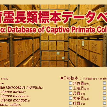
■骨格標本：
or検索
※複数選択可・and検
頭蓋骨
609)
(89)
dae
Microcebus murinus
上腕骨
(0)
(94)
ulemur fulvus
(0)
尺骨
(94)
ulemur macaco
(0)
大腿骨
(92)
ulemur mongoz
(2)
腓骨
emur catta
(91)
(2)