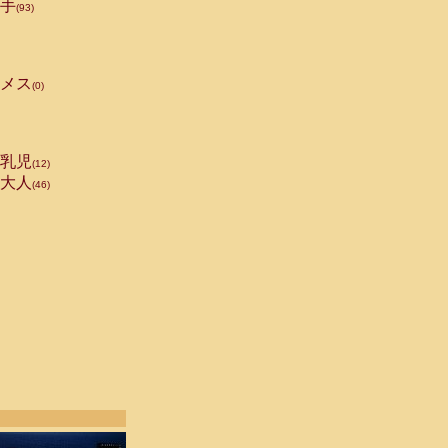
手
(93)
メス
(0)
乳児
(12)
大人
(46)