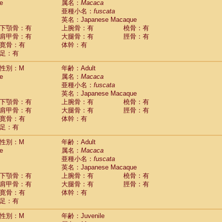
e
属名：
Macaca
idae
Cercopithecus lhoesti
(0)
亜種小名：
fuscata
idae
Cercopithecus mitis
(0)
英名：Japanese Macaque
idae
Cercopithecus mitis doggetti
(1)
下顎骨：有
上腕骨：有
橈骨：有
idae
Cercopithecus mitis albogularis
肩甲骨：有
大腿骨：有
脛骨：有
(0)
idae
Cercopithecus mona
寛骨：有
体幹：有
(0)
idae
Cercopithecus neglectus
足：有
(0)
idae
Cercopithecus nigroviridis
(0)
性別：M
年齢：Adult
idae
Cercopithecus petaurista buettikoferi
(0)
e
属名：
Macaca
idae
Cercopithecus
spp.
(0)
亜種小名：
fuscata
idae
Chlorocebus aethiops
(1)
英名：Japanese Macaque
idae
Chlorocebus pygerythrus cynosuros
(0)
下顎骨：有
上腕骨：有
橈骨：有
idae
Erythrocebus patas
(15)
肩甲骨：有
大腿骨：有
脛骨：有
idae
Miopithecus talapoin
(0)
寛骨：有
体幹：有
idae
Cercopithecinae
spp.
(0)
足：有
idae
Colobus angolensis
(0)
idae
Colobus guereza
性別：M
年齢：Adult
(0)
idae
Colobus polykomos
e
属名：
Macaca
(0)
idae
Piliocolobus badius
亜種小名：
fuscata
(0)
英名：Japanese Macaque
idae
Kasi senex vetulus
(0)
下顎骨：有
上腕骨：有
橈骨：有
idae
Kasi senex
(0)
肩甲骨：有
大腿骨：有
脛骨：有
idae
Nasalis larvatus
(0)
寛骨：有
体幹：有
idae
Presbytes melalophos
(0)
足：有
idae
Pygathrix nemaeus
(0)
idae
Semnopithecus entellus
(8)
性別：M
年齢：Juvenile
idae
Trachypithecus cristatus