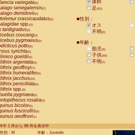
体幹
arecia variegata
(0)
alago senegalensis
足
(2)
(93)
alago demidovii
(0)
tolemur crassicaudatus
■性別：
(0)
alagidae
spp.
オス
(0)
s tardigradus
(2)
不明
(0)
ticebus coucang
(3)
ticebus pygmaeus
(0)
■年齢：
dicticus potto
(0)
胎児
(0)
rsius syrichta
(0)
子供
limico goeldii
(39)
(0)
不明
lithrix argentata
(1)
(3)
lithrix geoffroyi
(7)
lithrix humeralifer
(0)
lithrix jacchus
(20)
lithrix penicillata
(2)
lithrix
spp.
(0)
buella pygmaea
(6)
ntopithecus rosalia
(5)
uinus bicolor
(0)
uinus fuscicollis
(0)
uinus geoffroyi
(1)
uinus imperator
(0)
-98 件中 1 件から 98 件を表示中
uinus labiatus
(0)
guinus leucopus
性別：M
年齢：Juvenile
(5)