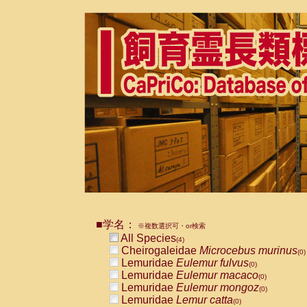
■学名：
※複数選択可・or検索
All Species
(4)
Cheirogaleidae
Microcebus murinus
(0)
Lemuridae
Eulemur fulvus
(0)
Lemuridae
Eulemur macaco
(0)
Lemuridae
Eulemur mongoz
(0)
Lemuridae
Lemur catta
(0)