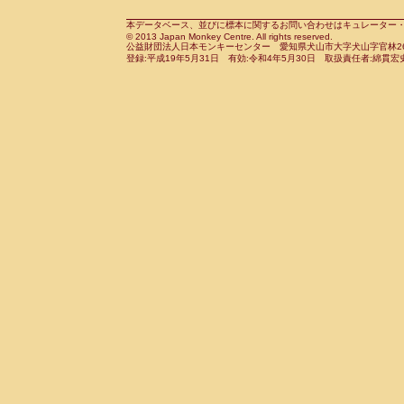
Cebidae
Saguinus midas
(0)
Cebidae
Saguinus mystax
本データベース、並びに標本に関するお問い合わせはキュレーター・新宅勇太までお願い
(0)
© 2013 Japan Monkey Centre. All rights reserved.
Cebidae
Saguinus nigricollis
(1)
公益財団法人日本モンキーセンター 愛知県犬山市大字犬山字官林26番
Cebidae
Saguinus oedipus
登録:平成19年5月31日 有効:令和4年5月30日 取扱責任者:綿貫宏
(0)
Cebidae
Saguinus weddelli
(0)
Cebidae
Saguinus
spp.
(0)
Cebidae
Aotus trivirgatus
(0)
Cebidae
Cebus albifrons
(0)
Cebidae
Cebus apella
(0)
Cebidae
Cebus capucinus
(0)
Cebidae
Cebus nigrivittatus
(0)
Cebidae
Cebus
spp.
(0)
Cebidae
Saimiri boliviensis
(0)
Cebidae
Saimiri sciureus
(0)
Atelidae
Alouatta caraya
(0)
Atelidae
Alouatta fusca
(0)
Atelidae
Alouatta seniculus
(0)
Atelidae
Alouatta
spp.
(0)
Atelidae
Ateles belzebuth
(0)
Atelidae
Ateles geoffroyi
(0)
Atelidae
Ateles paniscus
(0)
Atelidae
Ateles
spp.
(0)
Atelidae
Lagothrix lagothricha
(0)
Atelidae
Lagothrix lagothricha cana
(0)
Pitheciidae
Cacajao calvus rubicundu