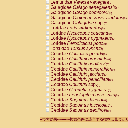
Lemuridae
Varecia variegata
(0)
Galagidae
Galago senegalensis
(0)
Galagidae
Galago demidovii
(0)
Galagidae
Otolemur crassicaudatus
(0)
Galagidae
Galagidae
spp.
(0)
Loridae
Loris tardigradus
(0)
Loridae
Nycticebus coucang
(0)
Loridae
Nycticebus pygmaeus
(0)
Loridae
Perodicticus potto
(0)
Tarsiidae
Tarsius syrichta
(0)
Cebidae
Callimico goeldii
(0)
Cebidae
Callithrix argentata
(0)
Cebidae
Callithrix geoffroyi
(0)
Cebidae
Callithrix humeralifer
(0)
Cebidae
Callithrix jacchus
(0)
Cebidae
Callithrix penicillata
(0)
Cebidae
Callithrix
spp.
(0)
Cebidae
Cebuella pygmaea
(0)
Cebidae
Leontopithecus rosalia
(0)
Cebidae
Saguinus bicolor
(0)
Cebidae
Saguinus fuscicollis
(0)
Cebidae
Saguinus geoffroyi
(0)
Cebidae
Saguinus imperator
(0)
■検索結果-----------検索条件に該当する標本は見
Cebidae
Saguinus labiatus
(0)
Cebidae
Saguinus leucopus
(0)