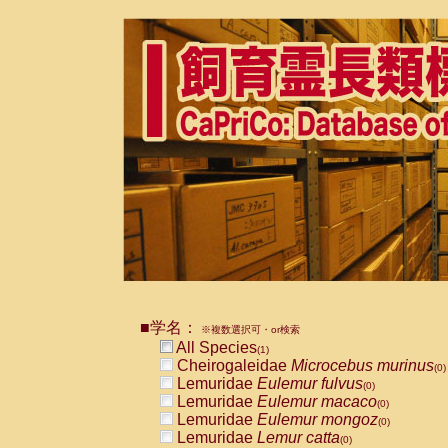
■学名：
※複数選択可・or検索
All Species
(1)
Cheirogaleidae
Microcebus murinus
(0)
Lemuridae
Eulemur fulvus
(0)
Lemuridae
Eulemur macaco
(0)
Lemuridae
Eulemur mongoz
(0)
Lemuridae
Lemur catta
(0)