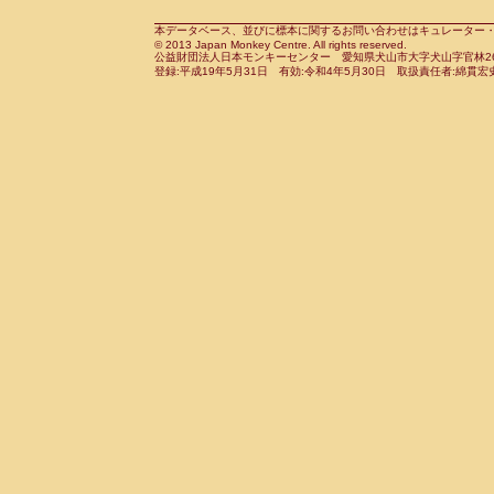
Cebidae
Saguinus midas
(0)
Cebidae
Saguinus mystax
本データベース、並びに標本に関するお問い合わせはキュレーター・新宅勇太までお願い
(0)
© 2013 Japan Monkey Centre. All rights reserved.
Cebidae
Saguinus nigricollis
(1)
公益財団法人日本モンキーセンター 愛知県犬山市大字犬山字官林26番
Cebidae
Saguinus oedipus
登録:平成19年5月31日 有効:令和4年5月30日 取扱責任者:綿貫宏
(0)
Cebidae
Saguinus weddelli
(0)
Cebidae
Saguinus
spp.
(0)
Cebidae
Aotus trivirgatus
(0)
Cebidae
Cebus albifrons
(0)
Cebidae
Cebus apella
(0)
Cebidae
Cebus capucinus
(0)
Cebidae
Cebus nigrivittatus
(0)
Cebidae
Cebus
spp.
(0)
Cebidae
Saimiri boliviensis
(0)
Cebidae
Saimiri sciureus
(0)
Atelidae
Alouatta caraya
(0)
Atelidae
Alouatta fusca
(0)
Atelidae
Alouatta seniculus
(0)
Atelidae
Alouatta
spp.
(0)
Atelidae
Ateles belzebuth
(0)
Atelidae
Ateles geoffroyi
(0)
Atelidae
Ateles paniscus
(0)
Atelidae
Ateles
spp.
(0)
Atelidae
Lagothrix lagothricha
(0)
Atelidae
Lagothrix lagothricha cana
(0)
Pitheciidae
Cacajao calvus rubicundu