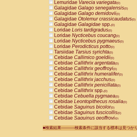
Lemuridae
Varecia variegata
(0)
Galagidae
Galago senegalensis
(0)
Galagidae
Galago demidovii
(0)
Galagidae
Otolemur crassicaudatus
(0)
Galagidae
Galagidae
spp.
(0)
Loridae
Loris tardigradus
(0)
Loridae
Nycticebus coucang
(0)
Loridae
Nycticebus pygmaeus
(0)
Loridae
Perodicticus potto
(0)
Tarsiidae
Tarsius syrichta
(0)
Cebidae
Callimico goeldii
(0)
Cebidae
Callithrix argentata
(0)
Cebidae
Callithrix geoffroyi
(0)
Cebidae
Callithrix humeralifer
(0)
Cebidae
Callithrix jacchus
(0)
Cebidae
Callithrix penicillata
(0)
Cebidae
Callithrix
spp.
(0)
Cebidae
Cebuella pygmaea
(0)
Cebidae
Leontopithecus rosalia
(0)
Cebidae
Saguinus bicolor
(0)
Cebidae
Saguinus fuscicollis
(0)
Cebidae
Saguinus geoffroyi
(0)
Cebidae
Saguinus imperator
(0)
■検索結果-----------検索条件に該当する標本は見
Cebidae
Saguinus labiatus
(0)
Cebidae
Saguinus leucopus
(0)