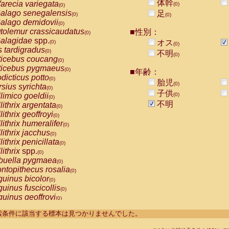
体幹
arecia variegata
(0)
(0)
alago senegalensis
足
(0)
(0)
alago demidovii
(0)
tolemur crassicaudatus
■性別：
(0)
alagidae
spp.
オス
(0)
(0)
s tardigradus
(0)
不明
(0)
ticebus coucang
(0)
ticebus pygmaeus
(0)
■年齢：
dicticus potto
(0)
胎児
(0)
rsius syrichta
(0)
子供
limico goeldii
(0)
(0)
不明
lithrix argentata
(0)
lithrix geoffroyi
(0)
lithrix humeralifer
(0)
lithrix jacchus
(0)
lithrix penicillata
(0)
lithrix
spp.
(0)
buella pygmaea
(0)
ntopithecus rosalia
(0)
uinus bicolor
(0)
uinus fuscicollis
(0)
uinus geoffroyi
(0)
uinus imperator
(0)
----検索条件に該当する標本は見つかりませんでした。
uinus labiatus
(0)
guinus leucopus
(0)