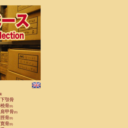
索
下顎骨
橈骨
(0)
肩甲骨
(0)
脛骨
(0)
寛骨
(0)