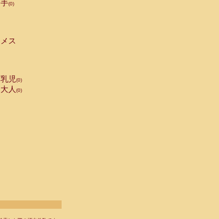
手
(0)
メス
乳児
(0)
大人
(0)