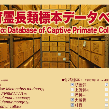
■骨格標本：
or検索
※複数選択可・and検
頭蓋骨
)
dae
Microcebus murinus
上腕骨
(0)
(0)
ulemur fulvus
(0)
尺骨
(0)
ulemur macaco
(0)
大腿骨
ulemur mongoz
(0)
腓骨
emur catta
(0)