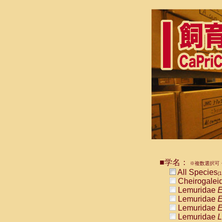
■学名：
※複数選択可・
All Species
(1
Cheirogalei
Lemuridae
E
Lemuridae
E
Lemuridae
E
Lemuridae
L