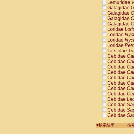
Lemuridae
V
Galagidae
G
Galagidae
G
Galagidae
O
Galagidae
G
Loridae
Lori
Loridae
Nyc
Loridae
Nyc
Loridae
Pero
Tarsiidae
Ta
Cebidae
Cal
Cebidae
Cal
Cebidae
Cal
Cebidae
Cal
Cebidae
Cal
Cebidae
Cal
Cebidae
Cal
Cebidae
Ce
Cebidae
Leo
Cebidae
Sag
Cebidae
Sag
Cebidae
Sag
Cebidae
Sag
■検索結果-------
Cebidae
Sag
Cebidae
Sa