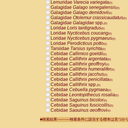
Lemuridae
Varecia variegata
(0)
Galagidae
Galago senegalensis
(0)
Galagidae
Galago demidovii
(0)
Galagidae
Otolemur crassicaudatus
(0)
Galagidae
Galagidae
spp.
(0)
Loridae
Loris tardigradus
(0)
Loridae
Nycticebus coucang
(0)
Loridae
Nycticebus pygmaeus
(0)
Loridae
Perodicticus potto
(0)
Tarsiidae
Tarsius syrichta
(0)
Cebidae
Callimico goeldii
(0)
Cebidae
Callithrix argentata
(0)
Cebidae
Callithrix geoffroyi
(0)
Cebidae
Callithrix humeralifer
(0)
Cebidae
Callithrix jacchus
(0)
Cebidae
Callithrix penicillata
(0)
Cebidae
Callithrix
spp.
(0)
Cebidae
Cebuella pygmaea
(0)
Cebidae
Leontopithecus rosalia
(0)
Cebidae
Saguinus bicolor
(0)
Cebidae
Saguinus fuscicollis
(0)
Cebidae
Saguinus geoffroyi
(0)
Cebidae
Saguinus imperator
(0)
■検索結果-----------検索条件に該当する標本は見
Cebidae
Saguinus labiatus
(0)
Cebidae
Saguinus leucopus
(0)