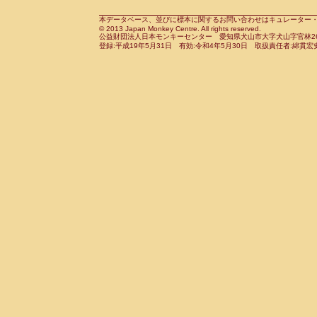
Cebidae
Saguinus midas
(0)
Cebidae
Saguinus mystax
本データベース、並びに標本に関するお問い合わせはキュレーター・新宅勇太までお願い
(0)
© 2013 Japan Monkey Centre. All rights reserved.
Cebidae
Saguinus nigricollis
(1)
公益財団法人日本モンキーセンター 愛知県犬山市大字犬山字官林26番
Cebidae
Saguinus oedipus
登録:平成19年5月31日 有効:令和4年5月30日 取扱責任者:綿貫宏
(0)
Cebidae
Saguinus weddelli
(0)
Cebidae
Saguinus
spp.
(0)
Cebidae
Aotus trivirgatus
(0)
Cebidae
Cebus albifrons
(0)
Cebidae
Cebus apella
(0)
Cebidae
Cebus capucinus
(0)
Cebidae
Cebus nigrivittatus
(0)
Cebidae
Cebus
spp.
(0)
Cebidae
Saimiri boliviensis
(0)
Cebidae
Saimiri sciureus
(0)
Atelidae
Alouatta caraya
(0)
Atelidae
Alouatta fusca
(0)
Atelidae
Alouatta seniculus
(0)
Atelidae
Alouatta
spp.
(0)
Atelidae
Ateles belzebuth
(0)
Atelidae
Ateles geoffroyi
(0)
Atelidae
Ateles paniscus
(0)
Atelidae
Ateles
spp.
(0)
Atelidae
Lagothrix lagothricha
(0)
Atelidae
Lagothrix lagothricha cana
(0)
Pitheciidae
Cacajao calvus rubicundu