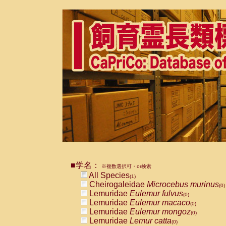
■学名：
※複数選択可・or検索
All Species
(1)
Cheirogaleidae
Microcebus murinus
(0)
Lemuridae
Eulemur fulvus
(0)
Lemuridae
Eulemur macaco
(0)
Lemuridae
Eulemur mongoz
(0)
Lemuridae
Lemur catta
(0)