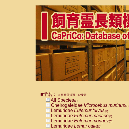
■学名：
※複数選択可・or検索
All Species
(3)
Cheirogaleidae
Microcebus murinus
(0)
Lemuridae
Eulemur fulvus
(0)
Lemuridae
Eulemur macaco
(0)
Lemuridae
Eulemur mongoz
(0)
Lemuridae
Lemur catta
(0)