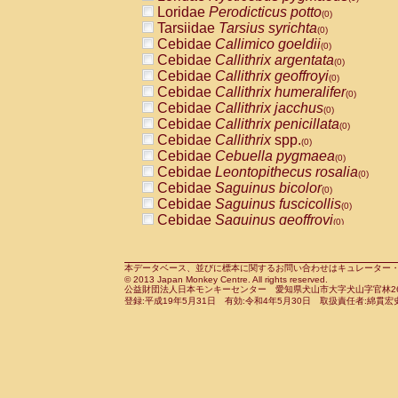
Pitheciidae
Callicebus cupreus
Loridae
Perodicticus potto
(0)
(0)
Pitheciidae
Callicebus donacophilus
Tarsiidae
Tarsius syrichta
(0
(0)
Pitheciidae
Callicebus moloch
Cebidae
Callimico goeldii
(0)
(0)
Pitheciidae
Callicebus torquatus
Cebidae
Callithrix argentata
(0)
(0)
Pitheciidae
Callicebus
spp.
Cebidae
Callithrix geoffroyi
(0)
(0)
Pitheciidae
Chiropotes satanas
Cebidae
Callithrix humeralifer
(0)
(0)
Pitheciidae
Pithecia monachus
Cebidae
Callithrix jacchus
(0)
(0)
Pitheciidae
Pithecia pithecia
Cebidae
Callithrix penicillata
(0)
(0)
Cercopithecidae
Cercocebus agilis
Cebidae
Callithrix
spp.
(0)
(0)
Cercopithecidae
Cercocebus galeritus
Cebidae
Cebuella pygmaea
(0)
Cercopithecidae
Cercocebus torquatu
Cebidae
Leontopithecus rosalia
(0)
Cercopithecidae
Cercocebus torquatus
Cebidae
Saguinus bicolor
(0)
Cercopithecidae
Cercocebus torquatu
Cebidae
Saguinus fuscicollis
(0)
Cercopithecidae
Cercocebus
hybrid
Cebidae
Saguinus geoffroyi
(0)
(0)
Cercopithecidae
Cercocebus
spp.
Cebidae
Saguinus imperator
(0)
(0)
Cercopithecidae
Lophocebus albigen
Cebidae
Saguinus labiatus
(0)
Cercopithecidae
Papio anubis
Cebidae
Saguinus leucopus
本データベース、並びに標本に関するお問い合わせはキュレーター・新宅勇太までお願い
(0)
(0)
© 2013 Japan Monkey Centre. All rights reserved.
Cercopithecidae
Papio cynocephalus
Cebidae
Saguinus midas
(
(0)
公益財団法人日本モンキーセンター 愛知県犬山市大字犬山字官林26番
Cercopithecidae
Papio hamadryas
Cebidae
Saguinus mystax
(0)
登録:平成19年5月31日 有効:令和4年5月30日 取扱責任者:綿貫宏
(0)
Cercopithecidae
Papio papio
Cebidae
Saguinus nigricollis
(0)
(0)
Cercopithecidae
Papio
spp.
Cebidae
Saguinus oedipus
(0)
(1)
Cercopithecidae
Mandrillus leucopha
Cebidae
Saguinus weddelli
(0)
Cercopithecidae
Mandrillus sphinx
Cebidae
Saguinus
spp.
(0)
(0)
Cercopithecidae
Theropithecus gelad
Cebidae
Aotus trivirgatus
(0)
Cercopithecidae
Macaca arctoides
Cebidae
Cebus albifrons
(0)
(0)