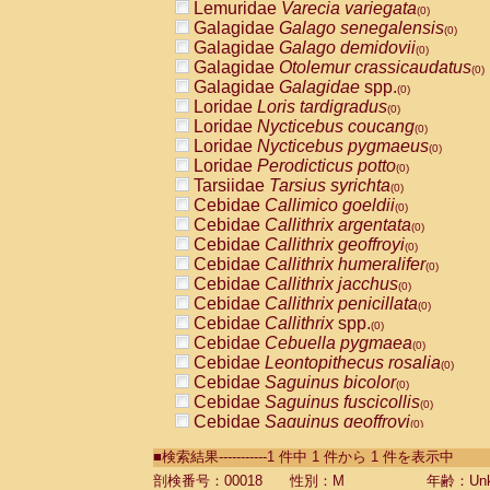
Lemuridae
Varecia variegata
(0)
Galagidae
Galago senegalensis
(0)
Galagidae
Galago demidovii
(0)
Galagidae
Otolemur crassicaudatus
(0)
Galagidae
Galagidae
spp.
(0)
Loridae
Loris tardigradus
(0)
Loridae
Nycticebus coucang
(0)
Loridae
Nycticebus pygmaeus
(0)
Loridae
Perodicticus potto
(0)
Tarsiidae
Tarsius syrichta
(0)
Cebidae
Callimico goeldii
(0)
Cebidae
Callithrix argentata
(0)
Cebidae
Callithrix geoffroyi
(0)
Cebidae
Callithrix humeralifer
(0)
Cebidae
Callithrix jacchus
(0)
Cebidae
Callithrix penicillata
(0)
Cebidae
Callithrix
spp.
(0)
Cebidae
Cebuella pygmaea
(0)
Cebidae
Leontopithecus rosalia
(0)
Cebidae
Saguinus bicolor
(0)
Cebidae
Saguinus fuscicollis
(0)
Cebidae
Saguinus geoffroyi
(0)
Cebidae
Saguinus imperator
(0)
■検索結果-----------1 件中 1 件から 1 件を表示中
Cebidae
Saguinus labiatus
(0)
Cebidae
Saguinus leucopus
剖検番号：00018
性別：M
年齢：Unk
(0)