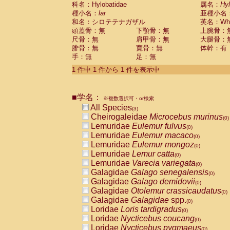
科名：Hylobatidae
Cebidae
Saguinus midas
属名：
Hy
(0)
種小名：
lar
亜種小名
Cebidae
Saguinus mystax
(0)
和名：シロテテナガザル
英名：Whit
Cebidae
Saguinus nigricollis
(0)
頭蓋骨：無
下顎骨：無
上腕骨：
Cebidae
Saguinus oedipus
(1)
尺骨：無
肩甲骨：無
大腿骨：
Cebidae
Saguinus weddelli
(0)
腓骨：無
寛骨：無
体幹：有
Cebidae
Saguinus
spp.
(0)
手：無
足：無
Cebidae
Aotus trivirgatus
(0)
Cebidae
Cebus albifrons
1 件中 1 件から 1 件を表示中
(0)
Cebidae
Cebus apella
(0)
Cebidae
Cebus capucinus
(0)
■学名：
Cebidae
Cebus nigrivittatus
※複数選択可・or検索
(0)
Cebidae
Cebus
spp.
All Species
(0)
(3)
Cebidae
Saimiri boliviensis
Cheirogaleidae
Microcebus murinus
(0)
(0)
Cebidae
Saimiri sciureus
Lemuridae
Eulemur fulvus
(0)
(0)
Atelidae
Alouatta caraya
Lemuridae
Eulemur macaco
(0)
(0)
Atelidae
Alouatta fusca
Lemuridae
Eulemur mongoz
(0)
(0)
Atelidae
Alouatta seniculus
Lemuridae
Lemur catta
(0)
(0)
Atelidae
Alouatta
spp.
Lemuridae
Varecia variegata
(0)
(0)
Atelidae
Ateles belzebuth
Galagidae
Galago senegalensis
(0)
(0)
Atelidae
Ateles geoffroyi
Galagidae
Galago demidovii
(0)
(0)
Atelidae
Ateles paniscus
Galagidae
Otolemur crassicaudatus
(0)
(0)
Atelidae
Ateles
spp.
Galagidae
Galagidae
spp.
(0)
(0)
Atelidae
Lagothrix lagothricha
Loridae
Loris tardigradus
(0)
(0)
Atelidae
Lagothrix lagothricha cana
Loridae
Nycticebus coucang
(0)
(0)
Pitheciidae
Cacajao calvus rubicundu
Loridae
Nycticebus pygmaeus
(0)