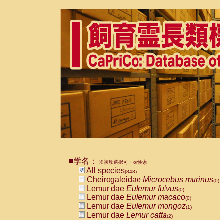
■学名：
※複数選択可・or検索
All species
(848)
Cheirogaleidae
Microcebus murinus
(0)
Lemuridae
Eulemur fulvus
(0)
Lemuridae
Eulemur macaco
(0)
Lemuridae
Eulemur mongoz
(1)
Lemuridae
Lemur catta
(2)