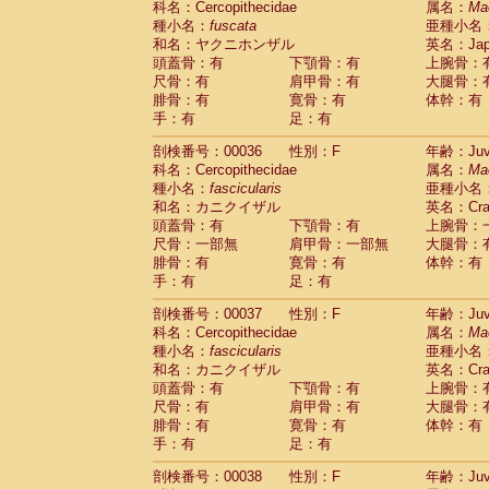
科名：Cercopithecidae
属名：
Ma
Cercopithecidae
Macaca assamensis
(
種小名：
fuscata
亜種小名
Cercopithecidae
Macaca brunnescen
和名：ヤクニホンザル
英名：Japa
Cercopithecidae
Macaca cyclopis
(17)
頭蓋骨：有
下顎骨：有
上腕骨：
Cercopithecidae
Macaca fascicularis
(3
尺骨：有
肩甲骨：有
大腿骨：
Cercopithecidae
Macaca fuscaca fusc
腓骨：有
寛骨：有
体幹：有
Cercopithecidae
Macaca fuscata yaku
手：有
足：有
Cercopithecidae
Macaca fuscata
hybr
剖検番号：00036
Cercopithecidae
性別：F
Macaca maura
年齢：Juve
(3)
科名：Cercopithecidae
属名：
Ma
Cercopithecidae
Macaca mulatta
(56)
種小名：
fascicularis
亜種小名
Cercopithecidae
Macaca nemestrina
(3
和名：カニクイザル
英名：Crab
Cercopithecidae
Macaca nigra
(0)
頭蓋骨：有
下顎骨：有
上腕骨：
Cercopithecidae
Macaca radiata
(27)
尺骨：一部無
肩甲骨：一部無
大腿骨：
Cercopithecidae
Macaca silenus
(0)
腓骨：有
寛骨：有
体幹：有
Cercopithecidae
Macaca sinica
(1)
手：有
足：有
Cercopithecidae
Macaca sylvanus
(0)
Cercopithecidae
Macaca thibetana
剖検番号：00037
性別：F
年齢：Juve
(0)
Cercopithecidae
Macaca tonkeana
科名：Cercopithecidae
属名：
Ma
(0)
Cercopithecidae
Macaca
hybrid
種小名：
fascicularis
亜種小名
(1)
Cercopithecidae
Macaca
spp.
和名：カニクイザル
英名：Crab
(0)
Cercopithecidae
Allenopithecus nigrov
頭蓋骨：有
下顎骨：有
上腕骨：
尺骨：有
Cercopithecidae
肩甲骨：有
Cercopithecus ascan
大腿骨：
腓骨：有
寛骨：有
体幹：有
Cercopithecidae
Cercopithecus ascan
手：有
足：有
Cercopithecidae
Cercopithecus ceph
Cercopithecidae
Cercopithecus diana
剖検番号：00038
性別：F
年齢：Juve
Cercopithecidae
Cercopithecus hamly