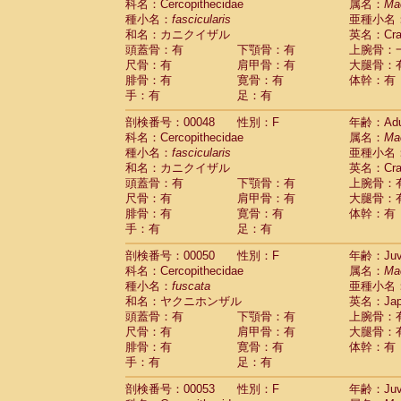
科名：Cercopithecidae
属名：
Ma
Cercopithecidae
Trachypithecus franc
種小名：
fascicularis
亜種小名
Cercopithecidae
Trachypithecus obsc
和名：カニクイザル
英名：Crab
Cercopithecidae
Trachypithecus pilea
頭蓋骨：有
下顎骨：有
上腕骨：
Cercopithecidae
Colobinae
spp.
尺骨：有
肩甲骨：有
大腿骨：
(0)
Cercopithecidae
Presbytesinae
spp.
腓骨：有
寛骨：有
体幹：有
(0)
手：有
Cercopithecidae
足：有
Cercopithecidae
spp
Hylobatidae
Hoolock hoolock
(1)
剖検番号：00048
性別：F
年齢：Adu
Hylobatidae
Hylobates agilis
(0)
科名：Cercopithecidae
属名：
Ma
Hylobatidae
Hylobates klossii
(0)
種小名：
fascicularis
亜種小名
Hylobatidae
Hylobates lar
(9)
和名：カニクイザル
英名：Crab
Hylobatidae
Hylobates moloch
(2)
頭蓋骨：有
下顎骨：有
上腕骨：
Hylobatidae
Hylobates muelleri
(0)
尺骨：有
肩甲骨：有
大腿骨：
Hylobatidae
Hylobates pileatus
(3)
腓骨：有
寛骨：有
体幹：有
Hylobatidae
Hylobates
spp.
手：有
足：有
(3)
Hylobatidae
Hylobates
hybrid
(1)
剖検番号：00050
性別：F
年齢：Juve
Hylobatidae
Nomascus concolor
(0)
科名：Cercopithecidae
属名：
Ma
Hylobatidae
Symphalangus syndactyl
種小名：
fuscata
亜種小名
Hominidae
Pongo pygmaeus
(0)
和名：ヤクニホンザル
英名：Japa
Hominidae
Pan troglodytes
(0)
頭蓋骨：有
下顎骨：有
上腕骨：
Hominidae
Gorilla gorilla beringei
(0)
尺骨：有
肩甲骨：有
大腿骨：
Hominidae
Gorilla gorilla gorilla
(0)
腓骨：有
寛骨：有
体幹：有
Primates misc.
(0)
手：有
足：有
Scandentia
Dendrogale melanura
(0)
Scandentia
Ptilocercus lowii
剖検番号：00053
性別：F
年齢：Juve
(0)