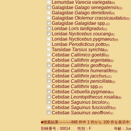
Lemuridae
Varecia variegata
(0)
Galagidae
Galago senegalensis
(1)
Galagidae
Galago demidovii
(0)
Galagidae
Otolemur crassicaudatus
(0)
Galagidae
Galagidae
spp.
(1)
Loridae
Loris tardigradus
(1)
Loridae
Nycticebus coucang
(6)
Loridae
Nycticebus pygmaeus
(0)
Loridae
Perodicticus potto
(0)
Tarsiidae
Tarsius syrichta
(0)
Cebidae
Callimico goeldii
(0)
Cebidae
Callithrix argentata
(0)
Cebidae
Callithrix geoffroyi
(6)
Cebidae
Callithrix humeralifer
(0)
Cebidae
Callithrix jacchus
(11)
Cebidae
Callithrix penicillata
(1)
Cebidae
Callithrix
spp.
(0)
Cebidae
Cebuella pygmaea
(4)
Cebidae
Leontopithecus rosalia
(6)
Cebidae
Saguinus bicolor
(1)
Cebidae
Saguinus fuscicollis
(0)
Cebidae
Saguinus geoffroyi
(1)
Cebidae
Saguinus imperator
(0)
■検索結果-----------848 件中 1 件から 100 件を表示中
Cebidae
Saguinus labiatus
(0)
Cebidae
Saguinus leucopus
剖検番号：00014
性別：F
年齢：Juve
(2)