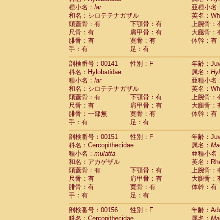
種小名：
lar
亜種小名
和名：シロテテナガザル
英名：Whit
頭蓋骨：有
下顎骨：有
上腕骨：
尺骨：有
肩甲骨：有
大腿骨：
腓骨：有
寛骨：有
体幹：有
手：有
足：有
剖検番号：00141
性別：F
年齢：Juve
科名：Hylobatidae
属名：
Hy
種小名：
lar
亜種小名
和名：シロテテナガザル
英名：Whit
頭蓋骨：有
下顎骨：有
上腕骨：
尺骨：有
肩甲骨：有
大腿骨：
腓骨：一部無
寛骨：有
体幹：有
手：有
足：有
剖検番号：00151
性別：F
年齢：Juve
科名：Cercopithecidae
属名：
Ma
種小名：
mulatta
亜種小名
和名：アカゲザル
英名：Rhes
頭蓋骨：有
下顎骨：有
上腕骨：
尺骨：有
肩甲骨：有
大腿骨：
腓骨：有
寛骨：有
体幹：有
手：有
足：有
剖検番号：00156
性別：F
年齢：Adu
科名：Cercopithecidae
属名：
Ma