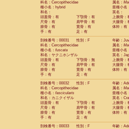
科名：Cercopithecidae
属名：
Ma
Pitheciidae
Callicebus cupreus
(2)
種小名：hybrid
亜種小名
Pitheciidae
Callicebus donacophilus
(0
和名：
英名：
Pitheciidae
Callicebus moloch
(0)
頭蓋骨：有
下顎骨：有
上腕骨：
Pitheciidae
Callicebus torquatus
(0)
尺骨：有
肩甲骨：有
大腿骨：
Pitheciidae
Callicebus
spp.
(0)
腓骨：有
寛骨：有
体幹：有
Pitheciidae
Chiropotes satanas
(1)
手：有
足：有
Pitheciidae
Pithecia monachus
(0)
Pitheciidae
Pithecia pithecia
剖検番号：00031
性別：F
年齢：Juve
(0)
Cercopithecidae
Cercocebus agilis
科名：Cercopithecidae
属名：
Ma
(0)
Cercopithecidae
Cercocebus galeritus
種小名：
fuscata
亜種小名
和名：ヤクニホンザル
Cercopithecidae
Cercocebus torquatu
英名：Japa
頭蓋骨：有
下顎骨：無
上腕骨：
Cercopithecidae
Cercocebus torquatus
尺骨：有
肩甲骨：有
大腿骨：
Cercopithecidae
Cercocebus torquatu
腓骨：有
寛骨：有
体幹：有
Cercopithecidae
Cercocebus
hybrid
(2)
手：有
足：有
Cercopithecidae
Cercocebus
spp.
(0)
Cercopithecidae
Lophocebus albigen
剖検番号：00032
性別：F
年齢：Adu
Cercopithecidae
Papio anubis
(0)
科名：Cercopithecidae
属名：
Ma
Cercopithecidae
Papio cynocephalus
(
種小名：
fascicularis
亜種小名
Cercopithecidae
Papio hamadryas
和名：カニクイザル
英名：Crab
(1)
Cercopithecidae
Papio papio
頭蓋骨：有
下顎骨：有
上腕骨：
(0)
Cercopithecidae
Papio
spp.
尺骨：有
肩甲骨：有
大腿骨：
(0)
Cercopithecidae
Mandrillus leucopha
腓骨：有
寛骨：有
体幹：有
Cercopithecidae
Mandrillus sphinx
手：有
足：有
(0)
Cercopithecidae
Theropithecus gelad
剖検番号：00033
性別：F
年齢：Adu
Cercopithecidae
Macaca arctoides
(3)