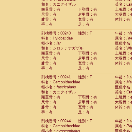
和名：カニクイザル
英名：Crab
頭蓋骨：有
下顎骨：有
上腕骨：
尺骨：有
肩甲骨：有
大腿骨：
腓骨：有
寛骨：有
体幹：有
手：有
足：有
剖検番号：00240
性別：F
年齢：Infa
科名：Hylobatidae
属名：
Hy
種小名：
lar
亜種小名
和名：シロテテナガザル
英名：Whit
頭蓋骨：有
下顎骨：有
上腕骨：
尺骨：有
肩甲骨：有
大腿骨：
腓骨：有
寛骨：有
体幹：有
手：有
足：有
剖検番号：00241
性別：F
年齢：Juve
科名：Cercopithecidae
属名：
Ma
種小名：
fascicularis
亜種小名
和名：カニクイザル
英名：Crab
頭蓋骨：有
下顎骨：有
上腕骨：
尺骨：有
肩甲骨：有
大腿骨：
腓骨：有
寛骨：有
体幹：有
手：有
足：有
剖検番号：00244
性別：F
年齢：Juve
科名：Cercopithecidae
属名：
Pa
種小名：
cynocephalus
亜種小名