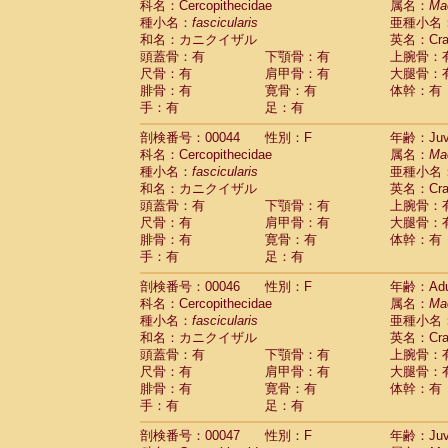
科名：Cercopithecidae
属名：
Ma
Cercopithecidae
Cercopithecus lhoest
種小名：
fascicularis
亜種小名
Cercopithecidae
Cercopithecus mitis
(1
和名：カニクイザル
英名：Crab
Cercopithecidae
Cercopithecus mitis 
頭蓋骨：有
下顎骨：有
上腕骨：
Cercopithecidae
Cercopithecus mitis 
尺骨：有
肩甲骨：有
大腿骨：
Cercopithecidae
Cercopithecus mona
腓骨：有
寛骨：有
体幹：有
Cercopithecidae
Cercopithecus negle
手：有
足：有
Cercopithecidae
Cercopithecus nigrovi
剖検番号：00044
性別：F
年齢：Juve
Cercopithecidae
Cercopithecus petauri
科名：Cercopithecidae
属名：
Ma
Cercopithecidae
Cercopithecus
spp.
(0)
種小名：
fascicularis
亜種小名
Cercopithecidae
Chlorocebus aethiop
和名：カニクイザル
英名：Crab
Cercopithecidae
Chlorocebus pygeryt
頭蓋骨：有
下顎骨：有
上腕骨：
Cercopithecidae
Erythrocebus patas
(3
尺骨：有
肩甲骨：有
大腿骨：
Cercopithecidae
Miopithecus talapoin
腓骨：有
寛骨：有
体幹：有
Cercopithecidae
Cercopithecinae
spp
手：有
足：有
Cercopithecidae
Colobus angolensis
(0
Cercopithecidae
Colobus guereza
剖検番号：00046
性別：F
年齢：Adu
(0)
Cercopithecidae
Colobus polykomos
科名：Cercopithecidae
属名：
Ma
(0
種小名：
Cercopithecidae
fascicularis
Piliocolobus badius
亜種小名
(0
和名：カニクイザル
英名：Crab
Cercopithecidae
Kasi senex vetulus
(1)
頭蓋骨：有
下顎骨：有
上腕骨：
Cercopithecidae
Kasi senex
(1)
尺骨：有
肩甲骨：有
大腿骨：
Cercopithecidae
Nasalis larvatus
(0)
腓骨：有
寛骨：有
体幹：有
Cercopithecidae
Presbytes melaloph
手：有
足：有
Cercopithecidae
Pygathrix nemaeus
(0)
Cercopithecidae
Semnopithecus entel
剖検番号：00047
性別：F
年齢：Juve
Cercopithecidae
Trachypithecus crista