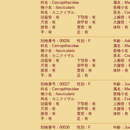
科名：Cercopithecidae
Cebidae
Saguinus midas
属名：
Ma
(0)
種小名：
fascicularis
亜種小名
Cebidae
Saguinus mystax
(2)
和名：カニクイザル
英名：Crab
Cebidae
Saguinus nigricollis
(22)
頭蓋骨：有
下顎骨：有
上腕骨：
Cebidae
Saguinus oedipus
(12)
尺骨：有
肩甲骨：有
大腿骨：
Cebidae
Saguinus weddelli
(0)
腓骨：有
寛骨：有
体幹：有
Cebidae
Saguinus
spp.
(0)
手：有
足：有
Cebidae
Aotus trivirgatus
(2)
Cebidae
Cebus albifrons
(2)
剖検番号：00026
性別：F
年齢：Adu
Cebidae
Cebus apella
科名：Cercopithecidae
(2)
属名：
Ma
Cebidae
Cebus capucinus
種小名：
fascicularis
亜種小名
(1)
Cebidae
Cebus nigrivittatus
和名：カニクイザル
英名：Crab
(0)
Cebidae
Cebus
spp.
頭蓋骨：有
下顎骨：有
上腕骨：
(0)
Cebidae
Saimiri boliviensis
尺骨：有
肩甲骨：有
大腿骨：
(0)
腓骨：有
Cebidae
Saimiri sciureus
寛骨：有
体幹：有
(14)
手：有
足：有
Atelidae
Alouatta caraya
(0)
Atelidae
Alouatta fusca
(0)
剖検番号：00027
性別：F
年齢：Juve
Atelidae
Alouatta seniculus
(0)
科名：Cercopithecidae
属名：
Ma
Atelidae
Alouatta
spp.
(1)
種小名：
fascicularis
亜種小名
Atelidae
Ateles belzebuth
(0)
和名：カニクイザル
英名：Crab
Atelidae
Ateles geoffroyi
(2)
頭蓋骨：有
下顎骨：有
上腕骨：
Atelidae
Ateles paniscus
(7)
尺骨：有
肩甲骨：有
大腿骨：
Atelidae
Ateles
spp.
腓骨：有
寛骨：有
(0)
体幹：有
Atelidae
Lagothrix lagothricha
手：有
足：有
(3)
Atelidae
Lagothrix lagothricha cana
(0)
剖検番号：00030
性別：F
年齢：Juve
Pitheciidae
Cacajao calvus rubicundu