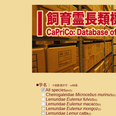
■学名：
※複数選択可・or検索
All species
(842)
Cheirogaleidae
Microcebus murinus
(0)
Lemuridae
Eulemur fulvus
(0)
Lemuridae
Eulemur macaco
(0)
Lemuridae
Eulemur mongoz
(1)
Lemuridae
Lemur catta
(2)