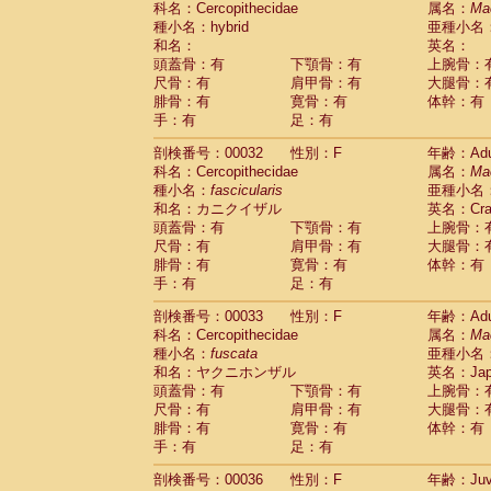
科名：Cercopithecidae
属名：
Ma
Pitheciidae
Callicebus cupreus
(2)
種小名：hybrid
亜種小名
Pitheciidae
Callicebus donacophilus
(0
和名：
英名：
Pitheciidae
Callicebus moloch
(0)
頭蓋骨：有
下顎骨：有
上腕骨：
Pitheciidae
Callicebus torquatus
(0)
尺骨：有
肩甲骨：有
大腿骨：
Pitheciidae
Callicebus
spp.
(0)
腓骨：有
寛骨：有
体幹：有
Pitheciidae
Chiropotes satanas
(1)
手：有
足：有
Pitheciidae
Pithecia monachus
(0)
Pitheciidae
Pithecia pithecia
剖検番号：00032
性別：F
年齢：Adu
(0)
Cercopithecidae
Cercocebus agilis
科名：Cercopithecidae
属名：
Ma
(0)
Cercopithecidae
Cercocebus galeritus
種小名：
fascicularis
亜種小名
和名：カニクイザル
Cercopithecidae
Cercocebus torquatu
英名：Crab
頭蓋骨：有
下顎骨：有
上腕骨：
Cercopithecidae
Cercocebus torquatus
尺骨：有
肩甲骨：有
大腿骨：
Cercopithecidae
Cercocebus torquatu
腓骨：有
寛骨：有
体幹：有
Cercopithecidae
Cercocebus
hybrid
(2)
手：有
足：有
Cercopithecidae
Cercocebus
spp.
(0)
Cercopithecidae
Lophocebus albigen
剖検番号：00033
性別：F
年齢：Adu
Cercopithecidae
Papio anubis
(0)
科名：Cercopithecidae
属名：
Ma
Cercopithecidae
Papio cynocephalus
(
種小名：
fuscata
亜種小名
Cercopithecidae
Papio hamadryas
和名：ヤクニホンザル
英名：Japa
(1)
Cercopithecidae
Papio papio
頭蓋骨：有
下顎骨：有
上腕骨：
(0)
Cercopithecidae
Papio
spp.
尺骨：有
肩甲骨：有
大腿骨：
(0)
Cercopithecidae
Mandrillus leucopha
腓骨：有
寛骨：有
体幹：有
Cercopithecidae
Mandrillus sphinx
手：有
足：有
(0)
Cercopithecidae
Theropithecus gelad
剖検番号：00036
性別：F
年齢：Juve
Cercopithecidae
Macaca arctoides
(3)