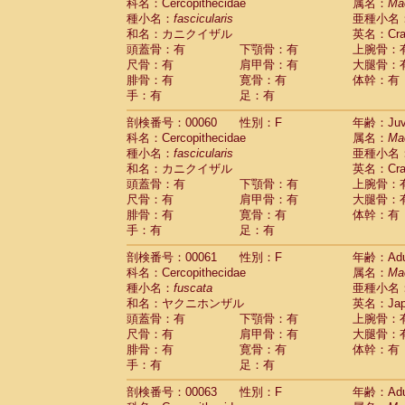
Scandentia
Tupaia glis
科名：Cercopithecidae
属名：
Ma
(1)
Scandentia
Tupaia gracilis
種小名：
fascicularis
亜種小名
(0)
Scandentia
Tupaia minor
和名：カニクイザル
英名：Crab
(0)
頭蓋骨：有
下顎骨：有
上腕骨：
尺骨：有
肩甲骨：有
大腿骨：
腓骨：有
寛骨：有
体幹：有
手：有
足：有
剖検番号：00060
性別：F
年齢：Juve
科名：Cercopithecidae
属名：
Ma
種小名：
fascicularis
亜種小名
和名：カニクイザル
英名：Crab
頭蓋骨：有
下顎骨：有
上腕骨：
尺骨：有
肩甲骨：有
大腿骨：
腓骨：有
寛骨：有
体幹：有
手：有
足：有
剖検番号：00061
性別：F
年齢：Adu
科名：Cercopithecidae
属名：
Ma
種小名：
fuscata
亜種小名
和名：ヤクニホンザル
英名：Japa
頭蓋骨：有
下顎骨：有
上腕骨：
尺骨：有
肩甲骨：有
大腿骨：
腓骨：有
寛骨：有
体幹：有
手：有
足：有
剖検番号：00063
性別：F
年齢：Adu