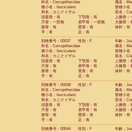
科名：Cercopithecidae
属名：
Ma
Cercopithecidae
Macaca assamensis
(
種小名：
fascicularis
亜種小名
Cercopithecidae
Macaca brunnescen
和名：カニクイザル
英名：Crab
Cercopithecidae
Macaca cyclopis
(17)
頭蓋骨：有
下顎骨：有
上腕骨：
Cercopithecidae
Macaca fascicularis
(3
尺骨：一部無
肩甲骨：一部無
大腿骨：
Cercopithecidae
Macaca fuscaca fusc
腓骨：有
寛骨：有
体幹：有
Cercopithecidae
Macaca fuscata yaku
手：有
足：有
Cercopithecidae
Macaca fuscata
hybr
剖検番号：00037
Cercopithecidae
性別：F
Macaca maura
年齢：Juve
(3)
科名：Cercopithecidae
属名：
Ma
Cercopithecidae
Macaca mulatta
(56)
種小名：
fascicularis
亜種小名
Cercopithecidae
Macaca nemestrina
(3
和名：カニクイザル
英名：Crab
Cercopithecidae
Macaca nigra
(0)
頭蓋骨：有
下顎骨：有
上腕骨：
Cercopithecidae
Macaca radiata
(27)
尺骨：有
肩甲骨：有
大腿骨：
Cercopithecidae
Macaca silenus
(0)
腓骨：有
寛骨：有
体幹：有
Cercopithecidae
Macaca sinica
(1)
手：有
足：有
Cercopithecidae
Macaca sylvanus
(0)
Cercopithecidae
Macaca thibetana
剖検番号：00038
性別：F
年齢：Juve
(0)
Cercopithecidae
Macaca tonkeana
科名：Cercopithecidae
属名：
Ma
(0)
Cercopithecidae
Macaca
hybrid
種小名：
fascicularis
亜種小名
(1)
Cercopithecidae
Macaca
spp.
和名：カニクイザル
英名：Crab
(0)
Cercopithecidae
Allenopithecus nigrov
頭蓋骨：有
下顎骨：有
上腕骨：
尺骨：有
Cercopithecidae
肩甲骨：有
Cercopithecus ascan
大腿骨：
腓骨：有
寛骨：有
体幹：有
Cercopithecidae
Cercopithecus ascan
手：有
足：有
Cercopithecidae
Cercopithecus ceph
Cercopithecidae
Cercopithecus diana
剖検番号：00044
性別：F
年齢：Juve
Cercopithecidae
Cercopithecus hamly