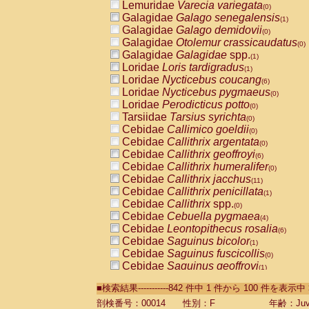
Lemuridae
Varecia variegata
(0)
Galagidae
Galago senegalensis
(1)
Galagidae
Galago demidovii
(0)
Galagidae
Otolemur crassicaudatus
(0)
Galagidae
Galagidae
spp.
(1)
Loridae
Loris tardigradus
(1)
Loridae
Nycticebus coucang
(6)
Loridae
Nycticebus pygmaeus
(0)
Loridae
Perodicticus potto
(0)
Tarsiidae
Tarsius syrichta
(0)
Cebidae
Callimico goeldii
(0)
Cebidae
Callithrix argentata
(0)
Cebidae
Callithrix geoffroyi
(6)
Cebidae
Callithrix humeralifer
(0)
Cebidae
Callithrix jacchus
(11)
Cebidae
Callithrix penicillata
(1)
Cebidae
Callithrix
spp.
(0)
Cebidae
Cebuella pygmaea
(4)
Cebidae
Leontopithecus rosalia
(6)
Cebidae
Saguinus bicolor
(1)
Cebidae
Saguinus fuscicollis
(0)
Cebidae
Saguinus geoffroyi
(1)
Cebidae
Saguinus imperator
(0)
■検索結果-----------842 件中 1 件から 100 件を表示中
Cebidae
Saguinus labiatus
(0)
Cebidae
Saguinus leucopus
剖検番号：00014
性別：F
年齢：Juve
(2)