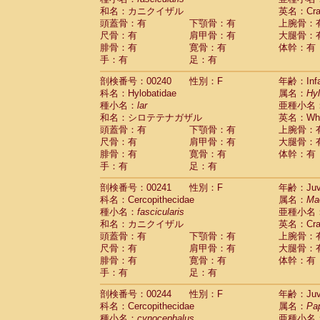
和名：カニクイザル
英名：Crab
頭蓋骨：有
下顎骨：有
上腕骨：
尺骨：有
肩甲骨：有
大腿骨：
腓骨：有
寛骨：有
体幹：有
手：有
足：有
剖検番号：00240
性別：F
年齢：Infa
科名：Hylobatidae
属名：
Hy
種小名：
lar
亜種小名
和名：シロテテナガザル
英名：Whit
頭蓋骨：有
下顎骨：有
上腕骨：
尺骨：有
肩甲骨：有
大腿骨：
腓骨：有
寛骨：有
体幹：有
手：有
足：有
剖検番号：00241
性別：F
年齢：Juve
科名：Cercopithecidae
属名：
Ma
種小名：
fascicularis
亜種小名
和名：カニクイザル
英名：Crab
頭蓋骨：有
下顎骨：有
上腕骨：
尺骨：有
肩甲骨：有
大腿骨：
腓骨：有
寛骨：有
体幹：有
手：有
足：有
剖検番号：00244
性別：F
年齢：Juve
科名：Cercopithecidae
属名：
Pa
種小名：
cynocephalus
亜種小名