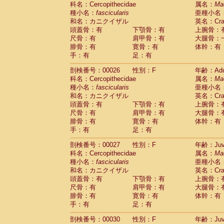
科名：Cercopithecidae
Cebidae
Saguinus midas
属名：
Ma
(0)
種小名：
fascicularis
亜種小名
Cebidae
Saguinus mystax
(2)
和名：カニクイザル
英名：Crab
Cebidae
Saguinus nigricollis
(22)
頭蓋骨：有
下顎骨：有
上腕骨：
Cebidae
Saguinus oedipus
(11)
尺骨：有
肩甲骨：有
大腿骨：
Cebidae
Saguinus weddelli
(0)
腓骨：有
寛骨：有
体幹：有
Cebidae
Saguinus
spp.
(0)
手：有
足：有
Cebidae
Aotus trivirgatus
(2)
Cebidae
Cebus albifrons
(2)
剖検番号：00026
性別：F
年齢：Adu
Cebidae
Cebus apella
科名：Cercopithecidae
(2)
属名：
Ma
Cebidae
Cebus capucinus
種小名：
fascicularis
亜種小名
(1)
Cebidae
Cebus nigrivittatus
和名：カニクイザル
英名：Crab
(0)
Cebidae
Cebus
spp.
頭蓋骨：有
下顎骨：有
上腕骨：
(0)
Cebidae
Saimiri boliviensis
尺骨：有
肩甲骨：有
大腿骨：
(0)
腓骨：有
Cebidae
Saimiri sciureus
寛骨：有
体幹：有
(14)
手：有
足：有
Atelidae
Alouatta caraya
(0)
Atelidae
Alouatta fusca
(0)
剖検番号：00027
性別：F
年齢：Juve
Atelidae
Alouatta seniculus
(0)
科名：Cercopithecidae
属名：
Ma
Atelidae
Alouatta
spp.
(1)
種小名：
fascicularis
亜種小名
Atelidae
Ateles belzebuth
(0)
和名：カニクイザル
英名：Crab
Atelidae
Ateles geoffroyi
(2)
頭蓋骨：有
下顎骨：有
上腕骨：
Atelidae
Ateles paniscus
(6)
尺骨：有
肩甲骨：有
大腿骨：
Atelidae
Ateles
spp.
腓骨：有
寛骨：有
(0)
体幹：有
Atelidae
Lagothrix lagothricha
手：有
足：有
(3)
Atelidae
Lagothrix lagothricha cana
(0)
剖検番号：00030
性別：F
年齢：Juve
Pitheciidae
Cacajao calvus rubicundu