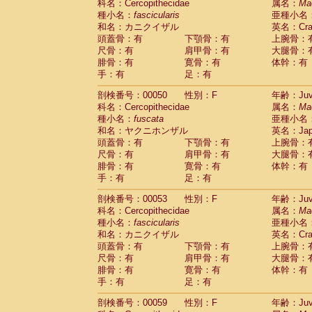
科名：Cercopithecidae
属名：
Ma
Cercopithecidae
Trachypithecus franc
種小名：
fascicularis
亜種小名
Cercopithecidae
Trachypithecus obsc
和名：カニクイザル
英名：Crab
Cercopithecidae
Trachypithecus pilea
頭蓋骨：有
下顎骨：有
上腕骨：
Cercopithecidae
Colobinae
spp.
尺骨：有
肩甲骨：有
大腿骨：
(0)
Cercopithecidae
Presbytesinae
spp.
腓骨：有
寛骨：有
体幹：有
(0)
手：有
Cercopithecidae
足：有
Cercopithecidae
spp
Hylobatidae
Hoolock hoolock
(1)
剖検番号：00050
性別：F
年齢：Juve
Hylobatidae
Hylobates agilis
(0)
科名：Cercopithecidae
属名：
Ma
Hylobatidae
Hylobates klossii
(0)
種小名：
fuscata
亜種小名
Hylobatidae
Hylobates lar
(9)
和名：ヤクニホンザル
英名：Japa
Hylobatidae
Hylobates moloch
(2)
頭蓋骨：有
下顎骨：有
上腕骨：
Hylobatidae
Hylobates muelleri
(0)
尺骨：有
肩甲骨：有
大腿骨：
Hylobatidae
Hylobates pileatus
(3)
腓骨：有
寛骨：有
体幹：有
Hylobatidae
Hylobates
spp.
手：有
足：有
(3)
Hylobatidae
Hylobates
hybrid
(1)
剖検番号：00053
性別：F
年齢：Juve
Hylobatidae
Nomascus concolor
(0)
科名：Cercopithecidae
属名：
Ma
Hylobatidae
Symphalangus syndactyl
種小名：
fascicularis
亜種小名
Hominidae
Pongo pygmaeus
(0)
和名：カニクイザル
英名：Crab
Hominidae
Pan troglodytes
(0)
頭蓋骨：有
下顎骨：有
上腕骨：
Hominidae
Gorilla gorilla beringei
(0)
尺骨：有
肩甲骨：有
大腿骨：
Hominidae
Gorilla gorilla gorilla
(0)
腓骨：有
寛骨：有
体幹：有
Primates misc.
(0)
手：有
足：有
Scandentia
Dendrogale melanura
(0)
Scandentia
Ptilocercus lowii
剖検番号：00059
性別：F
年齢：Juve
(0)