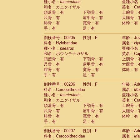
種小名：
fascicularis
亜種小名
和名：カニクイザル
英名：Crab
頭蓋骨：有
下顎骨：有
上腕骨：
尺骨：有
肩甲骨：有
大腿骨：
腓骨：有
寛骨：有
体幹：有
手：有
足：有
剖検番号：00205
性別：F
年齢：Juve
科名：Hylobatidae
属名：
Hy
種小名：
pileatus
亜種小名
和名：ボウシテナガザル
英名：Capp
頭蓋骨：有
下顎骨：有
上腕骨：
尺骨：有
肩甲骨：有
大腿骨：
腓骨：有
寛骨：有
体幹：有
手：有
足：有
剖検番号：00206
性別：F
年齢：Adu
科名：Cercopithecidae
属名：
Ma
種小名：
fascicularis
亜種小名
和名：カニクイザル
英名：Crab
頭蓋骨：有
下顎骨：有
上腕骨：
尺骨：有
肩甲骨：有
大腿骨：
腓骨：有
寛骨：有
体幹：有
手：有
足：有
剖検番号：00207
性別：F
年齢：Adu
科名：Cercopithecidae
属名：
Ma