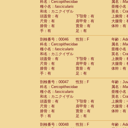
科名：Cercopithecidae
属名：
Ma
Cercopithecidae
Cercopithecus lhoest
種小名：
fascicularis
亜種小名
Cercopithecidae
Cercopithecus mitis
(1
和名：カニクイザル
英名：Crab
Cercopithecidae
Cercopithecus mitis 
頭蓋骨：有
下顎骨：有
上腕骨：
Cercopithecidae
Cercopithecus mitis 
尺骨：有
肩甲骨：有
大腿骨：
Cercopithecidae
Cercopithecus mona
腓骨：有
寛骨：有
体幹：有
Cercopithecidae
Cercopithecus negle
手：有
足：有
Cercopithecidae
Cercopithecus nigrovi
剖検番号：00046
性別：F
年齢：Adu
Cercopithecidae
Cercopithecus petauri
科名：Cercopithecidae
属名：
Ma
Cercopithecidae
Cercopithecus
spp.
(0)
種小名：
fascicularis
亜種小名
Cercopithecidae
Chlorocebus aethiop
和名：カニクイザル
英名：Crab
Cercopithecidae
Chlorocebus pygeryt
頭蓋骨：有
下顎骨：有
上腕骨：
Cercopithecidae
Erythrocebus patas
(3
尺骨：有
肩甲骨：有
大腿骨：
Cercopithecidae
Miopithecus talapoin
腓骨：有
寛骨：有
体幹：有
Cercopithecidae
Cercopithecinae
spp
手：有
足：有
Cercopithecidae
Colobus angolensis
(0
Cercopithecidae
Colobus guereza
剖検番号：00047
性別：F
年齢：Juve
(0)
Cercopithecidae
Colobus polykomos
科名：Cercopithecidae
属名：
Ma
(0
種小名：
Cercopithecidae
fascicularis
Piliocolobus badius
亜種小名
(0
和名：カニクイザル
英名：Crab
Cercopithecidae
Kasi senex vetulus
(1)
頭蓋骨：有
下顎骨：有
上腕骨：
Cercopithecidae
Kasi senex
(1)
尺骨：有
肩甲骨：有
大腿骨：
Cercopithecidae
Nasalis larvatus
(0)
腓骨：有
寛骨：有
体幹：有
Cercopithecidae
Presbytes melaloph
手：有
足：有
Cercopithecidae
Pygathrix nemaeus
(0)
Cercopithecidae
Semnopithecus entel
剖検番号：00048
性別：F
年齢：Adu
Cercopithecidae
Trachypithecus crista