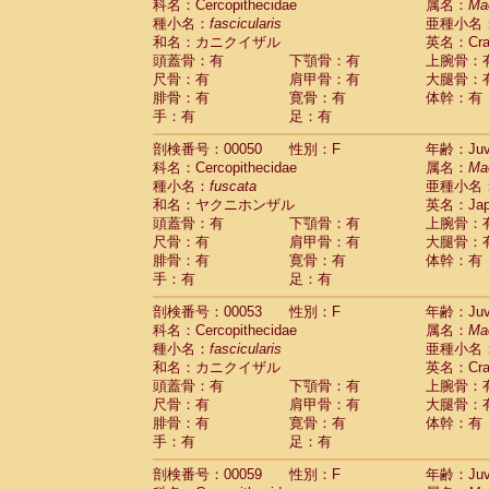
科名：Cercopithecidae
属名：
Ma
Cercopithecidae
Trachypithecus franc
種小名：
fascicularis
亜種小名
Cercopithecidae
Trachypithecus obsc
和名：カニクイザル
英名：Crab
Cercopithecidae
Trachypithecus pilea
頭蓋骨：有
下顎骨：有
上腕骨：
Cercopithecidae
Colobinae
spp.
尺骨：有
肩甲骨：有
大腿骨：
(0)
Cercopithecidae
Presbytesinae
spp.
腓骨：有
寛骨：有
体幹：有
(0)
手：有
Cercopithecidae
足：有
Cercopithecidae
spp
Hylobatidae
Hoolock hoolock
(1)
剖検番号：00050
性別：F
年齢：Juve
Hylobatidae
Hylobates agilis
(0)
科名：Cercopithecidae
属名：
Ma
Hylobatidae
Hylobates klossii
(0)
種小名：
fuscata
亜種小名
Hylobatidae
Hylobates lar
(9)
和名：ヤクニホンザル
英名：Japa
Hylobatidae
Hylobates moloch
(2)
頭蓋骨：有
下顎骨：有
上腕骨：
Hylobatidae
Hylobates muelleri
(0)
尺骨：有
肩甲骨：有
大腿骨：
Hylobatidae
Hylobates pileatus
(3)
腓骨：有
寛骨：有
体幹：有
Hylobatidae
Hylobates
spp.
手：有
足：有
(3)
Hylobatidae
Hylobates
hybrid
(1)
剖検番号：00053
性別：F
年齢：Juve
Hylobatidae
Nomascus concolor
(0)
科名：Cercopithecidae
属名：
Ma
Hylobatidae
Symphalangus syndactyl
種小名：
fascicularis
亜種小名
Hominidae
Pongo pygmaeus
(0)
和名：カニクイザル
英名：Crab
Hominidae
Pan troglodytes
(0)
頭蓋骨：有
下顎骨：有
上腕骨：
Hominidae
Gorilla gorilla beringei
(0)
尺骨：有
肩甲骨：有
大腿骨：
Hominidae
Gorilla gorilla gorilla
(0)
腓骨：有
寛骨：有
体幹：有
Primates misc.
(0)
手：有
足：有
Scandentia
Dendrogale melanura
(0)
Scandentia
Ptilocercus lowii
剖検番号：00059
性別：F
年齢：Juve
(0)