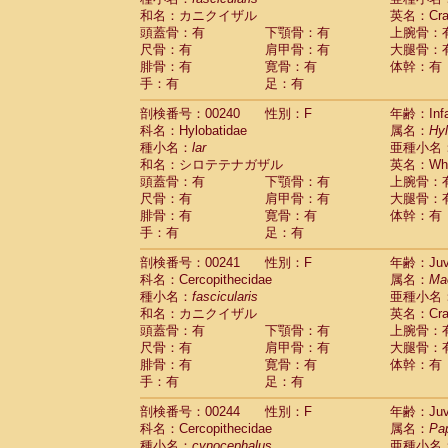
和名：カニクイザル
英名：Crab
頭蓋骨：有
下顎骨：有
上腕骨：
尺骨：有
肩甲骨：有
大腿骨：
腓骨：有
寛骨：有
体幹：有
手：有
足：有
剖検番号：00240
性別：F
年齢：Infa
科名：Hylobatidae
属名：
Hy
種小名：
lar
亜種小名
和名：シロテテナガザル
英名：Whit
頭蓋骨：有
下顎骨：有
上腕骨：
尺骨：有
肩甲骨：有
大腿骨：
腓骨：有
寛骨：有
体幹：有
手：有
足：有
剖検番号：00241
性別：F
年齢：Juve
科名：Cercopithecidae
属名：
Ma
種小名：
fascicularis
亜種小名
和名：カニクイザル
英名：Crab
頭蓋骨：有
下顎骨：有
上腕骨：
尺骨：有
肩甲骨：有
大腿骨：
腓骨：有
寛骨：有
体幹：有
手：有
足：有
剖検番号：00244
性別：F
年齢：Juve
科名：Cercopithecidae
属名：
Pa
種小名：
cynocephalus
亜種小名