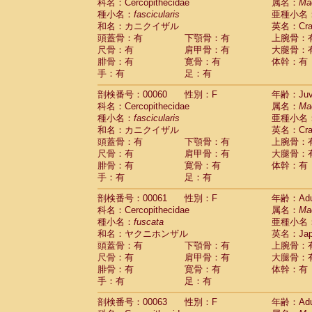
Scandentia
Tupaia glis
科名：Cercopithecidae
属名：
Ma
(1)
Scandentia
Tupaia gracilis
種小名：
fascicularis
亜種小名
(0)
Scandentia
Tupaia minor
和名：カニクイザル
英名：Crab
(0)
頭蓋骨：有
下顎骨：有
上腕骨：
尺骨：有
肩甲骨：有
大腿骨：
腓骨：有
寛骨：有
体幹：有
手：有
足：有
剖検番号：00060
性別：F
年齢：Juve
科名：Cercopithecidae
属名：
Ma
種小名：
fascicularis
亜種小名
和名：カニクイザル
英名：Crab
頭蓋骨：有
下顎骨：有
上腕骨：
尺骨：有
肩甲骨：有
大腿骨：
腓骨：有
寛骨：有
体幹：有
手：有
足：有
剖検番号：00061
性別：F
年齢：Adu
科名：Cercopithecidae
属名：
Ma
種小名：
fuscata
亜種小名
和名：ヤクニホンザル
英名：Japa
頭蓋骨：有
下顎骨：有
上腕骨：
尺骨：有
肩甲骨：有
大腿骨：
腓骨：有
寛骨：有
体幹：有
手：有
足：有
剖検番号：00063
性別：F
年齢：Adu