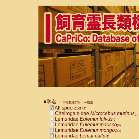
■学名：
※複数選択可・or検索
All species
(844)
Cheirogaleidae
Microcebus murinus
(0)
Lemuridae
Eulemur fulvus
(0)
Lemuridae
Eulemur macaco
(0)
Lemuridae
Eulemur mongoz
(1)
Lemuridae
Lemur catta
(2)