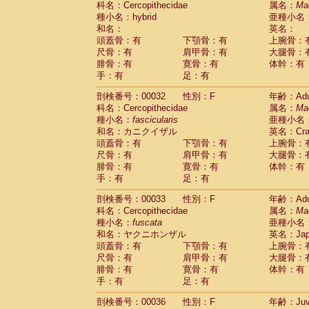
科名：Cercopithecidae
属名：
Ma
Pitheciidae
Callicebus cupreus
(2)
種小名：hybrid
亜種小名
Pitheciidae
Callicebus donacophilus
(0
和名：
英名：
Pitheciidae
Callicebus moloch
(0)
頭蓋骨：有
下顎骨：有
上腕骨：
Pitheciidae
Callicebus torquatus
(0)
尺骨：有
肩甲骨：有
大腿骨：
Pitheciidae
Callicebus
spp.
(0)
腓骨：有
寛骨：有
体幹：有
Pitheciidae
Chiropotes satanas
(1)
手：有
足：有
Pitheciidae
Pithecia monachus
(0)
Pitheciidae
Pithecia pithecia
剖検番号：00032
性別：F
年齢：Adu
(0)
Cercopithecidae
Cercocebus agilis
科名：Cercopithecidae
属名：
Ma
(0)
Cercopithecidae
Cercocebus galeritus
種小名：
fascicularis
亜種小名
和名：カニクイザル
Cercopithecidae
Cercocebus torquatu
英名：Crab
頭蓋骨：有
下顎骨：有
上腕骨：
Cercopithecidae
Cercocebus torquatus
尺骨：有
肩甲骨：有
大腿骨：
Cercopithecidae
Cercocebus torquatu
腓骨：有
寛骨：有
体幹：有
Cercopithecidae
Cercocebus
hybrid
(2)
手：有
足：有
Cercopithecidae
Cercocebus
spp.
(0)
Cercopithecidae
Lophocebus albigen
剖検番号：00033
性別：F
年齢：Adu
Cercopithecidae
Papio anubis
(0)
科名：Cercopithecidae
属名：
Ma
Cercopithecidae
Papio cynocephalus
(
種小名：
fuscata
亜種小名
Cercopithecidae
Papio hamadryas
和名：ヤクニホンザル
英名：Japa
(1)
Cercopithecidae
Papio papio
頭蓋骨：有
下顎骨：有
上腕骨：
(0)
Cercopithecidae
Papio
spp.
尺骨：有
肩甲骨：有
大腿骨：
(0)
Cercopithecidae
Mandrillus leucopha
腓骨：有
寛骨：有
体幹：有
Cercopithecidae
Mandrillus sphinx
手：有
足：有
(0)
Cercopithecidae
Theropithecus gelad
剖検番号：00036
性別：F
年齢：Juve
Cercopithecidae
Macaca arctoides
(3)