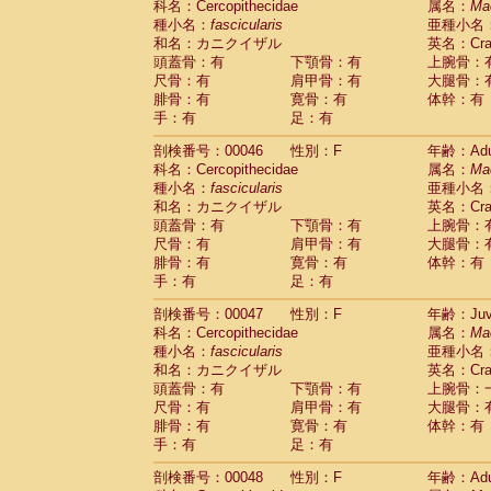
科名：Cercopithecidae
属名：
Ma
Cercopithecidae
Cercopithecus lhoest
種小名：
fascicularis
亜種小名
Cercopithecidae
Cercopithecus mitis
(1
和名：カニクイザル
英名：Crab
Cercopithecidae
Cercopithecus mitis 
頭蓋骨：有
下顎骨：有
上腕骨：
Cercopithecidae
Cercopithecus mitis 
尺骨：有
肩甲骨：有
大腿骨：
Cercopithecidae
Cercopithecus mona
腓骨：有
寛骨：有
体幹：有
Cercopithecidae
Cercopithecus negle
手：有
足：有
Cercopithecidae
Cercopithecus nigrovi
剖検番号：00046
性別：F
年齢：Adu
Cercopithecidae
Cercopithecus petauri
科名：Cercopithecidae
属名：
Ma
Cercopithecidae
Cercopithecus
spp.
(0)
種小名：
fascicularis
亜種小名
Cercopithecidae
Chlorocebus aethiop
和名：カニクイザル
英名：Crab
Cercopithecidae
Chlorocebus pygeryt
頭蓋骨：有
下顎骨：有
上腕骨：
Cercopithecidae
Erythrocebus patas
(3
尺骨：有
肩甲骨：有
大腿骨：
Cercopithecidae
Miopithecus talapoin
腓骨：有
寛骨：有
体幹：有
Cercopithecidae
Cercopithecinae
spp
手：有
足：有
Cercopithecidae
Colobus angolensis
(0
Cercopithecidae
Colobus guereza
剖検番号：00047
性別：F
年齢：Juve
(0)
Cercopithecidae
Colobus polykomos
科名：Cercopithecidae
属名：
Ma
(0
種小名：
Cercopithecidae
fascicularis
Piliocolobus badius
亜種小名
(0
和名：カニクイザル
英名：Crab
Cercopithecidae
Kasi senex vetulus
(1)
頭蓋骨：有
下顎骨：有
上腕骨：
Cercopithecidae
Kasi senex
(1)
尺骨：有
肩甲骨：有
大腿骨：
Cercopithecidae
Nasalis larvatus
(0)
腓骨：有
寛骨：有
体幹：有
Cercopithecidae
Presbytes melaloph
手：有
足：有
Cercopithecidae
Pygathrix nemaeus
(0)
Cercopithecidae
Semnopithecus entel
剖検番号：00048
性別：F
年齢：Adu
Cercopithecidae
Trachypithecus crista