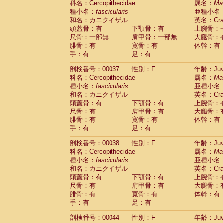
科名：Cercopithecidae
属名：
Ma
Cercopithecidae
Macaca assamensis
(
種小名：
fascicularis
亜種小名
Cercopithecidae
Macaca brunnescen
和名：カニクイザル
英名：Crab
Cercopithecidae
Macaca cyclopis
(17)
頭蓋骨：有
下顎骨：有
上腕骨：
Cercopithecidae
Macaca fascicularis
(3
尺骨：一部無
肩甲骨：一部無
大腿骨：
Cercopithecidae
Macaca fuscaca fusc
腓骨：有
寛骨：有
体幹：有
Cercopithecidae
Macaca fuscata yaku
手：有
足：有
Cercopithecidae
Macaca fuscata
hybr
剖検番号：00037
Cercopithecidae
性別：F
Macaca maura
年齢：Juve
(3)
科名：Cercopithecidae
属名：
Ma
Cercopithecidae
Macaca mulatta
(56)
種小名：
fascicularis
亜種小名
Cercopithecidae
Macaca nemestrina
(3
和名：カニクイザル
英名：Crab
Cercopithecidae
Macaca nigra
(0)
頭蓋骨：有
下顎骨：有
上腕骨：
Cercopithecidae
Macaca radiata
(27)
尺骨：有
肩甲骨：有
大腿骨：
Cercopithecidae
Macaca silenus
(0)
腓骨：有
寛骨：有
体幹：有
Cercopithecidae
Macaca sinica
(1)
手：有
足：有
Cercopithecidae
Macaca sylvanus
(0)
Cercopithecidae
Macaca thibetana
剖検番号：00038
性別：F
年齢：Juve
(0)
Cercopithecidae
Macaca tonkeana
科名：Cercopithecidae
属名：
Ma
(0)
Cercopithecidae
Macaca
hybrid
種小名：
fascicularis
亜種小名
(1)
Cercopithecidae
Macaca
spp.
和名：カニクイザル
英名：Crab
(0)
Cercopithecidae
Allenopithecus nigrov
頭蓋骨：有
下顎骨：有
上腕骨：
尺骨：有
Cercopithecidae
肩甲骨：有
Cercopithecus ascan
大腿骨：
腓骨：有
寛骨：有
体幹：有
Cercopithecidae
Cercopithecus ascan
手：有
足：有
Cercopithecidae
Cercopithecus ceph
Cercopithecidae
Cercopithecus diana
剖検番号：00044
性別：F
年齢：Juve
Cercopithecidae
Cercopithecus hamly