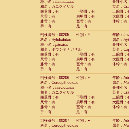
種小名：
fascicularis
亜種小名
和名：カニクイザル
英名：Crab
頭蓋骨：有
下顎骨：有
上腕骨：
尺骨：有
肩甲骨：有
大腿骨：
腓骨：有
寛骨：有
体幹：有
手：有
足：有
剖検番号：00205
性別：F
年齢：Juve
科名：Hylobatidae
属名：
Hy
種小名：
pileatus
亜種小名
和名：ボウシテナガザル
英名：Capp
頭蓋骨：有
下顎骨：有
上腕骨：
尺骨：有
肩甲骨：有
大腿骨：
腓骨：有
寛骨：有
体幹：有
手：有
足：有
剖検番号：00206
性別：F
年齢：Adu
科名：Cercopithecidae
属名：
Ma
種小名：
fascicularis
亜種小名
和名：カニクイザル
英名：Crab
頭蓋骨：有
下顎骨：有
上腕骨：
尺骨：有
肩甲骨：有
大腿骨：
腓骨：有
寛骨：有
体幹：有
手：有
足：有
剖検番号：00207
性別：F
年齢：Adu
科名：Cercopithecidae
属名：
Ma