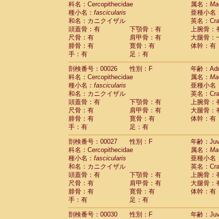
科名：Cercopithecidae
Cebidae
Saguinus midas
属名：
Ma
(0)
種小名：
fascicularis
亜種小名
Cebidae
Saguinus mystax
(2)
和名：カニクイザル
英名：Crab
Cebidae
Saguinus nigricollis
(22)
頭蓋骨：有
下顎骨：有
上腕骨：
Cebidae
Saguinus oedipus
(11)
尺骨：有
肩甲骨：有
大腿骨：
Cebidae
Saguinus weddelli
(0)
腓骨：有
寛骨：有
体幹：有
Cebidae
Saguinus
spp.
(0)
手：有
足：有
Cebidae
Aotus trivirgatus
(2)
Cebidae
Cebus albifrons
(2)
剖検番号：00026
性別：F
年齢：Adu
Cebidae
Cebus apella
科名：Cercopithecidae
(2)
属名：
Ma
Cebidae
Cebus capucinus
種小名：
fascicularis
亜種小名
(1)
Cebidae
Cebus nigrivittatus
和名：カニクイザル
英名：Crab
(0)
Cebidae
Cebus
spp.
頭蓋骨：有
下顎骨：有
上腕骨：
(0)
Cebidae
Saimiri boliviensis
尺骨：有
肩甲骨：有
大腿骨：
(0)
腓骨：有
Cebidae
Saimiri sciureus
寛骨：有
体幹：有
(14)
手：有
足：有
Atelidae
Alouatta caraya
(0)
Atelidae
Alouatta fusca
(0)
剖検番号：00027
性別：F
年齢：Juve
Atelidae
Alouatta seniculus
(0)
科名：Cercopithecidae
属名：
Ma
Atelidae
Alouatta
spp.
(1)
種小名：
fascicularis
亜種小名
Atelidae
Ateles belzebuth
(0)
和名：カニクイザル
英名：Crab
Atelidae
Ateles geoffroyi
(2)
頭蓋骨：有
下顎骨：有
上腕骨：
Atelidae
Ateles paniscus
(6)
尺骨：有
肩甲骨：有
大腿骨：
Atelidae
Ateles
spp.
腓骨：有
寛骨：有
(0)
体幹：有
Atelidae
Lagothrix lagothricha
手：有
足：有
(3)
Atelidae
Lagothrix lagothricha cana
(0)
剖検番号：00030
性別：F
年齢：Juve
Pitheciidae
Cacajao calvus rubicundu