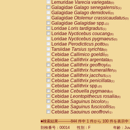
Lemuridae
Varecia variegata
(0)
Galagidae
Galago senegalensis
(1)
Galagidae
Galago demidovii
(0)
Galagidae
Otolemur crassicaudatus
(0)
Galagidae
Galagidae
spp.
(1)
Loridae
Loris tardigradus
(1)
Loridae
Nycticebus coucang
(6)
Loridae
Nycticebus pygmaeus
(0)
Loridae
Perodicticus potto
(0)
Tarsiidae
Tarsius syrichta
(0)
Cebidae
Callimico goeldii
(0)
Cebidae
Callithrix argentata
(0)
Cebidae
Callithrix geoffroyi
(6)
Cebidae
Callithrix humeralifer
(0)
Cebidae
Callithrix jacchus
(12)
Cebidae
Callithrix penicillata
(1)
Cebidae
Callithrix
spp.
(0)
Cebidae
Cebuella pygmaea
(4)
Cebidae
Leontopithecus rosalia
(6)
Cebidae
Saguinus bicolor
(1)
Cebidae
Saguinus fuscicollis
(0)
Cebidae
Saguinus geoffroyi
(1)
Cebidae
Saguinus imperator
(0)
■検索結果-----------844 件中 1 件から 100 件を表示中
Cebidae
Saguinus labiatus
(0)
Cebidae
Saguinus leucopus
剖検番号：00014
性別：F
年齢：Juve
(2)