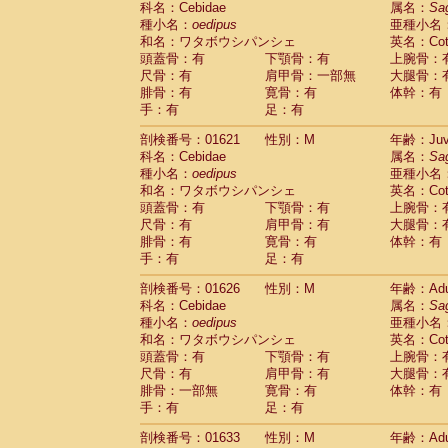
科名：Cebidae
属名：
Sa
Pitheciidae
Callicebus cupreus
(0)
種小名：
oedipus
亜種小名
Pitheciidae
Callicebus donacophilus
(0
和名：ワタボウシパンシェ
英名：Cotto
Pitheciidae
Callicebus moloch
(0)
頭蓋骨：有
下顎骨：有
上腕骨：
Pitheciidae
Callicebus torquatus
(0)
尺骨：有
肩甲骨：一部無
大腿骨：
Pitheciidae
Callicebus
spp.
(0)
腓骨：有
寛骨：有
体幹：有
Pitheciidae
Chiropotes satanas
(1)
手：有
足：有
Pitheciidae
Pithecia monachus
(3)
Pitheciidae
Pithecia pithecia
剖検番号：01621
性別：M
年齢：Juve
(0)
Cercopithecidae
Cercocebus agilis
科名：Cebidae
属名：
Sa
(0)
Cercopithecidae
Cercocebus galeritus
種小名：
oedipus
亜種小名
和名：ワタボウシパンシェ
Cercopithecidae
Cercocebus torquatu
英名：Cotto
頭蓋骨：有
下顎骨：有
上腕骨：
Cercopithecidae
Cercocebus torquatus
尺骨：有
肩甲骨：有
大腿骨：
Cercopithecidae
Cercocebus torquatu
腓骨：有
寛骨：有
体幹：有
Cercopithecidae
Cercocebus
hybrid
(0)
手：有
足：有
Cercopithecidae
Cercocebus
spp.
(0)
Cercopithecidae
Lophocebus albigen
剖検番号：01626
性別：M
年齢：Adu
Cercopithecidae
Papio anubis
(0)
科名：Cebidae
属名：
Sa
Cercopithecidae
Papio cynocephalus
(
種小名：
oedipus
亜種小名
Cercopithecidae
Papio hamadryas
和名：ワタボウシパンシェ
英名：Cotto
(1)
Cercopithecidae
Papio papio
頭蓋骨：有
下顎骨：有
上腕骨：
(0)
Cercopithecidae
Papio
spp.
尺骨：有
肩甲骨：有
大腿骨：
(0)
Cercopithecidae
Mandrillus leucopha
腓骨：一部無
寛骨：有
体幹：有
Cercopithecidae
Mandrillus sphinx
手：有
足：有
(0)
Cercopithecidae
Theropithecus gelad
剖検番号：01633
性別：M
年齢：Adu
Cercopithecidae
Macaca arctoides
(1)