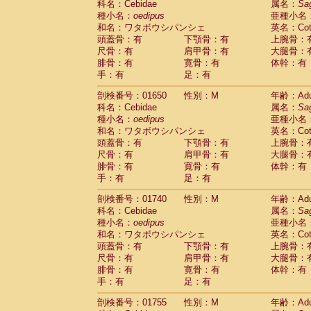
科名：Cebidae
属名：
Sa
Cercopithecidae
Cercopithecus lhoest
種小名：
oedipus
亜種小名
Cercopithecidae
Cercopithecus mitis
(0
和名：ワタボウシパンシェ
英名：Cotto
Cercopithecidae
Cercopithecus mitis 
頭蓋骨：有
下顎骨：有
上腕骨：
Cercopithecidae
Cercopithecus mitis 
尺骨：有
肩甲骨：有
大腿骨：
Cercopithecidae
Cercopithecus mona
腓骨：有
寛骨：有
体幹：有
Cercopithecidae
Cercopithecus negle
手：有
足：有
Cercopithecidae
Cercopithecus nigrovi
剖検番号：01650
性別：M
年齢：Adu
Cercopithecidae
Cercopithecus petauri
科名：Cebidae
属名：
Sa
Cercopithecidae
Cercopithecus
spp.
(0)
種小名：
oedipus
亜種小名
Cercopithecidae
Chlorocebus aethiop
和名：ワタボウシパンシェ
英名：Cotto
Cercopithecidae
Chlorocebus pygeryt
頭蓋骨：有
下顎骨：有
上腕骨：
Cercopithecidae
Erythrocebus patas
(1
尺骨：有
肩甲骨：有
大腿骨：
Cercopithecidae
Miopithecus talapoin
腓骨：有
寛骨：有
体幹：有
Cercopithecidae
Cercopithecinae
spp
手：有
足：有
Cercopithecidae
Colobus angolensis
(0
Cercopithecidae
Colobus guereza
剖検番号：01740
性別：M
年齢：Adu
(0)
Cercopithecidae
Colobus polykomos
科名：Cebidae
属名：
Sa
(0
種小名：
Cercopithecidae
oedipus
Piliocolobus badius
亜種小名
(0
和名：ワタボウシパンシェ
英名：Cotto
Cercopithecidae
Kasi senex vetulus
(0)
頭蓋骨：有
下顎骨：有
上腕骨：
Cercopithecidae
Kasi senex
(0)
尺骨：有
肩甲骨：有
大腿骨：
Cercopithecidae
Nasalis larvatus
(0)
腓骨：有
寛骨：有
体幹：有
Cercopithecidae
Presbytes melaloph
手：有
足：有
Cercopithecidae
Pygathrix nemaeus
(0)
Cercopithecidae
Semnopithecus entel
剖検番号：01755
性別：M
年齢：Adu
Cercopithecidae
Trachypithecus crista