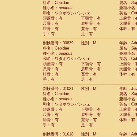
科名：Cebidae
Cebidae
Saguinus midas
属名：
Sa
(0)
種小名：
oedipus
亜種小名
Cebidae
Saguinus mystax
(1)
和名：ワタボウシパンシェ
英名：Cotto
Cebidae
Saguinus nigricollis
(12)
頭蓋骨：有
下顎骨：有
上腕骨：
Cebidae
Saguinus oedipus
(19)
尺骨：有
肩甲骨：有
大腿骨：
Cebidae
Saguinus weddelli
(0)
腓骨：有
寛骨：有
体幹：有
Cebidae
Saguinus
spp.
(0)
手：有
足：有
Cebidae
Aotus trivirgatus
(3)
Cebidae
Cebus albifrons
(1)
剖検番号：00839
性別：M
年齢：Adu
Cebidae
Cebus apella
科名：Cebidae
(6)
属名：
Sa
Cebidae
Cebus capucinus
種小名：
oedipus
亜種小名
(0)
Cebidae
Cebus nigrivittatus
和名：ワタボウシパンシェ
英名：Cotto
(1)
Cebidae
Cebus
spp.
頭蓋骨：有
下顎骨：有
上腕骨：
(0)
Cebidae
Saimiri boliviensis
尺骨：有
肩甲骨：有
大腿骨：
(0)
腓骨：有
Cebidae
Saimiri sciureus
寛骨：有
体幹：有
(7)
手：有
足：有
Atelidae
Alouatta caraya
(0)
Atelidae
Alouatta fusca
(1)
剖検番号：01021
性別：M
年齢：Juve
Atelidae
Alouatta seniculus
(1)
科名：Cebidae
属名：
Sa
Atelidae
Alouatta
spp.
(0)
種小名：
oedipus
亜種小名
Atelidae
Ateles belzebuth
(0)
和名：ワタボウシパンシェ
英名：Cotto
Atelidae
Ateles geoffroyi
(3)
頭蓋骨：有
下顎骨：有
上腕骨：
Atelidae
Ateles paniscus
(3)
尺骨：有
肩甲骨：有
大腿骨：
Atelidae
Ateles
spp.
腓骨：有
寛骨：有
(0)
体幹：有
Atelidae
Lagothrix lagothricha
手：有
足：有
(5)
Atelidae
Lagothrix lagothricha cana
(0)
剖検番号：01618
性別：M
年齢：Adu
Pitheciidae
Cacajao calvus rubicundu