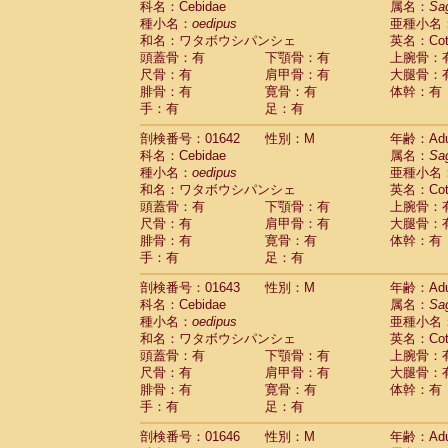
科名：Cebidae
属名：
Sa
Cercopithecidae
Macaca assamensis
(
種小名：
oedipus
亜種小名
Cercopithecidae
Macaca brunnescen
和名：ワタボウシパンシェ
英名：Cotto
Cercopithecidae
Macaca cyclopis
(6)
頭蓋骨：有
下顎骨：有
上腕骨：
Cercopithecidae
Macaca fascicularis
(1
尺骨：有
肩甲骨：有
大腿骨：
Cercopithecidae
Macaca fuscaca fusc
腓骨：有
寛骨：有
体幹：有
Cercopithecidae
Macaca fuscata yaku
手：有
足：有
Cercopithecidae
Macaca fuscata
hybr
剖検番号：01642
Cercopithecidae
性別：M
Macaca maura
年齢：Adu
(1)
科名：Cebidae
属名：
Sa
Cercopithecidae
Macaca mulatta
(47)
種小名：
oedipus
亜種小名
Cercopithecidae
Macaca nemestrina
(3
和名：ワタボウシパンシェ
英名：Cotto
Cercopithecidae
Macaca nigra
(1)
頭蓋骨：有
下顎骨：有
上腕骨：
Cercopithecidae
Macaca radiata
(8)
尺骨：有
肩甲骨：有
大腿骨：
Cercopithecidae
Macaca silenus
(1)
腓骨：有
寛骨：有
体幹：有
Cercopithecidae
Macaca sinica
(0)
手：有
足：有
Cercopithecidae
Macaca sylvanus
(2)
Cercopithecidae
Macaca thibetana
剖検番号：01643
性別：M
年齢：Adu
(0)
Cercopithecidae
Macaca tonkeana
科名：Cebidae
属名：
Sa
(0)
Cercopithecidae
Macaca
hybrid
種小名：
oedipus
亜種小名
(1)
Cercopithecidae
Macaca
spp.
和名：ワタボウシパンシェ
英名：Cotto
(0)
Cercopithecidae
Allenopithecus nigrov
頭蓋骨：有
下顎骨：有
上腕骨：
尺骨：有
Cercopithecidae
肩甲骨：有
Cercopithecus ascan
大腿骨：
腓骨：有
寛骨：有
体幹：有
Cercopithecidae
Cercopithecus ascan
手：有
足：有
Cercopithecidae
Cercopithecus ceph
Cercopithecidae
Cercopithecus diana
剖検番号：01646
性別：M
年齢：Adu
Cercopithecidae
Cercopithecus hamly