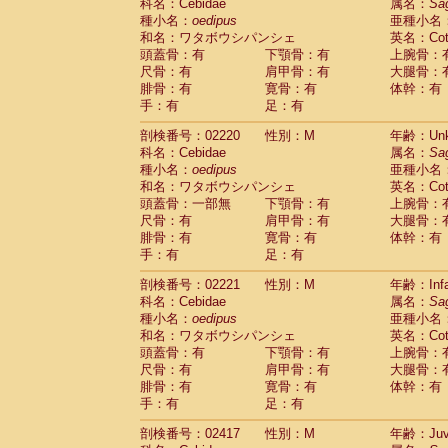
Scandentia
Tupaia glis
科名：Cebidae
属名：
Sa
(0)
Scandentia
Tupaia gracilis
種小名：
oedipus
亜種小名
(0)
Scandentia
Tupaia minor
和名：ワタボウシパンシェ
英名：Cotto
(0)
頭蓋骨：有
下顎骨：有
上腕骨：
尺骨：有
肩甲骨：有
大腿骨：
腓骨：有
寛骨：有
体幹：有
手：有
足：有
剖検番号：02220
性別：M
年齢：Unk
科名：Cebidae
属名：
Sa
種小名：
oedipus
亜種小名
和名：ワタボウシパンシェ
英名：Cotto
頭蓋骨：一部無
下顎骨：有
上腕骨：
尺骨：有
肩甲骨：有
大腿骨：
腓骨：有
寛骨：有
体幹：有
手：有
足：有
剖検番号：02221
性別：M
年齢：Infa
科名：Cebidae
属名：
Sa
種小名：
oedipus
亜種小名
和名：ワタボウシパンシェ
英名：Cotto
頭蓋骨：有
下顎骨：有
上腕骨：
尺骨：有
肩甲骨：有
大腿骨：
腓骨：有
寛骨：有
体幹：有
手：有
足：有
剖検番号：02417
性別：M
年齢：Juve