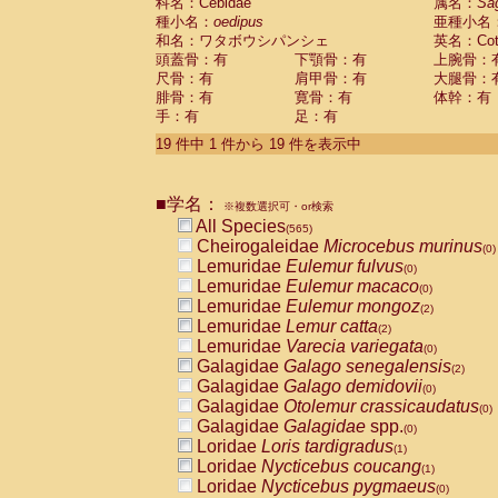
科名：Cebidae
属名：
Sa
種小名：
oedipus
亜種小名
和名：ワタボウシパンシェ
英名：Cotto
頭蓋骨：有
下顎骨：有
上腕骨：
尺骨：有
肩甲骨：有
大腿骨：
腓骨：有
寛骨：有
体幹：有
手：有
足：有
19 件中 1 件から 19 件を表示中
■学名：
※複数選択可・or検索
All Species
(565)
Cheirogaleidae
Microcebus murinus
(0)
Lemuridae
Eulemur fulvus
(0)
Lemuridae
Eulemur macaco
(0)
Lemuridae
Eulemur mongoz
(2)
Lemuridae
Lemur catta
(2)
Lemuridae
Varecia variegata
(0)
Galagidae
Galago senegalensis
(2)
Galagidae
Galago demidovii
(0)
Galagidae
Otolemur crassicaudatus
(0)
Galagidae
Galagidae
spp.
(0)
Loridae
Loris tardigradus
(1)
Loridae
Nycticebus coucang
(1)
Loridae
Nycticebus pygmaeus
(0)