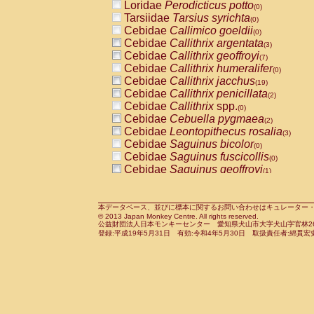
Loridae
Perodicticus potto
(0)
Tarsiidae
Tarsius syrichta
(0)
Cebidae
Callimico goeldii
(0)
Cebidae
Callithrix argentata
(3)
Cebidae
Callithrix geoffroyi
(7)
Cebidae
Callithrix humeralifer
(0)
Cebidae
Callithrix jacchus
(19)
Cebidae
Callithrix penicillata
(2)
Cebidae
Callithrix
spp.
(0)
Cebidae
Cebuella pygmaea
(2)
Cebidae
Leontopithecus rosalia
(3)
Cebidae
Saguinus bicolor
(0)
Cebidae
Saguinus fuscicollis
(0)
Cebidae
Saguinus geoffroyi
(1)
Cebidae
Saguinus imperator
(0)
Cebidae
Saguinus labiatus
(0)
Cebidae
Saguinus leucopus
本データベース、並びに標本に関するお問い合わせはキュレーター・新宅勇太までお願い
(4)
© 2013 Japan Monkey Centre. All rights reserved.
Cebidae
Saguinus midas
(0)
公益財団法人日本モンキーセンター 愛知県犬山市大字犬山字官林26番
Cebidae
Saguinus mystax
登録:平成19年5月31日 有効:令和4年5月30日 取扱責任者:綿貫宏
(1)
Cebidae
Saguinus nigricollis
(12)
Cebidae
Saguinus oedipus
(19)
Cebidae
Saguinus weddelli
(0)
Cebidae
Saguinus
spp.
(0)
Cebidae
Aotus trivirgatus
(3)
Cebidae
Cebus albifrons
(1)