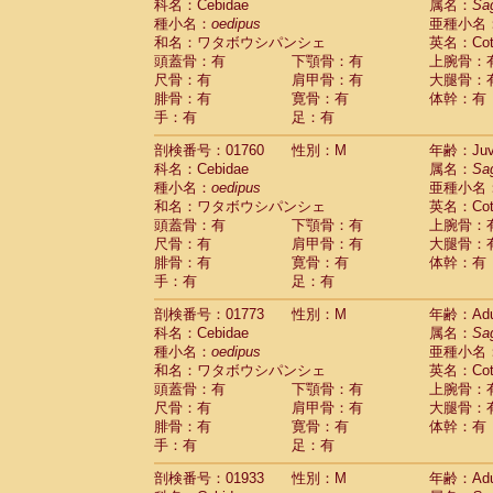
科名：Cebidae
属名：
Sa
Cercopithecidae
Trachypithecus franc
種小名：
oedipus
亜種小名
Cercopithecidae
Trachypithecus obsc
和名：ワタボウシパンシェ
英名：Cotto
Cercopithecidae
Trachypithecus pilea
頭蓋骨：有
下顎骨：有
上腕骨：
Cercopithecidae
Colobinae
spp.
尺骨：有
肩甲骨：有
大腿骨：
(0)
Cercopithecidae
Presbytesinae
spp.
腓骨：有
寛骨：有
体幹：有
(0)
手：有
Cercopithecidae
足：有
Cercopithecidae
spp
Hylobatidae
Hoolock hoolock
(0)
剖検番号：01760
性別：M
年齢：Juve
Hylobatidae
Hylobates agilis
(1)
科名：Cebidae
属名：
Sa
Hylobatidae
Hylobates klossii
(0)
種小名：
oedipus
亜種小名
Hylobatidae
Hylobates lar
(11)
和名：ワタボウシパンシェ
英名：Cotto
Hylobatidae
Hylobates moloch
(0)
頭蓋骨：有
下顎骨：有
上腕骨：
Hylobatidae
Hylobates muelleri
(0)
尺骨：有
肩甲骨：有
大腿骨：
Hylobatidae
Hylobates pileatus
(2)
腓骨：有
寛骨：有
体幹：有
Hylobatidae
Hylobates
spp.
手：有
足：有
(0)
Hylobatidae
Hylobates
hybrid
(0)
剖検番号：01773
性別：M
年齢：Adu
Hylobatidae
Nomascus concolor
(0)
科名：Cebidae
属名：
Sa
Hylobatidae
Symphalangus syndactyl
種小名：
oedipus
亜種小名
Hominidae
Pongo pygmaeus
(0)
和名：ワタボウシパンシェ
英名：Cotto
Hominidae
Pan troglodytes
(1)
頭蓋骨：有
下顎骨：有
上腕骨：
Hominidae
Gorilla gorilla beringei
(0)
尺骨：有
肩甲骨：有
大腿骨：
Hominidae
Gorilla gorilla gorilla
(0)
腓骨：有
寛骨：有
体幹：有
Primates misc.
(0)
手：有
足：有
Scandentia
Dendrogale melanura
(0)
Scandentia
Ptilocercus lowii
剖検番号：01933
性別：M
年齢：Adu
(0)