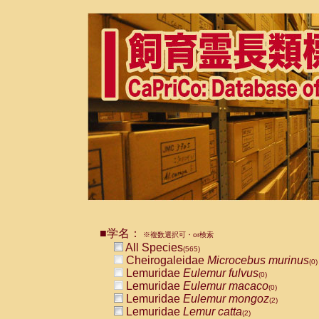
■学名：
※複数選択可・or検索
All Species
(565)
Cheirogaleidae
Microcebus murinus
(0)
Lemuridae
Eulemur fulvus
(0)
Lemuridae
Eulemur macaco
(0)
Lemuridae
Eulemur mongoz
(2)
Lemuridae
Lemur catta
(2)