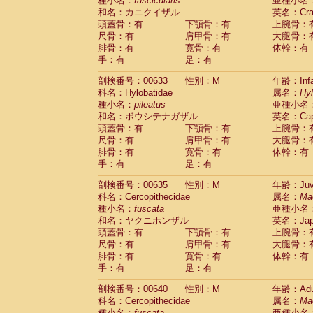
種小名：
fascicularis
亜種小名
和名：カニクイザル
英名：Crab
頭蓋骨：有
下顎骨：有
上腕骨：
尺骨：有
肩甲骨：有
大腿骨：
腓骨：有
寛骨：有
体幹：有
手：有
足：有
剖検番号：00633
性別：M
年齢：Infa
科名：Hylobatidae
属名：
Hy
種小名：
pileatus
亜種小名
和名：ボウシテナガザル
英名：Capp
頭蓋骨：有
下顎骨：有
上腕骨：
尺骨：有
肩甲骨：有
大腿骨：
腓骨：有
寛骨：有
体幹：有
手：有
足：有
剖検番号：00635
性別：M
年齢：Juve
科名：Cercopithecidae
属名：
Ma
種小名：
fuscata
亜種小名
和名：ヤクニホンザル
英名：Japa
頭蓋骨：有
下顎骨：有
上腕骨：
尺骨：有
肩甲骨：有
大腿骨：
腓骨：有
寛骨：有
体幹：有
手：有
足：有
剖検番号：00640
性別：M
年齢：Adu
科名：Cercopithecidae
属名：
Ma
種小名：
fuscata
亜種小名