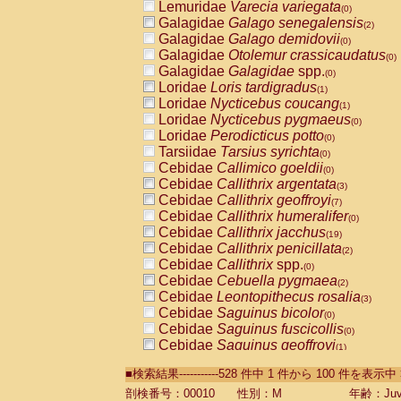
Lemuridae
Varecia variegata
(0)
Galagidae
Galago senegalensis
(2)
Galagidae
Galago demidovii
(0)
Galagidae
Otolemur crassicaudatus
(0)
Galagidae
Galagidae
spp.
(0)
Loridae
Loris tardigradus
(1)
Loridae
Nycticebus coucang
(1)
Loridae
Nycticebus pygmaeus
(0)
Loridae
Perodicticus potto
(0)
Tarsiidae
Tarsius syrichta
(0)
Cebidae
Callimico goeldii
(0)
Cebidae
Callithrix argentata
(3)
Cebidae
Callithrix geoffroyi
(7)
Cebidae
Callithrix humeralifer
(0)
Cebidae
Callithrix jacchus
(19)
Cebidae
Callithrix penicillata
(2)
Cebidae
Callithrix
spp.
(0)
Cebidae
Cebuella pygmaea
(2)
Cebidae
Leontopithecus rosalia
(3)
Cebidae
Saguinus bicolor
(0)
Cebidae
Saguinus fuscicollis
(0)
Cebidae
Saguinus geoffroyi
(1)
Cebidae
Saguinus imperator
(0)
■検索結果-----------528 件中 1 件から 100 件を表示中
Cebidae
Saguinus labiatus
(0)
Cebidae
Saguinus leucopus
剖検番号：00010
性別：M
年齢：Juve
(4)