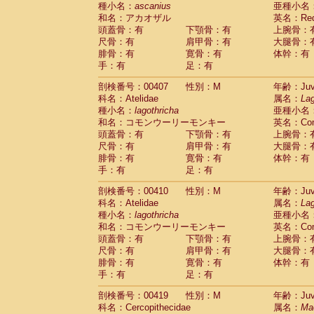
種小名：
ascanius
亜種小名
和名：アカオザル
英名：Red-
頭蓋骨：有
下顎骨：有
上腕骨：
尺骨：有
肩甲骨：有
大腿骨：
腓骨：有
寛骨：有
体幹：有
手：有
足：有
剖検番号：00407
性別：M
年齢：Juve
科名：Atelidae
属名：
Lag
種小名：
lagothricha
亜種小名
和名：コモンウーリーモンキー
英名：Comm
頭蓋骨：有
下顎骨：有
上腕骨：
尺骨：有
肩甲骨：有
大腿骨：
腓骨：有
寛骨：有
体幹：有
手：有
足：有
剖検番号：00410
性別：M
年齢：Juve
科名：Atelidae
属名：
Lag
種小名：
lagothricha
亜種小名
和名：コモンウーリーモンキー
英名：Comm
頭蓋骨：有
下顎骨：有
上腕骨：
尺骨：有
肩甲骨：有
大腿骨：
腓骨：有
寛骨：有
体幹：有
手：有
足：有
剖検番号：00419
性別：M
年齢：Juve
科名：Cercopithecidae
属名：
Ma