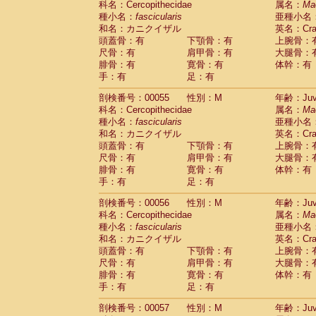
科名：Cercopithecidae
属名：
Ma
Cercopithecidae
Macaca assamensis
(
種小名：
fascicularis
亜種小名
Cercopithecidae
Macaca brunnescen
和名：カニクイザル
英名：Crab
Cercopithecidae
Macaca cyclopis
(6)
頭蓋骨：有
下顎骨：有
上腕骨：
Cercopithecidae
Macaca fascicularis
(1
尺骨：有
肩甲骨：有
大腿骨：
Cercopithecidae
Macaca fuscaca fusc
腓骨：有
寛骨：有
体幹：有
Cercopithecidae
Macaca fuscata yaku
手：有
足：有
Cercopithecidae
Macaca fuscata
hybr
剖検番号：00055
Cercopithecidae
性別：M
Macaca maura
年齢：Juve
(1)
科名：Cercopithecidae
属名：
Ma
Cercopithecidae
Macaca mulatta
(45)
種小名：
fascicularis
亜種小名
Cercopithecidae
Macaca nemestrina
(3
和名：カニクイザル
英名：Crab
Cercopithecidae
Macaca nigra
(1)
頭蓋骨：有
下顎骨：有
上腕骨：
Cercopithecidae
Macaca radiata
(7)
尺骨：有
肩甲骨：有
大腿骨：
Cercopithecidae
Macaca silenus
(0)
腓骨：有
寛骨：有
体幹：有
Cercopithecidae
Macaca sinica
(0)
手：有
足：有
Cercopithecidae
Macaca sylvanus
(2)
Cercopithecidae
Macaca thibetana
剖検番号：00056
性別：M
年齢：Juve
(0)
Cercopithecidae
Macaca tonkeana
科名：Cercopithecidae
属名：
Ma
(0)
Cercopithecidae
Macaca
hybrid
種小名：
fascicularis
亜種小名
(1)
Cercopithecidae
Macaca
spp.
和名：カニクイザル
英名：Crab
(0)
Cercopithecidae
Allenopithecus nigrov
頭蓋骨：有
下顎骨：有
上腕骨：
尺骨：有
Cercopithecidae
肩甲骨：有
Cercopithecus ascan
大腿骨：
腓骨：有
寛骨：有
体幹：有
Cercopithecidae
Cercopithecus ascan
手：有
足：有
Cercopithecidae
Cercopithecus ceph
Cercopithecidae
Cercopithecus diana
剖検番号：00057
性別：M
年齢：Juve
Cercopithecidae
Cercopithecus hamly