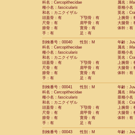
科名：Cercopithecidae
属名：
Ma
Pitheciidae
Callicebus cupreus
(0)
種小名：
fascicularis
亜種小名
Pitheciidae
Callicebus donacophilus
(0
和名：カニクイザル
英名：Crab
Pitheciidae
Callicebus moloch
(0)
頭蓋骨：有
下顎骨：有
上腕骨：
Pitheciidae
Callicebus torquatus
(0)
尺骨：有
肩甲骨：有
大腿骨：
Pitheciidae
Callicebus
spp.
(0)
腓骨：有
寛骨：有
体幹：有
Pitheciidae
Chiropotes satanas
(1)
手：有
足：有
Pitheciidae
Pithecia monachus
(3)
Pitheciidae
Pithecia pithecia
剖検番号：00040
性別：M
年齢：Juve
(0)
Cercopithecidae
Cercocebus agilis
科名：Cercopithecidae
属名：
Ma
(0)
Cercopithecidae
Cercocebus galeritus
種小名：
fascicularis
亜種小名
和名：カニクイザル
Cercopithecidae
Cercocebus torquatu
英名：Crab
頭蓋骨：有
下顎骨：有
上腕骨：
Cercopithecidae
Cercocebus torquatus
尺骨：有
肩甲骨：有
大腿骨：
Cercopithecidae
Cercocebus torquatu
腓骨：有
寛骨：有
体幹：有
Cercopithecidae
Cercocebus
hybrid
(0)
手：有
足：有
Cercopithecidae
Cercocebus
spp.
(0)
Cercopithecidae
Lophocebus albigen
剖検番号：00041
性別：M
年齢：Juve
Cercopithecidae
Papio anubis
(0)
科名：Cercopithecidae
属名：
Ma
Cercopithecidae
Papio cynocephalus
(
種小名：
fascicularis
亜種小名
Cercopithecidae
Papio hamadryas
和名：カニクイザル
英名：Crab
(0)
Cercopithecidae
Papio papio
頭蓋骨：有
下顎骨：有
上腕骨：
(0)
Cercopithecidae
Papio
spp.
尺骨：有
肩甲骨：有
大腿骨：
(0)
Cercopithecidae
Mandrillus leucopha
腓骨：有
寛骨：有
体幹：有
Cercopithecidae
Mandrillus sphinx
手：有
足：有
(0)
Cercopithecidae
Theropithecus gelad
剖検番号：00043
性別：M
年齢：Juve
Cercopithecidae
Macaca arctoides
(1)