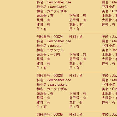
科名：Cercopithecidae
Cebidae
Saguinus midas
属名：
Ma
(0)
種小名：
fascicularis
亜種小名
Cebidae
Saguinus mystax
(1)
和名：カニクイザル
英名：Crab
Cebidae
Saguinus nigricollis
(12)
頭蓋骨：有
下顎骨：有
上腕骨：
Cebidae
Saguinus oedipus
(19)
尺骨：有
肩甲骨：有
大腿骨：
Cebidae
Saguinus weddelli
(0)
腓骨：有
寛骨：有
体幹：有
Cebidae
Saguinus
spp.
(0)
手：有
足：有
Cebidae
Aotus trivirgatus
(3)
Cebidae
Cebus albifrons
(1)
剖検番号：00024
性別：M
年齢：Juve
Cebidae
Cebus apella
科名：Cercopithecidae
(6)
属名：
Ma
Cebidae
Cebus capucinus
種小名：
fuscata
亜種小名
(0)
Cebidae
Cebus nigrivittatus
和名：ニホンザル
英名：Japa
(1)
Cebidae
Cebus
spp.
頭蓋骨：一部有
下顎骨：無
上腕骨：
(0)
Cebidae
Saimiri boliviensis
尺骨：有
肩甲骨：有
大腿骨：
(0)
腓骨：有
Cebidae
Saimiri sciureus
寛骨：有
体幹：有
(7)
手：有
足：有
Atelidae
Alouatta caraya
(0)
Atelidae
Alouatta fusca
(1)
剖検番号：00028
性別：M
年齢：Juve
Atelidae
Alouatta seniculus
(1)
科名：Cercopithecidae
属名：
Ma
Atelidae
Alouatta
spp.
(0)
種小名：
fascicularis
亜種小名
Atelidae
Ateles belzebuth
(0)
和名：カニクイザル
英名：Crab
Atelidae
Ateles geoffroyi
(3)
頭蓋骨：有
下顎骨：有
上腕骨：
Atelidae
Ateles paniscus
(3)
尺骨：有
肩甲骨：有
大腿骨：
Atelidae
Ateles
spp.
腓骨：有
寛骨：有
(0)
体幹：有
Atelidae
Lagothrix lagothricha
手：有
足：有
(5)
Atelidae
Lagothrix lagothricha cana
(0)
剖検番号：00035
性別：M
年齢：Juve
Pitheciidae
Cacajao calvus rubicundu