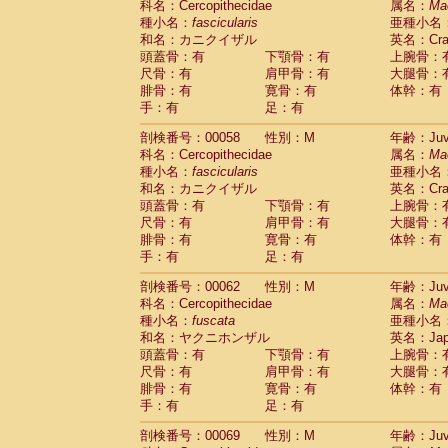
科名：Cercopithecidae
属名：
Ma
Cercopithecidae
Cercopithecus lhoest
種小名：
fascicularis
亜種小名
Cercopithecidae
Cercopithecus mitis
(0
和名：カニクイザル
英名：Crab
Cercopithecidae
Cercopithecus mitis 
頭蓋骨：有
下顎骨：有
上腕骨：
Cercopithecidae
Cercopithecus mitis 
尺骨：有
肩甲骨：有
大腿骨：
Cercopithecidae
Cercopithecus mona
腓骨：有
寛骨：有
体幹：有
Cercopithecidae
Cercopithecus negle
手：有
足：有
Cercopithecidae
Cercopithecus nigrovi
剖検番号：00058
性別：M
年齢：Juve
Cercopithecidae
Cercopithecus petauri
科名：Cercopithecidae
属名：
Ma
Cercopithecidae
Cercopithecus
spp.
(0)
種小名：
fascicularis
亜種小名
Cercopithecidae
Chlorocebus aethiop
和名：カニクイザル
英名：Crab
Cercopithecidae
Chlorocebus pygeryt
頭蓋骨：有
下顎骨：有
上腕骨：
Cercopithecidae
Erythrocebus patas
(1
尺骨：有
肩甲骨：有
大腿骨：
Cercopithecidae
Miopithecus talapoin
腓骨：有
寛骨：有
体幹：有
Cercopithecidae
Cercopithecinae
spp
手：有
足：有
Cercopithecidae
Colobus angolensis
(0
Cercopithecidae
Colobus guereza
剖検番号：00062
性別：M
年齢：Juve
(0)
Cercopithecidae
Colobus polykomos
科名：Cercopithecidae
属名：
Ma
(0
種小名：
Cercopithecidae
fuscata
Piliocolobus badius
亜種小名
(0
和名：ヤクニホンザル
英名：Japa
Cercopithecidae
Kasi senex vetulus
(0)
頭蓋骨：有
下顎骨：有
上腕骨：
Cercopithecidae
Kasi senex
(0)
尺骨：有
肩甲骨：有
大腿骨：
Cercopithecidae
Nasalis larvatus
(0)
腓骨：有
寛骨：有
体幹：有
Cercopithecidae
Presbytes melaloph
手：有
足：有
Cercopithecidae
Pygathrix nemaeus
(0)
Cercopithecidae
Semnopithecus entel
剖検番号：00069
性別：M
年齢：Juve
Cercopithecidae
Trachypithecus crista