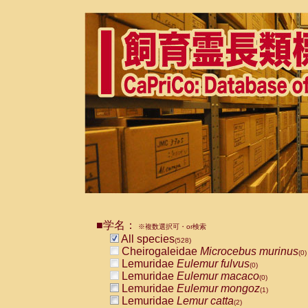
■学名：
※複数選択可・or検索
All species
(528)
Cheirogaleidae
Microcebus murinus
(0)
Lemuridae
Eulemur fulvus
(0)
Lemuridae
Eulemur macaco
(0)
Lemuridae
Eulemur mongoz
(1)
Lemuridae
Lemur catta
(2)