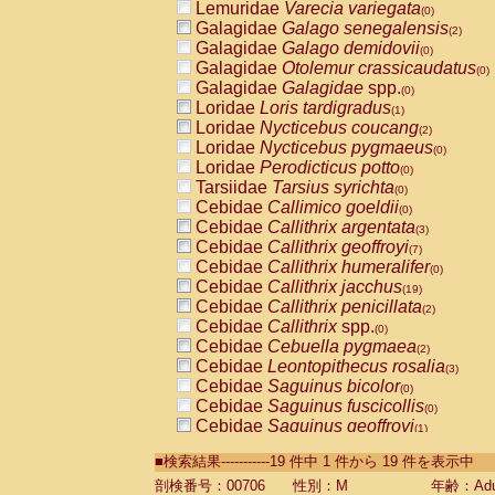
Lemuridae
Varecia variegata
(0)
Galagidae
Galago senegalensis
(2)
Galagidae
Galago demidovii
(0)
Galagidae
Otolemur crassicaudatus
(0)
Galagidae
Galagidae
spp.
(0)
Loridae
Loris tardigradus
(1)
Loridae
Nycticebus coucang
(2)
Loridae
Nycticebus pygmaeus
(0)
Loridae
Perodicticus potto
(0)
Tarsiidae
Tarsius syrichta
(0)
Cebidae
Callimico goeldii
(0)
Cebidae
Callithrix argentata
(3)
Cebidae
Callithrix geoffroyi
(7)
Cebidae
Callithrix humeralifer
(0)
Cebidae
Callithrix jacchus
(19)
Cebidae
Callithrix penicillata
(2)
Cebidae
Callithrix
spp.
(0)
Cebidae
Cebuella pygmaea
(2)
Cebidae
Leontopithecus rosalia
(3)
Cebidae
Saguinus bicolor
(0)
Cebidae
Saguinus fuscicollis
(0)
Cebidae
Saguinus geoffroyi
(1)
Cebidae
Saguinus imperator
(0)
■検索結果-----------19 件中 1 件から 19 件を表示中
Cebidae
Saguinus labiatus
(0)
Cebidae
Saguinus leucopus
剖検番号：00706
性別：M
年齢：Adu
(4)