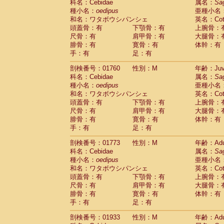
科名：Cebidae
属名：
Sa
Cercopithecidae
Trachypithecus franc
種小名：
oedipus
亜種小名
Cercopithecidae
Trachypithecus obsc
和名：ワタボウシパンシェ
英名：Cotto
Cercopithecidae
Trachypithecus pilea
頭蓋骨：有
下顎骨：有
上腕骨：
Cercopithecidae
Colobinae
spp.
尺骨：有
肩甲骨：有
大腿骨：
(0)
Cercopithecidae
Presbytesinae
spp.
腓骨：有
寛骨：有
体幹：有
(0)
手：有
Cercopithecidae
足：有
Cercopithecidae
spp
Hylobatidae
Hoolock hoolock
(0)
剖検番号：01760
性別：M
年齢：Juve
Hylobatidae
Hylobates agilis
(1)
科名：Cebidae
属名：
Sa
Hylobatidae
Hylobates klossii
(0)
種小名：
oedipus
亜種小名
Hylobatidae
Hylobates lar
(10)
和名：ワタボウシパンシェ
英名：Cotto
Hylobatidae
Hylobates moloch
(0)
頭蓋骨：有
下顎骨：有
上腕骨：
Hylobatidae
Hylobates muelleri
(0)
尺骨：有
肩甲骨：有
大腿骨：
Hylobatidae
Hylobates pileatus
(2)
腓骨：有
寛骨：有
体幹：有
Hylobatidae
Hylobates
spp.
手：有
足：有
(0)
Hylobatidae
Hylobates
hybrid
(0)
剖検番号：01773
性別：M
年齢：Adu
Hylobatidae
Nomascus concolor
(0)
科名：Cebidae
属名：
Sa
Hylobatidae
Symphalangus syndactyl
種小名：
oedipus
亜種小名
Hominidae
Pongo pygmaeus
(0)
和名：ワタボウシパンシェ
英名：Cotto
Hominidae
Pan troglodytes
(1)
頭蓋骨：有
下顎骨：有
上腕骨：
Hominidae
Gorilla gorilla beringei
(0)
尺骨：有
肩甲骨：有
大腿骨：
Hominidae
Gorilla gorilla gorilla
(0)
腓骨：有
寛骨：有
体幹：有
Primates misc.
(0)
手：有
足：有
Scandentia
Dendrogale melanura
(0)
Scandentia
Ptilocercus lowii
剖検番号：01933
性別：M
年齢：Adu
(0)