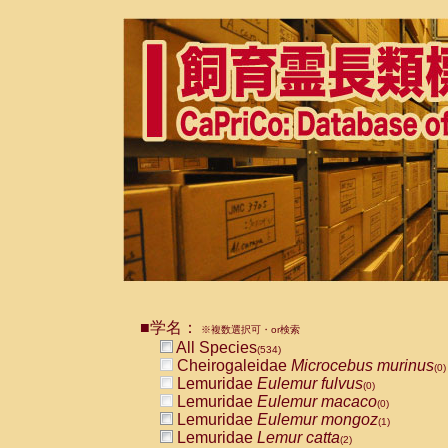
■学名：
※複数選択可・or検索
All Species
(534)
Cheirogaleidae
Microcebus murinus
(0)
Lemuridae
Eulemur fulvus
(0)
Lemuridae
Eulemur macaco
(0)
Lemuridae
Eulemur mongoz
(1)
Lemuridae
Lemur catta
(2)