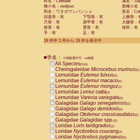
科名：Cebidae
属名：
Sa
種小名：
oedipus
亜種小名
和名：ワタボウシパンシェ
英名：Cotto
頭蓋骨：有
下顎骨：有
上腕骨：
尺骨：有
肩甲骨：有
大腿骨：
腓骨：有
寛骨：有
体幹：有
手：有
足：有
19 件中 1 件から 19 件を表示中
■学名：
※複数選択可・or検索
All Species
(534)
Cheirogaleidae
Microcebus murinus
(0)
Lemuridae
Eulemur fulvus
(0)
Lemuridae
Eulemur macaco
(0)
Lemuridae
Eulemur mongoz
(1)
Lemuridae
Lemur catta
(2)
Lemuridae
Varecia variegata
(0)
Galagidae
Galago senegalensis
(2)
Galagidae
Galago demidovii
(0)
Galagidae
Otolemur crassicaudatus
(0)
Galagidae
Galagidae
spp.
(0)
Loridae
Loris tardigradus
(1)
Loridae
Nycticebus coucang
(2)
Loridae
Nycticebus pygmaeus
(0)