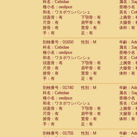
科名：Cebidae
属名：
Sa
Cercopithecidae
Cercopithecus lhoest
種小名：
oedipus
亜種小名
Cercopithecidae
Cercopithecus mitis
(0
和名：ワタボウシパンシェ
英名：Cotto
Cercopithecidae
Cercopithecus mitis 
頭蓋骨：有
下顎骨：有
上腕骨：
Cercopithecidae
Cercopithecus mitis 
尺骨：有
肩甲骨：有
大腿骨：
Cercopithecidae
Cercopithecus mona
腓骨：有
寛骨：有
体幹：有
Cercopithecidae
Cercopithecus negle
手：有
足：有
Cercopithecidae
Cercopithecus nigrovi
剖検番号：01650
性別：M
年齢：Adu
Cercopithecidae
Cercopithecus petauri
科名：Cebidae
属名：
Sa
Cercopithecidae
Cercopithecus
spp.
(0)
種小名：
oedipus
亜種小名
Cercopithecidae
Chlorocebus aethiop
和名：ワタボウシパンシェ
英名：Cotto
Cercopithecidae
Chlorocebus pygeryt
頭蓋骨：有
下顎骨：有
上腕骨：
Cercopithecidae
Erythrocebus patas
(1
尺骨：有
肩甲骨：有
大腿骨：
Cercopithecidae
Miopithecus talapoin
腓骨：有
寛骨：有
体幹：有
Cercopithecidae
Cercopithecinae
spp
手：有
足：有
Cercopithecidae
Colobus angolensis
(0
Cercopithecidae
Colobus guereza
剖検番号：01740
性別：M
年齢：Adu
(0)
Cercopithecidae
Colobus polykomos
科名：Cebidae
属名：
Sa
(0
種小名：
Cercopithecidae
oedipus
Piliocolobus badius
亜種小名
(0
和名：ワタボウシパンシェ
英名：Cotto
Cercopithecidae
Kasi senex vetulus
(0)
頭蓋骨：有
下顎骨：有
上腕骨：
Cercopithecidae
Kasi senex
(0)
尺骨：有
肩甲骨：有
大腿骨：
Cercopithecidae
Nasalis larvatus
(0)
腓骨：有
寛骨：有
体幹：有
Cercopithecidae
Presbytes melaloph
手：有
足：有
Cercopithecidae
Pygathrix nemaeus
(0)
Cercopithecidae
Semnopithecus entel
剖検番号：01755
性別：M
年齢：Adu
Cercopithecidae
Trachypithecus crista