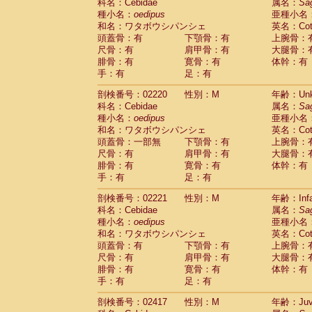
Scandentia
Tupaia glis
科名：Cebidae
属名：
Sa
(0)
Scandentia
Tupaia gracilis
種小名：
oedipus
亜種小名
(0)
Scandentia
Tupaia minor
和名：ワタボウシパンシェ
英名：Cotto
(0)
頭蓋骨：有
下顎骨：有
上腕骨：
尺骨：有
肩甲骨：有
大腿骨：
腓骨：有
寛骨：有
体幹：有
手：有
足：有
剖検番号：02220
性別：M
年齢：Unk
科名：Cebidae
属名：
Sa
種小名：
oedipus
亜種小名
和名：ワタボウシパンシェ
英名：Cotto
頭蓋骨：一部無
下顎骨：有
上腕骨：
尺骨：有
肩甲骨：有
大腿骨：
腓骨：有
寛骨：有
体幹：有
手：有
足：有
剖検番号：02221
性別：M
年齢：Infa
科名：Cebidae
属名：
Sa
種小名：
oedipus
亜種小名
和名：ワタボウシパンシェ
英名：Cotto
頭蓋骨：有
下顎骨：有
上腕骨：
尺骨：有
肩甲骨：有
大腿骨：
腓骨：有
寛骨：有
体幹：有
手：有
足：有
剖検番号：02417
性別：M
年齢：Juve