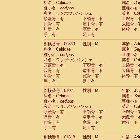
科名：Cebidae
Cebidae
Saguinus midas
属名：
Sa
(0)
種小名：
oedipus
亜種小名
Cebidae
Saguinus mystax
(1)
和名：ワタボウシパンシェ
英名：Cotto
Cebidae
Saguinus nigricollis
(12)
頭蓋骨：有
下顎骨：有
上腕骨：
Cebidae
Saguinus oedipus
(19)
尺骨：有
肩甲骨：有
大腿骨：
Cebidae
Saguinus weddelli
(0)
腓骨：有
寛骨：有
体幹：有
Cebidae
Saguinus
spp.
(1)
手：有
足：有
Cebidae
Aotus trivirgatus
(3)
Cebidae
Cebus albifrons
(1)
剖検番号：00839
性別：M
年齢：Adu
Cebidae
Cebus apella
科名：Cebidae
(6)
属名：
Sa
Cebidae
Cebus capucinus
種小名：
oedipus
亜種小名
(0)
Cebidae
Cebus nigrivittatus
和名：ワタボウシパンシェ
英名：Cotto
(1)
Cebidae
Cebus
spp.
頭蓋骨：有
下顎骨：有
上腕骨：
(0)
Cebidae
Saimiri boliviensis
尺骨：有
肩甲骨：有
大腿骨：
(0)
腓骨：有
Cebidae
Saimiri sciureus
寛骨：有
体幹：有
(7)
手：有
足：有
Atelidae
Alouatta caraya
(0)
Atelidae
Alouatta fusca
(1)
剖検番号：01021
性別：M
年齢：Juve
Atelidae
Alouatta seniculus
(1)
科名：Cebidae
属名：
Sa
Atelidae
Alouatta
spp.
(0)
種小名：
oedipus
亜種小名
Atelidae
Ateles belzebuth
(1)
和名：ワタボウシパンシェ
英名：Cotto
Atelidae
Ateles geoffroyi
(3)
頭蓋骨：有
下顎骨：有
上腕骨：
Atelidae
Ateles paniscus
(3)
尺骨：有
肩甲骨：有
大腿骨：
Atelidae
Ateles
spp.
腓骨：有
寛骨：有
(0)
体幹：有
Atelidae
Lagothrix lagothricha
手：有
足：有
(6)
Atelidae
Lagothrix lagothricha cana
(0)
剖検番号：01618
性別：M
年齢：Adu
Pitheciidae
Cacajao calvus rubicundu