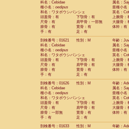
科名：Cebidae
属名：
Sa
Pitheciidae
Callicebus cupreus
(0)
種小名：
oedipus
亜種小名
Pitheciidae
Callicebus donacophilus
(0
和名：ワタボウシパンシェ
英名：Cotto
Pitheciidae
Callicebus moloch
(0)
頭蓋骨：有
下顎骨：有
上腕骨：
Pitheciidae
Callicebus torquatus
(0)
尺骨：有
肩甲骨：一部無
大腿骨：
Pitheciidae
Callicebus
spp.
(0)
腓骨：有
寛骨：有
体幹：有
Pitheciidae
Chiropotes satanas
(1)
手：有
足：有
Pitheciidae
Pithecia monachus
(3)
Pitheciidae
Pithecia pithecia
剖検番号：01621
性別：M
年齢：Juve
(0)
Cercopithecidae
Cercocebus agilis
科名：Cebidae
属名：
Sa
(0)
Cercopithecidae
Cercocebus galeritus
種小名：
oedipus
亜種小名
和名：ワタボウシパンシェ
Cercopithecidae
Cercocebus torquatu
英名：Cotto
頭蓋骨：有
下顎骨：有
上腕骨：
Cercopithecidae
Cercocebus torquatus
尺骨：有
肩甲骨：有
大腿骨：
Cercopithecidae
Cercocebus torquatu
腓骨：有
寛骨：有
体幹：有
Cercopithecidae
Cercocebus
hybrid
(0)
手：有
足：有
Cercopithecidae
Cercocebus
spp.
(0)
Cercopithecidae
Lophocebus albigen
剖検番号：01626
性別：M
年齢：Adu
Cercopithecidae
Papio anubis
(0)
科名：Cebidae
属名：
Sa
Cercopithecidae
Papio cynocephalus
(
種小名：
oedipus
亜種小名
Cercopithecidae
Papio hamadryas
和名：ワタボウシパンシェ
英名：Cotto
(0)
Cercopithecidae
Papio papio
頭蓋骨：有
下顎骨：有
上腕骨：
(0)
Cercopithecidae
Papio
spp.
尺骨：有
肩甲骨：有
大腿骨：
(0)
Cercopithecidae
Mandrillus leucopha
腓骨：一部無
寛骨：有
体幹：有
Cercopithecidae
Mandrillus sphinx
手：有
足：有
(0)
Cercopithecidae
Theropithecus gelad
剖検番号：01633
性別：M
年齢：Adu
Cercopithecidae
Macaca arctoides
(1)