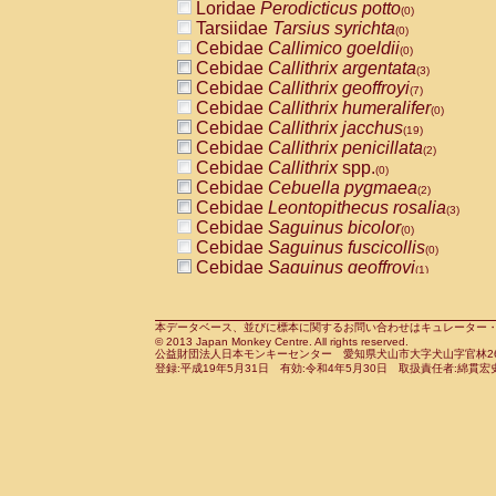
Loridae
Perodicticus potto
(0)
Tarsiidae
Tarsius syrichta
(0)
Cebidae
Callimico goeldii
(0)
Cebidae
Callithrix argentata
(3)
Cebidae
Callithrix geoffroyi
(7)
Cebidae
Callithrix humeralifer
(0)
Cebidae
Callithrix jacchus
(19)
Cebidae
Callithrix penicillata
(2)
Cebidae
Callithrix
spp.
(0)
Cebidae
Cebuella pygmaea
(2)
Cebidae
Leontopithecus rosalia
(3)
Cebidae
Saguinus bicolor
(0)
Cebidae
Saguinus fuscicollis
(0)
Cebidae
Saguinus geoffroyi
(1)
Cebidae
Saguinus imperator
(0)
Cebidae
Saguinus labiatus
(0)
Cebidae
Saguinus leucopus
本データベース、並びに標本に関するお問い合わせはキュレーター・新宅勇太までお願い
(4)
© 2013 Japan Monkey Centre. All rights reserved.
Cebidae
Saguinus midas
(0)
公益財団法人日本モンキーセンター 愛知県犬山市大字犬山字官林26番
Cebidae
Saguinus mystax
登録:平成19年5月31日 有効:令和4年5月30日 取扱責任者:綿貫宏
(1)
Cebidae
Saguinus nigricollis
(12)
Cebidae
Saguinus oedipus
(19)
Cebidae
Saguinus weddelli
(0)
Cebidae
Saguinus
spp.
(1)
Cebidae
Aotus trivirgatus
(3)
Cebidae
Cebus albifrons
(1)