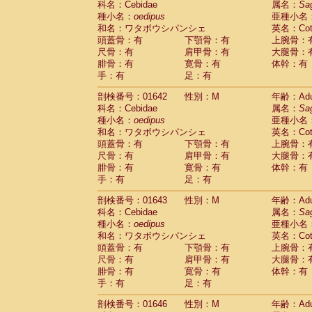
科名：Cebidae
属名：
Sa
Cercopithecidae
Macaca assamensis
(
種小名：
oedipus
亜種小名
Cercopithecidae
Macaca brunnescen
和名：ワタボウシパンシェ
英名：Cotto
Cercopithecidae
Macaca cyclopis
(6)
頭蓋骨：有
下顎骨：有
上腕骨：
Cercopithecidae
Macaca fascicularis
(1
尺骨：有
肩甲骨：有
大腿骨：
Cercopithecidae
Macaca fuscaca fusc
腓骨：有
寛骨：有
体幹：有
Cercopithecidae
Macaca fuscata yaku
手：有
足：有
Cercopithecidae
Macaca fuscata
hybr
剖検番号：01642
Cercopithecidae
性別：M
Macaca maura
年齢：Adu
(1)
科名：Cebidae
属名：
Sa
Cercopithecidae
Macaca mulatta
(45)
種小名：
oedipus
亜種小名
Cercopithecidae
Macaca nemestrina
(3
和名：ワタボウシパンシェ
英名：Cotto
Cercopithecidae
Macaca nigra
(1)
頭蓋骨：有
下顎骨：有
上腕骨：
Cercopithecidae
Macaca radiata
(7)
尺骨：有
肩甲骨：有
大腿骨：
Cercopithecidae
Macaca silenus
(0)
腓骨：有
寛骨：有
体幹：有
Cercopithecidae
Macaca sinica
(0)
手：有
足：有
Cercopithecidae
Macaca sylvanus
(2)
Cercopithecidae
Macaca thibetana
剖検番号：01643
性別：M
年齢：Adu
(0)
Cercopithecidae
Macaca tonkeana
科名：Cebidae
属名：
Sa
(0)
Cercopithecidae
Macaca
hybrid
種小名：
oedipus
亜種小名
(1)
Cercopithecidae
Macaca
spp.
和名：ワタボウシパンシェ
英名：Cotto
(0)
Cercopithecidae
Allenopithecus nigrov
頭蓋骨：有
下顎骨：有
上腕骨：
尺骨：有
Cercopithecidae
肩甲骨：有
Cercopithecus ascan
大腿骨：
腓骨：有
寛骨：有
体幹：有
Cercopithecidae
Cercopithecus ascan
手：有
足：有
Cercopithecidae
Cercopithecus ceph
Cercopithecidae
Cercopithecus diana
剖検番号：01646
性別：M
年齢：Adu
Cercopithecidae
Cercopithecus hamly