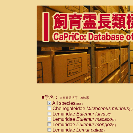
■学名：
※複数選択可・or検索
All species
(856)
Cheirogaleidae
Microcebus murinus
(0)
Lemuridae
Eulemur fulvus
(0)
Lemuridae
Eulemur macaco
(0)
Lemuridae
Eulemur mongoz
(1)
Lemuridae
Lemur catta
(2)