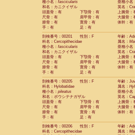
種小名：
fascicularis
亜種小名
和名：カニクイザル
英名：Crab
頭蓋骨：有
下顎骨：有
上腕骨：
尺骨：有
肩甲骨：有
大腿骨：
腓骨：有
寛骨：有
体幹：有
手：有
足：有
剖検番号：00201
性別：F
年齢：Adu
科名：Cercopithecidae
属名：
Ma
種小名：
fascicularis
亜種小名
和名：カニクイザル
英名：Crab
頭蓋骨：有
下顎骨：有
上腕骨：
尺骨：有
肩甲骨：有
大腿骨：
腓骨：有
寛骨：有
体幹：有
手：有
足：有
剖検番号：00205
性別：F
年齢：Juve
科名：Hylobatidae
属名：
Hy
種小名：
pileatus
亜種小名
和名：ボウシテナガザル
英名：Capp
頭蓋骨：有
下顎骨：有
上腕骨：
尺骨：有
肩甲骨：有
大腿骨：
腓骨：有
寛骨：有
体幹：有
手：有
足：有
剖検番号：00206
性別：F
年齢：Adu
科名：Cercopithecidae
属名：
Ma