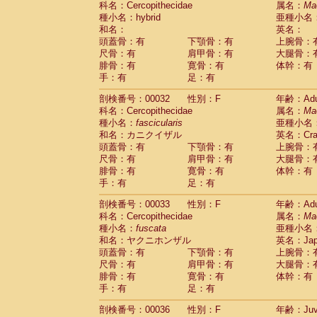
科名：Cercopithecidae
属名：
Ma
Pitheciidae
Callicebus cupreus
(2)
種小名：hybrid
亜種小名
Pitheciidae
Callicebus donacophilus
(0
和名：
英名：
Pitheciidae
Callicebus moloch
(0)
頭蓋骨：有
下顎骨：有
上腕骨：
Pitheciidae
Callicebus torquatus
(0)
尺骨：有
肩甲骨：有
大腿骨：
Pitheciidae
Callicebus
spp.
(0)
腓骨：有
寛骨：有
体幹：有
Pitheciidae
Chiropotes satanas
(1)
手：有
足：有
Pitheciidae
Pithecia monachus
(0)
Pitheciidae
Pithecia pithecia
剖検番号：00032
性別：F
年齢：Adu
(0)
Cercopithecidae
Cercocebus agilis
科名：Cercopithecidae
属名：
Ma
(0)
Cercopithecidae
Cercocebus galeritus
種小名：
fascicularis
亜種小名
和名：カニクイザル
Cercopithecidae
Cercocebus torquatu
英名：Crab
頭蓋骨：有
下顎骨：有
上腕骨：
Cercopithecidae
Cercocebus torquatus
尺骨：有
肩甲骨：有
大腿骨：
Cercopithecidae
Cercocebus torquatu
腓骨：有
寛骨：有
体幹：有
Cercopithecidae
Cercocebus
hybrid
(2)
手：有
足：有
Cercopithecidae
Cercocebus
spp.
(0)
Cercopithecidae
Lophocebus albigen
剖検番号：00033
性別：F
年齢：Adu
Cercopithecidae
Papio anubis
(1)
科名：Cercopithecidae
属名：
Ma
Cercopithecidae
Papio cynocephalus
(
種小名：
fuscata
亜種小名
Cercopithecidae
Papio hamadryas
和名：ヤクニホンザル
英名：Japa
(1)
Cercopithecidae
Papio papio
頭蓋骨：有
下顎骨：有
上腕骨：
(0)
Cercopithecidae
Papio
spp.
尺骨：有
肩甲骨：有
大腿骨：
(0)
Cercopithecidae
Mandrillus leucopha
腓骨：有
寛骨：有
体幹：有
Cercopithecidae
Mandrillus sphinx
手：有
足：有
(1)
Cercopithecidae
Theropithecus gelad
剖検番号：00036
性別：F
年齢：Juve
Cercopithecidae
Macaca arctoides
(3)