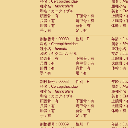
科名：Cercopithecidae
属名：
Ma
Cercopithecidae
Trachypithecus franc
種小名：
fascicularis
亜種小名
Cercopithecidae
Trachypithecus obsc
和名：カニクイザル
英名：Crab
Cercopithecidae
Trachypithecus pilea
頭蓋骨：有
下顎骨：有
上腕骨：
Cercopithecidae
Colobinae
spp.
尺骨：有
肩甲骨：有
大腿骨：
(0)
Cercopithecidae
Presbytesinae
spp.
腓骨：有
寛骨：有
体幹：有
(0)
手：有
Cercopithecidae
足：有
Cercopithecidae
spp
Hylobatidae
Hoolock hoolock
(1)
剖検番号：00050
性別：F
年齢：Juve
Hylobatidae
Hylobates agilis
(1)
科名：Cercopithecidae
属名：
Ma
Hylobatidae
Hylobates klossii
(0)
種小名：
fuscata
亜種小名
Hylobatidae
Hylobates lar
(10)
和名：ヤクニホンザル
英名：Japa
Hylobatidae
Hylobates moloch
(2)
頭蓋骨：有
下顎骨：有
上腕骨：
Hylobatidae
Hylobates muelleri
(0)
尺骨：有
肩甲骨：有
大腿骨：
Hylobatidae
Hylobates pileatus
(3)
腓骨：有
寛骨：有
体幹：有
Hylobatidae
Hylobates
spp.
手：有
足：有
(3)
Hylobatidae
Hylobates
hybrid
(0)
剖検番号：00053
性別：F
年齢：Juve
Hylobatidae
Nomascus concolor
(0)
科名：Cercopithecidae
属名：
Ma
Hylobatidae
Symphalangus syndactyl
種小名：
fascicularis
亜種小名
Hominidae
Pongo pygmaeus
(0)
和名：カニクイザル
英名：Crab
Hominidae
Pan troglodytes
(0)
頭蓋骨：有
下顎骨：有
上腕骨：
Hominidae
Gorilla gorilla beringei
(0)
尺骨：有
肩甲骨：有
大腿骨：
Hominidae
Gorilla gorilla gorilla
(0)
腓骨：有
寛骨：有
体幹：有
Primates misc.
(0)
手：有
足：有
Scandentia
Dendrogale melanura
(0)
Scandentia
Ptilocercus lowii
剖検番号：00059
性別：F
年齢：Juve
(0)