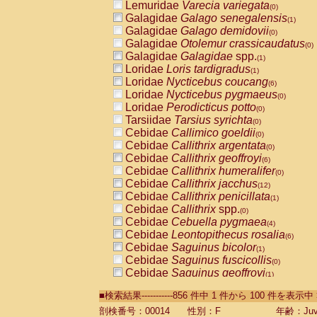
Lemuridae
Varecia variegata
(0)
Galagidae
Galago senegalensis
(1)
Galagidae
Galago demidovii
(0)
Galagidae
Otolemur crassicaudatus
(0)
Galagidae
Galagidae
spp.
(1)
Loridae
Loris tardigradus
(1)
Loridae
Nycticebus coucang
(6)
Loridae
Nycticebus pygmaeus
(0)
Loridae
Perodicticus potto
(0)
Tarsiidae
Tarsius syrichta
(0)
Cebidae
Callimico goeldii
(0)
Cebidae
Callithrix argentata
(0)
Cebidae
Callithrix geoffroyi
(6)
Cebidae
Callithrix humeralifer
(0)
Cebidae
Callithrix jacchus
(12)
Cebidae
Callithrix penicillata
(1)
Cebidae
Callithrix
spp.
(0)
Cebidae
Cebuella pygmaea
(4)
Cebidae
Leontopithecus rosalia
(6)
Cebidae
Saguinus bicolor
(1)
Cebidae
Saguinus fuscicollis
(0)
Cebidae
Saguinus geoffroyi
(1)
Cebidae
Saguinus imperator
(0)
■検索結果-----------856 件中 1 件から 100 件を表示中
Cebidae
Saguinus labiatus
(0)
Cebidae
Saguinus leucopus
剖検番号：00014
性別：F
年齢：Juve
(2)