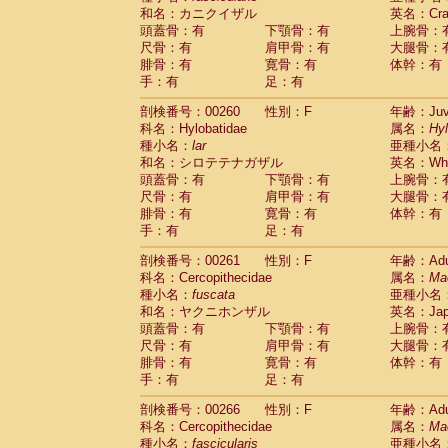
和名：カニクイザル
英名：Crab
頭蓋骨：有
下顎骨：有
上腕骨：
尺骨：有
肩甲骨：有
大腿骨：
腓骨：有
寛骨：有
体幹：有
手：有
足：有
剖検番号：00260
性別：F
年齢：Juve
科名：Hylobatidae
属名：
Hy
種小名：
lar
亜種小名
和名：シロテテナガザル
英名：Whit
頭蓋骨：有
下顎骨：有
上腕骨：
尺骨：有
肩甲骨：有
大腿骨：
腓骨：有
寛骨：有
体幹：有
手：有
足：有
剖検番号：00261
性別：F
年齢：Adu
科名：Cercopithecidae
属名：
Ma
種小名：
fuscata
亜種小名
和名：ヤクニホンザル
英名：Japa
頭蓋骨：有
下顎骨：有
上腕骨：
尺骨：有
肩甲骨：有
大腿骨：
腓骨：有
寛骨：有
体幹：有
手：有
足：有
剖検番号：00266
性別：F
年齢：Adu
科名：Cercopithecidae
属名：
Ma
種小名：
fascicularis
亜種小名