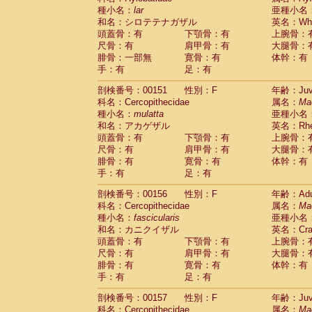
種小名：
lar
亜種小名
和名：シロテテナガザル
英名：Whit
頭蓋骨：有
下顎骨：有
上腕骨：
尺骨：有
肩甲骨：有
大腿骨：
腓骨：一部無
寛骨：有
体幹：有
手：有
足：有
剖検番号：00151
性別：F
年齢：Juve
科名：Cercopithecidae
属名：
Ma
種小名：
mulatta
亜種小名
和名：アカゲザル
英名：Rhes
頭蓋骨：有
下顎骨：有
上腕骨：
尺骨：有
肩甲骨：有
大腿骨：
腓骨：有
寛骨：有
体幹：有
手：有
足：有
剖検番号：00156
性別：F
年齢：Adu
科名：Cercopithecidae
属名：
Ma
種小名：
fascicularis
亜種小名
和名：カニクイザル
英名：Crab
頭蓋骨：有
下顎骨：有
上腕骨：
尺骨：有
肩甲骨：有
大腿骨：
腓骨：有
寛骨：有
体幹：有
手：有
足：有
剖検番号：00157
性別：F
年齢：Juve
科名：Cercopithecidae
属名：
Ma