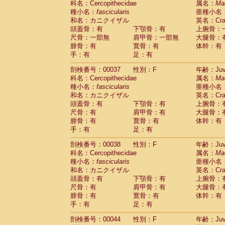
科名：Cercopithecidae
属名：
Ma
Cercopithecidae
Macaca assamensis
(
種小名：
fascicularis
亜種小名
Cercopithecidae
Macaca brunnescen
和名：カニクイザル
英名：Crab
Cercopithecidae
Macaca cyclopis
(17)
頭蓋骨：有
下顎骨：有
上腕骨：
Cercopithecidae
Macaca fascicularis
(3
尺骨：一部無
肩甲骨：一部無
大腿骨：
Cercopithecidae
Macaca fuscaca fusc
腓骨：有
寛骨：有
体幹：有
Cercopithecidae
Macaca fuscata yaku
手：有
足：有
Cercopithecidae
Macaca fuscata
hybr
剖検番号：00037
Cercopithecidae
性別：F
Macaca maura
年齢：Juve
(3)
科名：Cercopithecidae
属名：
Ma
Cercopithecidae
Macaca mulatta
(55)
種小名：
fascicularis
亜種小名
Cercopithecidae
Macaca nemestrina
(3
和名：カニクイザル
英名：Crab
Cercopithecidae
Macaca nigra
(0)
頭蓋骨：有
下顎骨：有
上腕骨：
Cercopithecidae
Macaca radiata
(27)
尺骨：有
肩甲骨：有
大腿骨：
Cercopithecidae
Macaca silenus
(0)
腓骨：有
寛骨：有
体幹：有
Cercopithecidae
Macaca sinica
(1)
手：有
足：有
Cercopithecidae
Macaca sylvanus
(0)
Cercopithecidae
Macaca thibetana
剖検番号：00038
性別：F
年齢：Juve
(0)
Cercopithecidae
Macaca tonkeana
科名：Cercopithecidae
属名：
Ma
(0)
Cercopithecidae
Macaca
hybrid
種小名：
fascicularis
亜種小名
(1)
Cercopithecidae
Macaca
spp.
和名：カニクイザル
英名：Crab
(0)
Cercopithecidae
Allenopithecus nigrov
頭蓋骨：有
下顎骨：有
上腕骨：
尺骨：有
Cercopithecidae
肩甲骨：有
Cercopithecus ascan
大腿骨：
腓骨：有
寛骨：有
体幹：有
Cercopithecidae
Cercopithecus ascan
手：有
足：有
Cercopithecidae
Cercopithecus ceph
Cercopithecidae
Cercopithecus diana
剖検番号：00044
性別：F
年齢：Juve
Cercopithecidae
Cercopithecus hamly