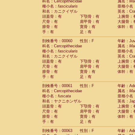
Scandentia
Tupaia glis
科名：Cercopithecidae
属名：
Ma
(1)
Scandentia
Tupaia gracilis
種小名：
fascicularis
亜種小名
(0)
Scandentia
Tupaia minor
和名：カニクイザル
英名：Crab
(0)
頭蓋骨：有
下顎骨：有
上腕骨：
尺骨：有
肩甲骨：有
大腿骨：
腓骨：有
寛骨：有
体幹：有
手：有
足：有
剖検番号：00060
性別：F
年齢：Juve
科名：Cercopithecidae
属名：
Ma
種小名：
fascicularis
亜種小名
和名：カニクイザル
英名：Crab
頭蓋骨：有
下顎骨：有
上腕骨：
尺骨：有
肩甲骨：有
大腿骨：
腓骨：有
寛骨：有
体幹：有
手：有
足：有
剖検番号：00061
性別：F
年齢：Adu
科名：Cercopithecidae
属名：
Ma
種小名：
fuscata
亜種小名
和名：ヤクニホンザル
英名：Japa
頭蓋骨：有
下顎骨：有
上腕骨：
尺骨：有
肩甲骨：有
大腿骨：
腓骨：有
寛骨：有
体幹：有
手：有
足：有
剖検番号：00063
性別：F
年齢：Adu