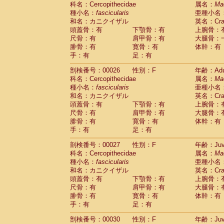
科名：Cercopithecidae
Cebidae
Saguinus midas
属名：
Ma
(0)
種小名：
fascicularis
亜種小名
Cebidae
Saguinus mystax
(2)
和名：カニクイザル
英名：Crab
Cebidae
Saguinus nigricollis
(22)
頭蓋骨：有
下顎骨：有
上腕骨：
Cebidae
Saguinus oedipus
(11)
尺骨：有
肩甲骨：有
大腿骨：
Cebidae
Saguinus weddelli
(0)
腓骨：有
寛骨：有
体幹：有
Cebidae
Saguinus
spp.
(0)
手：有
足：有
Cebidae
Aotus trivirgatus
(3)
Cebidae
Cebus albifrons
(2)
剖検番号：00026
性別：F
年齢：Adu
Cebidae
Cebus apella
科名：Cercopithecidae
(3)
属名：
Ma
Cebidae
Cebus capucinus
種小名：
fascicularis
亜種小名
(1)
Cebidae
Cebus nigrivittatus
和名：カニクイザル
英名：Crab
(0)
Cebidae
Cebus
spp.
頭蓋骨：有
下顎骨：有
上腕骨：
(0)
Cebidae
Saimiri boliviensis
尺骨：有
肩甲骨：有
大腿骨：
(0)
腓骨：有
Cebidae
Saimiri sciureus
寛骨：有
体幹：有
(14)
手：有
足：有
Atelidae
Alouatta caraya
(0)
Atelidae
Alouatta fusca
(0)
剖検番号：00027
性別：F
年齢：Juve
Atelidae
Alouatta seniculus
(0)
科名：Cercopithecidae
属名：
Ma
Atelidae
Alouatta
spp.
(1)
種小名：
fascicularis
亜種小名
Atelidae
Ateles belzebuth
(0)
和名：カニクイザル
英名：Crab
Atelidae
Ateles geoffroyi
(2)
頭蓋骨：有
下顎骨：有
上腕骨：
Atelidae
Ateles paniscus
(6)
尺骨：有
肩甲骨：有
大腿骨：
Atelidae
Ateles
spp.
腓骨：有
寛骨：有
(0)
体幹：有
Atelidae
Lagothrix lagothricha
手：有
足：有
(3)
Atelidae
Lagothrix lagothricha cana
(0)
剖検番号：00030
性別：F
年齢：Juve
Pitheciidae
Cacajao calvus rubicundu