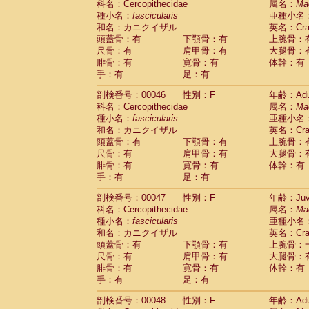
科名：Cercopithecidae
属名：
Ma
Cercopithecidae
Cercopithecus lhoest
種小名：
fascicularis
亜種小名
Cercopithecidae
Cercopithecus mitis
(1
和名：カニクイザル
英名：Crab
Cercopithecidae
Cercopithecus mitis 
頭蓋骨：有
下顎骨：有
上腕骨：
Cercopithecidae
Cercopithecus mitis 
尺骨：有
肩甲骨：有
大腿骨：
Cercopithecidae
Cercopithecus mona
腓骨：有
寛骨：有
体幹：有
Cercopithecidae
Cercopithecus negle
手：有
足：有
Cercopithecidae
Cercopithecus nigrovi
剖検番号：00046
性別：F
年齢：Adu
Cercopithecidae
Cercopithecus petauri
科名：Cercopithecidae
属名：
Ma
Cercopithecidae
Cercopithecus
spp.
(0)
種小名：
fascicularis
亜種小名
Cercopithecidae
Chlorocebus aethiop
和名：カニクイザル
英名：Crab
Cercopithecidae
Chlorocebus pygeryt
頭蓋骨：有
下顎骨：有
上腕骨：
Cercopithecidae
Erythrocebus patas
(3
尺骨：有
肩甲骨：有
大腿骨：
Cercopithecidae
Miopithecus talapoin
腓骨：有
寛骨：有
体幹：有
Cercopithecidae
Cercopithecinae
spp
手：有
足：有
Cercopithecidae
Colobus angolensis
(0
Cercopithecidae
Colobus guereza
剖検番号：00047
性別：F
年齢：Juve
(0)
Cercopithecidae
Colobus polykomos
科名：Cercopithecidae
属名：
Ma
(0
種小名：
Cercopithecidae
fascicularis
Piliocolobus badius
亜種小名
(0
和名：カニクイザル
英名：Crab
Cercopithecidae
Kasi senex vetulus
(1)
頭蓋骨：有
下顎骨：有
上腕骨：
Cercopithecidae
Kasi senex
(1)
尺骨：有
肩甲骨：有
大腿骨：
Cercopithecidae
Nasalis larvatus
(0)
腓骨：有
寛骨：有
体幹：有
Cercopithecidae
Presbytes melaloph
手：有
足：有
Cercopithecidae
Pygathrix nemaeus
(0)
Cercopithecidae
Semnopithecus entel
剖検番号：00048
性別：F
年齢：Adu
Cercopithecidae
Trachypithecus crista