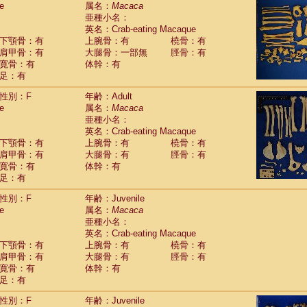
e
guinus midas
属名：
Macaca
(0)
亜種小名：
guinus mystax
(2)
英名：Crab-eating Macaque
uinus nigricollis
(22)
下顎骨：有
上腕骨：有
橈骨：有
guinus oedipus
(11)
肩甲骨：有
大腿骨：一部無
脛骨：有
uinus weddelli
(0)
寛骨：有
体幹：有
guinus
spp.
(0)
足：有
us trivirgatus
(3)
us albifrons
(2)
性別：F
年齢：Adult
us apella
e
(3)
属名：
Macaca
bus capucinus
亜種小名：
(1)
us nigrivittatus
英名：Crab-eating Macaque
(0)
bus
spp.
下顎骨：有
上腕骨：有
橈骨：有
(0)
miri boliviensis
肩甲骨：有
大腿骨：有
脛骨：有
(0)
miri sciureus
寛骨：有
体幹：有
(14)
足：有
uatta caraya
(0)
uatta fusca
(0)
性別：F
年齢：Juvenile
uatta seniculus
(0)
e
属名：
Macaca
uatta
spp.
(1)
亜種小名：
les belzebuth
(0)
英名：Crab-eating Macaque
les geoffroyi
(2)
下顎骨：有
上腕骨：有
橈骨：有
les paniscus
(6)
肩甲骨：有
大腿骨：有
脛骨：有
les
spp.
寛骨：有
(0)
体幹：有
othrix lagothricha
足：有
(3)
othrix lagothricha cana
(0)
性別：F
年齢：Juvenile
Cacajao calvus rubicundus
(0)