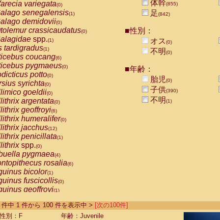
体幹
arecia variegata
(855)
(0)
alago senegalensis
足
(1)
(842)
alago demidovii
(0)
tolemur crassicaudatus
■性別：
(0)
alagidae
spp.
オス
(1)
(0)
s tardigradus
(1)
不明
(0)
ticebus coucang
(6)
ticebus pygmaeus
(0)
■年齢：
dicticus potto
(0)
胎児
(0)
rsius syrichta
(0)
子供
limico goeldii
(390)
(0)
不明
lithrix argentata
(1)
(0)
lithrix geoffroyi
(6)
lithrix humeralifer
(0)
lithrix jacchus
(12)
lithrix penicillata
(1)
lithrix
spp.
(0)
buella pygmaea
(4)
ntopithecus rosalia
(6)
uinus bicolor
(1)
uinus fuscicollis
(0)
uinus geoffroyi
(1)
uinus imperator
(0)
-855 件中 1 件から 100 件を表示中 >
[次の100件]
uinus labiatus
(0)
guinus leucopus
性別：F
年齢：Juvenile
(2)