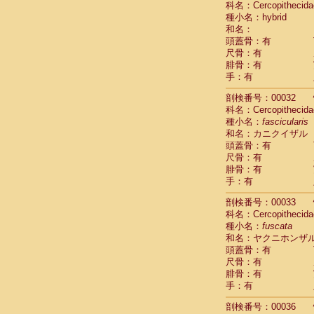
科名：Cercopithecida
Pitheciidae
種小名：hybrid
Pitheciidae
和名：
Pitheciidae
頭蓋骨：有
Pitheciidae
尺骨：有
Pitheciidae
腓骨：有
Pitheciidae
手：有
Pitheciidae
Pitheciidae
剖検番号：00032
Cercopithec
科名：Cercopithecida
Cercopithec
種小名：
fascicularis
和名：カニクイザル
Cercopithec
頭蓋骨：有
Cercopithec
尺骨：有
Cercopithec
腓骨：有
Cercopithec
手：有
Cercopithec
Cercopithec
剖検番号：00033
Cercopithec
科名：Cercopithecida
Cercopithec
種小名：
fuscata
Cercopithec
和名：ヤクニホンザ
Cercopithec
頭蓋骨：有
Cercopithec
尺骨：有
Cercopithec
腓骨：有
Cercopithec
手：有
Cercopithec
剖検番号：00036
Cercopithec