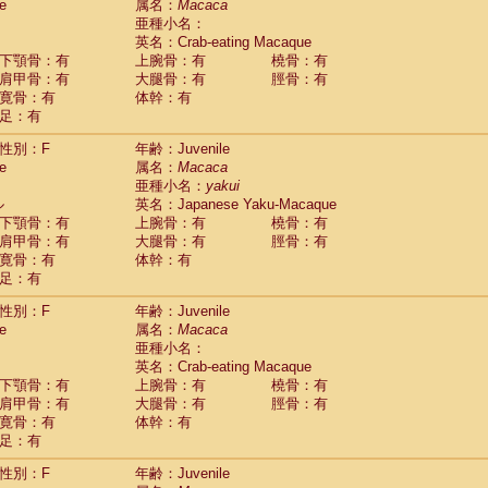
(0)
e
属名：
Macaca
idae
Trachypithecus francoisi
亜種小名：
(0)
idae
Trachypithecus obscurus
英名：Crab-eating Macaque
(4)
idae
Trachypithecus pileatus
下顎骨：有
上腕骨：有
橈骨：有
(0)
idae
Colobinae
spp.
肩甲骨：有
大腿骨：有
脛骨：有
(0)
idae
Presbytesinae
spp.
寛骨：有
体幹：有
(0)
idae
足：有
Cercopithecidae
spp.
(0)
e
Hoolock hoolock
(1)
性別：F
年齢：Juvenile
e
Hylobates agilis
(1)
e
属名：
Macaca
e
Hylobates klossii
(0)
亜種小名：
yakui
e
Hylobates lar
(10)
ル
英名：Japanese Yaku-Macaque
e
Hylobates moloch
(2)
下顎骨：有
上腕骨：有
橈骨：有
e
Hylobates muelleri
(0)
肩甲骨：有
大腿骨：有
脛骨：有
e
Hylobates pileatus
(3)
寛骨：有
体幹：有
e
Hylobates
spp.
足：有
(3)
e
Hylobates
hybrid
(0)
性別：F
年齢：Juvenile
e
Nomascus concolor
(0)
e
属名：
Macaca
e
Symphalangus syndactylus
(1)
亜種小名：
Pongo pygmaeus
(0)
英名：Crab-eating Macaque
Pan troglodytes
(0)
下顎骨：有
上腕骨：有
橈骨：有
orilla gorilla beringei
(0)
肩甲骨：有
大腿骨：有
脛骨：有
orilla gorilla gorilla
(0)
寛骨：有
体幹：有
c.
(0)
足：有
Dendrogale melanura
(0)
Ptilocercus lowii
性別：F
年齢：Juvenile
(0)