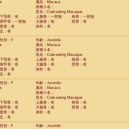
e
属名：
Macaca
idae
Macaca assamensis
(1)
亜種小名：
idae
Macaca brunnescens
(0)
英名：Crab-eating Macaque
idae
Macaca cyclopis
(17)
下顎骨：有
上腕骨：一部無
橈骨：一部無
idae
Macaca fascicularis
(312)
肩甲骨：一部無
大腿骨：有
脛骨：有
idae
Macaca fuscaca fuscata
(109)
寛骨：有
体幹：有
idae
Macaca fuscata yakui
(101)
足：有
idae
Macaca fuscata
hybrid
(1)
idae
性別：F
Macaca maura
年齢：Juvenile
(3)
e
属名：
Macaca
idae
Macaca mulatta
(55)
亜種小名：
idae
Macaca nemestrina
(3)
英名：Crab-eating Macaque
idae
Macaca nigra
(0)
下顎骨：有
上腕骨：有
橈骨：有
idae
Macaca radiata
(27)
肩甲骨：有
大腿骨：有
脛骨：有
idae
Macaca silenus
(0)
寛骨：有
体幹：有
idae
Macaca sinica
(1)
足：有
idae
Macaca sylvanus
(0)
idae
Macaca thibetana
性別：F
年齢：Juvenile
(0)
idae
Macaca tonkeana
e
属名：
Macaca
(0)
idae
Macaca
hybrid
亜種小名：
(1)
idae
Macaca
spp.
英名：Crab-eating Macaque
(0)
idae
Allenopithecus nigroviridis
下顎骨：有
上腕骨：有
橈骨：有
(0)
idae
肩甲骨：有
Cercopithecus ascanius
大腿骨：有
脛骨：有
(1)
寛骨：有
体幹：有
idae
Cercopithecus ascanius schmidti
(0)
足：有
idae
Cercopithecus cephus
(0)
idae
Cercopithecus diana
(0)
性別：F
年齢：Juvenile
idae
Cercopithecus hamlyni
(0)