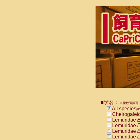
■学名：
※複数選択可・
All species
(8
Cheirogalei
Lemuridae
E
Lemuridae
E
Lemuridae
E
Lemuridae
L