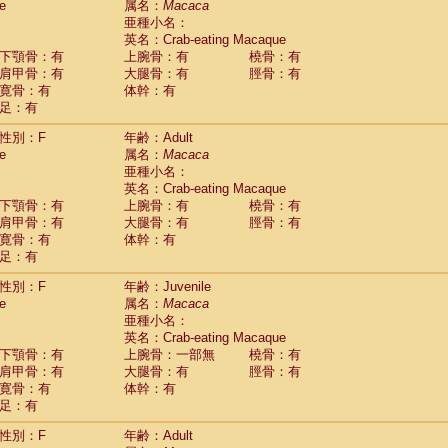
e
属名：
Macaca
idae
Cercopithecus lhoesti
(1)
亜種小名：
idae
Cercopithecus mitis
(1)
英名：Crab-eating Macaque
idae
Cercopithecus mitis doggetti
(1)
下顎骨：有
上腕骨：有
橈骨：有
idae
Cercopithecus mitis albogularis
肩甲骨：有
大腿骨：有
脛骨：有
(0)
idae
Cercopithecus mona
寛骨：有
体幹：有
(3)
idae
Cercopithecus neglectus
足：有
(1)
idae
Cercopithecus nigroviridis
(0)
性別：F
年齢：Adult
idae
Cercopithecus petaurista buettikoferi
(0)
e
属名：
Macaca
idae
Cercopithecus
spp.
(0)
亜種小名：
idae
Chlorocebus aethiops
(4)
英名：Crab-eating Macaque
idae
Chlorocebus pygerythrus cynosuros
(0)
下顎骨：有
上腕骨：有
橈骨：有
idae
Erythrocebus patas
(30)
肩甲骨：有
大腿骨：有
脛骨：有
idae
Miopithecus talapoin
(2)
寛骨：有
体幹：有
idae
Cercopithecinae
spp.
(0)
足：有
idae
Colobus angolensis
(0)
idae
Colobus guereza
性別：F
年齢：Juvenile
(0)
idae
Colobus polykomos
e
属名：
Macaca
(0)
idae
Piliocolobus badius
亜種小名：
(0)
英名：Crab-eating Macaque
idae
Kasi senex vetulus
(1)
下顎骨：有
上腕骨：一部無
橈骨：有
idae
Kasi senex
(1)
肩甲骨：有
大腿骨：有
脛骨：有
idae
Nasalis larvatus
(0)
寛骨：有
体幹：有
idae
Presbytes melalophos
(0)
足：有
idae
Pygathrix nemaeus
(0)
idae
Semnopithecus entellus
(16)
性別：F
年齢：Adult
idae
Trachypithecus cristatus