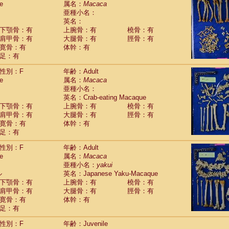
e
属名：
Macaca
Callicebus cupreus
(2)
亜種小名：
Callicebus donacophilus
(0)
英名：
Callicebus moloch
(0)
下顎骨：有
上腕骨：有
橈骨：有
Callicebus torquatus
(0)
肩甲骨：有
大腿骨：有
脛骨：有
Callicebus
spp.
(0)
寛骨：有
体幹：有
Chiropotes satanas
(1)
足：有
Pithecia monachus
(0)
Pithecia pithecia
性別：F
年齢：Adult
(0)
idae
Cercocebus agilis
e
属名：
Macaca
(0)
idae
Cercocebus galeritus chrysogaster
亜種小名：
(0)
idae
Cercocebus torquatus atys
英名：Crab-eating Macaque
(0)
下顎骨：有
上腕骨：有
橈骨：有
idae
Cercocebus torquatus lunulatus
(1)
肩甲骨：有
大腿骨：有
脛骨：有
idae
Cercocebus torquatus torquatus
(0)
寛骨：有
体幹：有
idae
Cercocebus
hybrid
(2)
足：有
idae
Cercocebus
spp.
(0)
idae
Lophocebus albigena
(0)
性別：F
年齢：Adult
idae
Papio anubis
(1)
e
属名：
Macaca
idae
Papio cynocephalus
(7)
亜種小名：
yakui
idae
Papio hamadryas
ル
英名：Japanese Yaku-Macaque
(1)
idae
Papio papio
下顎骨：有
上腕骨：有
橈骨：有
(0)
idae
Papio
spp.
肩甲骨：有
大腿骨：有
脛骨：有
(0)
idae
Mandrillus leucophaeus
寛骨：有
体幹：有
(0)
idae
Mandrillus sphinx
足：有
(1)
idae
Theropithecus gelada
(0)
性別：F
年齢：Juvenile
idae
Macaca arctoides
(3)