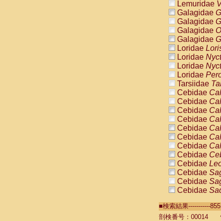
Lemuridae
V
Galagidae
G
Galagidae
G
Galagidae
O
Galagidae
G
Loridae
Lori
Loridae
Nyc
Loridae
Nyc
Loridae
Pero
Tarsiidae
Ta
Cebidae
Cal
Cebidae
Cal
Cebidae
Cal
Cebidae
Cal
Cebidae
Cal
Cebidae
Cal
Cebidae
Cal
Cebidae
Ce
Cebidae
Leo
Cebidae
Sag
Cebidae
Sag
Cebidae
Sag
Cebidae
Sag
■検索結果----------
Cebidae
Sag
Cebidae
Sa
剖検番号：00014