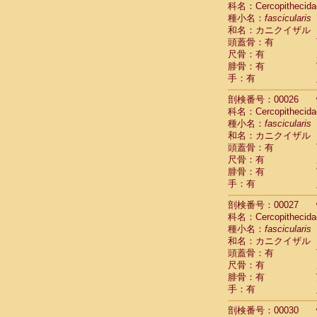
科名：Cercopithecida
Cebidae
Sa
種小名：
fascicularis
Cebidae
Sa
和名：カニクイザル
Cebidae
Sag
頭蓋骨：有
Cebidae
Sa
尺骨：有
Cebidae
Sag
腓骨：有
Cebidae
Sa
手：有
Cebidae
Aot
Cebidae
Ceb
剖検番号：00026
Cebidae
Ceb
科名：Cercopithecida
Cebidae
Ce
種小名：
fascicularis
Cebidae
Ceb
和名：カニクイザル
Cebidae
Ce
頭蓋骨：有
Cebidae
Sai
尺骨：有
腓骨：有
Cebidae
Sai
手：有
Atelidae
Alo
Atelidae
Alo
剖検番号：00027
Atelidae
Alo
科名：Cercopithecida
Atelidae
Alo
種小名：
fascicularis
Atelidae
Ate
和名：カニクイザル
Atelidae
Ate
頭蓋骨：有
Atelidae
Ate
尺骨：有
Atelidae
Ate
腓骨：有
Atelidae
Lag
手：有
Atelidae
Lag
剖検番号：00030
Pitheciidae