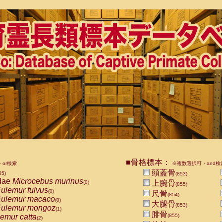
■骨格標本：
or検索
※複数選択可・and検
頭蓋骨
55)
(853)
dae
Microcebus murinus
上腕骨
(0)
(855)
ulemur fulvus
(0)
尺骨
(854)
ulemur macaco
(0)
大腿骨
(853)
ulemur mongoz
(1)
腓骨
emur catta
(855)
(2)