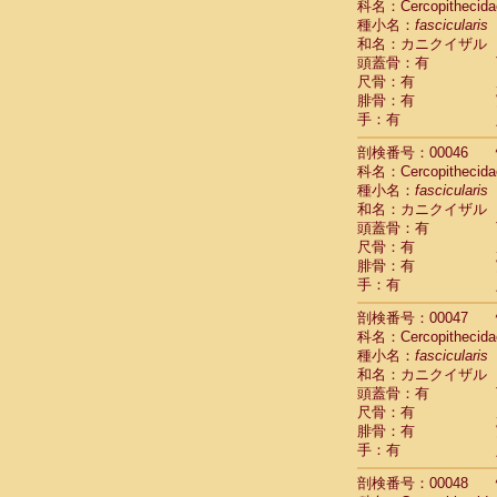
科名：Cercopithecida
Cercopithec
種小名：
fascicularis
Cercopithec
和名：カニクイザル
Cercopithec
頭蓋骨：有
Cercopithec
尺骨：有
Cercopithec
腓骨：有
Cercopithec
手：有
Cercopithec
剖検番号：00046
Cercopithec
科名：Cercopithecida
Cercopithec
種小名：
fascicularis
Cercopithec
和名：カニクイザル
Cercopithec
頭蓋骨：有
Cercopithec
尺骨：有
Cercopithec
腓骨：有
Cercopithec
手：有
Cercopithec
Cercopithec
剖検番号：00047
Cercopithec
科名：Cercopithecida
種小名：
Cercopithec
fascicularis
和名：カニクイザル
Cercopithec
頭蓋骨：有
Cercopithec
尺骨：有
Cercopithec
腓骨：有
Cercopithec
手：有
Cercopithec
Cercopithec
剖検番号：00048
Cercopithec