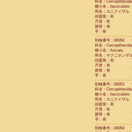
科名：Cercopithecida
Cercopithec
種小名：
fascicularis
Cercopithec
和名：カニクイザル
Cercopithec
頭蓋骨：有
Cercopithec
尺骨：有
Cercopithec
腓骨：有
手：有
Cercopithec
Hylobatida
剖検番号：00050
Hylobatida
科名：Cercopithecida
Hylobatida
種小名：
fuscata
Hylobatida
和名：ヤクニホンザ
Hylobatida
頭蓋骨：有
Hylobatida
尺骨：有
Hylobatida
腓骨：有
Hylobatida
手：有
Hylobatida
剖検番号：00053
Hylobatida
科名：Cercopithecida
Hylobatida
種小名：
fascicularis
Hominidae
和名：カニクイザル
Hominidae
頭蓋骨：有
Hominidae
G
尺骨：有
Hominidae
G
腓骨：有
Primates mis
手：有
Scandentia
Scandentia
剖検番号：00059