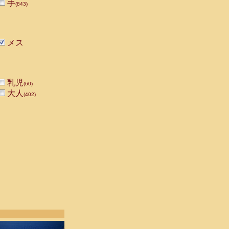
手
(843)
メス
乳児
(60)
大人
(402)