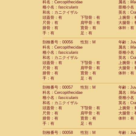
科名：Cercopithecidae
属名：
Ma
Cercopithecidae
Macaca assamensis
(
種小名：
fascicularis
亜種小名
Cercopithecidae
Macaca brunnescen
和名：カニクイザル
英名：Crab
Cercopithecidae
Macaca cyclopis
(6)
頭蓋骨：有
下顎骨：有
上腕骨：
Cercopithecidae
Macaca fascicularis
(1
尺骨：有
肩甲骨：有
大腿骨：
Cercopithecidae
Macaca fuscaca fusc
腓骨：有
寛骨：有
体幹：有
Cercopithecidae
Macaca fuscata yaku
手：有
足：有
Cercopithecidae
Macaca fuscata
hybr
剖検番号：00056
Cercopithecidae
性別：M
Macaca maura
年齢：Juve
(1)
科名：Cercopithecidae
属名：
Ma
Cercopithecidae
Macaca mulatta
(45)
種小名：
fascicularis
亜種小名
Cercopithecidae
Macaca nemestrina
(3
和名：カニクイザル
英名：Crab
Cercopithecidae
Macaca nigra
(1)
頭蓋骨：有
下顎骨：有
上腕骨：
Cercopithecidae
Macaca radiata
(8)
尺骨：有
肩甲骨：有
大腿骨：
Cercopithecidae
Macaca silenus
(0)
腓骨：有
寛骨：有
体幹：有
Cercopithecidae
Macaca sinica
(0)
手：有
足：有
Cercopithecidae
Macaca sylvanus
(2)
Cercopithecidae
Macaca thibetana
剖検番号：00057
性別：M
年齢：Juve
(0)
Cercopithecidae
Macaca tonkeana
科名：Cercopithecidae
属名：
Ma
(0)
Cercopithecidae
Macaca
hybrid
種小名：
fascicularis
亜種小名
(1)
Cercopithecidae
Macaca
spp.
和名：カニクイザル
英名：Crab
(0)
Cercopithecidae
Allenopithecus nigrov
頭蓋骨：有
下顎骨：有
上腕骨：
尺骨：有
Cercopithecidae
肩甲骨：有
Cercopithecus ascan
大腿骨：
腓骨：有
寛骨：有
体幹：有
Cercopithecidae
Cercopithecus ascan
手：有
足：有
Cercopithecidae
Cercopithecus ceph
Cercopithecidae
Cercopithecus diana
剖検番号：00058
性別：M
年齢：Juve
Cercopithecidae
Cercopithecus hamly