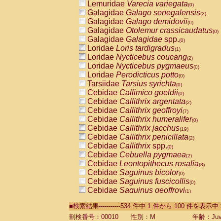
Lemuridae
Varecia variegata
(0)
Galagidae
Galago senegalensis
(2)
Galagidae
Galago demidovii
(0)
Galagidae
Otolemur crassicaudatus
(0)
Galagidae
Galagidae
spp.
(0)
Loridae
Loris tardigradus
(1)
Loridae
Nycticebus coucang
(2)
Loridae
Nycticebus pygmaeus
(0)
Loridae
Perodicticus potto
(0)
Tarsiidae
Tarsius syrichta
(0)
Cebidae
Callimico goeldii
(0)
Cebidae
Callithrix argentata
(2)
Cebidae
Callithrix geoffroyi
(7)
Cebidae
Callithrix humeralifer
(0)
Cebidae
Callithrix jacchus
(19)
Cebidae
Callithrix penicillata
(2)
Cebidae
Callithrix
spp.
(0)
Cebidae
Cebuella pygmaea
(2)
Cebidae
Leontopithecus rosalia
(3)
Cebidae
Saguinus bicolor
(0)
Cebidae
Saguinus fuscicollis
(0)
Cebidae
Saguinus geoffroyi
(1)
Cebidae
Saguinus imperator
(0)
■検索結果-----------534 件中 1 件から 100 件を表示中
Cebidae
Saguinus labiatus
(0)
Cebidae
Saguinus leucopus
剖検番号：00010
性別：M
年齢：Juve
(4)