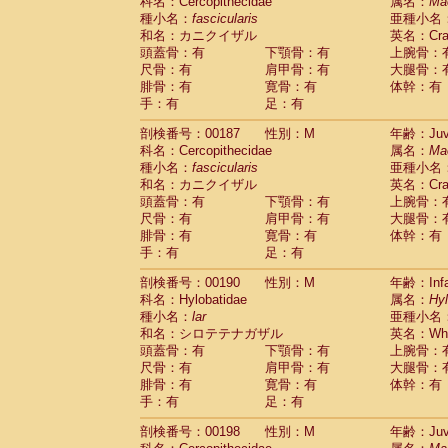
科名：Cercopithecidae
属名：
Ma
種小名：
fascicularis
亜種小名
和名：カニクイザル
英名：Crab
頭蓋骨：有
下顎骨：有
上腕骨：
尺骨：有
肩甲骨：有
大腿骨：
腓骨：有
寛骨：有
体幹：有
手：有
足：有
剖検番号：00187
性別：M
年齢：Juve
科名：Cercopithecidae
属名：
Ma
種小名：
fascicularis
亜種小名
和名：カニクイザル
英名：Crab
頭蓋骨：有
下顎骨：有
上腕骨：
尺骨：有
肩甲骨：有
大腿骨：
腓骨：有
寛骨：有
体幹：有
手：有
足：有
剖検番号：00190
性別：M
年齢：Infa
科名：Hylobatidae
属名：
Hy
種小名：
lar
亜種小名
和名：シロテテナガザル
英名：Whit
頭蓋骨：有
下顎骨：有
上腕骨：
尺骨：有
肩甲骨：有
大腿骨：
腓骨：有
寛骨：有
体幹：有
手：有
足：有
剖検番号：00198
性別：M
年齢：Juve