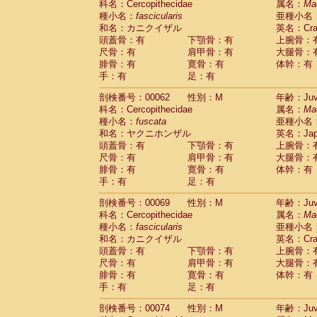
科名：Cercopithecidae
属名：
Ma
Cercopithecidae
Cercopithecus lhoest
種小名：
fascicularis
亜種小名
Cercopithecidae
Cercopithecus mitis
(0
和名：カニクイザル
英名：Crab
Cercopithecidae
Cercopithecus mitis 
頭蓋骨：有
下顎骨：有
上腕骨：
Cercopithecidae
Cercopithecus mitis 
尺骨：有
肩甲骨：有
大腿骨：
Cercopithecidae
Cercopithecus mona
腓骨：有
寛骨：有
体幹：有
Cercopithecidae
Cercopithecus negle
手：有
足：有
Cercopithecidae
Cercopithecus nigrovi
剖検番号：00062
性別：M
年齢：Juve
Cercopithecidae
Cercopithecus petauri
科名：Cercopithecidae
属名：
Ma
Cercopithecidae
Cercopithecus
spp.
(0)
種小名：
fuscata
亜種小名
Cercopithecidae
Chlorocebus aethiop
和名：ヤクニホンザル
英名：Japa
Cercopithecidae
Chlorocebus pygeryt
頭蓋骨：有
下顎骨：有
上腕骨：
Cercopithecidae
Erythrocebus patas
(1
尺骨：有
肩甲骨：有
大腿骨：
Cercopithecidae
Miopithecus talapoin
腓骨：有
寛骨：有
体幹：有
Cercopithecidae
Cercopithecinae
spp
手：有
足：有
Cercopithecidae
Colobus angolensis
(0
Cercopithecidae
Colobus guereza
剖検番号：00069
性別：M
年齢：Juve
(0)
Cercopithecidae
Colobus polykomos
科名：Cercopithecidae
属名：
Ma
(0
種小名：
Cercopithecidae
fascicularis
Piliocolobus badius
亜種小名
(0
和名：カニクイザル
英名：Crab
Cercopithecidae
Kasi senex vetulus
(0)
頭蓋骨：有
下顎骨：有
上腕骨：
Cercopithecidae
Kasi senex
(0)
尺骨：有
肩甲骨：有
大腿骨：
Cercopithecidae
Nasalis larvatus
(0)
腓骨：有
寛骨：有
体幹：有
Cercopithecidae
Presbytes melaloph
手：有
足：有
Cercopithecidae
Pygathrix nemaeus
(0)
Cercopithecidae
Semnopithecus entel
剖検番号：00074
性別：M
年齢：Juve
Cercopithecidae
Trachypithecus crista