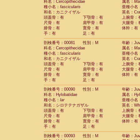
科名：Cercopithecidae
属名：
Ma
Cercopithecidae
Trachypithecus franc
種小名：
fascicularis
亜種小名
Cercopithecidae
Trachypithecus obsc
和名：カニクイザル
英名：Crab
Cercopithecidae
Trachypithecus pilea
頭蓋骨：有
下顎骨：有
上腕骨：
Cercopithecidae
Colobinae
spp.
尺骨：有
肩甲骨：有
大腿骨：
(0)
Cercopithecidae
Presbytesinae
spp.
腓骨：有
寛骨：有
体幹：有
(0)
手：有
Cercopithecidae
足：有
Cercopithecidae
spp
Hylobatidae
Hoolock hoolock
(0)
剖検番号：00081
性別：M
年齢：Juve
Hylobatidae
Hylobates agilis
(1)
科名：Cercopithecidae
属名：
Ma
Hylobatidae
Hylobates klossii
(0)
種小名：
fascicularis
亜種小名
Hylobatidae
Hylobates lar
(10)
和名：カニクイザル
英名：Crab
Hylobatidae
Hylobates moloch
(0)
頭蓋骨：有
下顎骨：有
上腕骨：
Hylobatidae
Hylobates muelleri
(0)
尺骨：有
肩甲骨：有
大腿骨：
Hylobatidae
Hylobates pileatus
(2)
腓骨：有
寛骨：有
体幹：有
Hylobatidae
Hylobates
spp.
手：有
足：有
(0)
Hylobatidae
Hylobates
hybrid
(0)
剖検番号：00090
性別：M
年齢：Juve
Hylobatidae
Nomascus concolor
(0)
科名：Hylobatidae
属名：
Hy
Hylobatidae
Symphalangus syndactyl
種小名：
lar
亜種小名
Hominidae
Pongo pygmaeus
(0)
和名：シロテテナガザル
英名：Whit
Hominidae
Pan troglodytes
(1)
頭蓋骨：有
下顎骨：有
上腕骨：
Hominidae
Gorilla gorilla beringei
(0)
尺骨：有
肩甲骨：有
大腿骨：
Hominidae
Gorilla gorilla gorilla
(0)
腓骨：有
寛骨：有
体幹：有
Primates misc.
(0)
手：有
足：有
Scandentia
Dendrogale melanura
(0)
Scandentia
Ptilocercus lowii
剖検番号：00093
性別：M
年齢：Juve
(0)