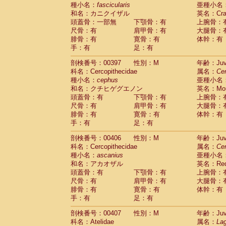
種小名：
fascicularis
亜種小名
和名：カニクイザル
英名：Crab
頭蓋骨：一部無
下顎骨：有
上腕骨：
尺骨：有
肩甲骨：有
大腿骨：
腓骨：有
寛骨：有
体幹：有
手：有
足：有
剖検番号：00397
性別：M
年齢：Juve
科名：Cercopithecidae
属名：
Ce
種小名：
cephus
亜種小名
和名：クチヒゲグエノン
英名：Mous
頭蓋骨：有
下顎骨：有
上腕骨：
尺骨：有
肩甲骨：有
大腿骨：
腓骨：有
寛骨：有
体幹：有
手：有
足：有
剖検番号：00406
性別：M
年齢：Juve
科名：Cercopithecidae
属名：
Ce
種小名：
ascanius
亜種小名
和名：アカオザル
英名：Red-
頭蓋骨：有
下顎骨：有
上腕骨：
尺骨：有
肩甲骨：有
大腿骨：
腓骨：有
寛骨：有
体幹：有
手：有
足：有
剖検番号：00407
性別：M
年齢：Juve
科名：Atelidae
属名：
Lag