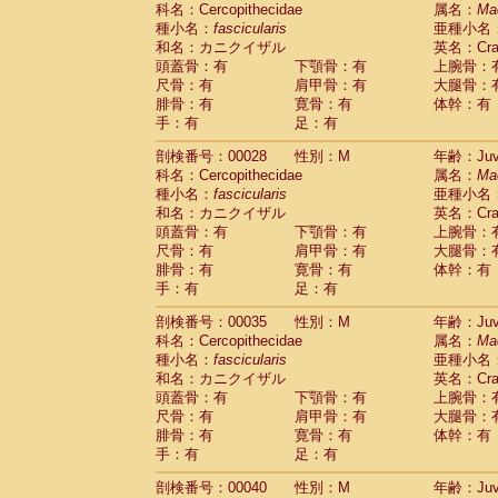
科名：Cercopithecidae
Cebidae
Saguinus midas
属名：
Ma
(0)
種小名：
fascicularis
亜種小名
Cebidae
Saguinus mystax
(1)
和名：カニクイザル
英名：Crab
Cebidae
Saguinus nigricollis
(12)
頭蓋骨：有
下顎骨：有
上腕骨：
Cebidae
Saguinus oedipus
(19)
尺骨：有
肩甲骨：有
大腿骨：
Cebidae
Saguinus weddelli
(0)
腓骨：有
寛骨：有
体幹：有
Cebidae
Saguinus
spp.
(1)
手：有
足：有
Cebidae
Aotus trivirgatus
(3)
Cebidae
Cebus albifrons
(1)
剖検番号：00028
性別：M
年齢：Juve
Cebidae
Cebus apella
科名：Cercopithecidae
(6)
属名：
Ma
Cebidae
Cebus capucinus
種小名：
fascicularis
亜種小名
(0)
Cebidae
Cebus nigrivittatus
和名：カニクイザル
英名：Crab
(1)
Cebidae
Cebus
spp.
頭蓋骨：有
下顎骨：有
上腕骨：
(0)
Cebidae
Saimiri boliviensis
尺骨：有
肩甲骨：有
大腿骨：
(0)
腓骨：有
Cebidae
Saimiri sciureus
寛骨：有
体幹：有
(7)
手：有
足：有
Atelidae
Alouatta caraya
(0)
Atelidae
Alouatta fusca
(1)
剖検番号：00035
性別：M
年齢：Juve
Atelidae
Alouatta seniculus
(1)
科名：Cercopithecidae
属名：
Ma
Atelidae
Alouatta
spp.
(0)
種小名：
fascicularis
亜種小名
Atelidae
Ateles belzebuth
(1)
和名：カニクイザル
英名：Crab
Atelidae
Ateles geoffroyi
(3)
頭蓋骨：有
下顎骨：有
上腕骨：
Atelidae
Ateles paniscus
(3)
尺骨：有
肩甲骨：有
大腿骨：
Atelidae
Ateles
spp.
腓骨：有
寛骨：有
(0)
体幹：有
Atelidae
Lagothrix lagothricha
手：有
足：有
(6)
Atelidae
Lagothrix lagothricha cana
(0)
剖検番号：00040
性別：M
年齢：Juve
Pitheciidae
Cacajao calvus rubicundu