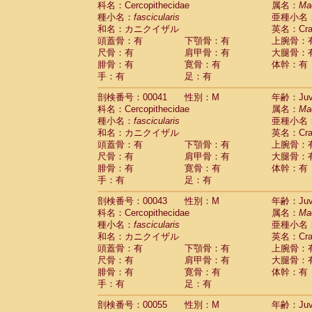
科名：Cercopithecidae
属名：
Ma
Pitheciidae
Callicebus cupreus
(0)
種小名：
fascicularis
亜種小名
Pitheciidae
Callicebus donacophilus
(0
和名：カニクイザル
英名：Crab
Pitheciidae
Callicebus moloch
(0)
頭蓋骨：有
下顎骨：有
上腕骨：
Pitheciidae
Callicebus torquatus
(0)
尺骨：有
肩甲骨：有
大腿骨：
Pitheciidae
Callicebus
spp.
(0)
腓骨：有
寛骨：有
体幹：有
Pitheciidae
Chiropotes satanas
(1)
手：有
足：有
Pitheciidae
Pithecia monachus
(3)
Pitheciidae
Pithecia pithecia
剖検番号：00041
性別：M
年齢：Juve
(0)
Cercopithecidae
Cercocebus agilis
科名：Cercopithecidae
属名：
Ma
(0)
Cercopithecidae
Cercocebus galeritus
種小名：
fascicularis
亜種小名
和名：カニクイザル
Cercopithecidae
Cercocebus torquatu
英名：Crab
頭蓋骨：有
下顎骨：有
上腕骨：
Cercopithecidae
Cercocebus torquatus
尺骨：有
肩甲骨：有
大腿骨：
Cercopithecidae
Cercocebus torquatu
腓骨：有
寛骨：有
体幹：有
Cercopithecidae
Cercocebus
hybrid
(0)
手：有
足：有
Cercopithecidae
Cercocebus
spp.
(0)
Cercopithecidae
Lophocebus albigen
剖検番号：00043
性別：M
年齢：Juve
Cercopithecidae
Papio anubis
(0)
科名：Cercopithecidae
属名：
Ma
Cercopithecidae
Papio cynocephalus
(
種小名：
fascicularis
亜種小名
Cercopithecidae
Papio hamadryas
和名：カニクイザル
英名：Crab
(0)
Cercopithecidae
Papio papio
頭蓋骨：有
下顎骨：有
上腕骨：
(0)
Cercopithecidae
Papio
spp.
尺骨：有
肩甲骨：有
大腿骨：
(0)
Cercopithecidae
Mandrillus leucopha
腓骨：有
寛骨：有
体幹：有
Cercopithecidae
Mandrillus sphinx
手：有
足：有
(0)
Cercopithecidae
Theropithecus gelad
剖検番号：00055
性別：M
年齢：Juve
Cercopithecidae
Macaca arctoides
(1)