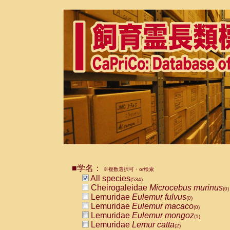
■学名：
※複数選択可・or検索
All species
(534)
Cheirogaleidae
Microcebus murinus
(0)
Lemuridae
Eulemur fulvus
(0)
Lemuridae
Eulemur macaco
(0)
Lemuridae
Eulemur mongoz
(1)
Lemuridae
Lemur catta
(2)