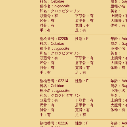
科名：Cebidae
属名：
Sa
Cercopithecidae
Trachypithecus franc
種小名：
nigricollis
亜種小名
Cercopithecidae
Trachypithecus obsc
和名：クロクビタマリン
英名：
Cercopithecidae
Trachypithecus pilea
頭蓋骨：有
下顎骨：有
上腕骨：
Cercopithecidae
Colobinae
spp.
尺骨：有
肩甲骨：有
大腿骨：
(0)
Cercopithecidae
Presbytesinae
spp.
腓骨：有
寛骨：有
体幹：有
(0)
手：有
Cercopithecidae
足：有
Cercopithecidae
spp
Hylobatidae
Hoolock hoolock
(1)
剖検番号：02205
性別：F
年齢：Adu
Hylobatidae
Hylobates agilis
(1)
科名：Cebidae
属名：
Sa
Hylobatidae
Hylobates klossii
(0)
種小名：
nigricollis
亜種小名
Hylobatidae
Hylobates lar
(10)
和名：クロクビタマリン
英名：
Hylobatidae
Hylobates moloch
(2)
頭蓋骨：有
下顎骨：有
上腕骨：
Hylobatidae
Hylobates muelleri
(0)
尺骨：有
肩甲骨：有
大腿骨：
Hylobatidae
Hylobates pileatus
(3)
腓骨：有
寛骨：有
体幹：有
Hylobatidae
Hylobates
spp.
手：有
足：有
(3)
Hylobatidae
Hylobates
hybrid
(1)
剖検番号：02214
性別：F
年齢：Adu
Hylobatidae
Nomascus concolor
(0)
科名：Cebidae
属名：
Sa
Hylobatidae
Symphalangus syndactyl
種小名：
nigricollis
亜種小名
Hominidae
Pongo pygmaeus
(0)
和名：クロクビタマリン
英名：
Hominidae
Pan troglodytes
(0)
頭蓋骨：有
下顎骨：有
上腕骨：
Hominidae
Gorilla gorilla beringei
(0)
尺骨：有
肩甲骨：有
大腿骨：
Hominidae
Gorilla gorilla gorilla
(0)
腓骨：有
寛骨：有
体幹：有
Primates misc.
(0)
手：有
足：有
Scandentia
Dendrogale melanura
(0)
Scandentia
Ptilocercus lowii
剖検番号：02216
性別：F
年齢：Adu
(0)