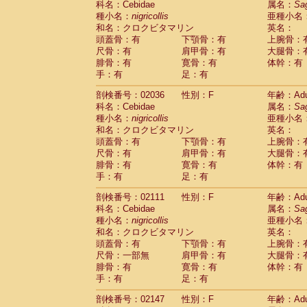
科名：Cebidae
属名：
Sa
Cercopithecidae
Macaca assamensis
(
種小名：
nigricollis
亜種小名
Cercopithecidae
Macaca brunnescen
和名：クロクビタマリン
英名：
Cercopithecidae
Macaca cyclopis
(17)
頭蓋骨：有
下顎骨：有
上腕骨：
Cercopithecidae
Macaca fascicularis
(3
尺骨：有
肩甲骨：有
大腿骨：
Cercopithecidae
Macaca fuscaca fusc
腓骨：有
寛骨：有
体幹：有
Cercopithecidae
Macaca fuscata yaku
手：有
足：有
Cercopithecidae
Macaca fuscata
hybr
剖検番号：02036
Cercopithecidae
性別：F
Macaca maura
年齢：Adu
(3)
科名：Cebidae
属名：
Sa
Cercopithecidae
Macaca mulatta
(56)
種小名：
nigricollis
亜種小名
Cercopithecidae
Macaca nemestrina
(3
和名：クロクビタマリン
英名：
Cercopithecidae
Macaca nigra
(0)
頭蓋骨：有
下顎骨：有
上腕骨：
Cercopithecidae
Macaca radiata
(27)
尺骨：有
肩甲骨：有
大腿骨：
Cercopithecidae
Macaca silenus
(0)
腓骨：有
寛骨：有
体幹：有
Cercopithecidae
Macaca sinica
(1)
手：有
足：有
Cercopithecidae
Macaca sylvanus
(0)
Cercopithecidae
Macaca thibetana
剖検番号：02111
性別：F
年齢：Adu
(0)
Cercopithecidae
Macaca tonkeana
科名：Cebidae
属名：
Sa
(0)
Cercopithecidae
Macaca
hybrid
種小名：
nigricollis
亜種小名
(1)
Cercopithecidae
Macaca
spp.
和名：クロクビタマリン
英名：
(0)
Cercopithecidae
Allenopithecus nigrov
頭蓋骨：有
下顎骨：有
上腕骨：
尺骨：一部無
Cercopithecidae
肩甲骨：有
Cercopithecus ascan
大腿骨：
腓骨：有
寛骨：有
体幹：有
Cercopithecidae
Cercopithecus ascan
手：有
足：有
Cercopithecidae
Cercopithecus ceph
Cercopithecidae
Cercopithecus diana
剖検番号：02147
性別：F
年齢：Adu
Cercopithecidae
Cercopithecus hamly