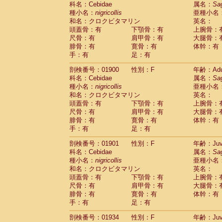
科名：Cebidae
Cebidae
Saguinus midas
属名：
Sa
(0)
種小名：
nigricollis
亜種小名
Cebidae
Saguinus mystax
(2)
和名：クロクビタマリン
英名：
Cebidae
Saguinus nigricollis
(22)
頭蓋骨：有
下顎骨：有
上腕骨：
Cebidae
Saguinus oedipus
(11)
尺骨：有
肩甲骨：有
大腿骨：
Cebidae
Saguinus weddelli
(0)
腓骨：有
寛骨：有
体幹：有
Cebidae
Saguinus
spp.
(0)
手：有
足：有
Cebidae
Aotus trivirgatus
(3)
Cebidae
Cebus albifrons
(2)
剖検番号：01900
性別：F
年齢：Adu
Cebidae
Cebus apella
科名：Cebidae
(3)
属名：
Sa
Cebidae
Cebus capucinus
種小名：
nigricollis
亜種小名
(1)
Cebidae
Cebus nigrivittatus
和名：クロクビタマリン
英名：
(0)
Cebidae
Cebus
spp.
頭蓋骨：有
下顎骨：有
上腕骨：
(0)
Cebidae
Saimiri boliviensis
尺骨：有
肩甲骨：有
大腿骨：
(0)
腓骨：有
Cebidae
Saimiri sciureus
寛骨：有
体幹：有
(14)
手：有
足：有
Atelidae
Alouatta caraya
(0)
Atelidae
Alouatta fusca
(0)
剖検番号：01901
性別：F
年齢：Juve
Atelidae
Alouatta seniculus
(0)
科名：Cebidae
属名：
Sa
Atelidae
Alouatta
spp.
(1)
種小名：
nigricollis
亜種小名
Atelidae
Ateles belzebuth
(0)
和名：クロクビタマリン
英名：
Atelidae
Ateles geoffroyi
(2)
頭蓋骨：有
下顎骨：有
上腕骨：
Atelidae
Ateles paniscus
(6)
尺骨：有
肩甲骨：有
大腿骨：
Atelidae
Ateles
spp.
腓骨：有
寛骨：有
(0)
体幹：有
Atelidae
Lagothrix lagothricha
手：有
足：有
(3)
Atelidae
Lagothrix lagothricha cana
(0)
剖検番号：01934
性別：F
年齢：Juve
Pitheciidae
Cacajao calvus rubicundu