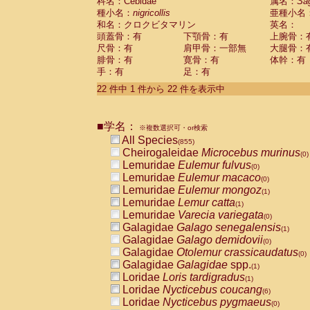
科名：Cebidae
属名：
Sa
種小名：
nigricollis
亜種小名
和名：クロクビタマリン
英名：
頭蓋骨：有
下顎骨：有
上腕骨：
尺骨：有
肩甲骨：一部無
大腿骨：
腓骨：有
寛骨：有
体幹：有
手：有
足：有
22 件中 1 件から 22 件を表示中
■学名：
※複数選択可・or検索
All Species
(855)
Cheirogaleidae
Microcebus murinus
(0)
Lemuridae
Eulemur fulvus
(0)
Lemuridae
Eulemur macaco
(0)
Lemuridae
Eulemur mongoz
(1)
Lemuridae
Lemur catta
(1)
Lemuridae
Varecia variegata
(0)
Galagidae
Galago senegalensis
(1)
Galagidae
Galago demidovii
(0)
Galagidae
Otolemur crassicaudatus
(0)
Galagidae
Galagidae
spp.
(1)
Loridae
Loris tardigradus
(1)
Loridae
Nycticebus coucang
(6)
Loridae
Nycticebus pygmaeus
(0)