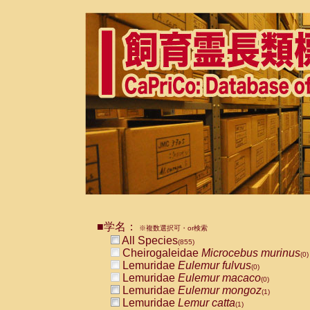
■学名：
※複数選択可・or検索
All Species
(855)
Cheirogaleidae
Microcebus murinus
(0)
Lemuridae
Eulemur fulvus
(0)
Lemuridae
Eulemur macaco
(0)
Lemuridae
Eulemur mongoz
(1)
Lemuridae
Lemur catta
(1)