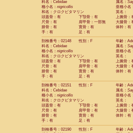
科名：Cebidae
属名：
Sa
Cercopithecidae
Cercopithecus lhoest
種小名：
nigricollis
亜種小名
Cercopithecidae
Cercopithecus mitis
(1
和名：クロクビタマリン
英名：
Cercopithecidae
Cercopithecus mitis 
頭蓋骨：有
下顎骨：有
上腕骨：
Cercopithecidae
Cercopithecus mitis 
尺骨：有
肩甲骨：一部無
大腿骨：
Cercopithecidae
Cercopithecus mona
腓骨：有
寛骨：有
体幹：有
Cercopithecidae
Cercopithecus negle
手：有
足：有
Cercopithecidae
Cercopithecus nigrovi
剖検番号：02148
性別：F
年齢：Adu
Cercopithecidae
Cercopithecus petauri
科名：Cebidae
属名：
Sa
Cercopithecidae
Cercopithecus
spp.
(0)
種小名：
nigricollis
亜種小名
Cercopithecidae
Chlorocebus aethiop
和名：クロクビタマリン
英名：
Cercopithecidae
Chlorocebus pygeryt
頭蓋骨：有
下顎骨：有
上腕骨：
Cercopithecidae
Erythrocebus patas
(3
尺骨：有
肩甲骨：有
大腿骨：
Cercopithecidae
Miopithecus talapoin
腓骨：有
寛骨：有
体幹：有
Cercopithecidae
Cercopithecinae
spp
手：有
足：有
Cercopithecidae
Colobus angolensis
(0
Cercopithecidae
Colobus guereza
剖検番号：02151
性別：F
年齢：Adu
(0)
Cercopithecidae
Colobus polykomos
科名：Cebidae
属名：
Sa
(0
種小名：
Cercopithecidae
nigricollis
Piliocolobus badius
亜種小名
(0
和名：クロクビタマリン
英名：
Cercopithecidae
Kasi senex vetulus
(1)
頭蓋骨：有
下顎骨：有
上腕骨：
Cercopithecidae
Kasi senex
(1)
尺骨：有
肩甲骨：有
大腿骨：
Cercopithecidae
Nasalis larvatus
(0)
腓骨：有
寛骨：有
体幹：有
Cercopithecidae
Presbytes melaloph
手：有
足：有
Cercopithecidae
Pygathrix nemaeus
(0)
Cercopithecidae
Semnopithecus entel
剖検番号：02190
性別：F
年齢：Adu
Cercopithecidae
Trachypithecus crista