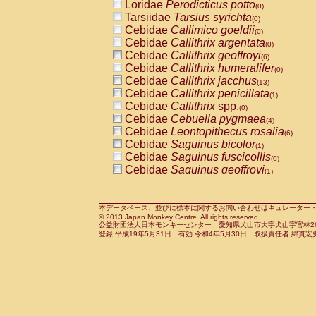
Loridae
Perodicticus potto
(0)
Tarsiidae
Tarsius syrichta
(0)
Cebidae
Callimico goeldii
(0)
Cebidae
Callithrix argentata
(0)
Cebidae
Callithrix geoffroyi
(6)
Cebidae
Callithrix humeralifer
(0)
Cebidae
Callithrix jacchus
(13)
Cebidae
Callithrix penicillata
(1)
Cebidae
Callithrix
spp.
(0)
Cebidae
Cebuella pygmaea
(4)
Cebidae
Leontopithecus rosalia
(6)
Cebidae
Saguinus bicolor
(1)
Cebidae
Saguinus fuscicollis
(0)
Cebidae
Saguinus geoffroyi
(1)
Cebidae
Saguinus imperator
(0)
Cebidae
Saguinus labiatus
(0)
Cebidae
Saguinus leucopus
本データベース、並びに標本に関するお問い合わせはキュレーター・新宅勇太までお願い
(2)
© 2013 Japan Monkey Centre. All rights reserved.
Cebidae
Saguinus midas
(0)
公益財団法人日本モンキーセンター 愛知県犬山市大字犬山字官林26番
Cebidae
Saguinus mystax
登録:平成19年5月31日 有効:令和4年5月30日 取扱責任者:綿貫宏
(2)
Cebidae
Saguinus nigricollis
(22)
Cebidae
Saguinus oedipus
(11)
Cebidae
Saguinus weddelli
(0)
Cebidae
Saguinus
spp.
(0)
Cebidae
Aotus trivirgatus
(3)
Cebidae
Cebus albifrons
(2)