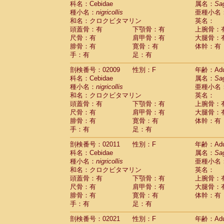
科名：Cebidae
属名：
Sa
Pitheciidae
Callicebus cupreus
(2)
種小名：
nigricollis
亜種小名
Pitheciidae
Callicebus donacophilus
(0
和名：クロクビタマリン
英名：
Pitheciidae
Callicebus moloch
(0)
頭蓋骨：有
下顎骨：有
上腕骨：
Pitheciidae
Callicebus torquatus
(0)
尺骨：有
肩甲骨：有
大腿骨：
Pitheciidae
Callicebus
spp.
(0)
腓骨：有
寛骨：有
体幹：有
Pitheciidae
Chiropotes satanas
(1)
手：有
足：有
Pitheciidae
Pithecia monachus
(0)
Pitheciidae
Pithecia pithecia
剖検番号：02009
性別：F
年齢：Adu
(0)
Cercopithecidae
Cercocebus agilis
科名：Cebidae
属名：
Sa
(0)
Cercopithecidae
Cercocebus galeritus
種小名：
nigricollis
亜種小名
和名：クロクビタマリン
Cercopithecidae
Cercocebus torquatu
英名：
頭蓋骨：有
下顎骨：有
上腕骨：
Cercopithecidae
Cercocebus torquatus
尺骨：有
肩甲骨：有
大腿骨：
Cercopithecidae
Cercocebus torquatu
腓骨：有
寛骨：有
体幹：有
Cercopithecidae
Cercocebus
hybrid
(2)
手：有
足：有
Cercopithecidae
Cercocebus
spp.
(0)
Cercopithecidae
Lophocebus albigen
剖検番号：02011
性別：F
年齢：Adu
Cercopithecidae
Papio anubis
(1)
科名：Cebidae
属名：
Sa
Cercopithecidae
Papio cynocephalus
(
種小名：
nigricollis
亜種小名
Cercopithecidae
Papio hamadryas
和名：クロクビタマリン
英名：
(1)
Cercopithecidae
Papio papio
頭蓋骨：有
下顎骨：有
上腕骨：
(0)
Cercopithecidae
Papio
spp.
尺骨：有
肩甲骨：有
大腿骨：
(0)
Cercopithecidae
Mandrillus leucopha
腓骨：有
寛骨：有
体幹：有
Cercopithecidae
Mandrillus sphinx
手：有
足：有
(1)
Cercopithecidae
Theropithecus gelad
剖検番号：02021
性別：F
年齢：Adu
Cercopithecidae
Macaca arctoides
(3)