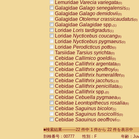
Lemuridae
Varecia variegata
(0)
Galagidae
Galago senegalensis
(1)
Galagidae
Galago demidovii
(0)
Galagidae
Otolemur crassicaudatus
(0)
Galagidae
Galagidae
spp.
(1)
Loridae
Loris tardigradus
(1)
Loridae
Nycticebus coucang
(6)
Loridae
Nycticebus pygmaeus
(0)
Loridae
Perodicticus potto
(0)
Tarsiidae
Tarsius syrichta
(0)
Cebidae
Callimico goeldii
(0)
Cebidae
Callithrix argentata
(0)
Cebidae
Callithrix geoffroyi
(6)
Cebidae
Callithrix humeralifer
(0)
Cebidae
Callithrix jacchus
(13)
Cebidae
Callithrix penicillata
(1)
Cebidae
Callithrix
spp.
(0)
Cebidae
Cebuella pygmaea
(4)
Cebidae
Leontopithecus rosalia
(6)
Cebidae
Saguinus bicolor
(1)
Cebidae
Saguinus fuscicollis
(0)
Cebidae
Saguinus geoffroyi
(1)
Cebidae
Saguinus imperator
(0)
■検索結果-----------22 件中 1 件から 22 件を表示中
Cebidae
Saguinus labiatus
(0)
Cebidae
Saguinus leucopus
剖検番号：00777
性別：F
年齢：Juve
(2)