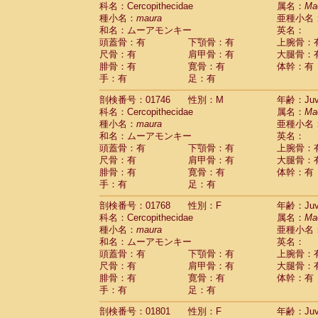
科名：Cercopithecidae
Cebidae
Saguinus midas
属名：
Ma
(0)
種小名：
maura
亜種小名
Cebidae
Saguinus mystax
(4)
和名：ムーアモンキー
英名：
Cebidae
Saguinus nigricollis
(37)
頭蓋骨：有
下顎骨：有
上腕骨：
Cebidae
Saguinus oedipus
(32)
尺骨：有
肩甲骨：有
大腿骨：
Cebidae
Saguinus weddelli
(0)
腓骨：有
寛骨：有
体幹：有
Cebidae
Saguinus
spp.
(1)
手：有
足：有
Cebidae
Aotus trivirgatus
(6)
Cebidae
Cebus albifrons
(3)
剖検番号：01746
性別：M
年齢：Juve
Cebidae
Cebus apella
科名：Cercopithecidae
(10)
属名：
Ma
Cebidae
Cebus capucinus
種小名：
maura
亜種小名
(1)
Cebidae
Cebus nigrivittatus
和名：ムーアモンキー
英名：
(1)
Cebidae
Cebus
spp.
頭蓋骨：有
下顎骨：有
上腕骨：
(0)
Cebidae
Saimiri boliviensis
尺骨：有
肩甲骨：有
大腿骨：
(0)
腓骨：有
Cebidae
Saimiri sciureus
寛骨：有
体幹：有
(23)
手：有
足：有
Atelidae
Alouatta caraya
(0)
Atelidae
Alouatta fusca
(1)
剖検番号：01768
性別：F
年齢：Juve
Atelidae
Alouatta seniculus
(1)
科名：Cercopithecidae
属名：
Ma
Atelidae
Alouatta
spp.
(1)
種小名：
maura
亜種小名
Atelidae
Ateles belzebuth
(1)
和名：ムーアモンキー
英名：
Atelidae
Ateles geoffroyi
(5)
頭蓋骨：有
下顎骨：有
上腕骨：
Atelidae
Ateles paniscus
(9)
尺骨：有
肩甲骨：有
大腿骨：
Atelidae
Ateles
spp.
腓骨：有
寛骨：有
(0)
体幹：有
Atelidae
Lagothrix lagothricha
手：有
足：有
(9)
Atelidae
Lagothrix lagothricha cana
(0)
剖検番号：01801
性別：F
年齢：Juve
Pitheciidae
Cacajao calvus rubicundu