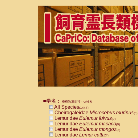
■学名：
※複数選択可・or検索
All Species
(1444)
Cheirogaleidae
Microcebus murinus
(0)
Lemuridae
Eulemur fulvus
(0)
Lemuridae
Eulemur macaco
(0)
Lemuridae
Eulemur mongoz
(2)
Lemuridae
Lemur catta
(4)