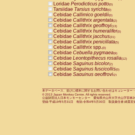
Loridae
Perodicticus potto
Cercopithecidae
Macaca assamensis
(0)
(
Tarsiidae
Tarsius syrichta
Cercopithecidae
Macaca brunnescen
(0)
Cebidae
Callimico goeldii
Cercopithecidae
Macaca cyclopis
(0)
(23)
Cebidae
Callithrix argentata
Cercopithecidae
Macaca fascicularis
(2)
(4
Cebidae
Callithrix geoffroyi
Cercopithecidae
Macaca fuscaca fusc
(13)
Cebidae
Callithrix humeralifer
Cercopithecidae
Macaca fuscata yaku
(0)
Cebidae
Callithrix jacchus
Cercopithecidae
Macaca fuscata
hybr
(31)
Cebidae
Callithrix penicillata
Cercopithecidae
Macaca maura
(5)
(4)
Cebidae
Callithrix
spp.
Cercopithecidae
Macaca mulatta
(0)
(102)
Cebidae
Cebuella pygmaea
Cercopithecidae
Macaca nemestrina
(9)
(6
Cebidae
Leontopithecus rosalia
Cercopithecidae
Macaca nigra
(12)
(1)
Cebidae
Saguinus bicolor
Cercopithecidae
Macaca radiata
(2)
(38)
Cebidae
Saguinus fuscicollis
Cercopithecidae
Macaca silenus
(0)
(1)
Cebidae
Saguinus geoffroyi
Cercopithecidae
Macaca sinica
(2)
(1)
Cebidae
Saguinus imperator
Cercopithecidae
Macaca sylvanus
(0)
(2)
Cebidae
Saguinus labiatus
Cercopithecidae
Macaca thibetana
(0)
(0)
Cebidae
Saguinus leucopus
Cercopithecidae
Macaca tonkeana
本データベース、並びに標本に関するお問い合わせはキュレーター・新宅勇太までお願い
(8)
(0)
© 2013 Japan Monkey Centre. All rights reserved.
Cebidae
Saguinus midas
Cercopithecidae
Macaca
hybrid
(0)
(2)
公益財団法人日本モンキーセンター 愛知県犬山市大字犬山字官林26番
Cebidae
Saguinus mystax
Cercopithecidae
Macaca
spp.
登録:平成19年5月31日 有効:令和4年5月30日 取扱責任者:綿貫宏
(4)
(0)
Cebidae
Saguinus nigricollis
Cercopithecidae
Allenopithecus nigrov
(37)
Cebidae
Saguinus oedipus
Cercopithecidae
Cercopithecus ascan
(32)
Cebidae
Saguinus weddelli
Cercopithecidae
Cercopithecus ascan
(0)
Cebidae
Saguinus
spp.
Cercopithecidae
Cercopithecus ceph
(1)
Cebidae
Aotus trivirgatus
Cercopithecidae
Cercopithecus diana
(6)
Cebidae
Cebus albifrons
Cercopithecidae
Cercopithecus hamly
(3)