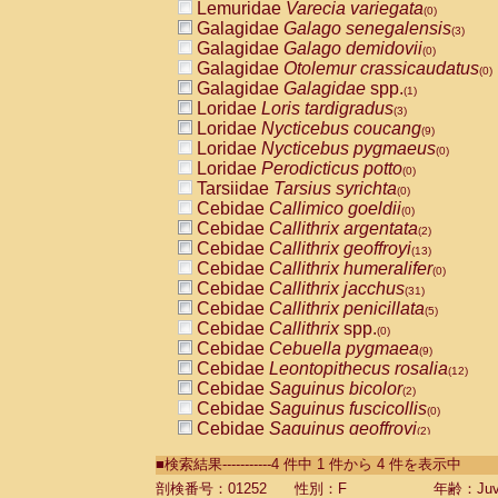
Lemuridae
Varecia variegata
(0)
Galagidae
Galago senegalensis
(3)
Galagidae
Galago demidovii
(0)
Galagidae
Otolemur crassicaudatus
(0)
Galagidae
Galagidae
spp.
(1)
Loridae
Loris tardigradus
(3)
Loridae
Nycticebus coucang
(9)
Loridae
Nycticebus pygmaeus
(0)
Loridae
Perodicticus potto
(0)
Tarsiidae
Tarsius syrichta
(0)
Cebidae
Callimico goeldii
(0)
Cebidae
Callithrix argentata
(2)
Cebidae
Callithrix geoffroyi
(13)
Cebidae
Callithrix humeralifer
(0)
Cebidae
Callithrix jacchus
(31)
Cebidae
Callithrix penicillata
(5)
Cebidae
Callithrix
spp.
(0)
Cebidae
Cebuella pygmaea
(9)
Cebidae
Leontopithecus rosalia
(12)
Cebidae
Saguinus bicolor
(2)
Cebidae
Saguinus fuscicollis
(0)
Cebidae
Saguinus geoffroyi
(2)
Cebidae
Saguinus imperator
(0)
■検索結果-----------4 件中 1 件から 4 件を表示中
Cebidae
Saguinus labiatus
(0)
Cebidae
Saguinus leucopus
剖検番号：01252
性別：F
年齢：Juve
(8)