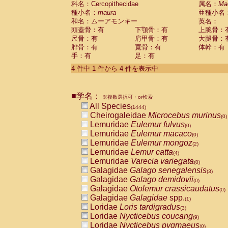
科名：Cercopithecidae
属名：
Ma
Pitheciidae
Callicebus cupreus
(2)
種小名：
maura
亜種小名
Pitheciidae
Callicebus donacophilus
(0
和名：ムーアモンキー
英名：
Pitheciidae
Callicebus moloch
(0)
頭蓋骨：有
下顎骨：有
上腕骨：
Pitheciidae
Callicebus torquatus
(0)
尺骨：有
肩甲骨：有
大腿骨：
Pitheciidae
Callicebus
spp.
(0)
腓骨：有
寛骨：有
体幹：有
Pitheciidae
Chiropotes satanas
(2)
手：有
足：有
Pitheciidae
Pithecia monachus
(3)
4 件中 1 件から 4 件を表示中
Pitheciidae
Pithecia pithecia
(0)
Cercopithecidae
Cercocebus agilis
(0)
Cercopithecidae
Cercocebus galeritus
■学名：
Cercopithecidae
Cercocebus torquatu
※複数選択可・or検索
All Species
Cercopithecidae
Cercocebus torquatus
(1444)
Cheirogaleidae
Microcebus murinus
Cercopithecidae
Cercocebus torquatu
(0)
Lemuridae
Eulemur fulvus
Cercopithecidae
Cercocebus
hybrid
(0)
(2)
Lemuridae
Eulemur macaco
Cercopithecidae
Cercocebus
spp.
(0)
(0)
Lemuridae
Eulemur mongoz
Cercopithecidae
Lophocebus albigen
(2)
Lemuridae
Lemur catta
Cercopithecidae
Papio anubis
(4)
(2)
Lemuridae
Varecia variegata
Cercopithecidae
Papio cynocephalus
(0)
(
Galagidae
Galago senegalensis
Cercopithecidae
Papio hamadryas
(3)
(1)
Galagidae
Galago demidovii
Cercopithecidae
Papio papio
(0)
(0)
Galagidae
Otolemur crassicaudatus
Cercopithecidae
Papio
spp.
(0)
(0)
Galagidae
Galagidae
spp.
Cercopithecidae
Mandrillus leucopha
(1)
Loridae
Loris tardigradus
Cercopithecidae
Mandrillus sphinx
(3)
(1)
Loridae
Nycticebus coucang
Cercopithecidae
Theropithecus gelad
(9)
Loridae
Nycticebus pygmaeus
Cercopithecidae
Macaca arctoides
(0)
(4)