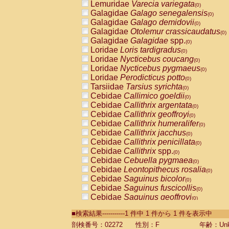
Lemuridae
Varecia variegata
(0)
Galagidae
Galago senegalensis
(0)
Galagidae
Galago demidovii
(0)
Galagidae
Otolemur crassicaudatus
(0)
Galagidae
Galagidae
spp.
(0)
Loridae
Loris tardigradus
(0)
Loridae
Nycticebus coucang
(0)
Loridae
Nycticebus pygmaeus
(0)
Loridae
Perodicticus potto
(0)
Tarsiidae
Tarsius syrichta
(0)
Cebidae
Callimico goeldii
(0)
Cebidae
Callithrix argentata
(0)
Cebidae
Callithrix geoffroyi
(0)
Cebidae
Callithrix humeralifer
(0)
Cebidae
Callithrix jacchus
(0)
Cebidae
Callithrix penicillata
(0)
Cebidae
Callithrix
spp.
(0)
Cebidae
Cebuella pygmaea
(0)
Cebidae
Leontopithecus rosalia
(0)
Cebidae
Saguinus bicolor
(0)
Cebidae
Saguinus fuscicollis
(0)
Cebidae
Saguinus geoffroyi
(0)
Cebidae
Saguinus imperator
(0)
■検索結果-----------1 件中 1 件から 1 件を表示中
Cebidae
Saguinus labiatus
(0)
Cebidae
Saguinus leucopus
剖検番号：02272
性別：F
年齢：Unk
(0)