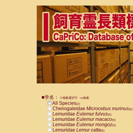
■学名：
※複数選択可・or検索
All Species
(2)
Cheirogaleidae
Microcebus murinus
(0)
Lemuridae
Eulemur fulvus
(0)
Lemuridae
Eulemur macaco
(0)
Lemuridae
Eulemur mongoz
(0)
Lemuridae
Lemur catta
(0)