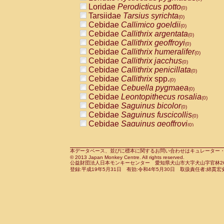
Pitheciidae
Callicebus cupreus
Loridae
Perodicticus potto
(0)
(0)
Pitheciidae
Callicebus donacophilus
Tarsiidae
Tarsius syrichta
(0
(0)
Pitheciidae
Callicebus moloch
Cebidae
Callimico goeldii
(0)
(0)
Pitheciidae
Callicebus torquatus
Cebidae
Callithrix argentata
(0)
(0)
Pitheciidae
Callicebus
spp.
Cebidae
Callithrix geoffroyi
(0)
(0)
Pitheciidae
Chiropotes satanas
Cebidae
Callithrix humeralifer
(0)
(0)
Pitheciidae
Pithecia monachus
Cebidae
Callithrix jacchus
(0)
(0)
Pitheciidae
Pithecia pithecia
Cebidae
Callithrix penicillata
(0)
(0)
Cercopithecidae
Cercocebus agilis
Cebidae
Callithrix
spp.
(0)
(0)
Cercopithecidae
Cercocebus galeritus
Cebidae
Cebuella pygmaea
(0)
Cercopithecidae
Cercocebus torquatu
Cebidae
Leontopithecus rosalia
(0)
Cercopithecidae
Cercocebus torquatus
Cebidae
Saguinus bicolor
(0)
Cercopithecidae
Cercocebus torquatu
Cebidae
Saguinus fuscicollis
(0)
Cercopithecidae
Cercocebus
hybrid
Cebidae
Saguinus geoffroyi
(0)
(0)
Cercopithecidae
Cercocebus
spp.
Cebidae
Saguinus imperator
(0)
(0)
Cercopithecidae
Lophocebus albigen
Cebidae
Saguinus labiatus
(0)
Cercopithecidae
Papio anubis
Cebidae
Saguinus leucopus
本データベース、並びに標本に関するお問い合わせはキュレーター・新宅勇太までお願い
(0)
(0)
© 2013 Japan Monkey Centre. All rights reserved.
Cercopithecidae
Papio cynocephalus
Cebidae
Saguinus midas
(
(0)
公益財団法人日本モンキーセンター 愛知県犬山市大字犬山字官林26番
Cercopithecidae
Papio hamadryas
Cebidae
Saguinus mystax
(0)
登録:平成19年5月31日 有効:令和4年5月30日 取扱責任者:綿貫宏
(0)
Cercopithecidae
Papio papio
Cebidae
Saguinus nigricollis
(0)
(1)
Cercopithecidae
Papio
spp.
Cebidae
Saguinus oedipus
(0)
(1)
Cercopithecidae
Mandrillus leucopha
Cebidae
Saguinus weddelli
(0)
Cercopithecidae
Mandrillus sphinx
Cebidae
Saguinus
spp.
(0)
(0)
Cercopithecidae
Theropithecus gelad
Cebidae
Aotus trivirgatus
(0)
Cercopithecidae
Macaca arctoides
Cebidae
Cebus albifrons
(0)
(0)