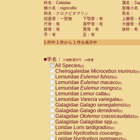
科名：Cebidae
Cebidae
Saguinus midas
属名：
Sa
(0)
種小名：
nigricollis
亜種小名
Cebidae
Saguinus mystax
(0)
和名：クロクビタマリン
英名：
Cebidae
Saguinus nigricollis
(1)
頭蓋骨：一部無
下顎骨：有
上腕骨：
Cebidae
Saguinus oedipus
(1)
尺骨：有
肩甲骨：有
大腿骨：
Cebidae
Saguinus weddelli
(0)
腓骨：有
寛骨：有
体幹：有
Cebidae
Saguinus
spp.
(0)
手：有
足：有
Cebidae
Aotus trivirgatus
(0)
Cebidae
Cebus albifrons
1 件中 1 件から 1 件を表示中
(0)
Cebidae
Cebus apella
(0)
Cebidae
Cebus capucinus
(0)
■学名：
Cebidae
Cebus nigrivittatus
※複数選択可・or検索
(0)
Cebidae
Cebus
spp.
All Species
(0)
(2)
Cebidae
Saimiri boliviensis
Cheirogaleidae
Microcebus murinus
(0)
(0)
Cebidae
Saimiri sciureus
Lemuridae
Eulemur fulvus
(0)
(0)
Atelidae
Alouatta caraya
Lemuridae
Eulemur macaco
(0)
(0)
Atelidae
Alouatta fusca
Lemuridae
Eulemur mongoz
(0)
(0)
Atelidae
Alouatta seniculus
Lemuridae
Lemur catta
(0)
(0)
Atelidae
Alouatta
spp.
Lemuridae
Varecia variegata
(0)
(0)
Atelidae
Ateles belzebuth
Galagidae
Galago senegalensis
(0)
(0)
Atelidae
Ateles geoffroyi
Galagidae
Galago demidovii
(0)
(0)
Atelidae
Ateles paniscus
Galagidae
Otolemur crassicaudatus
(0)
(0)
Atelidae
Ateles
spp.
Galagidae
Galagidae
spp.
(0)
(0)
Atelidae
Lagothrix lagothricha
Loridae
Loris tardigradus
(0)
(0)
Atelidae
Lagothrix lagothricha cana
Loridae
Nycticebus coucang
(0)
(0)
Pitheciidae
Cacajao calvus rubicundu
Loridae
Nycticebus pygmaeus
(0)