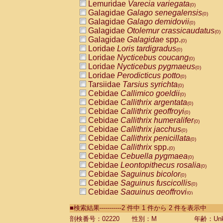
Lemuridae
Varecia variegata
(0)
Galagidae
Galago senegalensis
(0)
Galagidae
Galago demidovii
(0)
Galagidae
Otolemur crassicaudatus
(0)
Galagidae
Galagidae
spp.
(0)
Loridae
Loris tardigradus
(0)
Loridae
Nycticebus coucang
(0)
Loridae
Nycticebus pygmaeus
(0)
Loridae
Perodicticus potto
(0)
Tarsiidae
Tarsius syrichta
(0)
Cebidae
Callimico goeldii
(0)
Cebidae
Callithrix argentata
(0)
Cebidae
Callithrix geoffroyi
(0)
Cebidae
Callithrix humeralifer
(0)
Cebidae
Callithrix jacchus
(0)
Cebidae
Callithrix penicillata
(0)
Cebidae
Callithrix
spp.
(0)
Cebidae
Cebuella pygmaea
(0)
Cebidae
Leontopithecus rosalia
(0)
Cebidae
Saguinus bicolor
(0)
Cebidae
Saguinus fuscicollis
(0)
Cebidae
Saguinus geoffroyi
(0)
Cebidae
Saguinus imperator
(0)
■検索結果-----------2 件中 1 件から 2 件を表示中
Cebidae
Saguinus labiatus
(0)
Cebidae
Saguinus leucopus
剖検番号：02220
性別：M
年齢：Unk
(0)