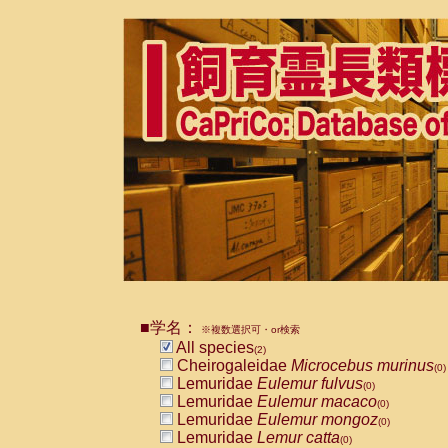
■学名：
※複数選択可・or検索
All species
(2)
Cheirogaleidae
Microcebus murinus
(0)
Lemuridae
Eulemur fulvus
(0)
Lemuridae
Eulemur macaco
(0)
Lemuridae
Eulemur mongoz
(0)
Lemuridae
Lemur catta
(0)