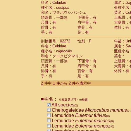
科名：Cebidae
Cebidae
Saguinus midas
属名：
Sa
(0)
種小名：
oedipus
亜種小名
Cebidae
Saguinus mystax
(0)
和名：ワタボウシパンシェ
英名：Cotto
Cebidae
Saguinus nigricollis
(1)
頭蓋骨：一部無
下顎骨：有
上腕骨：
Cebidae
Saguinus oedipus
(1)
尺骨：有
肩甲骨：有
大腿骨：
Cebidae
Saguinus weddelli
(0)
腓骨：有
寛骨：有
体幹：有
Cebidae
Saguinus
spp.
(0)
手：有
足：有
Cebidae
Aotus trivirgatus
(0)
Cebidae
Cebus albifrons
(0)
剖検番号：02272
性別：F
年齢：Unk
Cebidae
Cebus apella
科名：Cebidae
(0)
属名：
Sa
Cebidae
Cebus capucinus
種小名：
nigricollis
亜種小名
(0)
Cebidae
Cebus nigrivittatus
和名：クロクビタマリン
英名：
(0)
Cebidae
Cebus
spp.
頭蓋骨：一部無
下顎骨：有
上腕骨：
(0)
Cebidae
Saimiri boliviensis
尺骨：有
肩甲骨：有
大腿骨：
(0)
腓骨：有
Cebidae
Saimiri sciureus
寛骨：有
体幹：有
(0)
手：有
足：有
Atelidae
Alouatta caraya
(0)
Atelidae
Alouatta fusca
(0)
2 件中 1 件から 2 件を表示中
Atelidae
Alouatta seniculus
(0)
Atelidae
Alouatta
spp.
(0)
Atelidae
Ateles belzebuth
■学名：
(0)
※複数選択可・or検索
Atelidae
Ateles geoffroyi
(0)
All species
(2)
Atelidae
Ateles paniscus
(0)
Cheirogaleidae
Microcebus murinus
(0)
Atelidae
Ateles
spp.
(0)
Lemuridae
Eulemur fulvus
(0)
Atelidae
Lagothrix lagothricha
(0)
Lemuridae
Eulemur macaco
(0)
Atelidae
Lagothrix lagothricha cana
(0)
Lemuridae
Eulemur mongoz
(0)
Pitheciidae
Cacajao calvus rubicundu