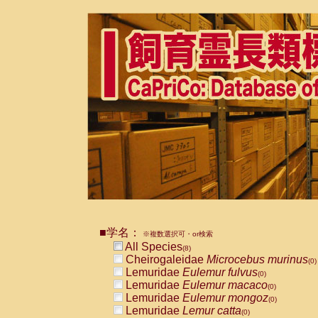
■学名：
※複数選択可・or検索
All Species
(8)
Cheirogaleidae
Microcebus murinus
(0)
Lemuridae
Eulemur fulvus
(0)
Lemuridae
Eulemur macaco
(0)
Lemuridae
Eulemur mongoz
(0)
Lemuridae
Lemur catta
(0)