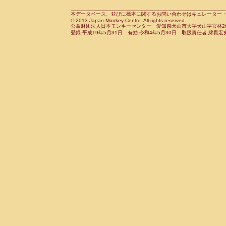
Cebidae
Saguinus midas
(0)
Cebidae
Saguinus mystax
本データベース、並びに標本に関するお問い合わせはキュレーター・新宅勇太までお願い
(0)
© 2013 Japan Monkey Centre. All rights reserved.
Cebidae
Saguinus nigricollis
(1)
公益財団法人日本モンキーセンター 愛知県犬山市大字犬山字官林26番
Cebidae
Saguinus oedipus
登録:平成19年5月31日 有効:令和4年5月30日 取扱責任者:綿貫宏
(1)
Cebidae
Saguinus weddelli
(0)
Cebidae
Saguinus
spp.
(0)
Cebidae
Aotus trivirgatus
(0)
Cebidae
Cebus albifrons
(0)
Cebidae
Cebus apella
(0)
Cebidae
Cebus capucinus
(0)
Cebidae
Cebus nigrivittatus
(0)
Cebidae
Cebus
spp.
(0)
Cebidae
Saimiri boliviensis
(0)
Cebidae
Saimiri sciureus
(0)
Atelidae
Alouatta caraya
(0)
Atelidae
Alouatta fusca
(0)
Atelidae
Alouatta seniculus
(0)
Atelidae
Alouatta
spp.
(0)
Atelidae
Ateles belzebuth
(0)
Atelidae
Ateles geoffroyi
(0)
Atelidae
Ateles paniscus
(0)
Atelidae
Ateles
spp.
(0)
Atelidae
Lagothrix lagothricha
(0)
Atelidae
Lagothrix lagothricha cana
(0)
Pitheciidae
Cacajao calvus rubicundu