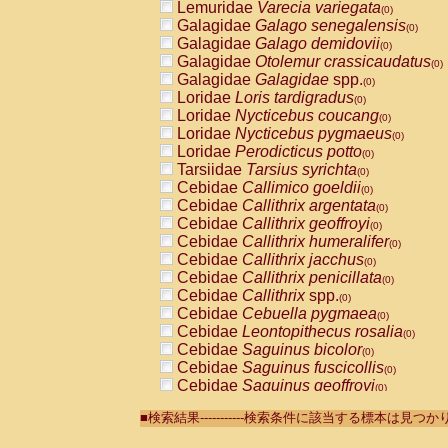
Lemuridae
Varecia variegata
(0)
Galagidae
Galago senegalensis
(0)
Galagidae
Galago demidovii
(0)
Galagidae
Otolemur crassicaudatus
(0)
Galagidae
Galagidae
spp.
(0)
Loridae
Loris tardigradus
(0)
Loridae
Nycticebus coucang
(0)
Loridae
Nycticebus pygmaeus
(0)
Loridae
Perodicticus potto
(0)
Tarsiidae
Tarsius syrichta
(0)
Cebidae
Callimico goeldii
(0)
Cebidae
Callithrix argentata
(0)
Cebidae
Callithrix geoffroyi
(0)
Cebidae
Callithrix humeralifer
(0)
Cebidae
Callithrix jacchus
(0)
Cebidae
Callithrix penicillata
(0)
Cebidae
Callithrix
spp.
(0)
Cebidae
Cebuella pygmaea
(0)
Cebidae
Leontopithecus rosalia
(0)
Cebidae
Saguinus bicolor
(0)
Cebidae
Saguinus fuscicollis
(0)
Cebidae
Saguinus geoffroyi
(0)
Cebidae
Saguinus imperator
(0)
■検索結果-----------検索条件に該当する標本は見
Cebidae
Saguinus labiatus
(0)
Cebidae
Saguinus leucopus
(0)