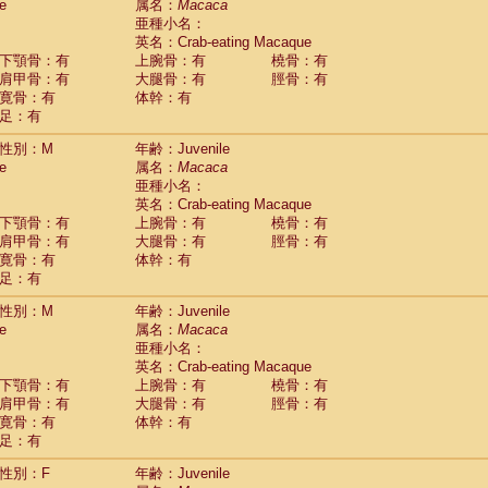
(0)
e
属名：
Macaca
idae
Trachypithecus francoisi
亜種小名：
(0)
idae
Trachypithecus obscurus
英名：Crab-eating Macaque
(5)
idae
Trachypithecus pileatus
下顎骨：有
上腕骨：有
橈骨：有
(0)
idae
Colobinae
spp.
肩甲骨：有
大腿骨：有
脛骨：有
(0)
idae
Presbytesinae
spp.
寛骨：有
体幹：有
(0)
idae
足：有
Cercopithecidae
spp.
(0)
e
Hoolock hoolock
(1)
性別：M
年齢：Juvenile
e
Hylobates agilis
(1)
e
属名：
Macaca
e
Hylobates klossii
(0)
亜種小名：
e
Hylobates lar
(19)
英名：Crab-eating Macaque
e
Hylobates moloch
(2)
下顎骨：有
上腕骨：有
橈骨：有
e
Hylobates muelleri
(0)
肩甲骨：有
大腿骨：有
脛骨：有
e
Hylobates pileatus
(5)
寛骨：有
体幹：有
e
Hylobates
spp.
足：有
(3)
e
Hylobates
hybrid
(0)
性別：M
年齢：Juvenile
e
Nomascus concolor
(0)
e
属名：
Macaca
e
Symphalangus syndactylus
(1)
亜種小名：
Pongo pygmaeus
(0)
英名：Crab-eating Macaque
Pan troglodytes
(1)
下顎骨：有
上腕骨：有
橈骨：有
orilla gorilla beringei
(0)
肩甲骨：有
大腿骨：有
脛骨：有
orilla gorilla gorilla
(0)
寛骨：有
体幹：有
c.
(0)
足：有
Dendrogale melanura
(0)
Ptilocercus lowii
性別：F
年齢：Juvenile
(0)