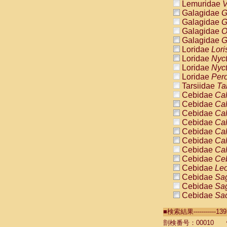
Lemuridae
V
Galagidae
G
Galagidae
G
Galagidae
O
Galagidae
G
Loridae
Lori
Loridae
Nyc
Loridae
Nyc
Loridae
Pero
Tarsiidae
Ta
Cebidae
Cal
Cebidae
Cal
Cebidae
Cal
Cebidae
Cal
Cebidae
Cal
Cebidae
Cal
Cebidae
Cal
Cebidae
Ce
Cebidae
Leo
Cebidae
Sag
Cebidae
Sag
Cebidae
Sag
Cebidae
Sag
■検索結果----------
Cebidae
Sag
Cebidae
Sa
剖検番号：00010