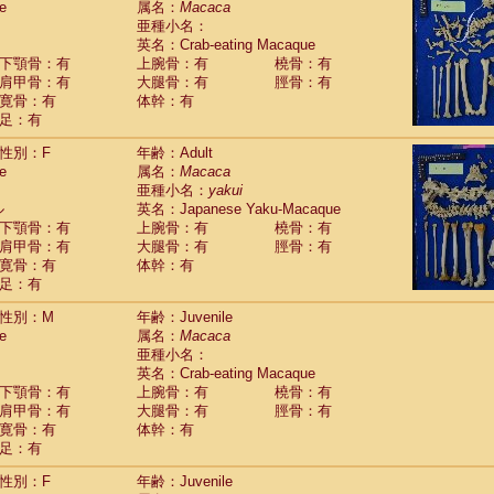
e
属名：
Macaca
idae
Macaca assamensis
(1)
亜種小名：
idae
Macaca brunnescens
(0)
英名：Crab-eating Macaque
idae
Macaca cyclopis
(23)
下顎骨：有
上腕骨：有
橈骨：有
idae
Macaca fascicularis
(452)
肩甲骨：有
大腿骨：有
脛骨：有
idae
Macaca fuscaca fuscata
(190)
寛骨：有
体幹：有
idae
Macaca fuscata yakui
(186)
足：有
idae
Macaca fuscata
hybrid
(1)
idae
性別：F
Macaca maura
年齢：Adult
(4)
e
属名：
Macaca
idae
Macaca mulatta
(101)
亜種小名：
yakui
idae
Macaca nemestrina
(6)
ル
英名：Japanese Yaku-Macaque
idae
Macaca nigra
(1)
下顎骨：有
上腕骨：有
橈骨：有
idae
Macaca radiata
(37)
肩甲骨：有
大腿骨：有
脛骨：有
idae
Macaca silenus
(1)
寛骨：有
体幹：有
idae
Macaca sinica
(1)
足：有
idae
Macaca sylvanus
(2)
idae
Macaca thibetana
性別：M
年齢：Juvenile
(0)
idae
Macaca tonkeana
e
属名：
Macaca
(0)
idae
Macaca
hybrid
亜種小名：
(2)
idae
Macaca
spp.
英名：Crab-eating Macaque
(0)
idae
Allenopithecus nigroviridis
下顎骨：有
上腕骨：有
橈骨：有
(0)
idae
肩甲骨：有
Cercopithecus ascanius
大腿骨：有
脛骨：有
(3)
寛骨：有
体幹：有
idae
Cercopithecus ascanius schmidti
(0)
足：有
idae
Cercopithecus cephus
(1)
idae
Cercopithecus diana
(0)
性別：F
年齢：Juvenile
idae
Cercopithecus hamlyni
(0)