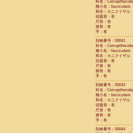
科名：Cercopithecida
Cercopithec
種小名：
fascicularis
Cercopithec
和名：カニクイザル
Cercopithec
頭蓋骨：有
Cercopithec
尺骨：有
Cercopithec
腓骨：有
手：有
Cercopithec
Hylobatida
剖検番号：00041
Hylobatida
科名：Cercopithecida
Hylobatida
種小名：
fascicularis
Hylobatida
和名：カニクイザル
Hylobatida
頭蓋骨：有
Hylobatida
尺骨：有
Hylobatida
腓骨：有
Hylobatida
手：有
Hylobatida
剖検番号：00043
Hylobatida
科名：Cercopithecida
Hylobatida
種小名：
fascicularis
Hominidae
和名：カニクイザル
Hominidae
頭蓋骨：有
Hominidae
G
尺骨：有
Hominidae
G
腓骨：有
Primates mis
手：有
Scandentia
Scandentia
剖検番号：00044