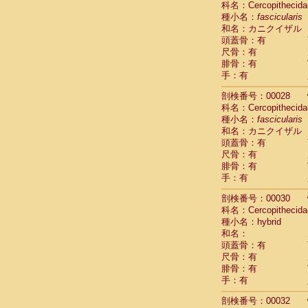
科名：Cercopithecida
Pitheciidae
種小名：
fascicularis
Pitheciidae
和名：カニクイザル
Pitheciidae
頭蓋骨：有
Pitheciidae
尺骨：有
Pitheciidae
腓骨：有
Pitheciidae
手：有
Pitheciidae
Pitheciidae
剖検番号：00028
Cercopithec
科名：Cercopithecida
Cercopithec
種小名：
fascicularis
和名：カニクイザル
Cercopithec
頭蓋骨：有
Cercopithec
尺骨：有
Cercopithec
腓骨：有
Cercopithec
手：有
Cercopithec
Cercopithec
剖検番号：00030
Cercopithec
科名：Cercopithecida
Cercopithec
種小名：hybrid
Cercopithec
和名：
Cercopithec
頭蓋骨：有
Cercopithec
尺骨：有
Cercopithec
腓骨：有
Cercopithec
手：有
Cercopithec
剖検番号：00032
Cercopithec