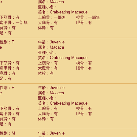
e
属名：
Macaca
idae
Cercopithecus lhoesti
(1)
亜種小名：
idae
Cercopithecus mitis
(1)
英名：Crab-eating Macaque
idae
Cercopithecus mitis doggetti
(1)
下顎骨：有
上腕骨：一部無
橈骨：一部無
idae
Cercopithecus mitis albogularis
肩甲骨：一部無
大腿骨：有
脛骨：有
(0)
idae
Cercopithecus mona
寛骨：有
体幹：有
(3)
idae
Cercopithecus neglectus
足：有
(1)
idae
Cercopithecus nigroviridis
(0)
性別：F
年齢：Juvenile
idae
Cercopithecus petaurista buettikoferi
(0)
e
属名：
Macaca
idae
Cercopithecus
spp.
(0)
亜種小名：
idae
Chlorocebus aethiops
(7)
英名：Crab-eating Macaque
idae
Chlorocebus pygerythrus cynosuros
(0)
下顎骨：有
上腕骨：有
橈骨：有
idae
Erythrocebus patas
(46)
肩甲骨：有
大腿骨：有
脛骨：有
idae
Miopithecus talapoin
(1)
寛骨：有
体幹：有
idae
Cercopithecinae
spp.
(0)
足：有
idae
Colobus angolensis
(0)
idae
Colobus guereza
性別：F
年齢：Juvenile
(0)
idae
Colobus polykomos
e
属名：
Macaca
(0)
idae
Piliocolobus badius
亜種小名：
(0)
英名：Crab-eating Macaque
idae
Kasi senex vetulus
(1)
下顎骨：有
上腕骨：有
橈骨：有
idae
Kasi senex
(1)
肩甲骨：有
大腿骨：有
脛骨：有
idae
Nasalis larvatus
(0)
寛骨：有
体幹：有
idae
Presbytes melalophos
(0)
足：有
idae
Pygathrix nemaeus
(0)
idae
Semnopithecus entellus
(22)
性別：M
年齢：Juvenile
idae
Trachypithecus cristatus