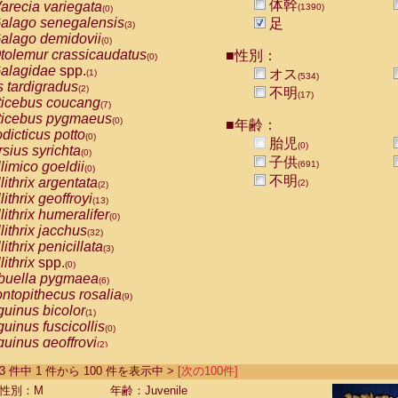
体幹
arecia variegata
(1390)
(0)
alago senegalensis
足
(3)
alago demidovii
(0)
tolemur crassicaudatus
■性別：
(0)
alagidae
spp.
オス
(1)
(534)
s tardigradus
(2)
不明
(17)
ticebus coucang
(7)
ticebus pygmaeus
(0)
■年齢：
dicticus potto
(0)
胎児
(0)
rsius syrichta
(0)
子供
limico goeldii
(691)
(0)
不明
lithrix argentata
(2)
(2)
lithrix geoffroyi
(13)
lithrix humeralifer
(0)
lithrix jacchus
(32)
lithrix penicillata
(3)
lithrix
spp.
(0)
buella pygmaea
(6)
ntopithecus rosalia
(9)
uinus bicolor
(1)
uinus fuscicollis
(0)
uinus geoffroyi
(2)
uinus imperator
(0)
-1393 件中 1 件から 100 件を表示中 >
[次の100件]
uinus labiatus
(0)
guinus leucopus
性別：M
年齢：Juvenile
(6)