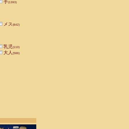
手
(1393)
メス
(842)
乳児
(110)
大人
(586)