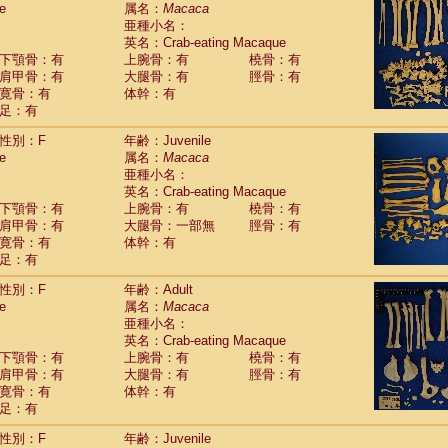
e
guinus midas
属名：
Macaca
(0)
亜種小名：
guinus mystax
(3)
英名：Crab-eating Macaque
uinus nigricollis
(35)
下顎骨：有
上腕骨：有
橈骨：有
guinus oedipus
(30)
肩甲骨：有
大腿骨：有
脛骨：有
uinus weddelli
(0)
寛骨：有
体幹：有
guinus
spp.
(0)
足：有
us trivirgatus
(5)
us albifrons
(3)
性別：F
年齢：Juvenile
us apella
e
(8)
属名：
Macaca
bus capucinus
亜種小名：
(1)
us nigrivittatus
英名：Crab-eating Macaque
(1)
bus
spp.
下顎骨：有
上腕骨：有
橈骨：有
(0)
miri boliviensis
肩甲骨：有
大腿骨：一部無
脛骨：有
(0)
miri sciureus
寛骨：有
体幹：有
(21)
足：有
uatta caraya
(0)
uatta fusca
(1)
性別：F
年齢：Adult
uatta seniculus
(1)
e
属名：
Macaca
uatta
spp.
(1)
亜種小名：
les belzebuth
(0)
英名：Crab-eating Macaque
les geoffroyi
(5)
下顎骨：有
上腕骨：有
橈骨：有
les paniscus
(9)
肩甲骨：有
大腿骨：有
脛骨：有
les
spp.
寛骨：有
(0)
体幹：有
othrix lagothricha
足：有
(8)
othrix lagothricha cana
(0)
性別：F
年齢：Juvenile
Cacajao calvus rubicundus
(1)