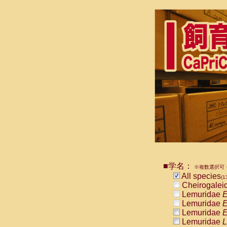
■学名：
※複数選択可・
All species
(1
Cheirogalei
Lemuridae
E
Lemuridae
E
Lemuridae
E
Lemuridae
L