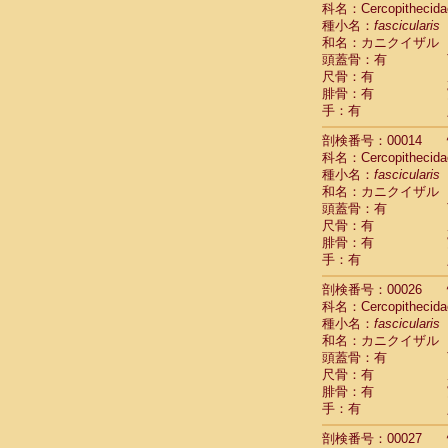
科名：Cercopithecida
Cebidae
Sa
種小名：
fascicularis
Cebidae
Sa
和名：カニクイザル
Cebidae
Sag
頭蓋骨：有
Cebidae
Sa
尺骨：有
Cebidae
Sag
腓骨：有
Cebidae
Sa
手：有
Cebidae
Aot
Cebidae
Ceb
剖検番号：00014
Cebidae
Ceb
科名：Cercopithecida
Cebidae
Ce
種小名：
fascicularis
Cebidae
Ceb
和名：カニクイザル
Cebidae
Ce
頭蓋骨：有
Cebidae
Sai
尺骨：有
腓骨：有
Cebidae
Sai
手：有
Atelidae
Alo
Atelidae
Alo
剖検番号：00026
Atelidae
Alo
科名：Cercopithecida
Atelidae
Alo
種小名：
fascicularis
Atelidae
Ate
和名：カニクイザル
Atelidae
Ate
頭蓋骨：有
Atelidae
Ate
尺骨：有
Atelidae
Ate
腓骨：有
Atelidae
Lag
手：有
Atelidae
Lag
剖検番号：00027
Pitheciidae