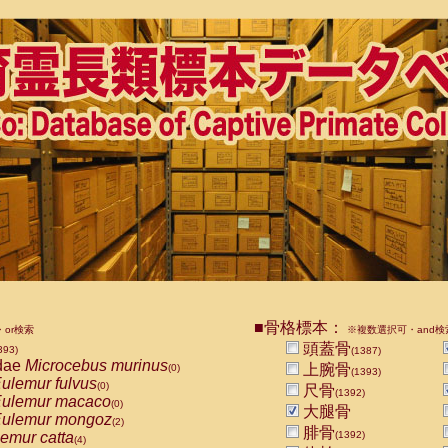
■骨格標本：
or検索
※複数選択可・and検
頭蓋骨
393)
(1387)
dae
Microcebus murinus
上腕骨
(0)
(1393)
ulemur fulvus
(0)
尺骨
(1392)
ulemur macaco
(0)
大腿骨
ulemur mongoz
(2)
腓骨
emur catta
(1392)
(4)