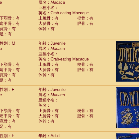
e
属名：
Macaca
Callicebus cupreus
(2)
亜種小名：
Callicebus donacophilus
(0)
英名：Crab-eating Macaque
Callicebus moloch
(0)
下顎骨：有
上腕骨：有
橈骨：有
Callicebus torquatus
(0)
肩甲骨：有
大腿骨：有
脛骨：有
Callicebus
spp.
(0)
寛骨：有
体幹：有
Chiropotes satanas
(2)
足：有
Pithecia monachus
(3)
Pithecia pithecia
性別：M
年齢：Juvenile
(0)
idae
Cercocebus agilis
e
属名：
Macaca
(0)
idae
Cercocebus galeritus chrysogaster
亜種小名：
(0)
idae
Cercocebus torquatus atys
英名：Crab-eating Macaque
(0)
下顎骨：有
上腕骨：有
橈骨：有
idae
Cercocebus torquatus lunulatus
(1)
肩甲骨：有
大腿骨：有
脛骨：有
idae
Cercocebus torquatus torquatus
(0)
寛骨：有
体幹：有
idae
Cercocebus
hybrid
(2)
足：有
idae
Cercocebus
spp.
(0)
idae
Lophocebus albigena
(0)
性別：F
年齢：Juvenile
idae
Papio anubis
(0)
e
属名：
Macaca
idae
Papio cynocephalus
(11)
亜種小名：
idae
Papio hamadryas
英名：
(1)
idae
Papio papio
下顎骨：有
上腕骨：有
橈骨：有
(0)
idae
Papio
spp.
肩甲骨：有
大腿骨：有
脛骨：有
(0)
idae
Mandrillus leucophaeus
寛骨：有
体幹：有
(2)
idae
Mandrillus sphinx
足：有
(0)
idae
Theropithecus gelada
(1)
性別：F
年齢：Adult
idae
Macaca arctoides
(4)