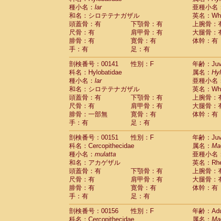
種小名：
lar
亜種小名
和名：シロテテナガザル
英名：Whit
頭蓋骨：有
下顎骨：有
上腕骨：
尺骨：有
肩甲骨：有
大腿骨：
腓骨：有
寛骨：有
体幹：有
手：有
足：有
剖検番号：00141
性別：F
年齢：Juve
科名：Hylobatidae
属名：
Hy
種小名：
lar
亜種小名
和名：シロテテナガザル
英名：Whit
頭蓋骨：有
下顎骨：有
上腕骨：
尺骨：有
肩甲骨：有
大腿骨：
腓骨：一部無
寛骨：有
体幹：有
手：有
足：有
剖検番号：00151
性別：F
年齢：Juve
科名：Cercopithecidae
属名：
Ma
種小名：
mulatta
亜種小名
和名：アカゲザル
英名：Rhes
頭蓋骨：有
下顎骨：有
上腕骨：
尺骨：有
肩甲骨：有
大腿骨：
腓骨：有
寛骨：有
体幹：有
手：有
足：有
剖検番号：00156
性別：F
年齢：Adu
科名：Cercopithecidae
属名：
Ma