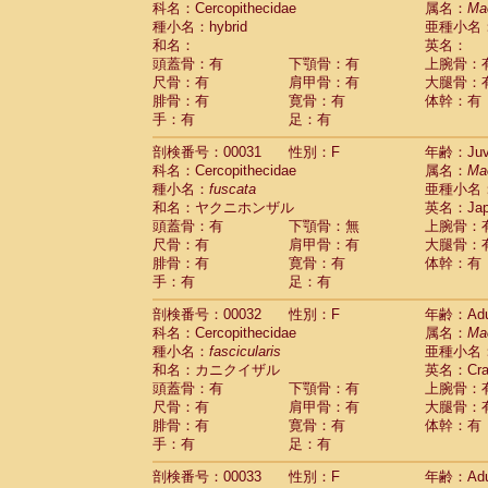
科名：Cercopithecidae
属名：
Ma
Pitheciidae
Callicebus cupreus
(2)
種小名：hybrid
亜種小名
Pitheciidae
Callicebus donacophilus
(0
和名：
英名：
Pitheciidae
Callicebus moloch
(0)
頭蓋骨：有
下顎骨：有
上腕骨：
Pitheciidae
Callicebus torquatus
(0)
尺骨：有
肩甲骨：有
大腿骨：
Pitheciidae
Callicebus
spp.
(0)
腓骨：有
寛骨：有
体幹：有
Pitheciidae
Chiropotes satanas
(1)
手：有
足：有
Pitheciidae
Pithecia monachus
(0)
Pitheciidae
Pithecia pithecia
剖検番号：00031
性別：F
年齢：Juve
(0)
Cercopithecidae
Cercocebus agilis
科名：Cercopithecidae
属名：
Ma
(0)
Cercopithecidae
Cercocebus galeritus
種小名：
fuscata
亜種小名
和名：ヤクニホンザル
Cercopithecidae
Cercocebus torquatu
英名：Japa
頭蓋骨：有
下顎骨：無
上腕骨：
Cercopithecidae
Cercocebus torquatus
尺骨：有
肩甲骨：有
大腿骨：
Cercopithecidae
Cercocebus torquatu
腓骨：有
寛骨：有
体幹：有
Cercopithecidae
Cercocebus
hybrid
(2)
手：有
足：有
Cercopithecidae
Cercocebus
spp.
(0)
Cercopithecidae
Lophocebus albigen
剖検番号：00032
性別：F
年齢：Adu
Cercopithecidae
Papio anubis
(0)
科名：Cercopithecidae
属名：
Ma
Cercopithecidae
Papio cynocephalus
(
種小名：
fascicularis
亜種小名
Cercopithecidae
Papio hamadryas
和名：カニクイザル
英名：Crab
(1)
Cercopithecidae
Papio papio
頭蓋骨：有
下顎骨：有
上腕骨：
(0)
Cercopithecidae
Papio
spp.
尺骨：有
肩甲骨：有
大腿骨：
(0)
Cercopithecidae
Mandrillus leucopha
腓骨：有
寛骨：有
体幹：有
Cercopithecidae
Mandrillus sphinx
手：有
足：有
(0)
Cercopithecidae
Theropithecus gelad
剖検番号：00033
性別：F
年齢：Adu
Cercopithecidae
Macaca arctoides
(3)