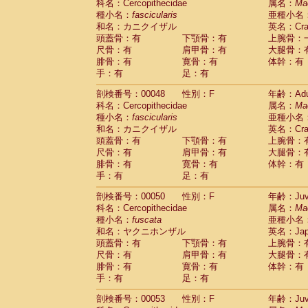
科名：Cercopithecidae
属名：
Ma
Cercopithecidae
Trachypithecus franc
種小名：
fascicularis
亜種小名
Cercopithecidae
Trachypithecus obsc
和名：カニクイザル
英名：Crab
Cercopithecidae
Trachypithecus pilea
頭蓋骨：有
下顎骨：有
上腕骨：
Cercopithecidae
Colobinae
spp.
尺骨：有
肩甲骨：有
大腿骨：
(0)
Cercopithecidae
Presbytesinae
spp.
腓骨：有
寛骨：有
体幹：有
(0)
手：有
Cercopithecidae
足：有
Cercopithecidae
spp
Hylobatidae
Hoolock hoolock
(1)
剖検番号：00048
性別：F
年齢：Adu
Hylobatidae
Hylobates agilis
(0)
科名：Cercopithecidae
属名：
Ma
Hylobatidae
Hylobates klossii
(0)
種小名：
fascicularis
亜種小名
Hylobatidae
Hylobates lar
(9)
和名：カニクイザル
英名：Crab
Hylobatidae
Hylobates moloch
(2)
頭蓋骨：有
下顎骨：有
上腕骨：
Hylobatidae
Hylobates muelleri
(0)
尺骨：有
肩甲骨：有
大腿骨：
Hylobatidae
Hylobates pileatus
(3)
腓骨：有
寛骨：有
体幹：有
Hylobatidae
Hylobates
spp.
手：有
足：有
(3)
Hylobatidae
Hylobates
hybrid
(1)
剖検番号：00050
性別：F
年齢：Juve
Hylobatidae
Nomascus concolor
(0)
科名：Cercopithecidae
属名：
Ma
Hylobatidae
Symphalangus syndactyl
種小名：
fuscata
亜種小名
Hominidae
Pongo pygmaeus
(0)
和名：ヤクニホンザル
英名：Japa
Hominidae
Pan troglodytes
(0)
頭蓋骨：有
下顎骨：有
上腕骨：
Hominidae
Gorilla gorilla beringei
(0)
尺骨：有
肩甲骨：有
大腿骨：
Hominidae
Gorilla gorilla gorilla
(0)
腓骨：有
寛骨：有
体幹：有
Primates misc.
(0)
手：有
足：有
Scandentia
Dendrogale melanura
(0)
Scandentia
Ptilocercus lowii
剖検番号：00053
性別：F
年齢：Juve
(0)