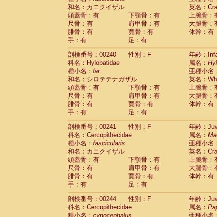
和名：カニクイザル
英名：Crab
頭蓋骨：有
下顎骨：有
上腕骨：
尺骨：有
肩甲骨：有
大腿骨：
腓骨：有
寛骨：有
体幹：有
手：有
足：有
剖検番号：00240
性別：F
年齢：Infa
科名：Hylobatidae
属名：
Hy
種小名：
lar
亜種小名
和名：シロテテナガザル
英名：Whit
頭蓋骨：有
下顎骨：有
上腕骨：
尺骨：有
肩甲骨：有
大腿骨：
腓骨：有
寛骨：有
体幹：有
手：有
足：有
剖検番号：00241
性別：F
年齢：Juve
科名：Cercopithecidae
属名：
Ma
種小名：
fascicularis
亜種小名
和名：カニクイザル
英名：Crab
頭蓋骨：有
下顎骨：有
上腕骨：
尺骨：有
肩甲骨：有
大腿骨：
腓骨：有
寛骨：有
体幹：有
手：有
足：有
剖検番号：00244
性別：F
年齢：Juve
科名：Cercopithecidae
属名：
Pa
種小名：
cynocephalus
亜種小名