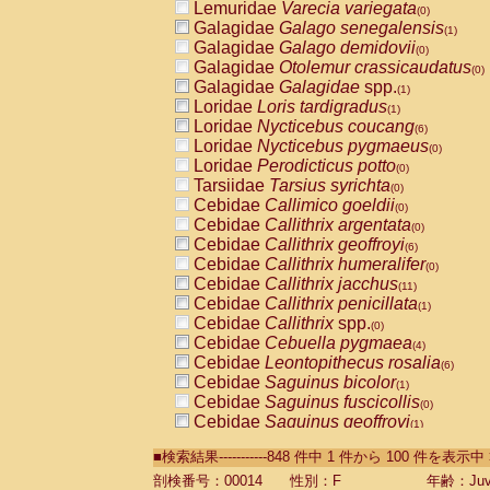
Lemuridae
Varecia variegata
(0)
Galagidae
Galago senegalensis
(1)
Galagidae
Galago demidovii
(0)
Galagidae
Otolemur crassicaudatus
(0)
Galagidae
Galagidae
spp.
(1)
Loridae
Loris tardigradus
(1)
Loridae
Nycticebus coucang
(6)
Loridae
Nycticebus pygmaeus
(0)
Loridae
Perodicticus potto
(0)
Tarsiidae
Tarsius syrichta
(0)
Cebidae
Callimico goeldii
(0)
Cebidae
Callithrix argentata
(0)
Cebidae
Callithrix geoffroyi
(6)
Cebidae
Callithrix humeralifer
(0)
Cebidae
Callithrix jacchus
(11)
Cebidae
Callithrix penicillata
(1)
Cebidae
Callithrix
spp.
(0)
Cebidae
Cebuella pygmaea
(4)
Cebidae
Leontopithecus rosalia
(6)
Cebidae
Saguinus bicolor
(1)
Cebidae
Saguinus fuscicollis
(0)
Cebidae
Saguinus geoffroyi
(1)
Cebidae
Saguinus imperator
(0)
■検索結果-----------848 件中 1 件から 100 件を表示中
Cebidae
Saguinus labiatus
(0)
Cebidae
Saguinus leucopus
剖検番号：00014
性別：F
年齢：Juve
(2)