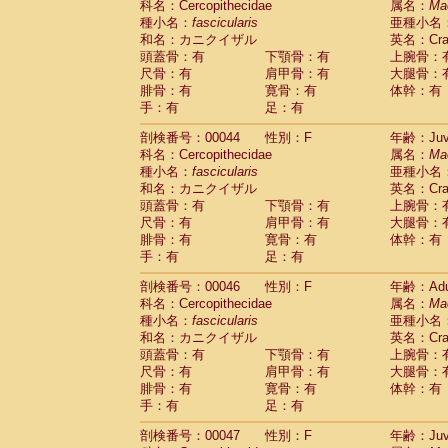
科名：Cercopithecidae
属名：
Ma
Cercopithecidae
Cercopithecus lhoest
種小名：
fascicularis
亜種小名
Cercopithecidae
Cercopithecus mitis
(1
和名：カニクイザル
英名：Crab
Cercopithecidae
Cercopithecus mitis 
頭蓋骨：有
下顎骨：有
上腕骨：
Cercopithecidae
Cercopithecus mitis 
尺骨：有
肩甲骨：有
大腿骨：
Cercopithecidae
Cercopithecus mona
腓骨：有
寛骨：有
体幹：有
Cercopithecidae
Cercopithecus negle
手：有
足：有
Cercopithecidae
Cercopithecus nigrovi
剖検番号：00044
性別：F
年齢：Juve
Cercopithecidae
Cercopithecus petauri
科名：Cercopithecidae
属名：
Ma
Cercopithecidae
Cercopithecus
spp.
(0)
種小名：
fascicularis
亜種小名
Cercopithecidae
Chlorocebus aethiop
和名：カニクイザル
英名：Crab
Cercopithecidae
Chlorocebus pygeryt
頭蓋骨：有
下顎骨：有
上腕骨：
Cercopithecidae
Erythrocebus patas
(3
尺骨：有
肩甲骨：有
大腿骨：
Cercopithecidae
Miopithecus talapoin
腓骨：有
寛骨：有
体幹：有
Cercopithecidae
Cercopithecinae
spp
手：有
足：有
Cercopithecidae
Colobus angolensis
(0
Cercopithecidae
Colobus guereza
剖検番号：00046
性別：F
年齢：Adu
(0)
Cercopithecidae
Colobus polykomos
科名：Cercopithecidae
属名：
Ma
(0
種小名：
Cercopithecidae
fascicularis
Piliocolobus badius
亜種小名
(0
和名：カニクイザル
英名：Crab
Cercopithecidae
Kasi senex vetulus
(1)
頭蓋骨：有
下顎骨：有
上腕骨：
Cercopithecidae
Kasi senex
(1)
尺骨：有
肩甲骨：有
大腿骨：
Cercopithecidae
Nasalis larvatus
(0)
腓骨：有
寛骨：有
体幹：有
Cercopithecidae
Presbytes melaloph
手：有
足：有
Cercopithecidae
Pygathrix nemaeus
(0)
Cercopithecidae
Semnopithecus entel
剖検番号：00047
性別：F
年齢：Juve
Cercopithecidae
Trachypithecus crista