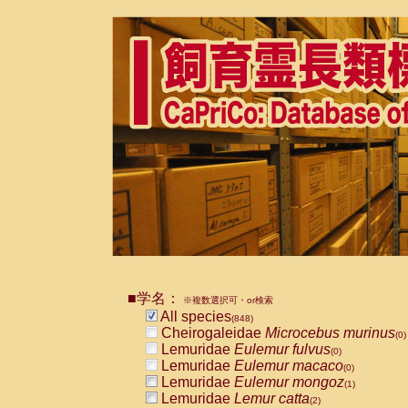
■学名：
※複数選択可・or検索
All species
(848)
Cheirogaleidae
Microcebus murinus
(0)
Lemuridae
Eulemur fulvus
(0)
Lemuridae
Eulemur macaco
(0)
Lemuridae
Eulemur mongoz
(1)
Lemuridae
Lemur catta
(2)