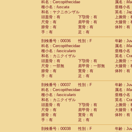
科名：Cercopithecidae
属名：
Ma
Cercopithecidae
Macaca assamensis
(
種小名：
fuscata
亜種小名
Cercopithecidae
Macaca brunnescen
和名：ヤクニホンザル
英名：Japa
Cercopithecidae
Macaca cyclopis
(17)
頭蓋骨：有
下顎骨：有
上腕骨：
Cercopithecidae
Macaca fascicularis
(3
尺骨：有
肩甲骨：有
大腿骨：
Cercopithecidae
Macaca fuscaca fusc
腓骨：有
寛骨：有
体幹：有
Cercopithecidae
Macaca fuscata yaku
手：有
足：有
Cercopithecidae
Macaca fuscata
hybr
剖検番号：00036
Cercopithecidae
性別：F
Macaca maura
年齢：Juve
(3)
科名：Cercopithecidae
属名：
Ma
Cercopithecidae
Macaca mulatta
(56)
種小名：
fascicularis
亜種小名
Cercopithecidae
Macaca nemestrina
(3
和名：カニクイザル
英名：Crab
Cercopithecidae
Macaca nigra
(0)
頭蓋骨：有
下顎骨：有
上腕骨：
Cercopithecidae
Macaca radiata
(27)
尺骨：一部無
肩甲骨：一部無
大腿骨：
Cercopithecidae
Macaca silenus
(0)
腓骨：有
寛骨：有
体幹：有
Cercopithecidae
Macaca sinica
(1)
手：有
足：有
Cercopithecidae
Macaca sylvanus
(0)
Cercopithecidae
Macaca thibetana
剖検番号：00037
性別：F
年齢：Juve
(0)
Cercopithecidae
Macaca tonkeana
科名：Cercopithecidae
属名：
Ma
(0)
Cercopithecidae
Macaca
hybrid
種小名：
fascicularis
亜種小名
(1)
Cercopithecidae
Macaca
spp.
和名：カニクイザル
英名：Crab
(0)
Cercopithecidae
Allenopithecus nigrov
頭蓋骨：有
下顎骨：有
上腕骨：
尺骨：有
Cercopithecidae
肩甲骨：有
Cercopithecus ascan
大腿骨：
腓骨：有
寛骨：有
体幹：有
Cercopithecidae
Cercopithecus ascan
手：有
足：有
Cercopithecidae
Cercopithecus ceph
Cercopithecidae
Cercopithecus diana
剖検番号：00038
性別：F
年齢：Juve
Cercopithecidae
Cercopithecus hamly