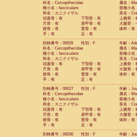
科名：Cercopithecidae
Cebidae
Saguinus midas
属名：
Ma
(0)
種小名：
fascicularis
亜種小名
Cebidae
Saguinus mystax
(2)
和名：カニクイザル
英名：Crab
Cebidae
Saguinus nigricollis
(22)
頭蓋骨：有
下顎骨：有
上腕骨：
Cebidae
Saguinus oedipus
(12)
尺骨：有
肩甲骨：有
大腿骨：
Cebidae
Saguinus weddelli
(0)
腓骨：有
寛骨：有
体幹：有
Cebidae
Saguinus
spp.
(0)
手：有
足：有
Cebidae
Aotus trivirgatus
(2)
Cebidae
Cebus albifrons
(2)
剖検番号：00026
性別：F
年齢：Adu
Cebidae
Cebus apella
科名：Cercopithecidae
(2)
属名：
Ma
Cebidae
Cebus capucinus
種小名：
fascicularis
亜種小名
(1)
Cebidae
Cebus nigrivittatus
和名：カニクイザル
英名：Crab
(0)
Cebidae
Cebus
spp.
頭蓋骨：有
下顎骨：有
上腕骨：
(0)
Cebidae
Saimiri boliviensis
尺骨：有
肩甲骨：有
大腿骨：
(0)
腓骨：有
Cebidae
Saimiri sciureus
寛骨：有
体幹：有
(14)
手：有
足：有
Atelidae
Alouatta caraya
(0)
Atelidae
Alouatta fusca
(0)
剖検番号：00027
性別：F
年齢：Juve
Atelidae
Alouatta seniculus
(0)
科名：Cercopithecidae
属名：
Ma
Atelidae
Alouatta
spp.
(1)
種小名：
fascicularis
亜種小名
Atelidae
Ateles belzebuth
(0)
和名：カニクイザル
英名：Crab
Atelidae
Ateles geoffroyi
(2)
頭蓋骨：有
下顎骨：有
上腕骨：
Atelidae
Ateles paniscus
(7)
尺骨：有
肩甲骨：有
大腿骨：
Atelidae
Ateles
spp.
腓骨：有
寛骨：有
(0)
体幹：有
Atelidae
Lagothrix lagothricha
手：有
足：有
(3)
Atelidae
Lagothrix lagothricha cana
(0)
剖検番号：00030
性別：F
年齢：Juve
Pitheciidae
Cacajao calvus rubicundu