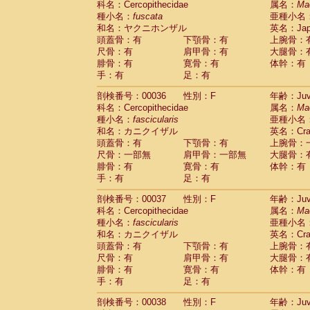
科名：Cercopithecidae
属名：
Ma
Cercopithecidae
Macaca assamensis
(
種小名：
fuscata
亜種小名
Cercopithecidae
Macaca brunnescen
和名：ヤクニホンザル
英名：Japa
Cercopithecidae
Macaca cyclopis
(17)
頭蓋骨：有
下顎骨：有
上腕骨：
Cercopithecidae
Macaca fascicularis
(3
尺骨：有
肩甲骨：有
大腿骨：
Cercopithecidae
Macaca fuscaca fusc
腓骨：有
寛骨：有
体幹：有
Cercopithecidae
Macaca fuscata yaku
手：有
足：有
Cercopithecidae
Macaca fuscata
hybr
剖検番号：00036
Cercopithecidae
性別：F
Macaca maura
年齢：Juve
(3)
科名：Cercopithecidae
属名：
Ma
Cercopithecidae
Macaca mulatta
(56)
種小名：
fascicularis
亜種小名
Cercopithecidae
Macaca nemestrina
(3
和名：カニクイザル
英名：Crab
Cercopithecidae
Macaca nigra
(0)
頭蓋骨：有
下顎骨：有
上腕骨：
Cercopithecidae
Macaca radiata
(27)
尺骨：一部無
肩甲骨：一部無
大腿骨：
Cercopithecidae
Macaca silenus
(0)
腓骨：有
寛骨：有
体幹：有
Cercopithecidae
Macaca sinica
(1)
手：有
足：有
Cercopithecidae
Macaca sylvanus
(0)
Cercopithecidae
Macaca thibetana
剖検番号：00037
性別：F
年齢：Juve
(0)
Cercopithecidae
Macaca tonkeana
科名：Cercopithecidae
属名：
Ma
(0)
Cercopithecidae
Macaca
hybrid
種小名：
fascicularis
亜種小名
(1)
Cercopithecidae
Macaca
spp.
和名：カニクイザル
英名：Crab
(0)
Cercopithecidae
Allenopithecus nigrov
頭蓋骨：有
下顎骨：有
上腕骨：
尺骨：有
Cercopithecidae
肩甲骨：有
Cercopithecus ascan
大腿骨：
腓骨：有
寛骨：有
体幹：有
Cercopithecidae
Cercopithecus ascan
手：有
足：有
Cercopithecidae
Cercopithecus ceph
Cercopithecidae
Cercopithecus diana
剖検番号：00038
性別：F
年齢：Juve
Cercopithecidae
Cercopithecus hamly