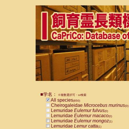
■学名：
※複数選択可・or検索
All species
(850)
Cheirogaleidae
Microcebus murinus
(0)
Lemuridae
Eulemur fulvus
(0)
Lemuridae
Eulemur macaco
(0)
Lemuridae
Eulemur mongoz
(1)
Lemuridae
Lemur catta
(1)