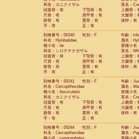
和名：カニクイザル
英名：Crab
頭蓋骨：有
下顎骨：有
上腕骨：
尺骨：有
肩甲骨：有
大腿骨：
腓骨：有
寛骨：有
体幹：有
手：有
足：有
剖検番号：00240
性別：F
年齢：Infa
科名：Hylobatidae
属名：
Hy
種小名：
lar
亜種小名
和名：シロテテナガザル
英名：Whit
頭蓋骨：有
下顎骨：有
上腕骨：
尺骨：有
肩甲骨：有
大腿骨：
腓骨：有
寛骨：有
体幹：有
手：有
足：有
剖検番号：00241
性別：F
年齢：Juve
科名：Cercopithecidae
属名：
Ma
種小名：
fascicularis
亜種小名
和名：カニクイザル
英名：Crab
頭蓋骨：有
下顎骨：有
上腕骨：
尺骨：有
肩甲骨：有
大腿骨：
腓骨：有
寛骨：有
体幹：有
手：有
足：有
剖検番号：00244
性別：F
年齢：Juve
科名：Cercopithecidae
属名：
Pa
種小名：
cynocephalus
亜種小名