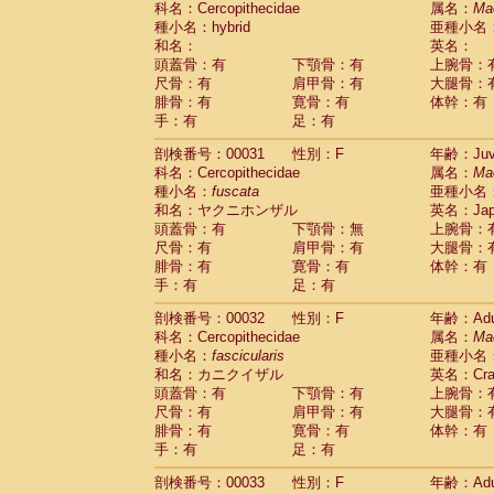
科名：Cercopithecidae
属名：
Ma
Pitheciidae
Callicebus cupreus
(2)
種小名：hybrid
亜種小名
Pitheciidae
Callicebus donacophilus
(0
和名：
英名：
Pitheciidae
Callicebus moloch
(0)
頭蓋骨：有
下顎骨：有
上腕骨：
Pitheciidae
Callicebus torquatus
(0)
尺骨：有
肩甲骨：有
大腿骨：
Pitheciidae
Callicebus
spp.
(0)
腓骨：有
寛骨：有
体幹：有
Pitheciidae
Chiropotes satanas
(1)
手：有
足：有
Pitheciidae
Pithecia monachus
(0)
Pitheciidae
Pithecia pithecia
剖検番号：00031
性別：F
年齢：Juve
(0)
Cercopithecidae
Cercocebus agilis
科名：Cercopithecidae
属名：
Ma
(0)
Cercopithecidae
Cercocebus galeritus
種小名：
fuscata
亜種小名
和名：ヤクニホンザル
Cercopithecidae
Cercocebus torquatu
英名：Japa
頭蓋骨：有
下顎骨：無
上腕骨：
Cercopithecidae
Cercocebus torquatus
尺骨：有
肩甲骨：有
大腿骨：
Cercopithecidae
Cercocebus torquatu
腓骨：有
寛骨：有
体幹：有
Cercopithecidae
Cercocebus
hybrid
(2)
手：有
足：有
Cercopithecidae
Cercocebus
spp.
(0)
Cercopithecidae
Lophocebus albigen
剖検番号：00032
性別：F
年齢：Adu
Cercopithecidae
Papio anubis
(0)
科名：Cercopithecidae
属名：
Ma
Cercopithecidae
Papio cynocephalus
(
種小名：
fascicularis
亜種小名
Cercopithecidae
Papio hamadryas
和名：カニクイザル
英名：Crab
(1)
Cercopithecidae
Papio papio
頭蓋骨：有
下顎骨：有
上腕骨：
(0)
Cercopithecidae
Papio
spp.
尺骨：有
肩甲骨：有
大腿骨：
(0)
Cercopithecidae
Mandrillus leucopha
腓骨：有
寛骨：有
体幹：有
Cercopithecidae
Mandrillus sphinx
手：有
足：有
(0)
Cercopithecidae
Theropithecus gelad
剖検番号：00033
性別：F
年齢：Adu
Cercopithecidae
Macaca arctoides
(3)