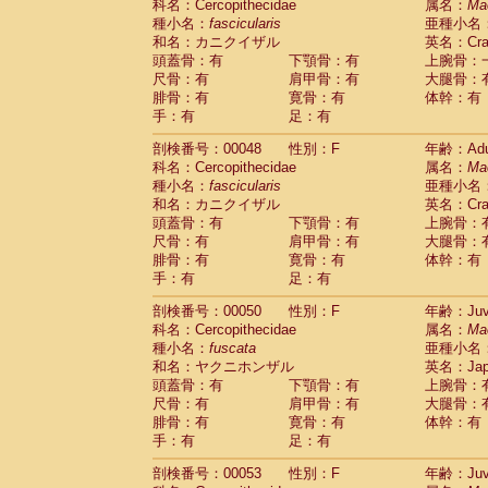
科名：Cercopithecidae
属名：
Ma
Cercopithecidae
Trachypithecus franc
種小名：
fascicularis
亜種小名
Cercopithecidae
Trachypithecus obsc
和名：カニクイザル
英名：Crab
Cercopithecidae
Trachypithecus pilea
頭蓋骨：有
下顎骨：有
上腕骨：
Cercopithecidae
Colobinae
spp.
尺骨：有
肩甲骨：有
大腿骨：
(0)
Cercopithecidae
Presbytesinae
spp.
腓骨：有
寛骨：有
体幹：有
(0)
手：有
Cercopithecidae
足：有
Cercopithecidae
spp
Hylobatidae
Hoolock hoolock
(1)
剖検番号：00048
性別：F
年齢：Adu
Hylobatidae
Hylobates agilis
(0)
科名：Cercopithecidae
属名：
Ma
Hylobatidae
Hylobates klossii
(0)
種小名：
fascicularis
亜種小名
Hylobatidae
Hylobates lar
(9)
和名：カニクイザル
英名：Crab
Hylobatidae
Hylobates moloch
(2)
頭蓋骨：有
下顎骨：有
上腕骨：
Hylobatidae
Hylobates muelleri
(0)
尺骨：有
肩甲骨：有
大腿骨：
Hylobatidae
Hylobates pileatus
(3)
腓骨：有
寛骨：有
体幹：有
Hylobatidae
Hylobates
spp.
手：有
足：有
(3)
Hylobatidae
Hylobates
hybrid
(1)
剖検番号：00050
性別：F
年齢：Juve
Hylobatidae
Nomascus concolor
(0)
科名：Cercopithecidae
属名：
Ma
Hylobatidae
Symphalangus syndactyl
種小名：
fuscata
亜種小名
Hominidae
Pongo pygmaeus
(0)
和名：ヤクニホンザル
英名：Japa
Hominidae
Pan troglodytes
(0)
頭蓋骨：有
下顎骨：有
上腕骨：
Hominidae
Gorilla gorilla beringei
(0)
尺骨：有
肩甲骨：有
大腿骨：
Hominidae
Gorilla gorilla gorilla
(0)
腓骨：有
寛骨：有
体幹：有
Primates misc.
(0)
手：有
足：有
Scandentia
Dendrogale melanura
(0)
Scandentia
Ptilocercus lowii
剖検番号：00053
性別：F
年齢：Juve
(0)