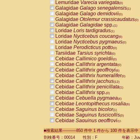
Lemuridae
Varecia variegata
(0)
Galagidae
Galago senegalensis
(1)
Galagidae
Galago demidovii
(0)
Galagidae
Otolemur crassicaudatus
(0)
Galagidae
Galagidae
spp.
(1)
Loridae
Loris tardigradus
(1)
Loridae
Nycticebus coucang
(6)
Loridae
Nycticebus pygmaeus
(0)
Loridae
Perodicticus potto
(0)
Tarsiidae
Tarsius syrichta
(0)
Cebidae
Callimico goeldii
(0)
Cebidae
Callithrix argentata
(0)
Cebidae
Callithrix geoffroyi
(6)
Cebidae
Callithrix humeralifer
(0)
Cebidae
Callithrix jacchus
(12)
Cebidae
Callithrix penicillata
(1)
Cebidae
Callithrix
spp.
(0)
Cebidae
Cebuella pygmaea
(4)
Cebidae
Leontopithecus rosalia
(6)
Cebidae
Saguinus bicolor
(1)
Cebidae
Saguinus fuscicollis
(0)
Cebidae
Saguinus geoffroyi
(1)
Cebidae
Saguinus imperator
(0)
■検索結果-----------850 件中 1 件から 100 件を表示中
Cebidae
Saguinus labiatus
(0)
Cebidae
Saguinus leucopus
剖検番号：00014
性別：F
年齢：Juve
(2)