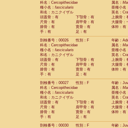
科名：Cercopithecidae
Cebidae
Saguinus midas
属名：
Ma
(0)
種小名：
fascicularis
亜種小名
Cebidae
Saguinus mystax
(2)
和名：カニクイザル
英名：Crab
Cebidae
Saguinus nigricollis
(22)
頭蓋骨：有
下顎骨：有
上腕骨：
Cebidae
Saguinus oedipus
(12)
尺骨：有
肩甲骨：有
大腿骨：
Cebidae
Saguinus weddelli
(0)
腓骨：有
寛骨：有
体幹：有
Cebidae
Saguinus
spp.
(0)
手：有
足：有
Cebidae
Aotus trivirgatus
(2)
Cebidae
Cebus albifrons
(2)
剖検番号：00026
性別：F
年齢：Adu
Cebidae
Cebus apella
科名：Cercopithecidae
(2)
属名：
Ma
Cebidae
Cebus capucinus
種小名：
fascicularis
亜種小名
(1)
Cebidae
Cebus nigrivittatus
和名：カニクイザル
英名：Crab
(0)
Cebidae
Cebus
spp.
頭蓋骨：有
下顎骨：有
上腕骨：
(0)
Cebidae
Saimiri boliviensis
尺骨：有
肩甲骨：有
大腿骨：
(0)
腓骨：有
Cebidae
Saimiri sciureus
寛骨：有
体幹：有
(14)
手：有
足：有
Atelidae
Alouatta caraya
(0)
Atelidae
Alouatta fusca
(0)
剖検番号：00027
性別：F
年齢：Juve
Atelidae
Alouatta seniculus
(0)
科名：Cercopithecidae
属名：
Ma
Atelidae
Alouatta
spp.
(1)
種小名：
fascicularis
亜種小名
Atelidae
Ateles belzebuth
(0)
和名：カニクイザル
英名：Crab
Atelidae
Ateles geoffroyi
(2)
頭蓋骨：有
下顎骨：有
上腕骨：
Atelidae
Ateles paniscus
(7)
尺骨：有
肩甲骨：有
大腿骨：
Atelidae
Ateles
spp.
腓骨：有
寛骨：有
(0)
体幹：有
Atelidae
Lagothrix lagothricha
手：有
足：有
(3)
Atelidae
Lagothrix lagothricha cana
(0)
剖検番号：00030
性別：F
年齢：Juve
Pitheciidae
Cacajao calvus rubicundu