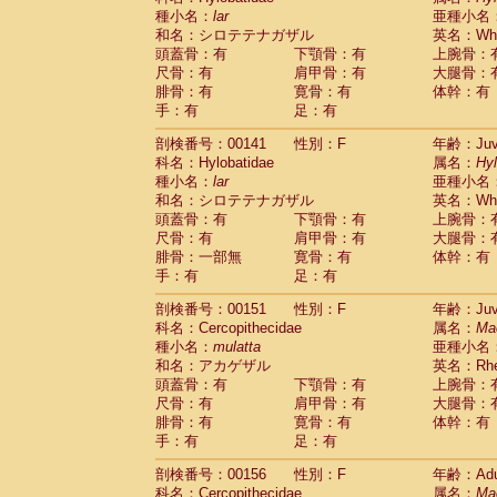
種小名：
lar
亜種小名
和名：シロテテナガザル
英名：Whit
頭蓋骨：有
下顎骨：有
上腕骨：
尺骨：有
肩甲骨：有
大腿骨：
腓骨：有
寛骨：有
体幹：有
手：有
足：有
剖検番号：00141
性別：F
年齢：Juve
科名：Hylobatidae
属名：
Hy
種小名：
lar
亜種小名
和名：シロテテナガザル
英名：Whit
頭蓋骨：有
下顎骨：有
上腕骨：
尺骨：有
肩甲骨：有
大腿骨：
腓骨：一部無
寛骨：有
体幹：有
手：有
足：有
剖検番号：00151
性別：F
年齢：Juve
科名：Cercopithecidae
属名：
Ma
種小名：
mulatta
亜種小名
和名：アカゲザル
英名：Rhes
頭蓋骨：有
下顎骨：有
上腕骨：
尺骨：有
肩甲骨：有
大腿骨：
腓骨：有
寛骨：有
体幹：有
手：有
足：有
剖検番号：00156
性別：F
年齢：Adu
科名：Cercopithecidae
属名：
Ma