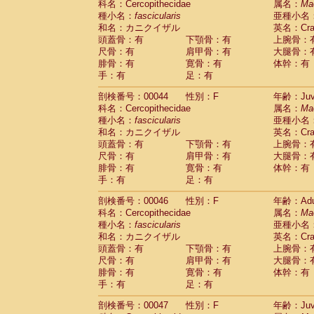
科名：Cercopithecidae
属名：
Ma
Cercopithecidae
Cercopithecus lhoest
種小名：
fascicularis
亜種小名
Cercopithecidae
Cercopithecus mitis
(1
和名：カニクイザル
英名：Crab
Cercopithecidae
Cercopithecus mitis 
頭蓋骨：有
下顎骨：有
上腕骨：
Cercopithecidae
Cercopithecus mitis 
尺骨：有
肩甲骨：有
大腿骨：
Cercopithecidae
Cercopithecus mona
腓骨：有
寛骨：有
体幹：有
Cercopithecidae
Cercopithecus negle
手：有
足：有
Cercopithecidae
Cercopithecus nigrovi
剖検番号：00044
性別：F
年齢：Juve
Cercopithecidae
Cercopithecus petauri
科名：Cercopithecidae
属名：
Ma
Cercopithecidae
Cercopithecus
spp.
(0)
種小名：
fascicularis
亜種小名
Cercopithecidae
Chlorocebus aethiop
和名：カニクイザル
英名：Crab
Cercopithecidae
Chlorocebus pygeryt
頭蓋骨：有
下顎骨：有
上腕骨：
Cercopithecidae
Erythrocebus patas
(3
尺骨：有
肩甲骨：有
大腿骨：
Cercopithecidae
Miopithecus talapoin
腓骨：有
寛骨：有
体幹：有
Cercopithecidae
Cercopithecinae
spp
手：有
足：有
Cercopithecidae
Colobus angolensis
(0
Cercopithecidae
Colobus guereza
剖検番号：00046
性別：F
年齢：Adu
(0)
Cercopithecidae
Colobus polykomos
科名：Cercopithecidae
属名：
Ma
(0
種小名：
Cercopithecidae
fascicularis
Piliocolobus badius
亜種小名
(0
和名：カニクイザル
英名：Crab
Cercopithecidae
Kasi senex vetulus
(1)
頭蓋骨：有
下顎骨：有
上腕骨：
Cercopithecidae
Kasi senex
(1)
尺骨：有
肩甲骨：有
大腿骨：
Cercopithecidae
Nasalis larvatus
(0)
腓骨：有
寛骨：有
体幹：有
Cercopithecidae
Presbytes melaloph
手：有
足：有
Cercopithecidae
Pygathrix nemaeus
(0)
Cercopithecidae
Semnopithecus entel
剖検番号：00047
性別：F
年齢：Juve
Cercopithecidae
Trachypithecus crista