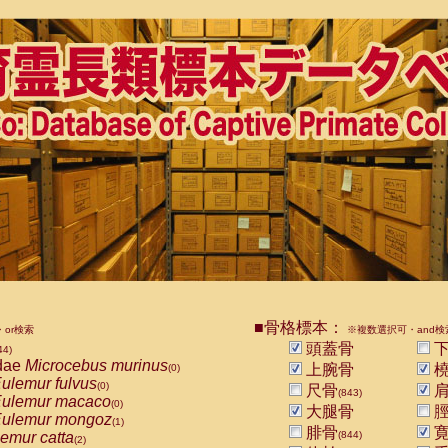
■骨格標本：
or検索
※複数選択可・and検
頭蓋骨
下
44)
dae
Microcebus murinus
上腕骨
橈
(0)
ulemur fulvus
(0)
尺骨
肩
(843)
ulemur macaco
(0)
大腿骨
脛
ulemur mongoz
(1)
腓骨
寛
emur catta
(844)
(2)