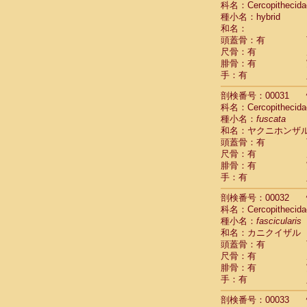
科名：Cercopithecida
Pitheciidae
種小名：hybrid
Pitheciidae
和名：
Pitheciidae
頭蓋骨：有
Pitheciidae
尺骨：有
Pitheciidae
腓骨：有
Pitheciidae
手：有
Pitheciidae
Pitheciidae
剖検番号：00031
Cercopithec
科名：Cercopithecida
Cercopithec
種小名：
fuscata
和名：ヤクニホンザ
Cercopithec
頭蓋骨：有
Cercopithec
尺骨：有
Cercopithec
腓骨：有
Cercopithec
手：有
Cercopithec
Cercopithec
剖検番号：00032
Cercopithec
科名：Cercopithecida
Cercopithec
種小名：
fascicularis
Cercopithec
和名：カニクイザル
Cercopithec
頭蓋骨：有
Cercopithec
尺骨：有
Cercopithec
腓骨：有
Cercopithec
手：有
Cercopithec
剖検番号：00033
Cercopithec