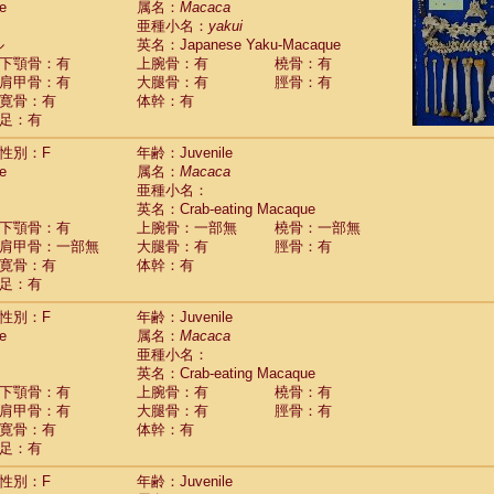
e
属名：
Macaca
idae
Macaca assamensis
(1)
亜種小名：
yakui
idae
Macaca brunnescens
(0)
ル
英名：Japanese Yaku-Macaque
idae
Macaca cyclopis
(17)
下顎骨：有
上腕骨：有
橈骨：有
idae
Macaca fascicularis
(313)
肩甲骨：有
大腿骨：有
脛骨：有
idae
Macaca fuscaca fuscata
(108)
寛骨：有
体幹：有
idae
Macaca fuscata yakui
(99)
足：有
idae
Macaca fuscata
hybrid
(1)
idae
性別：F
Macaca maura
年齢：Juvenile
(3)
e
属名：
Macaca
idae
Macaca mulatta
(55)
亜種小名：
idae
Macaca nemestrina
(3)
英名：Crab-eating Macaque
idae
Macaca nigra
(0)
下顎骨：有
上腕骨：一部無
橈骨：一部無
idae
Macaca radiata
(27)
肩甲骨：一部無
大腿骨：有
脛骨：有
idae
Macaca silenus
(0)
寛骨：有
体幹：有
idae
Macaca sinica
(1)
足：有
idae
Macaca sylvanus
(0)
idae
Macaca thibetana
性別：F
年齢：Juvenile
(0)
idae
Macaca tonkeana
e
属名：
Macaca
(0)
idae
Macaca
hybrid
亜種小名：
(1)
idae
Macaca
spp.
英名：Crab-eating Macaque
(0)
idae
Allenopithecus nigroviridis
下顎骨：有
上腕骨：有
橈骨：有
(0)
idae
肩甲骨：有
Cercopithecus ascanius
大腿骨：有
脛骨：有
(1)
寛骨：有
体幹：有
idae
Cercopithecus ascanius schmidti
(0)
足：有
idae
Cercopithecus cephus
(0)
idae
Cercopithecus diana
(0)
性別：F
年齢：Juvenile
idae
Cercopithecus hamlyni
(0)