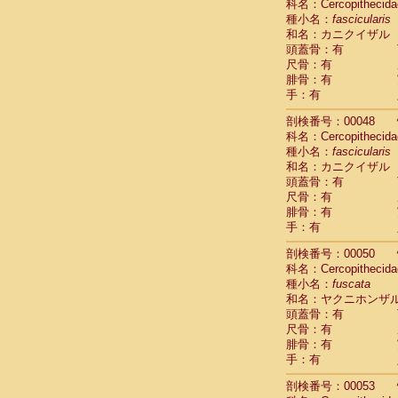
科名：Cercopithecida
Cercopithec
種小名：
fascicularis
Cercopithec
和名：カニクイザル
Cercopithec
頭蓋骨：有
Cercopithec
尺骨：有
Cercopithec
腓骨：有
手：有
Cercopithec
Hylobatida
剖検番号：00048
Hylobatida
科名：Cercopithecida
Hylobatida
種小名：
fascicularis
Hylobatida
和名：カニクイザル
Hylobatida
頭蓋骨：有
Hylobatida
尺骨：有
Hylobatida
腓骨：有
Hylobatida
手：有
Hylobatida
剖検番号：00050
Hylobatida
科名：Cercopithecida
Hylobatida
種小名：
fuscata
Hominidae
和名：ヤクニホンザ
Hominidae
頭蓋骨：有
Hominidae
G
尺骨：有
Hominidae
G
腓骨：有
Primates mis
手：有
Scandentia
Scandentia
剖検番号：00053