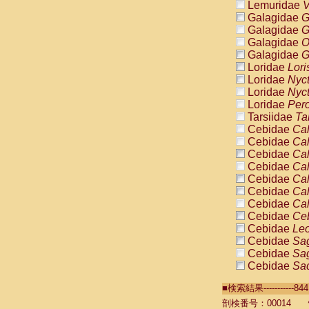
Lemuridae
V
Galagidae
G
Galagidae
G
Galagidae
O
Galagidae
G
Loridae
Lori
Loridae
Nyc
Loridae
Nyc
Loridae
Pero
Tarsiidae
Ta
Cebidae
Cal
Cebidae
Cal
Cebidae
Cal
Cebidae
Cal
Cebidae
Cal
Cebidae
Cal
Cebidae
Cal
Cebidae
Ce
Cebidae
Leo
Cebidae
Sag
Cebidae
Sag
Cebidae
Sag
Cebidae
Sag
■検索結果----------
Cebidae
Sag
Cebidae
Sa
剖検番号：00014