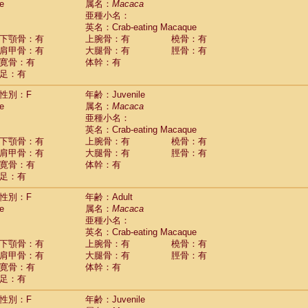
e
属名：
Macaca
idae
Cercopithecus lhoesti
(1)
亜種小名：
idae
Cercopithecus mitis
(1)
英名：Crab-eating Macaque
idae
Cercopithecus mitis doggetti
(1)
下顎骨：有
上腕骨：有
橈骨：有
idae
Cercopithecus mitis albogularis
肩甲骨：有
大腿骨：有
脛骨：有
(0)
idae
Cercopithecus mona
寛骨：有
体幹：有
(3)
idae
Cercopithecus neglectus
足：有
(1)
idae
Cercopithecus nigroviridis
(0)
性別：F
年齢：Juvenile
idae
Cercopithecus petaurista buettikoferi
(0)
e
属名：
Macaca
idae
Cercopithecus
spp.
(0)
亜種小名：
idae
Chlorocebus aethiops
(3)
英名：Crab-eating Macaque
idae
Chlorocebus pygerythrus cynosuros
(0)
下顎骨：有
上腕骨：有
橈骨：有
idae
Erythrocebus patas
(30)
肩甲骨：有
大腿骨：有
脛骨：有
idae
Miopithecus talapoin
(1)
寛骨：有
体幹：有
idae
Cercopithecinae
spp.
(0)
足：有
idae
Colobus angolensis
(0)
idae
Colobus guereza
性別：F
年齢：Adult
(0)
idae
Colobus polykomos
e
属名：
Macaca
(0)
idae
Piliocolobus badius
亜種小名：
(0)
英名：Crab-eating Macaque
idae
Kasi senex vetulus
(1)
下顎骨：有
上腕骨：有
橈骨：有
idae
Kasi senex
(1)
肩甲骨：有
大腿骨：有
脛骨：有
idae
Nasalis larvatus
(0)
寛骨：有
体幹：有
idae
Presbytes melalophos
(0)
足：有
idae
Pygathrix nemaeus
(0)
idae
Semnopithecus entellus
(15)
性別：F
年齢：Juvenile
idae
Trachypithecus cristatus