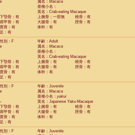
(0)
e
属名：
Macaca
idae
Trachypithecus francoisi
亜種小名：
(0)
idae
Trachypithecus obscurus
英名：Crab-eating Macaque
(4)
idae
Trachypithecus pileatus
下顎骨：有
上腕骨：一部無
橈骨：有
(0)
idae
Colobinae
spp.
肩甲骨：有
大腿骨：有
脛骨：有
(0)
idae
Presbytesinae
spp.
寛骨：有
体幹：有
(0)
idae
足：有
Cercopithecidae
spp.
(0)
e
Hoolock hoolock
(1)
性別：F
年齢：Adult
e
Hylobates agilis
(0)
e
属名：
Macaca
e
Hylobates klossii
(0)
亜種小名：
e
Hylobates lar
(9)
英名：Crab-eating Macaque
e
Hylobates moloch
(2)
下顎骨：有
上腕骨：有
橈骨：有
e
Hylobates muelleri
(0)
肩甲骨：有
大腿骨：有
脛骨：有
e
Hylobates pileatus
(3)
寛骨：有
体幹：有
e
Hylobates
spp.
足：有
(3)
e
Hylobates
hybrid
(0)
性別：F
年齢：Juvenile
e
Nomascus concolor
(0)
e
属名：
Macaca
e
Symphalangus syndactylus
(1)
亜種小名：
yakui
Pongo pygmaeus
(0)
ル
英名：Japanese Yaku-Macaque
Pan troglodytes
(0)
下顎骨：有
上腕骨：有
橈骨：有
orilla gorilla beringei
(0)
肩甲骨：有
大腿骨：有
脛骨：有
orilla gorilla gorilla
(0)
寛骨：有
体幹：有
c.
(0)
足：有
Dendrogale melanura
(0)
Ptilocercus lowii
性別：F
年齢：Juvenile
(0)