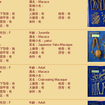
e
属名：
Macaca
Callicebus cupreus
(2)
亜種小名：
Callicebus donacophilus
(0)
英名：
Callicebus moloch
(0)
下顎骨：有
上腕骨：有
橈骨：有
Callicebus torquatus
(0)
肩甲骨：有
大腿骨：有
脛骨：有
Callicebus
spp.
(0)
寛骨：有
体幹：有
Chiropotes satanas
(1)
足：有
Pithecia monachus
(0)
Pithecia pithecia
性別：F
年齢：Juvenile
(0)
idae
Cercocebus agilis
e
属名：
Macaca
(0)
idae
Cercocebus galeritus chrysogaster
亜種小名：
yakui
(0)
ル
idae
Cercocebus torquatus atys
英名：Japanese Yaku-Macaque
(0)
下顎骨：無
上腕骨：有
橈骨：有
idae
Cercocebus torquatus lunulatus
(1)
肩甲骨：有
大腿骨：有
脛骨：有
idae
Cercocebus torquatus torquatus
(0)
寛骨：有
体幹：有
idae
Cercocebus
hybrid
(2)
足：有
idae
Cercocebus
spp.
(0)
idae
Lophocebus albigena
(0)
性別：F
年齢：Adult
idae
Papio anubis
(0)
e
属名：
Macaca
idae
Papio cynocephalus
(7)
亜種小名：
idae
Papio hamadryas
英名：Crab-eating Macaque
(1)
idae
Papio papio
下顎骨：有
上腕骨：有
橈骨：有
(0)
idae
Papio
spp.
肩甲骨：有
大腿骨：有
脛骨：有
(0)
idae
Mandrillus leucophaeus
寛骨：有
体幹：有
(0)
idae
Mandrillus sphinx
足：有
(0)
idae
Theropithecus gelada
(0)
性別：F
年齢：Adult
idae
Macaca arctoides
(3)