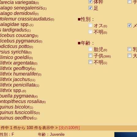
体幹
arecia variegata
(0)
alago senegalensis
足
(1)
alago demidovii
(0)
tolemur crassicaudatus
■性別：
(0)
alagidae
spp.
オス
メ
(1)
(0)
s tardigradus
(1)
不明
(0)
ticebus coucang
(6)
ticebus pygmaeus
(0)
■年齢：
dicticus potto
(0)
胎児
乳
(0)
rsius syrichta
(0)
子供
大
limico goeldii
(386)
(0)
不明
lithrix argentata
(1)
(0)
lithrix geoffroyi
(6)
lithrix humeralifer
(0)
lithrix jacchus
(11)
lithrix penicillata
(1)
lithrix
spp.
(0)
buella pygmaea
(4)
ntopithecus rosalia
(6)
uinus bicolor
(1)
uinus fuscicollis
(0)
uinus geoffroyi
(1)
uinus imperator
(0)
-844 件中 1 件から 100 件を表示中 >
[次の100件]
uinus labiatus
(0)
guinus leucopus
性別：F
年齢：Juvenile
(2)