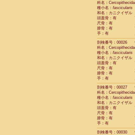
科名：Cercopithecida
Cebidae
Sa
種小名：
fascicularis
Cebidae
Sa
和名：カニクイザル
Cebidae
Sag
頭蓋骨：有
Cebidae
Sa
尺骨：有
Cebidae
Sag
腓骨：有
Cebidae
Sa
手：有
Cebidae
Aot
Cebidae
Ceb
剖検番号：00026
Cebidae
Ceb
科名：Cercopithecida
Cebidae
Ce
種小名：
fascicularis
Cebidae
Ceb
和名：カニクイザル
Cebidae
Ce
頭蓋骨：有
Cebidae
Sai
尺骨：有
腓骨：有
Cebidae
Sai
手：有
Atelidae
Alo
Atelidae
Alo
剖検番号：00027
Atelidae
Alo
科名：Cercopithecida
Atelidae
Alo
種小名：
fascicularis
Atelidae
Ate
和名：カニクイザル
Atelidae
Ate
頭蓋骨：有
Atelidae
Ate
尺骨：有
Atelidae
Ate
腓骨：有
Atelidae
Lag
手：有
Atelidae
Lag
剖検番号：00030
Pitheciidae