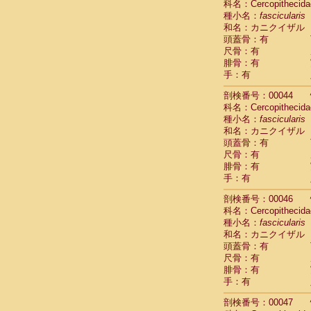
科名：Cercopithecida
Cercopithec
種小名：
fascicularis
Cercopithec
和名：カニクイザル
Cercopithec
頭蓋骨：有
Cercopithec
尺骨：有
Cercopithec
腓骨：有
Cercopithec
手：有
Cercopithec
剖検番号：00044
Cercopithec
科名：Cercopithecida
Cercopithec
種小名：
fascicularis
Cercopithec
和名：カニクイザル
Cercopithec
頭蓋骨：有
Cercopithec
尺骨：有
Cercopithec
腓骨：有
Cercopithec
手：有
Cercopithec
Cercopithec
剖検番号：00046
Cercopithec
科名：Cercopithecida
種小名：
Cercopithec
fascicularis
和名：カニクイザル
Cercopithec
頭蓋骨：有
Cercopithec
尺骨：有
Cercopithec
腓骨：有
Cercopithec
手：有
Cercopithec
Cercopithec
剖検番号：00047
Cercopithec