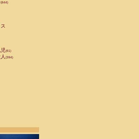
手
(844)
ス
児
(61)
人
(394)