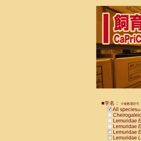
■学名：
※複数選択可・
All species
(8
Cheirogalei
Lemuridae
E
Lemuridae
E
Lemuridae
E
Lemuridae
L