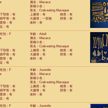
e
guinus midas
属名：
Macaca
(0)
亜種小名：
guinus mystax
(2)
英名：Crab-eating Macaque
uinus nigricollis
(22)
下顎骨：有
上腕骨：有
橈骨：有
guinus oedipus
(12)
肩甲骨：有
大腿骨：一部無
脛骨：有
uinus weddelli
(0)
寛骨：有
体幹：有
guinus
spp.
(0)
足：有
us trivirgatus
(2)
us albifrons
(2)
性別：F
年齢：Adult
us apella
e
(2)
属名：
Macaca
bus capucinus
亜種小名：
(1)
us nigrivittatus
英名：Crab-eating Macaque
(0)
bus
spp.
下顎骨：有
上腕骨：有
橈骨：有
(0)
miri boliviensis
肩甲骨：有
大腿骨：有
脛骨：有
(0)
miri sciureus
寛骨：有
体幹：有
(14)
足：有
uatta caraya
(0)
uatta fusca
(0)
性別：F
年齢：Juvenile
uatta seniculus
(0)
e
属名：
Macaca
uatta
spp.
(1)
亜種小名：
les belzebuth
(0)
英名：Crab-eating Macaque
les geoffroyi
(2)
下顎骨：有
上腕骨：有
橈骨：有
les paniscus
(7)
肩甲骨：有
大腿骨：有
脛骨：有
les
spp.
寛骨：有
(0)
体幹：有
othrix lagothricha
足：有
(3)
othrix lagothricha cana
(0)
性別：F
年齢：Juvenile
Cacajao calvus rubicundus
(0)