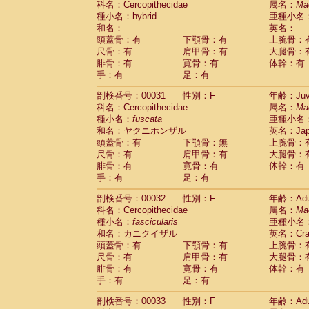
科名：Cercopithecidae
属名：
Ma
Cercopithecidae
Macaca assamensis
(
種小名：hybrid
亜種小名
Cercopithecidae
Macaca brunnescen
和名：
英名：
Cercopithecidae
Macaca cyclopis
(23)
頭蓋骨：有
下顎骨：有
上腕骨：
Cercopithecidae
Macaca fascicularis
(4
尺骨：有
肩甲骨：有
大腿骨：
Cercopithecidae
Macaca fuscaca fusc
腓骨：有
寛骨：有
体幹：有
Cercopithecidae
Macaca fuscata yaku
手：有
足：有
Cercopithecidae
Macaca fuscata
hybr
剖検番号：00031
Cercopithecidae
性別：F
Macaca maura
年齢：Juve
(4)
科名：Cercopithecidae
属名：
Ma
Cercopithecidae
Macaca mulatta
(101)
種小名：
fuscata
亜種小名
Cercopithecidae
Macaca nemestrina
(6
和名：ヤクニホンザル
英名：Japa
Cercopithecidae
Macaca nigra
(1)
頭蓋骨：有
下顎骨：無
上腕骨：
Cercopithecidae
Macaca radiata
(36)
尺骨：有
肩甲骨：有
大腿骨：
Cercopithecidae
Macaca silenus
(0)
腓骨：有
寛骨：有
体幹：有
Cercopithecidae
Macaca sinica
(1)
手：有
足：有
Cercopithecidae
Macaca sylvanus
(2)
Cercopithecidae
Macaca thibetana
剖検番号：00032
性別：F
年齢：Adu
(0)
Cercopithecidae
Macaca tonkeana
科名：Cercopithecidae
属名：
Ma
(0)
Cercopithecidae
Macaca
hybrid
種小名：
fascicularis
亜種小名
(2)
Cercopithecidae
Macaca
spp.
和名：カニクイザル
英名：Crab
(0)
Cercopithecidae
Allenopithecus nigrov
頭蓋骨：有
下顎骨：有
上腕骨：
尺骨：有
Cercopithecidae
肩甲骨：有
Cercopithecus ascan
大腿骨：
腓骨：有
寛骨：有
体幹：有
Cercopithecidae
Cercopithecus ascan
手：有
足：有
Cercopithecidae
Cercopithecus ceph
Cercopithecidae
Cercopithecus diana
剖検番号：00033
性別：F
年齢：Adu
Cercopithecidae
Cercopithecus hamly