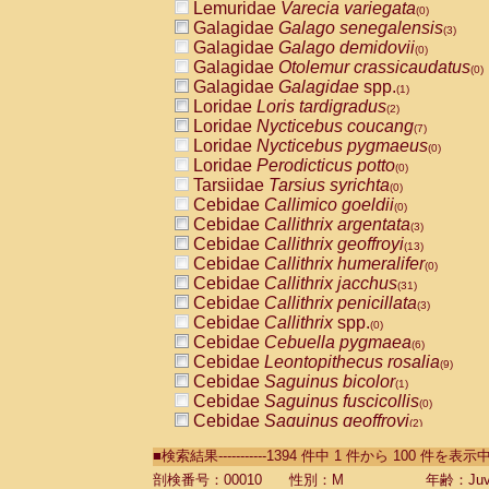
Lemuridae
Varecia variegata
(0)
Galagidae
Galago senegalensis
(3)
Galagidae
Galago demidovii
(0)
Galagidae
Otolemur crassicaudatus
(0)
Galagidae
Galagidae
spp.
(1)
Loridae
Loris tardigradus
(2)
Loridae
Nycticebus coucang
(7)
Loridae
Nycticebus pygmaeus
(0)
Loridae
Perodicticus potto
(0)
Tarsiidae
Tarsius syrichta
(0)
Cebidae
Callimico goeldii
(0)
Cebidae
Callithrix argentata
(3)
Cebidae
Callithrix geoffroyi
(13)
Cebidae
Callithrix humeralifer
(0)
Cebidae
Callithrix jacchus
(31)
Cebidae
Callithrix penicillata
(3)
Cebidae
Callithrix
spp.
(0)
Cebidae
Cebuella pygmaea
(6)
Cebidae
Leontopithecus rosalia
(9)
Cebidae
Saguinus bicolor
(1)
Cebidae
Saguinus fuscicollis
(0)
Cebidae
Saguinus geoffroyi
(2)
Cebidae
Saguinus imperator
(0)
■検索結果-----------1394 件中 1 件から 100 件を表示
Cebidae
Saguinus labiatus
(0)
Cebidae
Saguinus leucopus
剖検番号：00010
性別：M
年齢：Juve
(6)