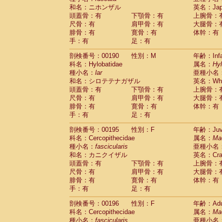
和名：ニホンザル
英名：Japa
頭蓋骨：有
下顎骨：有
上腕骨：
尺骨：有
肩甲骨：有
大腿骨：
腓骨：有
寛骨：有
体幹：有
手：有
足：有
剖検番号：00190
性別：M
年齢：Infa
科名：Hylobatidae
属名：
Hy
種小名：
lar
亜種小名
和名：シロテテナガザル
英名：Whit
頭蓋骨：有
下顎骨：有
上腕骨：
尺骨：有
肩甲骨：有
大腿骨：
腓骨：有
寛骨：有
体幹：有
手：有
足：有
剖検番号：00195
性別：F
年齢：Juve
科名：Cercopithecidae
属名：
Ma
種小名：
fascicularis
亜種小名
和名：カニクイザル
英名：Crab
頭蓋骨：有
下顎骨：有
上腕骨：
尺骨：有
肩甲骨：有
大腿骨：
腓骨：有
寛骨：有
体幹：有
手：有
足：有
剖検番号：00196
性別：F
年齢：Adu
科名：Cercopithecidae
属名：
Ma
種小名：
fascicularis
亜種小名