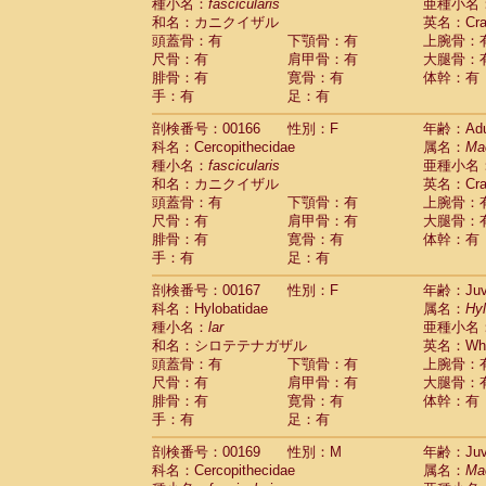
種小名：
fascicularis
亜種小名
和名：カニクイザル
英名：Crab
頭蓋骨：有
下顎骨：有
上腕骨：
尺骨：有
肩甲骨：有
大腿骨：
腓骨：有
寛骨：有
体幹：有
手：有
足：有
剖検番号：00166
性別：F
年齢：Adu
科名：Cercopithecidae
属名：
Ma
種小名：
fascicularis
亜種小名
和名：カニクイザル
英名：Crab
頭蓋骨：有
下顎骨：有
上腕骨：
尺骨：有
肩甲骨：有
大腿骨：
腓骨：有
寛骨：有
体幹：有
手：有
足：有
剖検番号：00167
性別：F
年齢：Juve
科名：Hylobatidae
属名：
Hy
種小名：
lar
亜種小名
和名：シロテテナガザル
英名：Whit
頭蓋骨：有
下顎骨：有
上腕骨：
尺骨：有
肩甲骨：有
大腿骨：
腓骨：有
寛骨：有
体幹：有
手：有
足：有
剖検番号：00169
性別：M
年齢：Juve
科名：Cercopithecidae
属名：
Ma