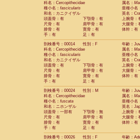
科名：Cercopithecidae
Cebidae
Saguinus midas
属名：
Ma
(0)
種小名：
fascicularis
亜種小名
Cebidae
Saguinus mystax
(3)
和名：カニクイザル
英名：Crab
Cebidae
Saguinus nigricollis
(34)
頭蓋骨：有
下顎骨：有
上腕骨：
Cebidae
Saguinus oedipus
(31)
尺骨：有
肩甲骨：有
大腿骨：
Cebidae
Saguinus weddelli
(0)
腓骨：有
寛骨：有
体幹：有
Cebidae
Saguinus
spp.
(0)
手：有
足：有
Cebidae
Aotus trivirgatus
(5)
Cebidae
Cebus albifrons
(3)
剖検番号：00014
性別：F
年齢：Juve
Cebidae
Cebus apella
科名：Cercopithecidae
(8)
属名：
Ma
Cebidae
Cebus capucinus
種小名：
fascicularis
亜種小名
(1)
Cebidae
Cebus nigrivittatus
和名：カニクイザル
英名：Crab
(1)
Cebidae
Cebus
spp.
頭蓋骨：有
下顎骨：有
上腕骨：
(0)
Cebidae
Saimiri boliviensis
尺骨：有
肩甲骨：有
大腿骨：
(0)
腓骨：有
Cebidae
Saimiri sciureus
寛骨：有
体幹：有
(21)
手：有
足：有
Atelidae
Alouatta caraya
(0)
Atelidae
Alouatta fusca
(1)
剖検番号：00024
性別：M
年齢：Juve
Atelidae
Alouatta seniculus
(1)
科名：Cercopithecidae
属名：
Ma
Atelidae
Alouatta
spp.
(1)
種小名：
fuscata
亜種小名
Atelidae
Ateles belzebuth
(0)
和名：ニホンザル
英名：Japa
Atelidae
Ateles geoffroyi
(5)
頭蓋骨：一部有
下顎骨：無
上腕骨：
Atelidae
Ateles paniscus
(10)
尺骨：有
肩甲骨：有
大腿骨：
Atelidae
Ateles
spp.
腓骨：有
寛骨：有
(0)
体幹：有
Atelidae
Lagothrix lagothricha
手：有
足：有
(8)
Atelidae
Lagothrix lagothricha cana
(0)
剖検番号：00026
性別：F
年齢：Adu
Pitheciidae
Cacajao calvus rubicundu