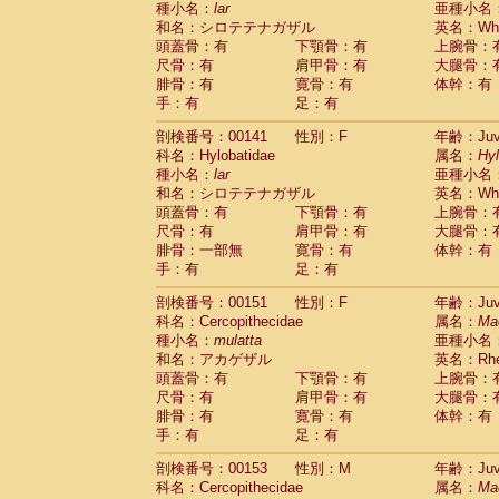
種小名：
lar
亜種小名
和名：シロテテナガザル
英名：Whit
頭蓋骨：有
下顎骨：有
上腕骨：
尺骨：有
肩甲骨：有
大腿骨：
腓骨：有
寛骨：有
体幹：有
手：有
足：有
剖検番号：00141
性別：F
年齢：Juve
科名：Hylobatidae
属名：
Hy
種小名：
lar
亜種小名
和名：シロテテナガザル
英名：Whit
頭蓋骨：有
下顎骨：有
上腕骨：
尺骨：有
肩甲骨：有
大腿骨：
腓骨：一部無
寛骨：有
体幹：有
手：有
足：有
剖検番号：00151
性別：F
年齢：Juve
科名：Cercopithecidae
属名：
Ma
種小名：
mulatta
亜種小名
和名：アカゲザル
英名：Rhes
頭蓋骨：有
下顎骨：有
上腕骨：
尺骨：有
肩甲骨：有
大腿骨：
腓骨：有
寛骨：有
体幹：有
手：有
足：有
剖検番号：00153
性別：M
年齢：Juve
科名：Cercopithecidae
属名：
Ma