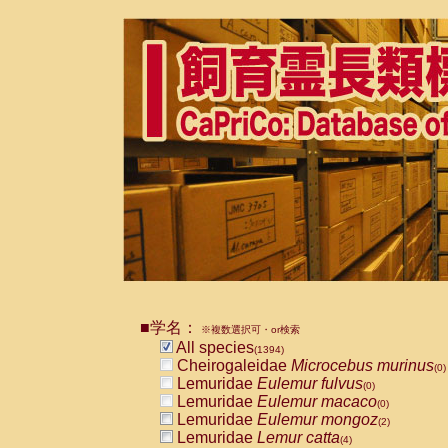
■学名：
※複数選択可・or検索
All species
(1394)
Cheirogaleidae
Microcebus murinus
(0)
Lemuridae
Eulemur fulvus
(0)
Lemuridae
Eulemur macaco
(0)
Lemuridae
Eulemur mongoz
(2)
Lemuridae
Lemur catta
(4)