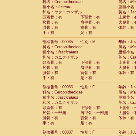
科名：Cercopithecidae
属名：
Ma
Cercopithecidae
Cercopithecus lhoest
種小名：
fuscata
亜種小名
Cercopithecidae
Cercopithecus mitis
(1
和名：ヤクニホンザル
英名：Japa
Cercopithecidae
Cercopithecus mitis 
頭蓋骨：有
下顎骨：有
上腕骨：
Cercopithecidae
Cercopithecus mitis 
尺骨：有
肩甲骨：有
大腿骨：
Cercopithecidae
Cercopithecus mona
腓骨：有
寛骨：有
体幹：有
Cercopithecidae
Cercopithecus negle
手：有
足：有
Cercopithecidae
Cercopithecus nigrovi
剖検番号：00035
性別：M
年齢：Juve
Cercopithecidae
Cercopithecus petauri
科名：Cercopithecidae
属名：
Ma
Cercopithecidae
Cercopithecus
spp.
(0)
種小名：
fascicularis
亜種小名
Cercopithecidae
Chlorocebus aethiop
和名：カニクイザル
英名：Crab
Cercopithecidae
Chlorocebus pygeryt
頭蓋骨：有
下顎骨：有
上腕骨：
Cercopithecidae
Erythrocebus patas
(4
尺骨：有
肩甲骨：有
大腿骨：
Cercopithecidae
Miopithecus talapoin
腓骨：有
寛骨：有
体幹：有
Cercopithecidae
Cercopithecinae
spp
手：有
足：有
Cercopithecidae
Colobus angolensis
(0
Cercopithecidae
Colobus guereza
剖検番号：00036
性別：F
年齢：Juve
(0)
Cercopithecidae
Colobus polykomos
科名：Cercopithecidae
属名：
Ma
(0
種小名：
Cercopithecidae
fascicularis
Piliocolobus badius
亜種小名
(0
和名：カニクイザル
英名：Crab
Cercopithecidae
Kasi senex vetulus
(1)
頭蓋骨：有
下顎骨：有
上腕骨：
Cercopithecidae
Kasi senex
(1)
尺骨：一部無
肩甲骨：一部無
大腿骨：
Cercopithecidae
Nasalis larvatus
(0)
腓骨：有
寛骨：有
体幹：有
Cercopithecidae
Presbytes melaloph
手：有
足：有
Cercopithecidae
Pygathrix nemaeus
(0)
Cercopithecidae
Semnopithecus entel
剖検番号：00037
性別：F
年齢：Juve
Cercopithecidae
Trachypithecus crista