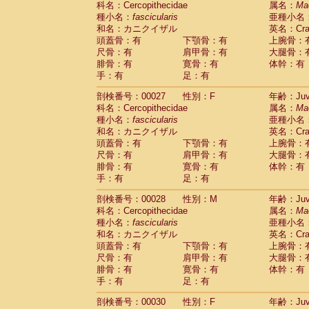
科名：Cercopithecidae
属名：
Ma
Pitheciidae
Callicebus cupreus
(2)
種小名：
fascicularis
亜種小名
Pitheciidae
Callicebus donacophilus
(0
和名：カニクイザル
英名：Crab
Pitheciidae
Callicebus moloch
(0)
頭蓋骨：有
下顎骨：有
上腕骨：
Pitheciidae
Callicebus torquatus
(0)
尺骨：有
肩甲骨：有
大腿骨：
Pitheciidae
Callicebus
spp.
(0)
腓骨：有
寛骨：有
体幹：有
Pitheciidae
Chiropotes satanas
(2)
手：有
足：有
Pitheciidae
Pithecia monachus
(3)
Pitheciidae
Pithecia pithecia
剖検番号：00027
性別：F
年齢：Juve
(0)
Cercopithecidae
Cercocebus agilis
科名：Cercopithecidae
属名：
Ma
(0)
Cercopithecidae
Cercocebus galeritus
種小名：
fascicularis
亜種小名
和名：カニクイザル
Cercopithecidae
Cercocebus torquatu
英名：Crab
頭蓋骨：有
下顎骨：有
上腕骨：
Cercopithecidae
Cercocebus torquatus
尺骨：有
肩甲骨：有
大腿骨：
Cercopithecidae
Cercocebus torquatu
腓骨：有
寛骨：有
体幹：有
Cercopithecidae
Cercocebus
hybrid
(2)
手：有
足：有
Cercopithecidae
Cercocebus
spp.
(0)
Cercopithecidae
Lophocebus albigen
剖検番号：00028
性別：M
年齢：Juve
Cercopithecidae
Papio anubis
(0)
科名：Cercopithecidae
属名：
Ma
Cercopithecidae
Papio cynocephalus
(
種小名：
fascicularis
亜種小名
Cercopithecidae
Papio hamadryas
和名：カニクイザル
英名：Crab
(1)
Cercopithecidae
Papio papio
頭蓋骨：有
下顎骨：有
上腕骨：
(0)
Cercopithecidae
Papio
spp.
尺骨：有
肩甲骨：有
大腿骨：
(0)
Cercopithecidae
Mandrillus leucopha
腓骨：有
寛骨：有
体幹：有
Cercopithecidae
Mandrillus sphinx
手：有
足：有
(0)
Cercopithecidae
Theropithecus gelad
剖検番号：00030
性別：F
年齢：Juve
Cercopithecidae
Macaca arctoides
(4)