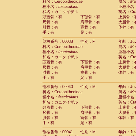
科名：Cercopithecidae
属名：
Ma
Cercopithecidae
Trachypithecus franc
種小名：
fascicularis
亜種小名
Cercopithecidae
Trachypithecus obsc
和名：カニクイザル
英名：Crab
Cercopithecidae
Trachypithecus pilea
頭蓋骨：有
下顎骨：有
上腕骨：
Cercopithecidae
Colobinae
spp.
尺骨：有
肩甲骨：有
大腿骨：
(0)
Cercopithecidae
Presbytesinae
spp.
腓骨：有
寛骨：有
体幹：有
(0)
手：有
Cercopithecidae
足：有
Cercopithecidae
spp
Hylobatidae
Hoolock hoolock
(1)
剖検番号：00038
性別：F
年齢：Juve
Hylobatidae
Hylobates agilis
(1)
科名：Cercopithecidae
属名：
Ma
Hylobatidae
Hylobates klossii
(0)
種小名：
fascicularis
亜種小名
Hylobatidae
Hylobates lar
(19)
和名：カニクイザル
英名：Crab
Hylobatidae
Hylobates moloch
(2)
頭蓋骨：有
下顎骨：有
上腕骨：
Hylobatidae
Hylobates muelleri
(0)
尺骨：有
肩甲骨：有
大腿骨：
Hylobatidae
Hylobates pileatus
(5)
腓骨：有
寛骨：有
体幹：有
Hylobatidae
Hylobates
spp.
手：有
足：有
(3)
Hylobatidae
Hylobates
hybrid
(0)
剖検番号：00040
性別：M
年齢：Juve
Hylobatidae
Nomascus concolor
(0)
科名：Cercopithecidae
属名：
Ma
Hylobatidae
Symphalangus syndactyl
種小名：
fascicularis
亜種小名
Hominidae
Pongo pygmaeus
(0)
和名：カニクイザル
英名：Crab
Hominidae
Pan troglodytes
(1)
頭蓋骨：有
下顎骨：有
上腕骨：
Hominidae
Gorilla gorilla beringei
(0)
尺骨：有
肩甲骨：有
大腿骨：
Hominidae
Gorilla gorilla gorilla
(0)
腓骨：有
寛骨：有
体幹：有
Primates misc.
(0)
手：有
足：有
Scandentia
Dendrogale melanura
(0)
Scandentia
Ptilocercus lowii
剖検番号：00041
性別：M
年齢：Juve
(0)